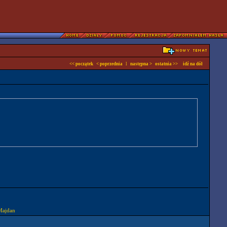
<< początek
< poprzednia
l
następna >
ostatnia >>
idź na dół
 Majdan