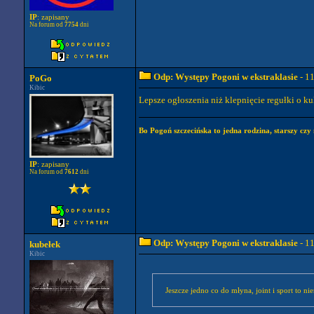
IP
: zapisany
Na forum od
7754
dni
Odp: Występy Pogoni w ekstraklasie
- 1
PoGo
Kibic
Lepsze ogłoszenia niż klepnięcie regułki o 
Bo Pogoń szczecińska to jedna rodzina, starszy czy 
IP
: zapisany
Na forum od
7612
dni
Odp: Występy Pogoni w ekstraklasie
- 1
kubełek
Kibic
Jeszcze jedno co do młyna, joint i sport to n