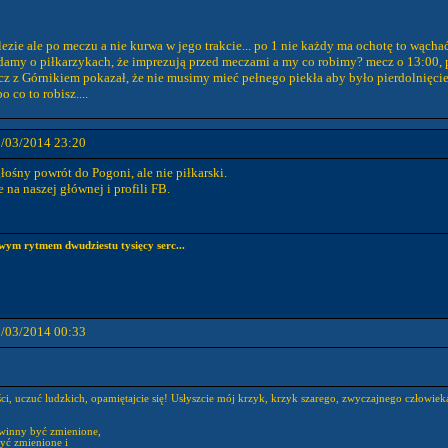
e wlezie ale po meczu a nie kurwa w jego trakcie... po 1 nie każdy ma ochotę to wąch
 gadamy o piłkarzykach, że imprezują przed meczami a my co robimy? mecz o 13:00, 
cz z Górnikiem pokazał, że nie musimy mieć pełnego piekła aby było pierdolnięcie
 co to robisz....
1/03/2014 23:20
łośny powrót do Pogoni, ale nie piłkarski.
 na naszej głównej i profili FB.
wym rytmem dwudziestu tysięcy serc...
2/03/2014 00:33
ści, uczuć ludzkich, opamiętajcie się! Usłyszcie mój krzyk, krzyk szarego, zwyczajnego człowi
winny być zmienione,
yć zmienione i