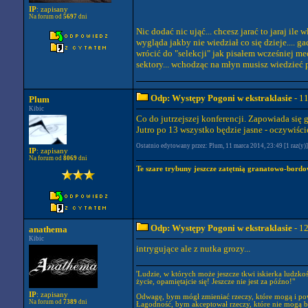
IP
: zapisany
Na forum od
5697
dni
Nic dodać nic ująć... chcesz jarać to jaraj il
wygląda jakby nie wiedział co się dzieje....
wrócić do "selekcji" jak pisałem wcześniej me
sektory... wchodząc na młyn musisz wiedzieć po
Odp: Występy Pogoni w ekstraklasie
- 1
Plum
Kibic
Co do jutrzejszej konferencji. Zapowiada się g
Jutro po 13 wszystko będzie jasne - oczywiście
Ostatnio edytowany przez: Plum, 11 marca 2014, 23:49 [1 raz(y)]
IP
: zapisany
Na forum od
8069
dni
Te szare trybuny jeszcze zatętnią granatowo-bordo
Odp: Występy Pogoni w ekstraklasie
- 1
anathema
Kibic
intrygujące ale z nutka grozy...
'Ludzie, w których może jeszcze tkwi iskierka ludzko
życie, opamiętajcie się! Jeszcze nie jest za późno!"
IP
: zapisany
Odwagę, bym mógł zmieniać rzeczy, które mogą i po
Na forum od
7389
dni
Łagodność, bym akceptował rzeczy, które nie mogą b