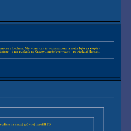
 w meczu z Lechem. Nie wiem, czy to wczesna pora, a
może było za ciepło
-
adniczej - i ten punkcik na Cracovii może być ważny - powiedział Hernani.
ywiście na naszej głównej i profili FB.