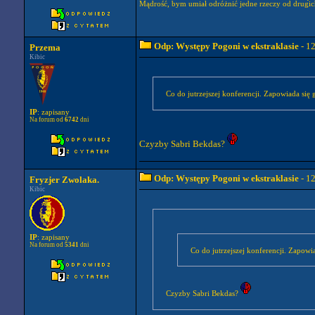
Mądrość, bym umiał odróżnić jedne rzeczy od drugic
Odp: Występy Pogoni w ekstraklasie
- 1
Przema
Kibic
Co do jutrzejszej konferencji. Zapowiada się 
IP
: zapisany
Na forum od
6742
dni
Czyzby Sabri Bekdas?
Odp: Występy Pogoni w ekstraklasie
- 1
Fryzjer Zwolaka.
Kibic
IP
: zapisany
Na forum od
5341
dni
Co do jutrzejszej konferencji. Zapowia
Czyzby Sabri Bekdas?