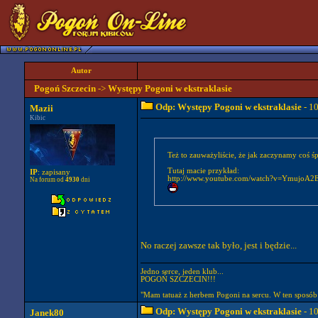
Autor
Pogoń Szczecin
->
Występy Pogoni w ekstraklasie
Odp: Występy Pogoni w ekstraklasie
- 1
Mazii
Kibic
Też to zauważyliście, że jak zaczynamy coś ś
Tutaj macie przykład:
IP
: zapisany
http://www.youtube.com/watch?v=YmujoA
Na forum od
4930
dni
No raczej zawsze tak było, jest i będzie...
Jedno serce, jeden klub...
POGOŃ SZCZECIN!!!
"Mam tatuaż z herbem Pogoni na sercu. W ten sposób
Odp: Występy Pogoni w ekstraklasie
- 1
Janek80