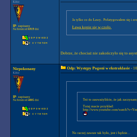
Kibic
Ja tylko co do Ławy.. Pofatygowałem się i zro
IP
: zapisany
Ława kopie się w czoło.
Na forum od
6919
dni
Dobrze, że chociaż nie zakończyło się to asys
Odp: Występy Pogoni w ekstraklasie
- 1
Niepokonany
Kibic
IP
: zapisany
Też to zauważyliście, że jak zaczynam
Na forum od
4805
dni
Tutaj macie przykład:
http://www.youtube.com/watch?v=
No raczej zawsze tak było, jest i będzie...