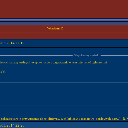
Wiadomość
0/03/2014 22:19
Niepokonany napisał:
piewać na przyjezdnych to spiker w celu zagłuszenia wyczytuje jakieś ogłoszenia?
2EVzU
 pokazuję swoje przywiązanie do tej drużyny, tych kibiców i granatowo-bordowych barw." - R.
0/03/2014 22:26