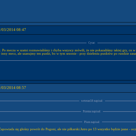
2/03/2014 08:47
Cytat:
ć. Po meczu w szatni rozmawialiśmy i chyba wszyscy mówili, że nie pokazaliśmy takiej gry, co
ie inny mecz, ale szanujmy ten punkt, bo w tym sezonie - przy dzieleniu punktów po rundzie zas
2/03/2014 08:57
weteran58 napisał:
Przema napisał:
Plum napisał:
 Zapowiada się głośny powrót do Pogoni, ale nie piłkarski.Jutro po 13 wszystko będzie jasne - ocz