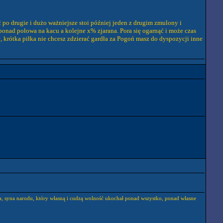
ać po drugie i dużo ważniejsze stoi później jeden z drugim zmulony i
ponad połowa na kacu a kolejne x% zjarana. Pora się ogarnąć i może czas
, krótka piłka nie chcesz zdzierać gardła za Pogoń masz do dyspozycji inne
eka, syna narodu, który własną i cudzą wolność ukochał ponad wszystko, ponad własne