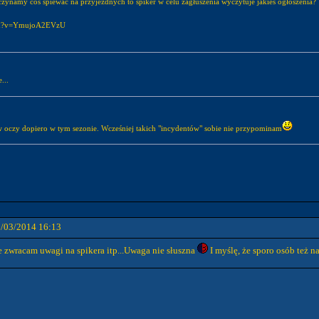
aczynamy coś śpiewać na przyjezdnych to spiker w celu zagłuszenia wyczytuje jakieś ogłoszenia?
tch?v=YmujoA2EVzU
...
w oczy dopiero w tym sezonie. Wcześniej takich "incydentów" sobie nie przypominam
1/03/2014 16:13
e zwracam uwagi na spikera itp...Uwaga nie słuszna
I myślę, że sporo osób też na