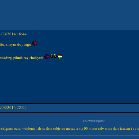
1/03/2014 16:44
kulturalnym dopingu
młodszy, piknik czy chuligan!
1/03/2014 22:02
Owczarek napisał:
ierozłączna para, wiadomo, ale spalcie sobie po meczu a nie 90 minut cały młyn daje jazzem i po