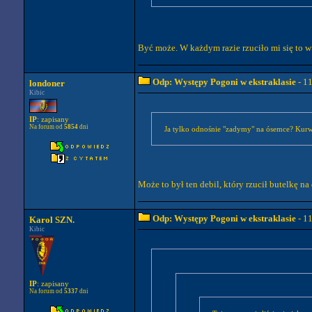
Być może. W każdym razie rzuciło mi się to 
Odp: Występy Pogoni w ekstraklasie
- 1
londoner
Kibic
IP
: zapisany
Na forum od
5854
dni
Ja tylko odnośnie "zadymy" na ósemce? Kurwa
Może to był ten debil, który rzucił butelkę na
Odp: Występy Pogoni w ekstraklasie
- 1
Karol SZN.
Kibic
IP
: zapisany
Na forum od
5337
dni