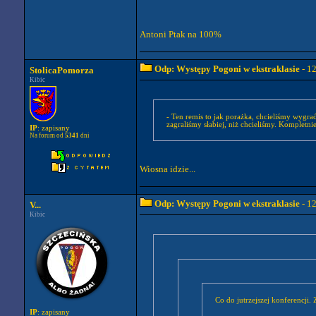
Antoni Ptak na 100%
Odp: Występy Pogoni w ekstraklasie
- 1
StolicaPomorza
Kibic
- Ten remis to jak porażka, chcieliśmy wygra
zagraliśmy słabiej, niż chcieliśmy. Kompletn
IP
: zapisany
Na forum od
5341
dni
Wiosna idzie...
Odp: Występy Pogoni w ekstraklasie
- 1
V...
Kibic
Co do jutrzejszej konferencji.
IP
: zapisany