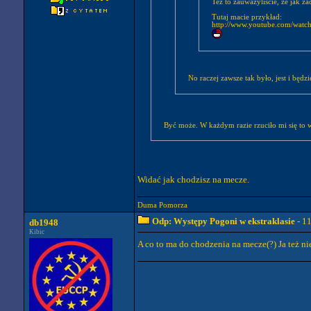
Też to zauważyliście, że jak z
Tutaj macie przykład:
http://www.youtube.com/wa
No raczej zawsze tak było, jest i będzie
Być może. W każdym razie rzuciło mi się to 
Widać jak chodzisz na mecze.
Duma Pomorza
Odp: Występy Pogoni w ekstraklasie
- 1
db1948
Kibic
A co to ma do chodzenia na mecze(?) Ja też ni