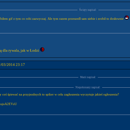
Święty napisał:
biłem gif z tym co robi zazwyczaj. Ale tym razem przeszedł sam siebie i zrobił to dosłownie
tą dla rywala, jak w Łodzi
0/03/2014 23:17
Mazii napisał:
Niepokonany napisał:
y coś śpiewać na przyjezdnych to spiker w celu zagłuszenia wyczytuje jakieś ogłoszenia?
YmujoA2EVzU