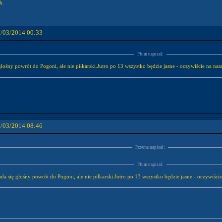
h.
2/03/2014 00:33
Plum napisał:
głośny powrót do Pogoni, ale nie piłkarski.Jutro po 13 wszystko będzie jasne - oczywiście na nasz
2/03/2014 08:46
Przema napisał:
Plum napisał:
da się głośny powrót do Pogoni, ale nie piłkarski.Jutro po 13 wszystko będzie jasne - oczywiście 