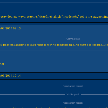
w oczy dopiero w tym sezonie. Wcześniej takich "incydentów" sobie nie przypomin
1/03/2014 09:13
Ostry napisał:
, jak można kolesiowi po szalu rozjebać nos? Nie rozumiem tego. Nie wiem o co chodziło, ale
 dół?
1/03/2014 10:14
Niepokonany napisał:
Mazii napisał:
Niepokonany napisał: