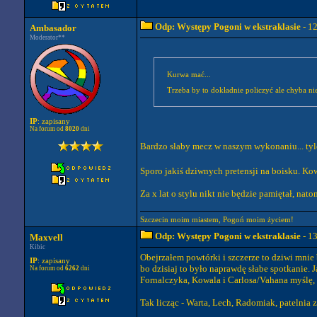
Odp: Występy Pogoni w ekstraklasie
- 1
Ambasador
Moderator**
Kurwa mać...
Trzeba by to dokładnie policzyć ale chyba ni
IP
: zapisany
Na forum od
8020
dni
Bardzo słaby mecz w naszym wykonaniu... tyle 
Sporo jakiś dziwnych pretensji na boisku. K
Za x lat o stylu nikt nie będzie pamiętał, nat
Szczecin moim miastem, Pogoń moim życiem!
Odp: Występy Pogoni w ekstraklasie
- 1
Maxvell
Kibic
Obejrzałem powtórki i szczerze to dziwi mnie
IP
: zapisany
bo dzisiaj to było naprawdę słabe spotkanie. 
Na forum od
6262
dni
Fornalczyka, Kowala i Carlosa/Vahana myślę, 
Tak licząc - Warta, Lech, Radomiak, patelni