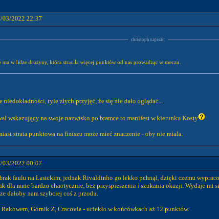
2/03/2022 22:37
christoph napisał:
e ma w lidze drużyny, która straciła więcej punktów od nas prowadząc w meczu.
niedokładności, tyle złych przyjęć, że się nie dało oglądać...
owal wskazujący na swoje nazwisko po bramce to manifest w kierunku Kosty
omiast strata punktowa na finiszu może mieć znaczenie - oby nie miała.
3/03/2022 00:07
 brak faulu na Łasickim, jednak Rivaldinho go lekko pchnął, dzięki czemu wypraco
Jak dla mnie bardzo chaotycznie, bez przyspieszenia i szukania okazji. Wydaje mi s
że dałoby nam szybciej coś z przodu.
a z Rakowem, Górnik Z, Cracovia - uciekło w końcówkach aż 12 punktów.