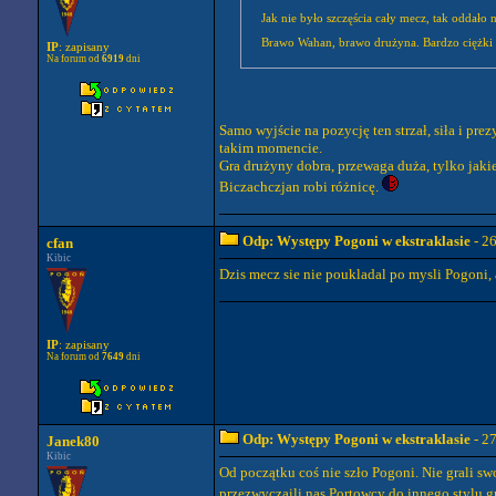
Jak nie było szczęścia cały mecz, tak oddało n
Brawo Wahan, brawo drużyna. Bardzo ciężki 
IP
: zapisany
Na forum od
6919
dni
Samo wyjście na pozycję ten strzał, siła i pre
takim momencie.
Gra drużyny dobra, przewaga duża, tylko jaki
Biczachczjan robi różnicę.
Odp: Występy Pogoni w ekstraklasie
- 2
cfan
Kibic
Dzis mecz sie nie poukladal po mysli Pogoni,
IP
: zapisany
Na forum od
7649
dni
Odp: Występy Pogoni w ekstraklasie
- 2
Janek80
Kibic
Od początku coś nie szło Pogoni. Nie grali sw
przezwyczaili nas Portowcy do innego stylu gr