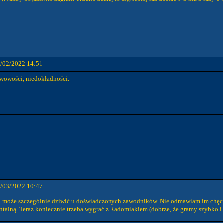
7/02/2022 14:51
erwowości, niedokładności.
.
2/03/2022 10:47
 co może szczególnie dziwić u doświadczonych zawodników. Nie odmawiam im chęci 
ntalną. Teraz koniecznie trzeba wygrać z Radomiakiem (dobrze, że gramy szybko i u