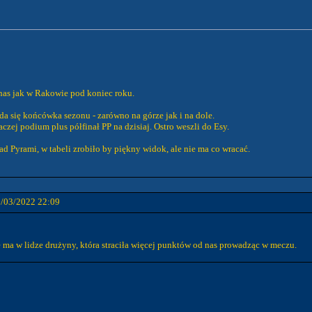
nas jak w Rakowie pod koniec roku.
da się końcówka sezonu - zarówno na górze jak i na dole.
aczej podium plus półfinał PP na dzisiaj. Ostro weszli do Esy.
d Pyrami, w tabeli zrobiło by piękny widok, ale nie ma co wracać.
2/03/2022 22:09
e ma w lidze drużyny, która straciła więcej punktów od nas prowadząc w meczu.