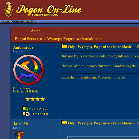
Autor
Pogoń Szczecin
->
Występy Pogoni w ekstraklasie
Odp: Występy Pogoni w ekstraklasie
- 1
Ambasador
Moderator**
Jak nie było szczęścia cały mecz, tak oddało n
Brawo Wahan, brawo drużyna. Bardzo ciężki t
Szczecin moim miastem, Pogoń moim życiem!
IP
: zapisany
Na forum od
8020
dni
Odp: Występy Pogoni w ekstraklasie
- 1
Janek80
Kibic