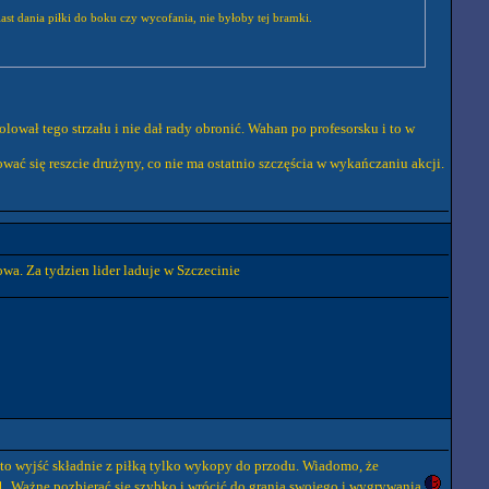
iast dania piłki do boku czy wycofania, nie byłoby tej bramki.
olował tego strzału i nie dał rady obronić. Wahan po profesorsku i to w
ać się reszcie drużyny, co nie ma ostatnio szczęścia w wykańczaniu akcji.
wa. Za tydzien lider laduje w Szczecinie
ęsto wyjść składnie z piłką tylko wykopy do przodu. Wiadomo, że
 0-1. Ważne pozbierać się szybko i wrócić do grania swojego i wygrywania