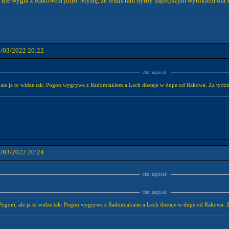
h nie wygra z Rakowem jutro. Myślę, że remis tam byłby najlepszym wynikiem dla 
6/03/2022 20:22
cfan napisał:
 ale ja to widze tak: Pogon wygrywa z Radomiakiem a Lech dostaje w dupe od Rakowa. Za tydzie
8/03/2022 20:24
cfan napisał:
cfan napisał:
 Pogoni, ale ja to widze tak: Pogon wygrywa z Radomiakiem a Lech dostaje w dupe od Rakowa. Za