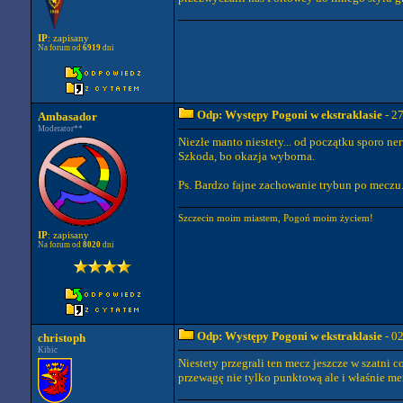
IP
: zapisany
Na forum od
6919
dni
Odp: Występy Pogoni w ekstraklasie
- 2
Ambasador
Moderator**
Niezłe manto niestety... od początku sporo n
Szkoda, bo okazja wyborna.
Ps. Bardzo fajne zachowanie trybun po meczu
Szczecin moim miastem, Pogoń moim życiem!
IP
: zapisany
Na forum od
8020
dni
Odp: Występy Pogoni w ekstraklasie
- 0
christoph
Kibic
Niestety przegrali ten mecz jeszcze w szatni
przewagę nie tylko punktową ale i właśnie me