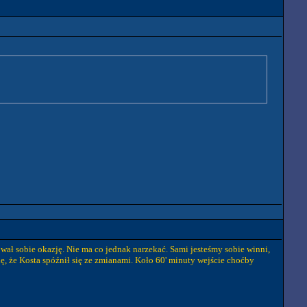
wał sobie okazję. Nie ma co jednak narzekać. Sami jesteśmy sobie winni,
ię, że Kosta spóźnił się ze zmianami. Koło 60' minuty wejście choćby