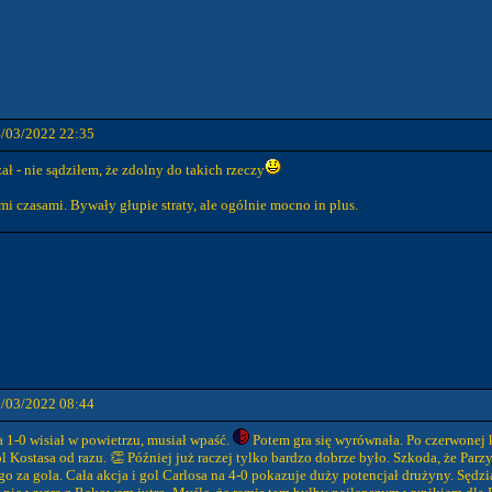
4/03/2022 22:35
ał - nie sądziłem, że zdolny do takich rzeczy
mi czasami. Bywały głupie straty, ale ogólnie mocno in plus.
5/03/2022 08:44
a 1-0 wisiał w powietrzu, musiał wpaść.
Potem gra się wyrównała. Po czerwonej 
Kostasa od razu. 👏 Później już raczej tylko bardzo dobrze było. Szkoda, że Parzys
za gola. Cała akcja i gol Carlosa na 4-0 pokazuje duży potencjał drużyny. Sędzia 