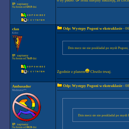
0 by padło. 🥳 Teraz miejmy nadzieję, że Lec
IP
: zapisany
Na forum od
6919
dni
Odp: Występy Pogoni w ekstraklasie
- 0
cfan
Kibic
Dzis mecz sie nie poukladal po mysli Pogoni,
IP
: zapisany
Na forum od
7649
dni
Zgodnie z planem
Chwilo trwaj.
Odp: Występy Pogoni w ekstraklasie
- 0
Ambasador
Moderator**
Dzis mecz sie nie poukladal po mysli
IP
: zapisany
Na forum od
8020
dni