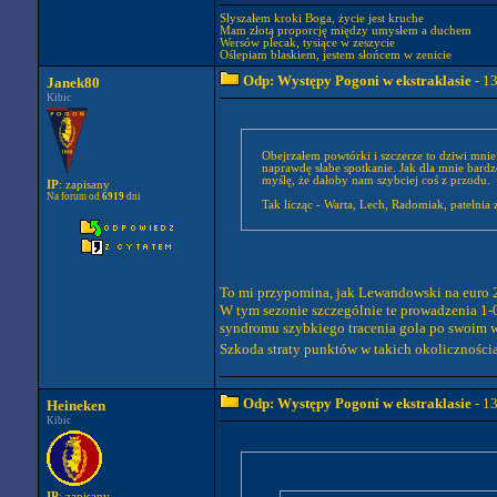
Słyszałem kroki Boga, życie jest kruche
Mam złotą proporcję między umysłem a duchem
Wersów plecak, tysiące w zeszycie
Oślepiam blaskiem, jestem słońcem w zenicie
Odp: Występy Pogoni w ekstraklasie
- 1
Janek80
Kibic
Obejrzałem powtórki i szczerze to dziwi mnie
naprawdę słabe spotkanie. Jak dla mnie bardz
myślę, że dałoby nam szybciej coś z przodu.
IP
: zapisany
Na forum od
6919
dni
Tak licząc - Warta, Lech, Radomiak, patelni
To mi przypomina, jak Lewandowski na euro 20
W tym sezonie szczególnie te prowadzenia 1-
syndromu szybkiego tracenia gola po swoim w
Szkoda straty punktów w takich okolicznościac
Odp: Występy Pogoni w ekstraklasie
- 1
Heineken
Kibic
IP
: zapisany