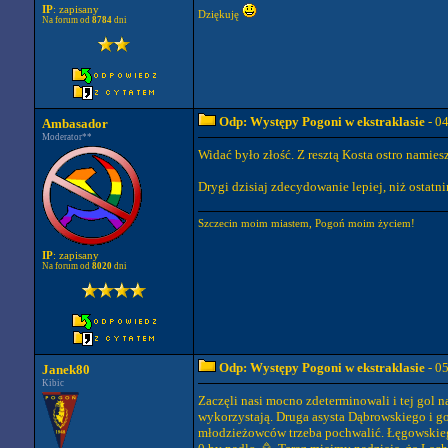
IP
: zapisany
Dziękuję
Na forum od
8784
dni
Odp: Występy Pogoni w ekstraklasie
- 0
Ambasador
Moderator**
Widać było złość. Z resztą Kosta ostro namiesz
Drygi dzisiaj zdecydowanie lepiej, niż ostatni
Szczecin moim miastem, Pogoń moim życiem!
IP
: zapisany
Na forum od
8020
dni
Odp: Występy Pogoni w ekstraklasie
- 0
Janek80
Kibic
Zaczęli nasi mocno zdeterminowali i tej gol n
wykorzystają. Druga asysta Dąbrowskiego i gol 
młodzieżowców trzeba pochwalić. Łęgowskiego 