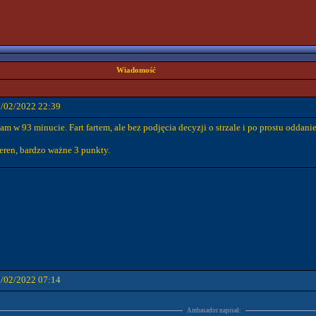
Wiadomość
8/02/2022 22:39
am w 93 minucie. Fart fartem, ale bez podjęcia decyzji o strzale i po prostu oddani
eren, bardzo ważne 3 punkty.
9/02/2022 07:14
Ambasador napisał: