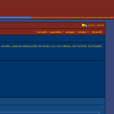
<< początek
< poprzednia
l
następna >
ostatnia >>
idź na dół
e strzału, zamiast dania piłki do boku czy wycofania, nie byłoby tej bramki.