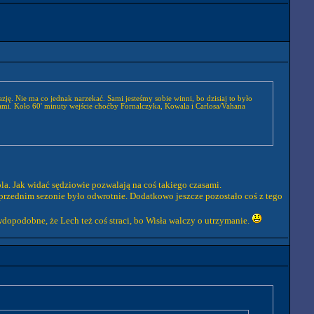
ję. Nie ma co jednak narzekać. Sami jesteśmy sobie winni, bo dzisiaj to było
anami. Koło 60' minuty wejście choćby Fornalczyka, Kowala i Carlosa/Vahana
la. Jak widać sędziowie pozwalają na coś takiego czasami.
rzednim sezonie było odwrotnie. Dodatkowo jeszcze pozostało coś z tego
wdopodobne, że Lech też coś straci, bo Wisła walczy o utrzymanie.