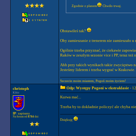
Zgodnie z planem
Chwilo trwaj.
Obstawiłeś tak?
Oby zamieszanie z trenerem nie zamieszało u 
Ogólnie trzeba przyznać, że ciekawie zapowia
Raków w zeszłym sezonie vice i PP, teraz też r
Ahh przy takich wynikach takie zwycięstwo na
Jesteśmy liderem i trzeba wygrać w Krakowie.
Szczecin moim miastem, Pogoń moim życiem!
Odp: Występy Pogoni w ekstraklasie
- 1
christoph
Kibic
Kurwa mać...
Trzeba by to dokładnie policzyć ale chyba ni
IP
: zapisany
Na forum od
8784
dni
Dziękuję