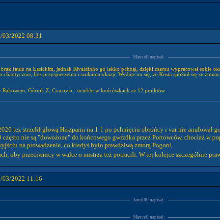
3/03/2022 08:31
Maxvell napisał:
 brak faulu na Łasickim, jednak Rivaldinho go lekko pchnął, dzięki czemu wypracował sobie okaz
o chaotycznie, bez przyspieszenia i szukania okazji. Wydaje mi się, że Kosta spóźnił się ze zmi
a z Rakowem, Górnik Z, Cracovia - uciekło w końcówkach aż 12 punktów.
20 też strzelił głową Hiszpanii na 1-1 po pchnięciu obrońcy i var nie anulował go
0 często nie są "dowożone" do końcowego gwizdka przez Portowców, chociaż w pop
yjściu na prowadzenie, co kiedyś było prawdziwą zmorą Pogoni.
h, oby przeciwnicy w walce o mistrza też potracili. W tej kolejce szczególnie pra
3/03/2022 11:16
Janek80 napisał:
Maxvell napisał: