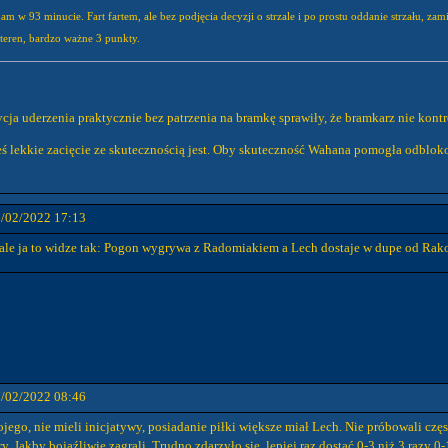
am w 93 minucie. Fart fartem, ale bez podjęcia decyzji o strzale i po prostu oddanie strzału, zam
teren, bardzo ważne 3 punkty.
zycja uderzenia praktycznie bez patrzenia na bramkę sprawiły, że bramkarz nie kontr
eś lekkie zacięcie ze skutecznością jest. Oby skuteczność Wahana pomogła odblokow
6/02/2022 17:13
 ale ja to widze tak: Pogon wygrywa z Radomiakiem a Lech dostaje w dupe od Rako
7/02/2022 08:46
ojego, nie mieli inicjatywy, posiadanie piłki większe miał Lech. Nie próbowali cz
y. Jakby bojaźliwie zagrali. Trudno zdarzyło się, lepiej raz dostać 0-3 niż 3 razy