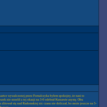
kartce wywalczonej przez Fornalczyka byłem spokojny, że nasi to
zek nie strzelił z tej okazji na 3-0 odebrał Kurzawie asystę. Obu
zlitował się nad Radomskiej nic czasu nie doliczał, bo może jeszcze na 5-