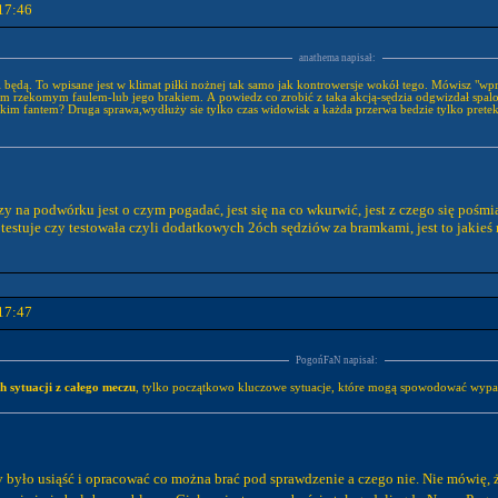
17:46
anathema napisał:
i będą. To wpisane jest w klimat piłki nożnej tak samo jak kontrowersje wokół tego. Mówisz "w
dz co zrobić z taka akcją-sędzia odgwizdał spalonego którego nie było wszyscy idą obejrzeć zapis wideo z odtworzenia i
takim fantem? Druga sprawa,wydłuży sie tylko czas widowisk a każda przerwa bedzie tylko pret
y na podwórku jest o czym pogadać, jest się na co wkurwić, jest z czego się pośmia
 testuje czy testowała czyli dodatkowych 2óch sędziów za bramkami, jest to jakieś 
17:47
PogońFaN napisał:
h sytuacji z całego meczu
, tylko początkowo kluczowe sytuacje, które mogą spowodować wypa
y było usiąść i opracować co można brać pod sprawdzenie a czego nie. Nie mówię, ż