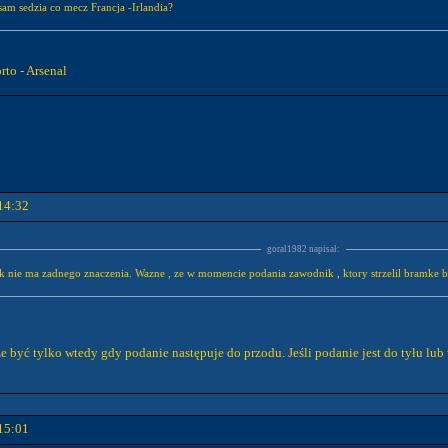
sam sedzia co mecz Francja -Irlandia?
rto - Arsenal
14:32
goral1982 napisał:
k nie ma zadnego znaczenia. Wazne , ze w momencie podania zawodnik , ktory strzelil bramke by
 być tylko wtedy gdy podanie następuje do przodu. Jeśli podanie jest do tyłu lub
15:01