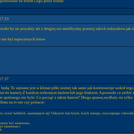
apostowane na forum Legii przez nonda
17:23
torki by sie przydaly ale z drugiej nie mielibysmy pozniej takich rodzynkow jak n
ez nie byl najwyzszych lotow
17:37
i będą. To wpisane jest w klimat piłki nożnej tak samo jak kontrowersje wokół te
kim do kamery.Z każdym rzekomym faulem-lub jego brakiem. A powiedz co zrobić z
nie spalonego nie było. Co począć z takim fantem? Druga sprawa,wydłuży sie tylko
ilmu na tv-nie czy polsacie.
ści, uczuć ludzkich, opamiętajcie się! Usłyszcie mój krzyk, krzyk szarego, zwyczajnego człowi
winny być zmienione,
yć zmienione i
h.