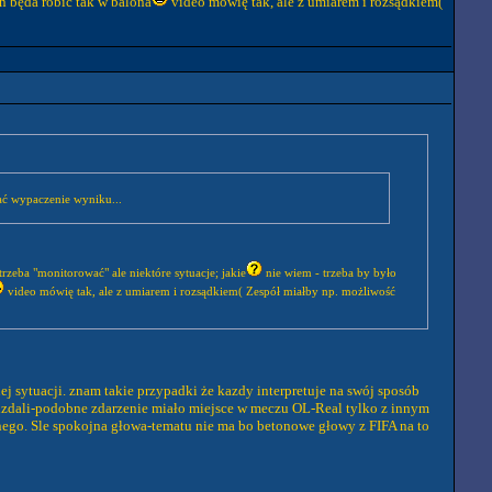
ń będa robić tak w balona
video mówię tak, ale z umiarem i rozsądkiem(
ać wypaczenie wyniku...
zeba "monitorować" ale niektóre sytuacje; jakie
nie wiem - trzeba by było
video mówię tak, ale z umiarem i rozsądkiem( Zespół miałby np. możliwość
j sytuacji. znam takie przypadki że kazdy interpretuje na swój sposób
zdali-podobne zdarzenie miało miejsce w meczu OL-Real tylko z innym
rnego. Sle spokojna głowa-tematu nie ma bo betonowe głowy z FIFA na to