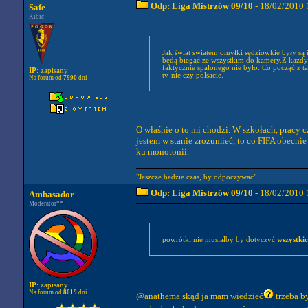
Odp: Liga Mistrzów 09/10
- 18/02/2010 
Safe
Kibic
Jak świat swiatem omyłki sędziowkie były są 
będą biegać ze wszystkim do kamery.Z każdym rzekomym faulem-lub jego brakiem. A powie
faktycznie spalonego nie było. Co począć z 
IP
: zapisany
tv-nie czy polsacie.
Na forum od
7990
dni
O właśnie o to mi chodzi. W szkołach, pracy cz
jestem w stanie zrozumieć, to co FIFA obecnie
ku monotonii.
"Jeszcze bedzie czas, by odpoczywac"
Odp: Liga Mistrzów 09/10
- 18/02/2010 
Ambasador
Moderator**
powrótki nie musiałby by dotyczyć
wszystkic
IP
: zapisany
Na forum od
8019
dni
@anathema skąd ja mam wiedzieć
trzeba b