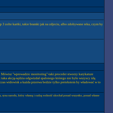
p 3 zolte kartki, takie bramki jak na zdjeciu, albo zdobywane reka, czym by
go. Mówisz "wprowadzic monitoring"-taki proceder stworzy karykature
 taka akcją-sędzia odgwizdał spalonego którego nie było wszyscy idą
 czas widowisk a każda przerwa bedzie tylko pretekstem by władować w to
eka, syna narodu, który własną i cudzą wolność ukochał ponad wszystko, ponad własne