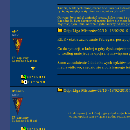
'Ludzie, w których może jeszcze tkwi iskierka ludzko
życie, opamiętajcie się! Jeszcze nie jest za późno!"
Odwagę, bym mógł zmieniać rzeczy, które mogą i po
Łagodność, bym akceptował rzeczy, które nie mogą b
Mądrość, bym umiał odróżnić jedne rzeczy od drugic
Odp: Liga Mistrzów 09/10
- 18/02/2010 
eF^
Kibic
KILK
- ekstra zachowanie Fabregasa, postępuj
Co do sytuacji, o której u góry dyskutujecie t
to według mnie jedyna opcja z tym związana 
IP
: zapisany
Na forum od
8249
dni
Samo zatrudnienie 2 dodatkowych sędziów też 
nieprawidłowo, a sędziowie z pola karnego też
Odp: Liga Mistrzów 09/10
- 18/02/2010 
ManeS
Kibic
Co do sytuacji, o której u góry dyskutujecie 
jedyna opcja z tym związana godna rozpatrz
IP
: zapisany
Na forum od
6148
dni