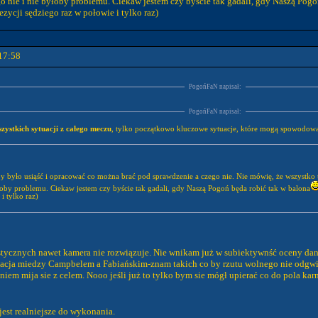
 nie i nie byłoby problemu. Ciekaw jestem czy byście tak gadali, gdy Naszą Pogo
zycji sędziego raz w połowie i tylko raz)
17:58
PogońFaN napisał:
PogońFaN napisał:
szystkich sytuacji z całego meczu
, tylko początkowo kluczowe sytuacje, które mogą spowodow
y było usiąść i opracować co można brać pod sprawdzenie a czego nie. Nie mówię, że wszystko tr
oby problemu. Ciekaw jestem czy byście tak gadali, gdy Naszą Pogoń będa robić tak w balona
i tylko raz)
i stycznych nawet kamera nie rozwiązuje. Nie wnikam już w subiektywnść oceny dane
acja miedzy Campbelem a Fabiańskim-znam takich co by rzutu wolnego nie odgwi
em mija sie z celem. Nooo jeśli już to tylko bym sie mógł upierać co do pola ka
jest realniejsze do wykonania.