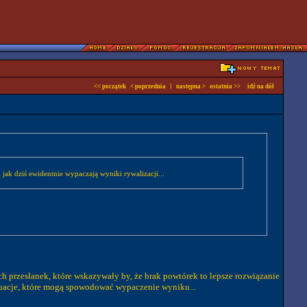
<< początek
< poprzednia
l
następna >
ostatnia >>
idź na dół
ak dziś ewidentnie wypaczają wyniki rywalizacji...
ch przesłanek, które wskazywały by, że brak powtórek to lepsze rozwiązanie
tuacje, które mogą spowodować wypaczenie wyniku...