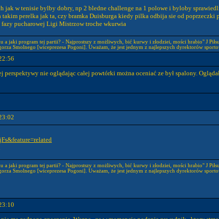
 jak w tenisie bylby dobry, np 2 bledne challenge na 1 polowe i byloby sprawiedliw
akim perelka jak ta, czy bramka Duisburga kiedy pilka odbija sie od poprzeczki 
fazy pucharowej Ligi Mistrzow troche wkurwia
 a jaki program tej partii? - Najprostszy z możliwych, bić kurwy i złodziei, mości hrabio" J Piłs
gorza Smolnego [wiceprezesa Pogoni]. Uważam, że jest jednym z najlepszych dyrektorów sporto
22:56
 tej perspektywy nie oglądając całej powtórki można oceniać ze był spalony. Oglą
23:02
Fs&feature=related
u
 a jaki program tej partii? - Najprostszy z możliwych, bić kurwy i złodziei, mości hrabio" J Piłs
gorza Smolnego [wiceprezesa Pogoni]. Uważam, że jest jednym z najlepszych dyrektorów sporto
23:10