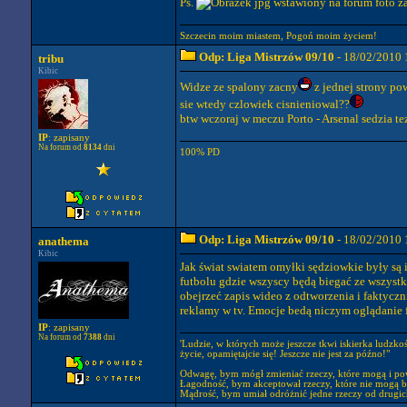
Ps.
foto z
Szczecin moim miastem, Pogoń moim życiem!
Odp: Liga Mistrzów 09/10
- 18/02/2010 
tribu
Kibic
Widze ze spalony zacny
z jednej strony pow
sie wtedy czlowiek cisnieniowal??
btw wczoraj w meczu Porto - Arsenal sedzia t
IP
: zapisany
Na forum od
8134
dni
100% PD
Odp: Liga Mistrzów 09/10
- 18/02/2010 
anathema
Kibic
Jak świat swiatem omyłki sędziowkie były są 
futbolu gdzie wszyscy będą biegać ze wszyst
obejrzeć zapis wideo z odtworzenia i faktycz
reklamy w tv. Emocje bedą niczym oglądanie f
IP
: zapisany
Na forum od
7388
dni
'Ludzie, w których może jeszcze tkwi iskierka ludzko
życie, opamiętajcie się! Jeszcze nie jest za późno!"
Odwagę, bym mógł zmieniać rzeczy, które mogą i po
Łagodność, bym akceptował rzeczy, które nie mogą b
Mądrość, bym umiał odróżnić jedne rzeczy od drugic