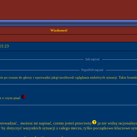
Wiadomość
15:23
Safe napisał:
PogońFaN napisał:
e po rozum do głowy i wprowadzi jakąś możliwość oglądania niektórych sytuacji. Takie bramki j
az o czym pisać
wprowadzać... możesz mi napisać, czemu jesteś przeciwny
ja nie widzę racjonalny
by by dotyczyć wszystkich sytuacji z całego meczu, tylko początkowo kluczowe sy