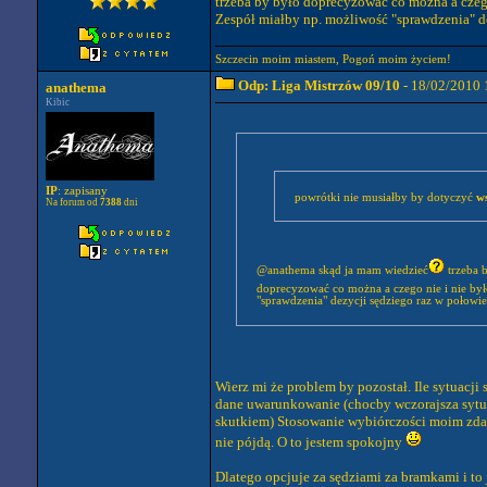
trzeba by było doprecyzować co można a czego
Zespół miałby np. możliwość "sprawdzenia" de
Szczecin moim miastem, Pogoń moim życiem!
Odp: Liga Mistrzów 09/10
- 18/02/2010 
anathema
Kibic
IP
: zapisany
powrótki nie musiałby by dotyczyć
w
Na forum od
7388
dni
@anathema skąd ja mam wiedzieć
trzeba b
doprecyzować co można a czego nie i nie był
"sprawdzenia" dezycji sędziego raz w połowie 
Wierz mi że problem by pozostał. Ile sytuacj
dane uwarunkowanie (chocby wczorajsza sytu
skutkiem) Stosowanie wybiórczości moim zdani
nie pójdą. O to jestem spokojny
Dlatego opcjuje za sędziami za bramkami i to 