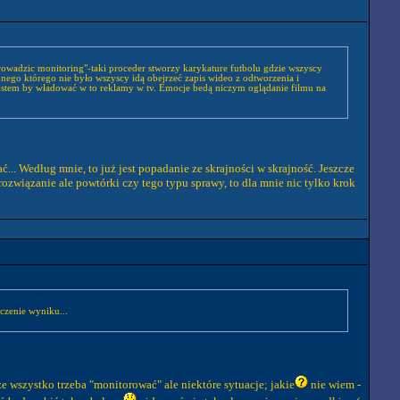
prowadzic monitoring"-taki proceder stworzy karykature futbolu gdzie wszyscy
ekstem by władować w to reklamy w tv. Emocje bedą niczym oglądanie filmu na
ć... Według mnie, to już jest popadanie ze skrajności w skrajność. Jeszcze
rozwiązanie ale powtórki czy tego typu sprawy, to dla mnie nic tylko krok
czenie wyniku...
e wszystko trzeba "monitorować" ale niektóre sytuacje; jakie
nie wiem -