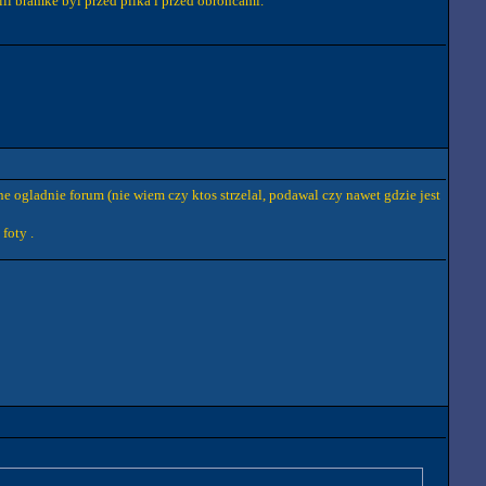
il bramke byl przed pilka i przed obroncami.
e ogladnie forum (nie wiem czy ktos strzelal, podawal czy nawet gdzie jest
foty .