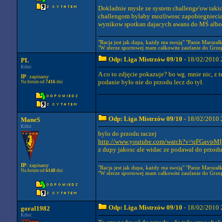
Dokladnie mysle ze system challenge'ow takich
challengom bylaby mozliwosc zapobiegniecia t
wynikow spotkan dajacych awans do MŚ albo 
"Racja jest jak dupa, każdy ma swoją" "Panie Marszałku
"W sferze sportowej mam całkowite zaufanie do Grze
Odp: Liga Mistrzów 09/10
- 18/02/2010 
PL
Kibic
A co to zdjęcie pokazuje? bo wg. mnie nic, z
IP
: zapisany
podanie było nie do przodu lecz do tył.
Na forum od
7416
dni
Odp: Liga Mistrzów 09/10
- 18/02/2010 
ManeS
Kibic
bylo do przodu raczej
http://www.youtube.com/watch?v=qFGavpMIj
z dupy jakosc ale widac ze podawal do przod
IP
: zapisany
"Racja jest jak dupa, każdy ma swoją" "Panie Marszałku
Na forum od
6148
dni
"W sferze sportowej mam całkowite zaufanie do Grze
Odp: Liga Mistrzów 09/10
- 18/02/2010 
goral1982
Kibic