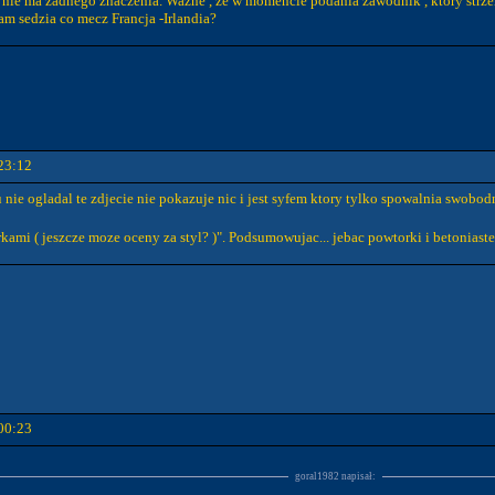
 nie ma zadnego znaczenia. Wazne , ze w momencie podania zawodnik , ktory strzel
am sedzia co mecz Francja -Irlandia?
23:12
nie ogladal te zdjecie nie pokazuje nic i jest syfem ktory tylko spowalnia swobodn
kami ( jeszcze moze oceny za styl? )". Podsumowujac... jebac powtorki i betoniaste 
00:23
goral1982 napisał: