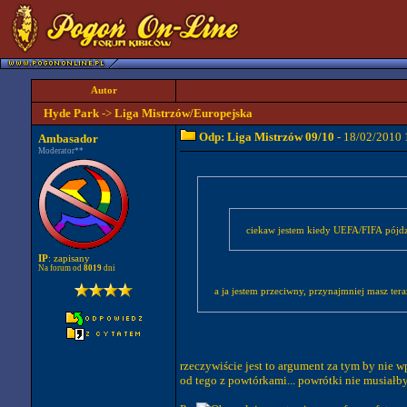
Autor
Hyde Park
->
Liga Mistrzów/Europejska
Odp: Liga Mistrzów 09/10
- 18/02/2010 
Ambasador
Moderator**
ciekaw jestem kiedy UEFA/FIFA pójdzi
IP
: zapisany
Na forum od
8019
dni
a ja jestem przeciwny, przynajmniej masz ter
rzeczywiście jest to argument za tym by nie 
od tego z powtórkami... powrótki nie musiał