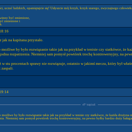
ści, uczuć ludzkich, opamiętajcie się! Usłyszcie mój krzyk, krzyk szarego, zwyczajnego człowi
winny być zmienione,
yć zmienione i
h.
18:16
e jak na kapitana przystało.
o możliwe by było rozwiązanie takie jak na przykład w tenisie czy siatkówce, że każ
godna rozpatrzenia. Niemniej sam pomysł powtórek trochę kontrowersyjny, na pe
w stu procentach sprawy nie rozwiązuje, ostatnio w jakimś meczu, który był właś
 zaspali.
19:14
eF^ napisał:
to możliwe by było rozwiązanie takie jak na przykład w tenisie czy siatkówce, że każda drużyna m
enia. Niemniej sam pomysł powtórek trochę kontrowersyjny, na pewno byłby bardzo duży bała