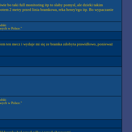
ie bo taki full monitoring itp to slaby pomysl, ale dzieki takim
potem 2 metry przed linia bramkowa, reka henry'ego itp. Bo wypaczanie
udski
wych w Polsce."
dałem ten mecz i wydaje mi się ze bramka zdobyta prawidłowo, ponieważ
udski
wych w Polsce."