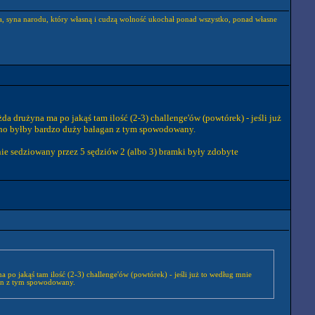
eka, syna narodu, który własną i cudzą wolność ukochał ponad wszystko, ponad własne
da drużyna ma po jakąś tam ilość (2-3) challenge'ów (powtórek) - jeśli już
wno byłby bardzo duży bałagan z tym spowodowany.
nie sedziowany przez 5 sędziów 2 (albo 3) bramki były zdobyte
a po jakąś tam ilość (2-3) challenge'ów (powtórek) - jeśli już to według mnie
gan z tym spowodowany.