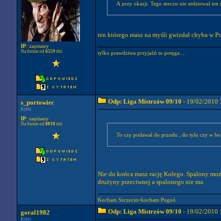
A przy okazji. Tego meczu nie sedziowal ten 
ten którego masz na myśli gwizdał chyba w Po
IP
: zapisany
Na forum od
6559
dni
tylko prawdziwa przyjaźń to potęga...
Odp: Liga Mistrzów 09/10
- 19/02/2010 
s_portowiec
Kibic
IP
: zapisany
Na forum od
8018
dni
To czy podawal do przodu , do tylu czy w bo
Nie do końca masz rację Kolego. Spalony może
drużyny przeciwnej a spalonego nie ma.
Kocham Szczecin=kocham Pogoń
Odp: Liga Mistrzów 09/10
- 19/02/2010 
goral1982
Kibic