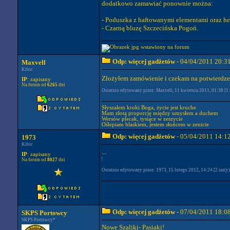
dodatkowo zamawiać ponownie można:
- Poduszka z haftowanymi elementami oraz he
- Czarną bluzę Szczecińska Pogoń.
Odp: więcej gadżetów
- 04/04/2011 20:3
Maxvell
Kibic
Złożyłem zamówienie i czekam na potwierdz
IP
: zapisany
Na forum od
6265
dni
Ostatnio edytowany przez: Maxvell, 11 kwietnia 2011, 01:38 [1 
Słyszałem kroki Boga, życie jest kruche
Mam złotą proporcję między umysłem a duchem
Wersów plecak, tysiące w zeszycie
Oślepiam blaskiem, jestem słońcem w zenicie
Odp: więcej gadżetów
- 05/04/2011 14:1
1973
Kibic
...
IP
: zapisany
Na forum od
8027
dni
Ostatnio edytowany przez: 1973, 15 lutego 2012, 14:24 [2 raz(y)
Odp: więcej gadżetów
- 07/04/2011 18:0
SKPS Portowcy
SKPS Portowcy*
Nowe Szaliki- Pasiaki!