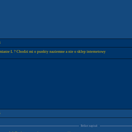
8
zmiarze L ? Chodzi mi o punkty naziemne a nie o sklep internetowy
4
Belkot napisał: