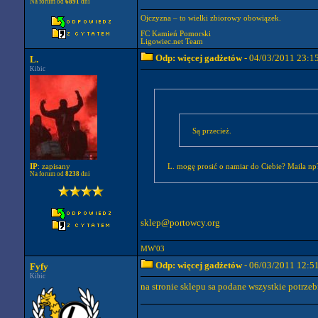
Na forum od
6891
dni
Ojczyzna – to wielki zbiorowy obowiązek.
FC Kamień Pomorski
Ligowiec.net Team
Odp: więcej gadżetów
- 04/03/2011 23:1
L.
Kibic
Są przecież.
IP
: zapisany
L. mogę prosić o namiar do Ciebie? Maila np
Na forum od
8238
dni
sklep@portowcy.org
MW'03
Odp: więcej gadżetów
- 06/03/2011 12:5
Fyfy
Kibic
na stronie sklepu sa podane wszystkie potrz