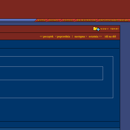
<< początek
< poprzednia
l
następna >
ostatnia >>
idź na dół