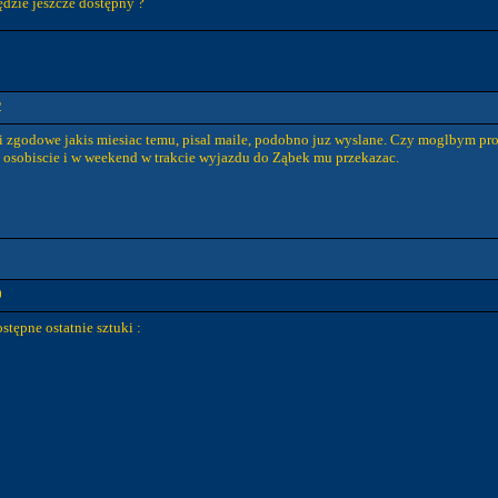
dzie jeszcze dostępny ?
2
zgodowe jakis miesiac temu, pisal maile, podobno juz wyslane. Czy moglbym prosic 
e osobiscie i w weekend w trakcie wyjazdu do Ząbek mu przekazac.
0
tępne ostatnie sztuki :