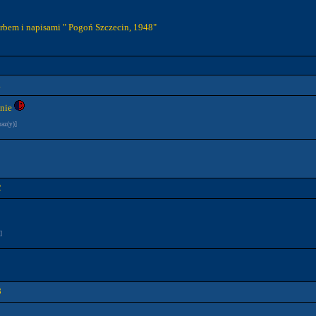
rbem i napisami " Pogoń Szczecin, 1948"
1
enie
raz(y)]
2
]
8