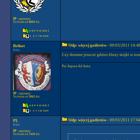
IP
: zapisany
Na forum od
6869
dni
Odp: więcej gadżetów
- 09/03/2011 14:4
Belkot
Kibic
Czy dostane jeszcze gdzies bluzy stojki w ro
Per Aspera Ad Astra
IP
: zapisany
Na forum od
5862
dni
Odp: więcej gadżetów
- 09/03/2011 17:0
PL
Kibic
IP
: zapisany
Na forum od
7420
dni