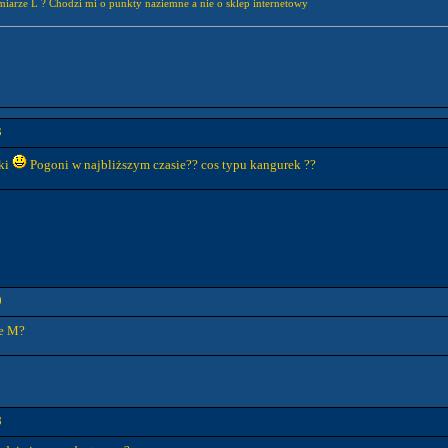
zmiarze L ? Chodzi mi o punkty naziemne a nie o sklep internetowy
3
ki
Pogoni w najbliższym czasie?? cos typu kangurek ??
0
ze M?
8