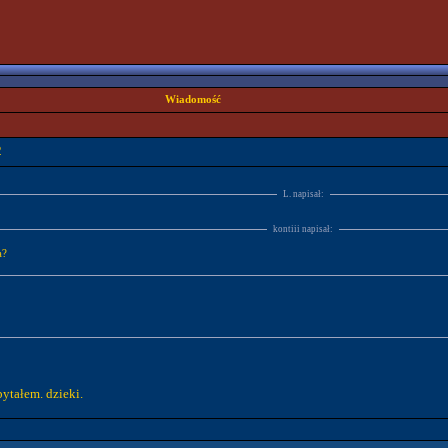
Wiadomość
2
L. napisał:
kontiii napisał:
a?
ytałem. dzieki.