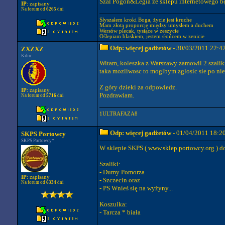
Szal Pogoń&Legia ze sklepu internetowego bę
IP
: zapisany
Na forum od
6265
dni
Słyszałem kroki Boga, życie jest kruche
Mam złotą proporcję między umysłem a duchem
Wersów plecak, tysiące w zeszycie
Oślepiam blaskiem, jestem słońcem w zenicie
Odp: więcej gadżetów
- 30/03/2011 22:4
ZXZXZ
Kibic
Witam, koleszka z Warszawy zamowil 2 szaliki 
taka mozliwosc to moglbym zglosic sie po ni
Z góry dzieki za odpowiedz.
IP
: zapisany
Pozdrawiam.
Na forum od
5716
dni
1ULTRAFAZA8
Odp: więcej gadżetów
- 01/04/2011 18:2
SKPS Portowcy
SKPS Portowcy*
W sklepie SKPS ( www.sklep.portowcy.org ) dos
Szaliki:
- Dumy Pomorza
IP
: zapisany
- Szczecin oraz
Na forum od
6334
dni
- PS Wnieś się na wyżyny...
Koszulka:
- Tarcza * biała