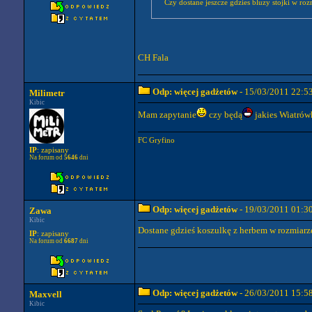
Czy dostane jeszcze gdzies bluzy stojki w ro
CH Fala
Odp: więcej gadżetów
- 15/03/2011 22:5
Milimetr
Kibic
Mam zapytanie
czy będą
jakies Wiatrów
FC Gryfino
IP
: zapisany
Na forum od
5646
dni
Odp: więcej gadżetów
- 19/03/2011 01:3
Zawa
Kibic
Dostane gdzieś koszulkę z herbem w rozmiar
IP
: zapisany
Na forum od
6687
dni
Odp: więcej gadżetów
- 26/03/2011 15:5
Maxvell
Kibic