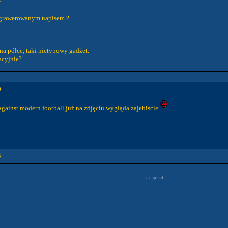
7
z grawerowanym napisem ?
na półce, taki nietypowy gadżet.
acyjnie?
0
gainst modern football już na zdjęciu wygląda zajebiście
4
L. napisał: