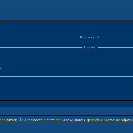
5
Bengoro napisał:
L. napisał:
?
1
ebne wymiary do dopasowania rozmiaru wiec wystarczy sprawdzic i zamowic odpow