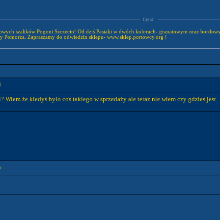
Cytat:
owych szalików Pogoni Szczecin! Od dziś Pasiaki w dwóch kolorach- granatowym oraz bordow
y Pomorza. Zapraszamy do odwiedzin sklepu- www.sklep.portowcy.org !
8
 Wiem że kiedyś było coś takiego w sprzedaży ale teraz nie wiem czy gdzieś jest.
5