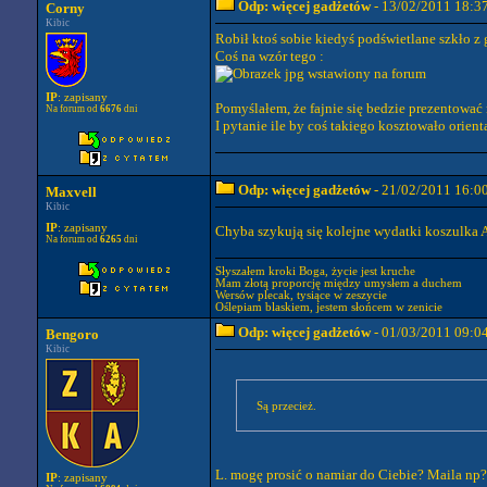
Odp: więcej gadżetów
- 13/02/2011 18:3
Corny
Kibic
Robił ktoś sobie kiedyś podświetlane szkło 
Coś na wzór tego :
IP
: zapisany
Pomyślałem, że fajnie się bedzie prezentować 
Na forum od
6676
dni
I pytanie ile by coś takiego kosztowało orient
Odp: więcej gadżetów
- 21/02/2011 16:0
Maxvell
Kibic
IP
: zapisany
Chyba szykują się kolejne wydatki koszulka A
Na forum od
6265
dni
Słyszałem kroki Boga, życie jest kruche
Mam złotą proporcję między umysłem a duchem
Wersów plecak, tysiące w zeszycie
Oślepiam blaskiem, jestem słońcem w zenicie
Odp: więcej gadżetów
- 01/03/2011 09:0
Bengoro
Kibic
Są przecież.
L. mogę prosić o namiar do Ciebie? Maila np?
IP
: zapisany