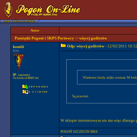
Autor
Pamiątki Pogoni i SKPS Portowcy
->
więcej gadżetów
Odp: więcej gadżetów
- 12/02/2011 10:5
kontiii
Kibic
IP
: zapisany
Wiadomo kiedy stójki rozmair M bed
Na forum od
8507
dni
Są przecież.
W sklepie internetowym nie ma więc dlatego p
POGOŃ SZCZECIN MKS