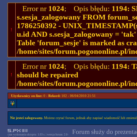
Error nr
1024
; Opis błędu:
1194: 
s.sesja_zalogowany FROM forum_se
1786250392 - UNIX_TIMESTAMP(ses
!
u.id AND s.sesja_zalogowany = 'ta
Table 'forum_sesje' is marked as cr
/home/sites/forum.pogononline.pl/in
Error nr
1024
; Opis błędu:
1194: T
should be repaired
!
/home/sites/forum.pogononline.pl/in
Użytkownicy on-line:
0 -
Rekord:
102 - 06/04/2010 21:51
Nie jesteś zalogowany.
Możesz czytać forum, jednak aby napisać wiadomość lub zmienić 
Forum służy do prezentac
czas wykonania skryptu: 1.03 s. | wersja forum: 2.0-