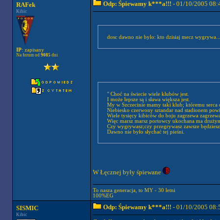
Odp: Śpiewamy k***a!!!
- 01/10/2005 08:
RAFek
Kibic
dosc dawno nie bylo: kto dzisiaj mecz wygrywa..
IP
: zapisany
Na forum od
9085
dni
" Choć na świecie wiele klubów jest.
I może lepsze są i sława większa jest.
My w Szczecinie mamy taki klub; któremu serca 
Niebiesko czerwony sztandar nad stadionem pow
Wiele tysięcy kibiców do boju zagrzewa zagrzewa
Więc marsz marsz portowcy ukochana ma drużyn
Czy wygrywasz;czy przegrywasz zawsze będziesz
Dawno nie było słychać tej pieśni.
W Łęcznej były śpiewane
To nasza generacja, to MY - 30 letni
100%EG
Odp: Śpiewamy k***a!!!
- 01/10/2005 08:
SISMIC
Kibic