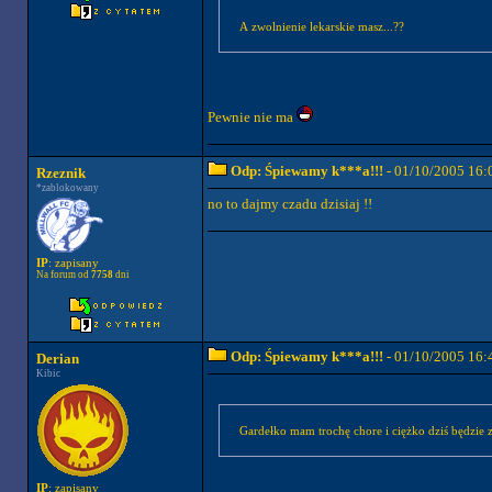
A zwolnienie lekarskie masz...??
Pewnie nie ma
Odp: Śpiewamy k***a!!!
- 01/10/2005 16:
Rzeznik
*zablokowany
no to dajmy czadu dzisiaj !!
IP
: zapisany
Na forum od
7758
dni
Odp: Śpiewamy k***a!!!
- 01/10/2005 16:
Derian
Kibic
Gardełko mam trochę chore i ciężko dziś będzie 
IP
: zapisany