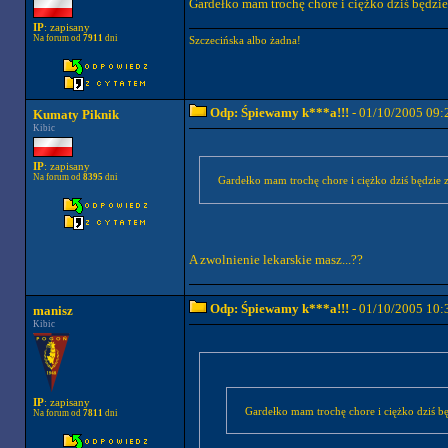
Gardełko mam trochę chore i ciężko dziś będzi
IP
: zapisany
Na forum od
7911
dni
Szczecińska albo żadna!
Odp: Śpiewamy k***a!!!
- 01/10/2005 09:
Kumaty Piknik
Kibic
IP
: zapisany
Na forum od
8395
dni
Gardełko mam trochę chore i ciężko dziś będzie 
A zwolnienie lekarskie masz...??
Odp: Śpiewamy k***a!!!
- 01/10/2005 10:
manisz
Kibic
IP
: zapisany
Gardełko mam trochę chore i ciężko dziś b
Na forum od
7811
dni