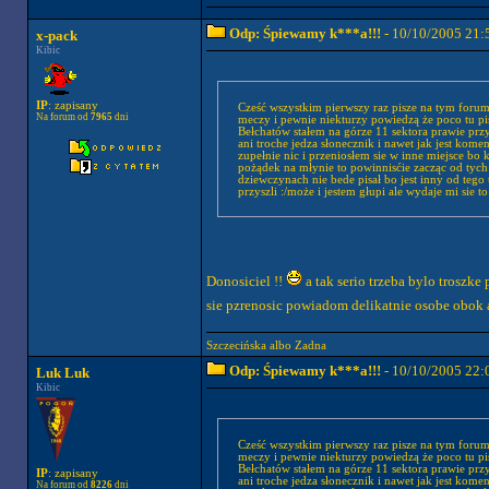
Odp: Śpiewamy k***a!!!
- 10/10/2005 21:
x-pack
Kibic
IP
: zapisany
Cześć wszystkim pierwszy raz pisze na tym foru
Na forum od
7965
dni
meczy i pewnie niekturzy powiedzą że poco tu 
Bełchatów stałem na górze 11 sektora prawie przy
ani troche jedza słonecznik i nawet jak jest kome
zupełnie nic i przeniosłem sie w inne miejsce bo kocham Pogoń i nie jes
pożądek na młynie to powinnisćie zacząc od tych
dziewczynach nie bede pisał bo jest inny od teg
przyszli :/może i jestem głupi ale wydaje mi sie to
Donosiciel !!
a tak serio trzeba bylo troszke
sie pzrenosic powiadom delikatnie osobe obok 
Szczecińska albo Zadna
Odp: Śpiewamy k***a!!!
- 10/10/2005 22:
Luk Luk
Kibic
Cześć wszystkim pierwszy raz pisze na tym foru
meczy i pewnie niekturzy powiedzą że poco tu 
Bełchatów stałem na górze 11 sektora prawie przy
IP
: zapisany
ani troche jedza słonecznik i nawet jak jest kome
Na forum od
8226
dni