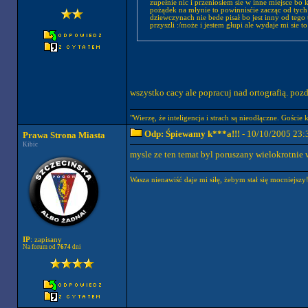
zupełnie nic i przeniosłem sie w inne miejsce bo kocham Pogoń i nie jes
pożądek na młynie to powinnisćie zacząc od tych
dziewczynach nie bede pisał bo jest inny od teg
przyszli :/może i jestem głupi ale wydaje mi sie to
wszystko cacy ale popracuj nad ortografią. poz
"Wierzę, że inteligencja i strach są nieodłączne. Goście 
Odp: Śpiewamy k***a!!!
- 10/10/2005 23:
Prawa Strona Miasta
Kibic
mysle ze ten temat byl poruszany wielokrotnie 
Wasza nienawiść daje mi siłę, żebym stał się mocniej
IP
: zapisany
Na forum od
7674
dni