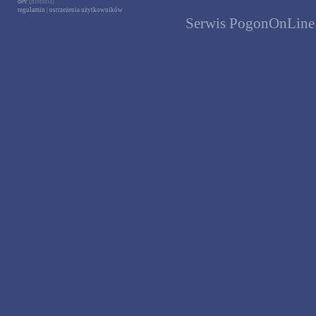
dev
[historia]
regulamin
|
ostrzeżenia użytkowników
Serwis PogonOnLine.