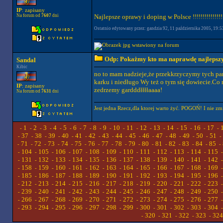
IP
: zapisany
Na forum od
7607
dni
Najlepsze oprawy i doping w Polsce !!!!!!!!!!!!!!!
Ostatnio edytowany przez: gandzia 92, 11 października 2005, 19:53
Odp: Pokażmy kto ma naprawdę najlepszych
Sandal
Kibic
no to mam nadzieje,że przekkrzyczymy tych par
karku i niedługo Wy też o tym się dowiecie.Co n
IP
: zapisany
zedrzemy gardddłłłłaaaa!
Na forum od
7631
dni
Jest jedna Rzecz,dla ktorej warto żyć. POGOŃ! I nie zm
1
2
3
4
5
6
7
8
9
10
11
12
13
14
15
16
17
-
-
-
-
-
-
-
-
-
-
-
-
-
-
-
-
-
-
37
38
39
40
41
42
43
44
45
46
47
48
49
50
51
-
-
-
-
-
-
-
-
-
-
-
-
-
-
-
-
71
72
73
74
75
76
77
78
79
80
81
82
83
84
85
-
-
-
-
-
-
-
-
-
-
-
-
-
-
-
-
104
105
106
107
108
109
110
111
112
113
114
115
-
-
-
-
-
-
-
-
-
-
-
-
131
132
133
134
135
136
137
138
139
140
141
142
-
-
-
-
-
-
-
-
-
-
-
-
158
159
160
161
162
163
164
165
166
167
168
169
-
-
-
-
-
-
-
-
-
-
-
-
185
186
187
188
189
190
191
192
193
194
195
196
-
-
-
-
-
-
-
-
-
-
-
-
212
213
214
215
216
217
218
219
220
221
222
223
-
-
-
-
-
-
-
-
-
-
-
-
239
240
241
242
243
244
245
246
247
248
249
250
-
-
-
-
-
-
-
-
-
-
-
-
266
267
268
269
270
271
272
273
274
275
276
277
-
-
-
-
-
-
-
-
-
-
-
-
293
294
295
296
297
298
299
300
301
302
303
304
-
-
-
-
-
-
-
-
-
-
-
-
320
321
322
323
324
-
-
-
-
-