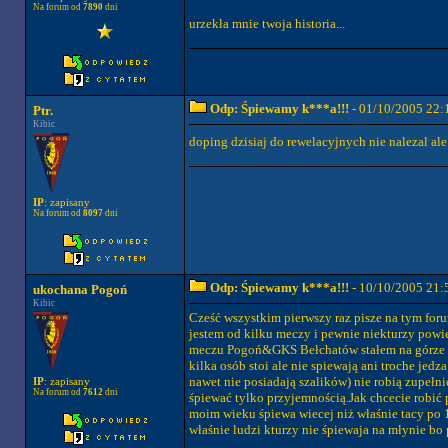
Na forum od
7890
dni
urzekła mnie twoja historia...
Odp: Śpiewamy k***a!!!
- 01/10/2005 22:
Ptr.
Kibic
doping dzisiaj do rewelacyjnych nie nalezal ale
IP
: zapisany
Na forum od
8097
dni
Odp: Śpiewamy k***a!!!
- 10/10/2005 21:
ukochana Pogoń
Kibic
Cześć wszystkim pierwszy raz pisze na tym fo
jestem od kilku meczy i pewnie niekturzy powi
meczu Pogoń&GKS Bełchatów stałem na górze 11
kilka osób stoi ale nie spiewają ani troche jed
nawet nie posiadają szalików) nie robią zupełn
IP
: zapisany
Na forum od
7612
dni
śpiewać tylko przyjemnością.Jak chcecie robić 
moim wieku śpiewa wiecej niż właśnie tacy po 1
właśnie ludzi kturzy nie śpiewaja na młynie bo 