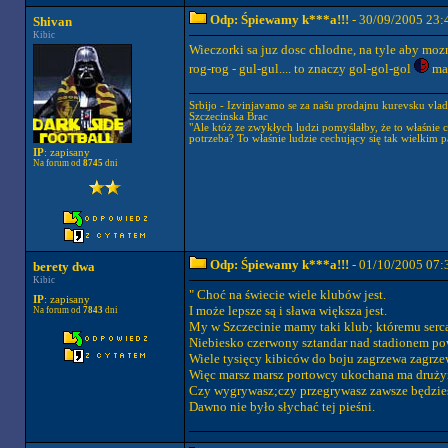
Odp: Śpiewamy k***a!!!
- 30/09/2005 23:
Shivan
Kibic
Wieczorki sa juz dosc chlodne, na tyle aby moz
rog-rog - gul-gul.... to znaczy gol-gol-gol
ma 
Srbijo - Izvinjavamo se za našu prodajnu kurevsku vla
Szczecinska Brac
"Ale któż ze zwykłych ludzi pomyślałby, że to właśnie c
potrzeba? To właśnie ludzie cechujący się tak wielkim 
IP
: zapisany
Na forum od
8745
dni
Odp: Śpiewamy k***a!!!
- 01/10/2005 07:
berety dwa
Kibic
" Choć na świecie wiele klubów jest.
IP
: zapisany
I może lepsze są i sława większa jest.
Na forum od
7843
dni
My w Szczecinie mamy taki klub; któremu serca
Niebiesko czerwony sztandar nad stadionem p
Wiele tysięcy kibiców do boju zagrzewa zagrze
Więc marsz marsz portowcy ukochana ma druży
Czy wygrywasz;czy przegrywasz zawsze będzies
Dawno nie było słychać tej pieśni.