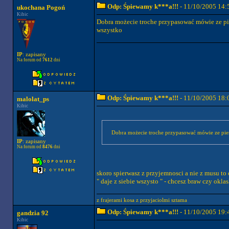
Odp: Śpiewamy k***a!!!
- 11/10/2005 14:
ukochana Pogoń
Kibic
Dobra możecie troche przypasować mówie ze pier
wszystko
IP
: zapisany
Na forum od
7612
dni
Odp: Śpiewamy k***a!!!
- 11/10/2005 18:
malolat_ps
Kibic
Dobra możecie troche przypasować mówie ze pierws
IP
: zapisany
Na forum od
8476
dni
skoro spierwasz z przyjemnosci a nie z musu to c
" daje z siebie wszysto " - chcesz braw czy okla
z frajerami kosa z przyjaciolmi sztama
Odp: Śpiewamy k***a!!!
- 11/10/2005 19:
gandzia 92
Kibic