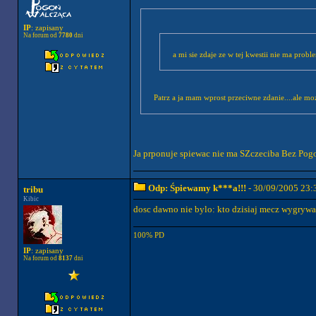
IP
: zapisany
Na forum od
7780
dni
a mi sie zdaje ze w tej kwestii nie ma pro
Patrz a ja mam wprost przeciwne zdanie....ale moz
Ja prponuje spiewac nie ma SZczeciba Bez Pogo
Odp: Śpiewamy k***a!!!
- 30/09/2005 23:
tribu
Kibic
dosc dawno nie bylo: kto dzisiaj mecz wygrywa.
100% PD
IP
: zapisany
Na forum od
8137
dni