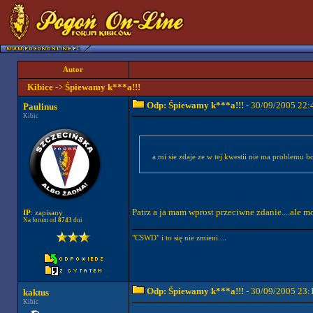
Autor
Kibice
->
Śpiewamy k***a!!!
Odp: Śpiewamy k***a!!!
- 30/09/2005 22:
Paulinus
Kibic
a mi sie zdaje ze w tej kwestii nie ma problemu 
Patrz a ja mam wprost przeciwne zdanie....ale m
IP
: zapisany
Na forum od
8743
dni
"CSWD" i to się nie zmieni....
Odp: Śpiewamy k***a!!!
- 30/09/2005 23:
kaktus
Kibic