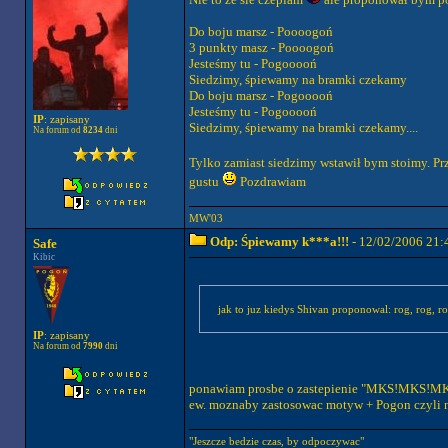
Do boju marsz - Poooogoń
3 punkty masz - Poooogoń
Jesteśmy tu - Pogooooń
Siedzimy, śpiewamy na bramki czekamy
Do boju marsz - Pogooooń
Jesteśmy tu - Pogooooń
IP
: zapisany
Siedzimy, śpiewamy na bramki czekamy....
Na forum od
8234
dni
Tylko zamiast siedzimy wstawił bym stoimy. P
gustu
Pozdrawiam
MW'03
Odp: Śpiewamy k***a!!!
- 12/02/2006 21:
Safe
Kibic
jak to juz kiedys Shivan proponowal: rog, rog, rog
IP
: zapisany
Na forum od
7990
dni
ponawiam prosbe o zastepienie "MKS!MKS!MKS
ew. moznaby zastosowac motyw + Pogon czyli n
"Jeszcze bedzie czas, by odpoczywac"