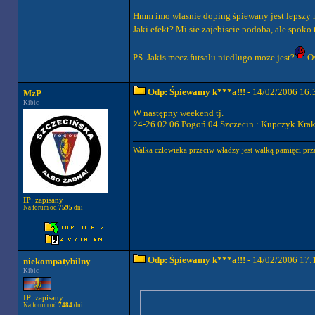
Hmm imo wlasnie doping śpiewany jest lepszy niz
Jaki efekt? Mi sie zajebiscie podoba, ale spoko
PS. Jakis mecz futsalu niedlugo moze jest?
Os
Odp: Śpiewamy k***a!!!
- 14/02/2006 16:
MzP
Kibic
W następny weekend tj.
24-26.02.06 Pogoń 04 Szczecin : Kupczyk Kra
Walka człowieka przeciw władzy jest walką pamięci prz
IP
: zapisany
Na forum od
7595
dni
Odp: Śpiewamy k***a!!!
- 14/02/2006 17:
niekompatybilny
Kibic
IP
: zapisany
Na forum od
7484
dni