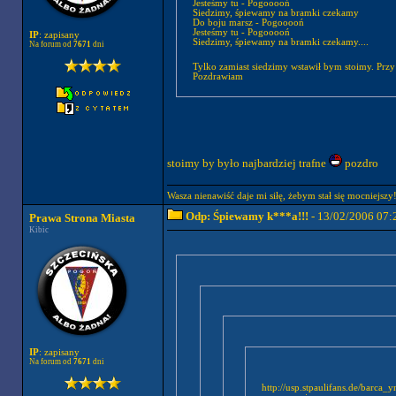
Jesteśmy tu - Pogooooń
Siedzimy, śpiewamy na bramki czekamy
Do boju marsz - Pogooooń
Jesteśmy tu - Pogooooń
IP
: zapisany
Siedzimy, śpiewamy na bramki czekamy....
Na forum od
7671
dni
Tylko zamiast siedzimy wstawił bym stoimy. Prz
Pozdrawiam
stoimy by było najbardziej trafne
pozdro
Wasza nienawiść daje mi siłę, żebym stał się mocniej
Odp: Śpiewamy k***a!!!
- 13/02/2006 07:
Prawa Strona Miasta
Kibic
IP
: zapisany
Na forum od
7671
dni
http://usp.stpaulifans.de/barca_