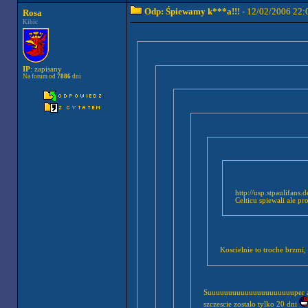
Odp: Śpiewamy k***a!!!
- 12/02/2006 22:
Rosa
Kibic
IP
: zapisany
Na forum od
7886
dni
http://usp.stpaulifans
Celticu spiewali ale pro
Koscielnie to troche brzmi,
Suuuuuuuuuuuuuuuuuuuuuper az m
szczescie zostalo tylko 20 dni