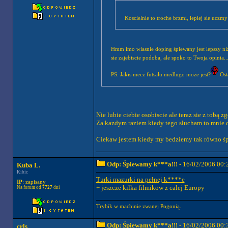
Koscielnie to troche brzmi, lepiej sie uczm
Hmm imo wlasnie doping śpiewany jest lepszy niz k
sie zajebiscie podoba, ale spoko to Twoja opinia
PS. Jakis mecz futsalu niedlugo moze jest?
Ost
Nie lubie ciebie osobiscie ale teraz sie z tobą z
Za kazdym raziem kiedy tego słucham to mnie ci
Ciekaw jestem kiedy my bedziemy tak równo ś
Odp: Śpiewamy k***a!!!
- 16/02/2006 00:
Kuba L.
Kibic
Turki mazurki na pełnej k****e
IP
: zapisany
+ jeszcze kilka filmikow z calej Europy
Na forum od
7727
dni
Trybik w machinie zwanej Pogonią.
Odp: Śpiewamy k***a!!!
- 16/02/2006 00:
crls