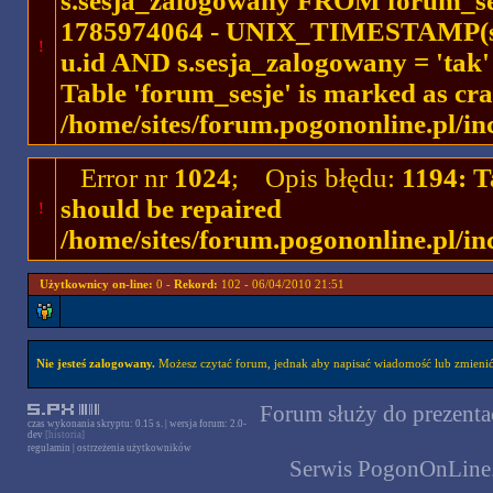
s.sesja_zalogowany FROM forum_se
1785974064 - UNIX_TIMESTAMP(ses
!
u.id AND s.sesja_zalogowany = 'ta
Table 'forum_sesje' is marked as cr
/home/sites/forum.pogononline.pl/in
Error nr
1024
; Opis błędu:
1194: T
should be repaired
!
/home/sites/forum.pogononline.pl/in
Użytkownicy on-line:
0 -
Rekord:
102 - 06/04/2010 21:51
Nie jesteś zalogowany.
Możesz czytać forum, jednak aby napisać wiadomość lub zmienić 
Forum służy do prezentac
czas wykonania skryptu: 0.15 s. | wersja forum: 2.0-
dev
[historia]
regulamin
|
ostrzeżenia użytkowników
Serwis PogonOnLine.