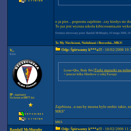
o ja pier.....poprostu zajebiste...czy kiedys si
To juz jest wyzsza szkola kibicowania,nie wyk
Ostatnio edytowany przez: Randall McMurphy, 16 lutego 2006, 10:5
To My Niechciani, Nielubiani i Bezczelni...MKS!
Odp: Śpiewamy k***a!!!
- 16/02/2006 10:
V...
Kibic
Turki mazurki na pełn
[cytat=Qba, Biały Bór]
+ jeszcze kilka filmikow z calej Europy
IP
: zapisany
Na forum od
8977
dni
Zajebioza...u nas by mozna bylo zrobic takie, ze
MKS"
MKS
Odp: Śpiewamy k***a!!!
- 16/02/2006 11:
Randall McMurphy