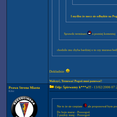
I myślisz że mecz sie odbędzie na P
Sprawdz terminarz
a pozniej komentuj
chodzilo mu chyba bardziej o to czy murawa bed
Dokładnie .
Walczyć, Trenować Pogoń musi panować!
Odp: Śpiewamy k***a!!!
- 13/02/2006 07:
Prawa Strona Miasta
Kibic
Nie to że sie czepiam
ale proponował bym poćw
Do boju marsz - Poooogoń
3 punkty masz - Poooogoń