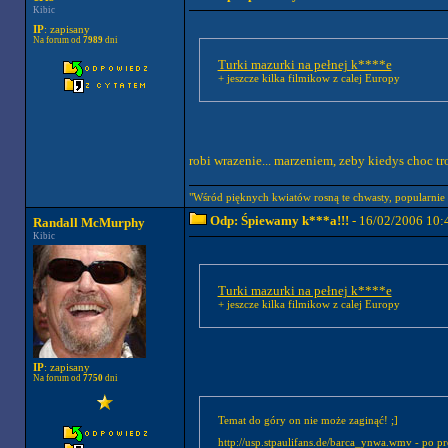
Kibic
IP
: zapisany
Na forum od
7989
dni
Turki mazurki na pełnej k****e
+ jeszcze kilka filmikow z calej Europy
robi wrazenie... marzeniem, zeby kiedys choc t
"Wśród pięknych kwiatów rosną te chwasty, popularnie to
Odp: Śpiewamy k***a!!!
- 16/02/2006 10:
Randall McMurphy
Kibic
Turki mazurki na pełnej k****e
+ jeszcze kilka filmikow z calej Europy
IP
: zapisany
Na forum od
7750
dni
Temat do góry on nie może zaginąć! ;]
http://usp.stpaulifans.de/barca_ynwa.wmv - po pros