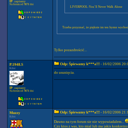
IP
: zapisany
Na forum od
7871
dni
LIVERPOOL-You`ll Never Walk Alone
Trzeba przyznać, że pięknie im ten hymn wychodz
Tylko pozazdrościć...
Odp: Śpiewamy k***a!!!
- 16/02/2006 20:
P.1948.S
Kibic
do usunięcia.
IP
: zapisany
Na forum od
7871
dni
Odp: Śpiewamy k***a!!!
- 16/02/2006 21:
Muzzy
Kibic
Dawno na tym forum sie nie wypowiadalem...
Czy ktos z was, kto mial lub ma jakis konkretn