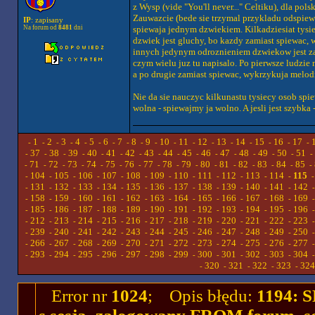
z Wysp (vide "You'll never..." Celtiku), dla p
Zauwazcie (bede sie trzymal przykladu odspiewa
IP
: zapisany
Na forum od
8481
dni
spiewaja jednym dzwiekiem. Kilkadziesiat tysiec
dzwiek jest gluchy, bo kazdy zamiast spiewac, 
innych jedynym odroznieniem dzwiekow jest zaspie
czym wielu juz tu napisalo. Po pierwsze ludzie
a po drugie zamiast spiewac, wykrzykuja melodie 
Nie da sie nauczyc kilkunastu tysiecy osob spie
wolna - spiewajmy ja wolno. A jesli jest szybka 
1
2
3
4
5
6
7
8
9
10
11
12
13
14
15
16
17
-
-
-
-
-
-
-
-
-
-
-
-
-
-
-
-
-
-
37
38
39
40
41
42
43
44
45
46
47
48
49
50
51
-
-
-
-
-
-
-
-
-
-
-
-
-
-
-
-
71
72
73
74
75
76
77
78
79
80
81
82
83
84
85
-
-
-
-
-
-
-
-
-
-
-
-
-
-
-
-
104
105
106
107
108
109
110
111
112
113
114
115
-
-
-
-
-
-
-
-
-
-
-
-
131
132
133
134
135
136
137
138
139
140
141
142
-
-
-
-
-
-
-
-
-
-
-
-
158
159
160
161
162
163
164
165
166
167
168
169
-
-
-
-
-
-
-
-
-
-
-
-
185
186
187
188
189
190
191
192
193
194
195
196
-
-
-
-
-
-
-
-
-
-
-
-
212
213
214
215
216
217
218
219
220
221
222
223
-
-
-
-
-
-
-
-
-
-
-
-
239
240
241
242
243
244
245
246
247
248
249
250
-
-
-
-
-
-
-
-
-
-
-
-
266
267
268
269
270
271
272
273
274
275
276
277
-
-
-
-
-
-
-
-
-
-
-
-
293
294
295
296
297
298
299
300
301
302
303
304
-
-
-
-
-
-
-
-
-
-
-
-
320
321
322
323
324
-
-
-
-
-
Error nr
1024
; Opis błędu:
1194: 