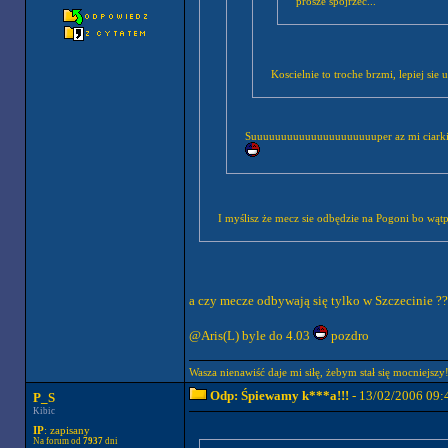
prosze spojrzec...
Koscielnie to troche brzmi, lepiej si
Suuuuuuuuuuuuuuuuuuuuuper az mi ciarki pr
I myślisz że mecz sie odbędzie na Pogoni bo wąt
a czy mecze odbywają się tylko w Szczecinie ?
@Aris(L) byle do 4.03
pozdro
Wasza nienawiść daje mi siłę, żebym stał się mocniej
Odp: Śpiewamy k***a!!!
- 13/02/2006 09:
P_S
Kibic
IP
: zapisany
Na forum od
7937
dni