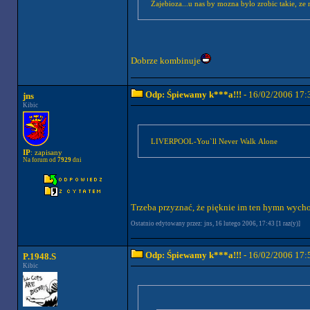
Dobrze kombinuje
Odp: Śpiewamy k***a!!!
- 16/02/2006 17:
jns
Kibic
LIVERPOOL-You`ll Never Walk Alone
IP
: zapisany
Na forum od
7929
dni
Trzeba przyznać, że pięknie im ten hymn wychod
Ostatnio edytowany przez: jns, 16 lutego 2006, 17:43 [1 raz(y)]
Odp: Śpiewamy k***a!!!
- 16/02/2006 17:
P.1948.S
Kibic