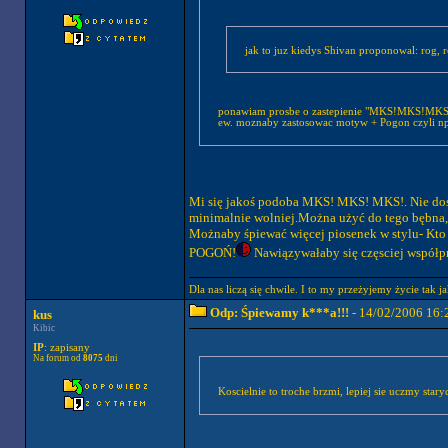
jak to juz kiedys Shivan proponowal: rog, ro
ponawiam prosbe o zastepienie "MKS!MKS!MKS
ew. moznaby zastosowac motyw + Pogon czyli n
Mi się jakoś podoba MKS! MKS! MKS!. Nie dość,
minimalnie wolniej.Można użyć do tego bębna,
Możnaby śpiewać więcej piosenek w stylu- Kto
POGOŃ!
Nawiązywałaby się częsciej współpra
Dla nas liczą się chwile. I to my przeżyjemy życie tak 
Odp: Śpiewamy k***a!!!
- 14/02/2006 16:
kus
Kibic
IP
: zapisany
Na forum od
8075
dni
Koscielnie to troche brzmi, lepiej sie uczmy star