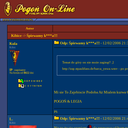
Autor
Kibice
->
Śpiewamy k***a!!!
Odp: Śpiewamy k***a!!!
- 12/02/2006 21:
Kula
Kibic
Temat do góry on nie może zaginąć! ;]
http://usp.stpaulifans.de/barca_ynwa.wmv - po pros
IP
: zapisany
Na forum od
8022
dni
Mi sie To Zajebiscie Podoba Aż Mialem kurwa C
POGOŃ & LEGIA
PS
Odp: Śpiewamy k***a!!!
- 12/02/2006 21:
L.
Kibic
Nie to że sie czepiam
ale proponował bym poć