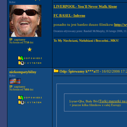
Kibic
LIVERPOOL- You`ll Never Walk Alone
FC BASEL- Inferno
ponadto tu jest bardzo duuzo filmikow:
http://
Ostatnio edytowany przez: Randall McMurphy, 16 lutego 2006, 11:5
IP
: zapisany
To My Niechciani, Nielubiani i Bezczelni...MKS!
Na forum od
7750
dni
Odp: Śpiewamy k***a!!!
- 16/02/2006 17:
niekompatybilny
Kibic
IP
: zapisany
Na forum od
7484
dni
Turki mazurki na
[cytat=Qba, Biały Bór]
+ jeszcze kilka filmikow z calej Europy