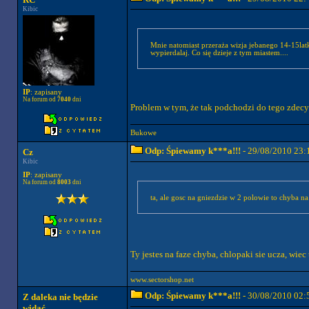
Kibic
Mnie natomiast przeraża wizja jebanego 14-15lat
wypierdalaj. Co się dzieje z tym miastem....
IP
: zapisany
Na forum od
7040
dni
Problem w tym, że tak podchodzi do tego zdecyd
Bukowe
Odp: Śpiewamy k***a!!!
- 29/08/2010 23:
Cz
Kibic
IP
: zapisany
Na forum od
8003
dni
Ty jestes na faze chyba, chlopaki sie ucza, wiec 
www.sectorshop.net
Odp: Śpiewamy k***a!!!
- 30/08/2010 02:
Z daleka nie będzie
widać