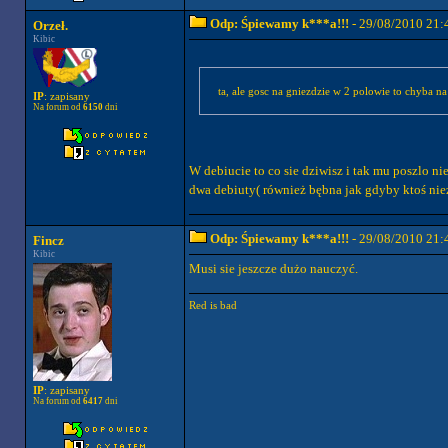
Odp: Śpiewamy k***a!!!
- 29/08/2010 21:
Orzeł.
Kibic
IP
: zapisany
Na forum od
6150
dni
W debiucie to co sie dziwisz i tak mu poszlo ni
dwa debiuty( również bębna jak gdyby ktoś nie
Odp: Śpiewamy k***a!!!
- 29/08/2010 21:
Fincz
Kibic
Musi sie jeszcze dużo nauczyć.
Red is bad
IP
: zapisany
Na forum od
6417
dni