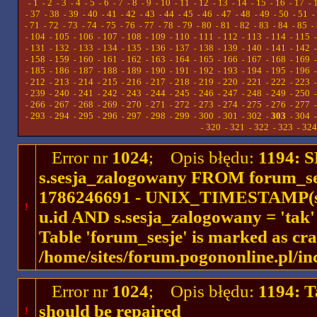
1
2
3
4
5
6
7
8
9
10
11
12
13
14
15
16
17
-
-
-
-
-
-
-
-
-
-
-
-
-
-
-
-
-
-
37
38
39
40
41
42
43
44
45
46
47
48
49
50
51
-
-
-
-
-
-
-
-
-
-
-
-
-
-
-
-
71
72
73
74
75
76
77
78
79
80
81
82
83
84
85
-
-
-
-
-
-
-
-
-
-
-
-
-
-
-
-
104
105
106
107
108
109
110
111
112
113
114
115
-
-
-
-
-
-
-
-
-
-
-
-
131
132
133
134
135
136
137
138
139
140
141
142
-
-
-
-
-
-
-
-
-
-
-
-
158
159
160
161
162
163
164
165
166
167
168
169
-
-
-
-
-
-
-
-
-
-
-
-
185
186
187
188
189
190
191
192
193
194
195
196
-
-
-
-
-
-
-
-
-
-
-
-
212
213
214
215
216
217
218
219
220
221
222
223
-
-
-
-
-
-
-
-
-
-
-
-
239
240
241
242
243
244
245
246
247
248
249
250
-
-
-
-
-
-
-
-
-
-
-
-
266
267
268
269
270
271
272
273
274
275
276
277
-
-
-
-
-
-
-
-
-
-
-
-
293
294
295
296
297
298
299
300
301
302
303
304
-
-
-
-
-
-
-
-
-
-
-
-
320
321
322
323
324
-
-
-
-
-
Error nr
1024
; Opis błędu:
1194: 
s.sesja_zalogowany FROM forum_se
1786246691 - UNIX_TIMESTAMP(ses
!
u.id AND s.sesja_zalogowany = 'ta
Table 'forum_sesje' is marked as cr
/home/sites/forum.pogononline.pl/in
Error nr
1024
; Opis błędu:
1194: T
should be repaired
!