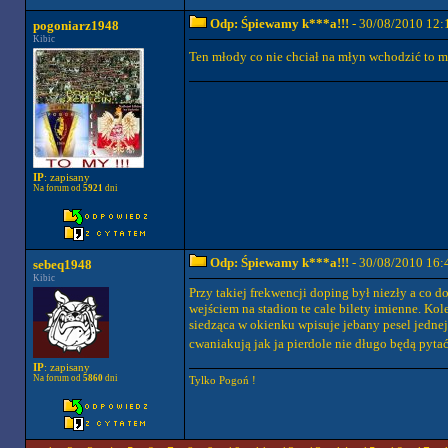
Odp: Śpiewamy k***a!!!
- 30/08/2010 12:
pogoniarz1948
Kibic
Ten młody co nie chciał na młyn wchodzić to mia
IP
: zapisany
Na forum od
5921
dni
Odp: Śpiewamy k***a!!!
- 30/08/2010 16:
sebeq1948
Kibic
Przy takiej frekwencji doping był niezły a co d
wejściem na stadion te cale bilety imienne. Kol
siedząca w okienku wpisuje jebany pesel jednej 
cwaniakują jak ja pierdole nie długo będą pyta
IP
: zapisany
Na forum od
5860
dni
Tylko Pogoń !