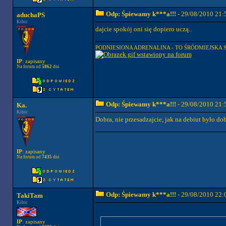
Odp: Śpiewamy k***a!!!
- 29/08/2010 21:
aduchaPS
Kibic
dajcie spokój oni się dopiero uczą..
PODNIESIONA ADRENALINA - TO ŚRÓDMIEJSKA S
IP
: zapisany
Na forum od
5862
dni
Odp: Śpiewamy k***a!!!
- 29/08/2010 21:
Ka.
Kibic
Dobra, nie przesadzajcie, jak na debiut było do
IP
: zapisany
Na forum od
7435
dni
Odp: Śpiewamy k***a!!!
- 29/08/2010 22:
TakiTam
Kibic
IP
: zapisany