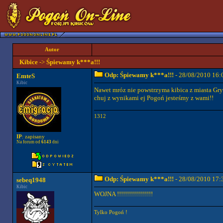
Autor
Kibice
->
Śpiewamy k***a!!!
Odp: Śpiewamy k***a!!!
- 28/08/2010 16:
EmteS
Kibic
Nawet mróz nie powstrzyma kibica z miasta Gry
chuj z wynikami ej Pogoń jesteśmy z wami!!
1312
IP
: zapisany
Na forum od
6143
dni
Odp: Śpiewamy k***a!!!
- 28/08/2010 17:
sebeq1948
Kibic
WOJNA !!!!!!!!!!!!!!!!!!
Tylko Pogoń !