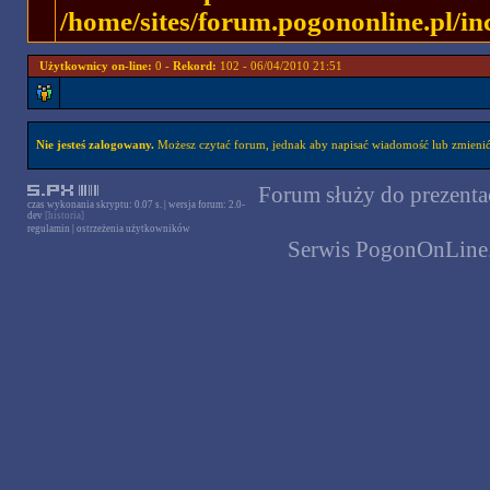
/home/sites/forum.pogononline.pl/in
Użytkownicy on-line:
0 -
Rekord:
102 - 06/04/2010 21:51
Nie jesteś zalogowany.
Możesz czytać forum, jednak aby napisać wiadomość lub zmienić 
Forum służy do prezentac
czas wykonania skryptu: 0.07 s. | wersja forum: 2.0-
dev
[historia]
regulamin
|
ostrzeżenia użytkowników
Serwis PogonOnLine.