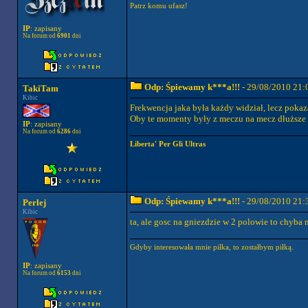
Patrz komu ufasz!
IP
: zapisany
Na forum od
6901
dni
Odp: Śpiewamy k***a!!!
- 29/08/2010 21:
TakiTam
Kibic
Frekwencja jaka była każdy widział, lecz pokaz
Oby te momenty były z meczu na mecz dłuższe i
IP
: zapisany
Na forum od
6286
dni
Liberta' Per Gli Ultras
Odp: Śpiewamy k***a!!!
- 29/08/2010 21:
Perlej
Kibic
ta, ale gosc na gniezdzie w 2 polowie to chyba na
Gdyby interesowała mnie piłka, to zostałbym piłką.
IP
: zapisany
Na forum od
6153
dni