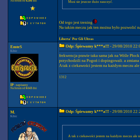
Na forum od
6286
dni
Musi sie jeszcze dużo nauczyć.
Od tego jest trening
Na takim meczu jak ten można było pozwolić na
Liberta' Per Gli Ultras
Odp: Śpiewamy k***a!!!
- 29/08/2010 22:
EmteS
Kibic
frekwencja prawie taka sama jak na Wiśle Płock
przychodzili na Pogoń i dopingowali. a zmiana 
A tak z ciekawości jestem na każdym meczu ale
1312
IP
: zapisany
Na forum od
6143
dni
Odp: Śpiewamy k***a!!!
- 29/08/2010 22:
M.
Kibic
A tak z ciekawości jestem na każdym meczu ale n