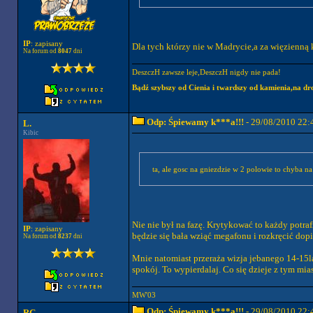
IP
: zapisany
Dla tych którzy nie w Madrycie,a za więzienn
Na forum od
8047
dni
DeszczH zawsze leje,DeszczH nigdy nie pada!
Bądź szybszy od Cienia i twardszy od kamienia,na dr
Odp: Śpiewamy k***a!!!
- 29/08/2010 22:
L.
Kibic
Nie nie był na fazę. Krytykować to każdy potrafi
IP
: zapisany
będzie się bała wziąć megafonu i rozkręcić dopi
Na forum od
8237
dni
Mnie natomiast przeraża wizja jebanego 14-15la
spokój. To wypierdalaj. Co się dzieje z tym mias
MW'03
Odp: Śpiewamy k***a!!!
- 29/08/2010 22:
RC