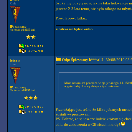
Szukajmy pozytywów, jak na taka frekwencje mły
Kibic
jeszcze 2-3 lata temu, nie było nikogo na młynie
Powoli powolutku..
IP
: zapisany
Z daleka nie będzie widać.
Na forum od
8357
dni
Odp: Śpiewamy k***a!!!
- 30/08/2010 08:
leisaw
Kibic
Mnie natomiast przeraża wizja jebanego 14-15lat
wypierdalaj. Co się dzieje z tym miastem....
IP
: zapisany
Na forum od
8255
dni
Przerażające jest też to że kilku jebanych mene
zostali wyprostowani.
PS. Dobrze, że są jeszcze ludzie którym się chc
edit: do zobaczenia w Gliwicach mordy!