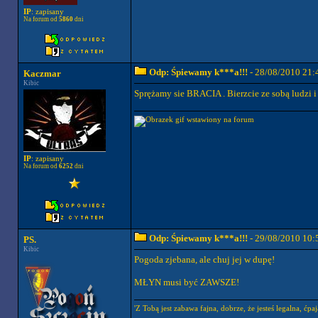
IP
: zapisany
Na forum od
5860
dni
Odp: Śpiewamy k***a!!!
- 28/08/2010 21:
Kaczmar
Kibic
Sprężamy sie BRACIA . Bierzcie ze sobą ludzi i
IP
: zapisany
Na forum od
6252
dni
Odp: Śpiewamy k***a!!!
- 29/08/2010 10:
PS.
Kibic
Pogoda zjebana, ale chuj jej w dupę!
MŁYN musi być ZAWSZE!
'Z Tobą jest zabawa fajna, dobrze, że jesteś legalna, ćpaj