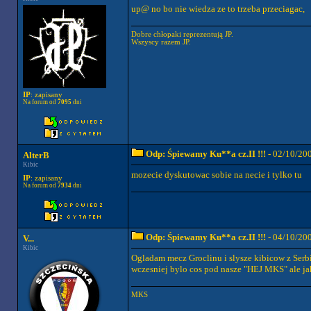
up@ no bo nie wiedza ze to trzeba przeciagac,
Dobre chłopaki reprezentują JP.
Wszyscy razem JP.
IP
: zapisany
Na forum od
7095
dni
Odp: Śpiewamy Ku**a cz.II !!!
- 02/10/20
AlterB
Kibic
mozecie dyskutowac sobie na necie i tylko tu
IP
: zapisany
Na forum od
7934
dni
Odp: Śpiewamy Ku**a cz.II !!!
- 04/10/20
V...
Kibic
Ogladam mecz Groclinu i slysze kibicow z Serb
wczesniej bylo cos pod nasze "HEJ MKS" ale j
MKS