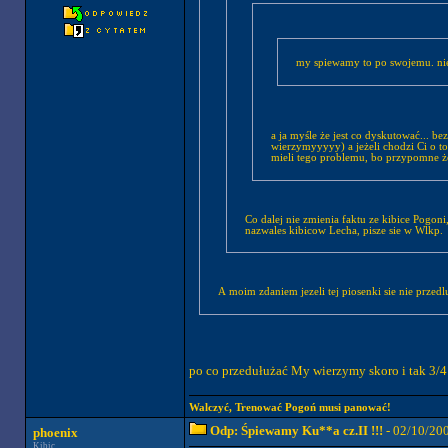
my spiewamy to po swojemu. nie
a ja myśle że jest co dyskutować... 
wierzymyyyyy) a jeżeli chodzi Ci o to
mieli tego problemu, bo przypomne że 
Co dalej nie zmienia faktu ze kibice Pogoni, nie musza spiewac to tak samo, jak kibice Legii,Lecha badz Lechii. A tak wogole tak 
nazwales kibicow Lecha, pisze sie w Wlkp.
A moim zdaniem jezeli tej piosenki sie nie przedlu
po co przedułużać My wierzymy skoro i tak 3/4 
Walczyć, Trenować Pogoń musi panować!
Odp: Śpiewamy Ku**a cz.II !!!
- 02/10/20
phoenix
Kibic