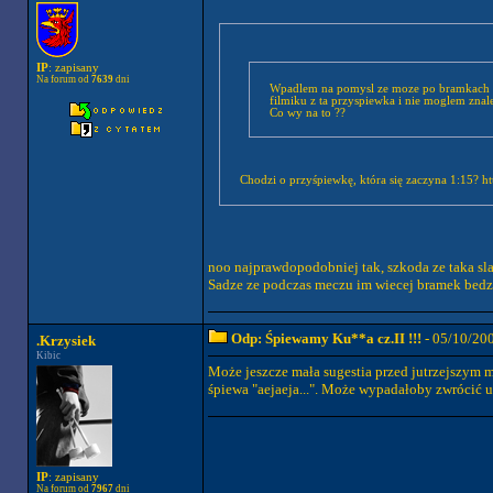
IP
: zapisany
Na forum od
7639
dni
Wpadlem na pomysl ze moze po bramkach bysm
filmiku z ta przyspiewka i nie moglem znal
Co wy na to ??
Chodzi o przyśpiewkę, która się zaczyna 1:15?
noo najprawdopodobniej tak, szkoda ze taka slab
Sadze ze podczas meczu im wiecej bramek bedzie
Odp: Śpiewamy Ku**a cz.II !!!
- 05/10/20
.Krzysiek
Kibic
Może jeszcze mała sugestia przed jutrzejszym
śpiewa "aejaeja...". Może wypadałoby zwrócić 
IP
: zapisany
Na forum od
7967
dni