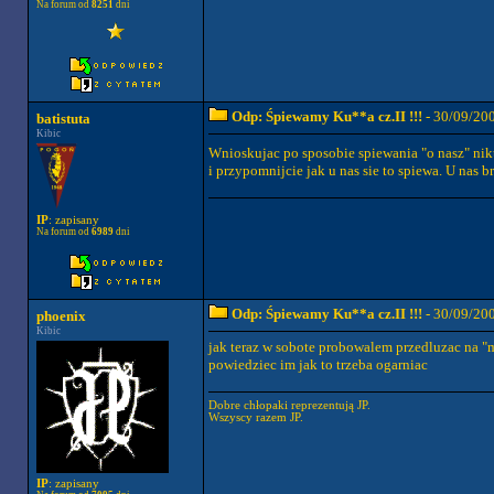
Na forum od
8251
dni
Odp: Śpiewamy Ku**a cz.II !!!
- 30/09/20
batistuta
Kibic
Wnioskujac po sposobie spiewania "o nasz" nikt 
i przypomnijcie jak u nas sie to spiewa. U nas b
IP
: zapisany
Na forum od
6989
dni
Odp: Śpiewamy Ku**a cz.II !!!
- 30/09/20
phoenix
Kibic
jak teraz w sobote probowalem przedluzac na "m
powiedziec im jak to trzeba ogarniac
Dobre chłopaki reprezentują JP.
Wszyscy razem JP.
IP
: zapisany