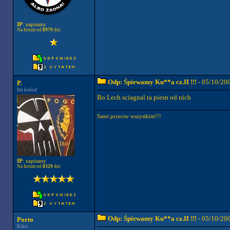
IP
: zapisany
Na forum od
8979
dni
Odp: Śpiewamy Ku**a cz.II !!!
- 05/10/20
P.
Do końca!
Bo Lech sciagnal ta piesn od nich
Sami przeciw wszystkim!!!
IP
: zapisany
Na forum od
8329
dni
Odp: Śpiewamy Ku**a cz.II !!!
- 05/10/20
Porto
Kibic