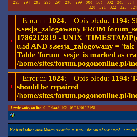
293
294
295
296
297
298
299
300
301
302
303
304
-
-
-
-
-
-
-
-
-
-
-
-
320
321
322
323
324
-
-
-
-
-
Error nr
1024
; Opis błędu:
1194: 
s.sesja_zalogowany FROM forum_se
1786212819 - UNIX_TIMESTAMP(ses
!
u.id AND s.sesja_zalogowany = 'ta
Table 'forum_sesje' is marked as cr
/home/sites/forum.pogononline.pl/in
Error nr
1024
; Opis błędu:
1194: T
should be repaired
!
/home/sites/forum.pogononline.pl/in
Użytkownicy on-line:
0 -
Rekord:
102 - 06/04/2010 21:51
Nie jesteś zalogowany.
Możesz czytać forum, jednak aby napisać wiadomość lub zmienić 