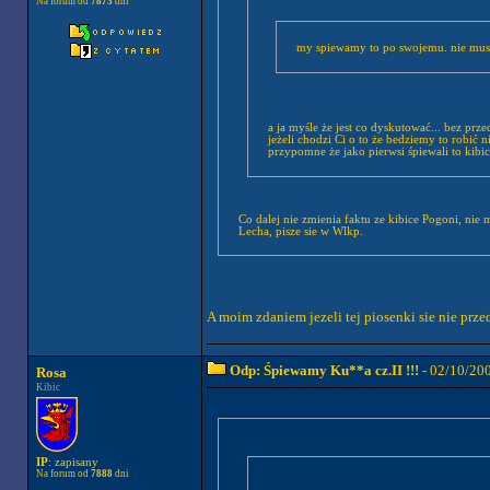
Na forum od
7873
dni
my spiewamy to po swojemu. nie musi
a ja myśle że jest co dyskutować... bez p
jeżeli chodzi Ci o to że bedziemy to robić 
przypomne że jako pierwsi śpiewali to kibi
Co dalej nie zmienia faktu ze kibice Pogoni, nie musza spiewac to tak samo, jak kibice Legii,Lecha badz Lechii. A tak wogole tak jak nazwales kibicow
Lecha, pisze sie w Wlkp.
A moim zdaniem jezeli tej piosenki sie nie przed
Odp: Śpiewamy Ku**a cz.II !!!
- 02/10/20
Rosa
Kibic
IP
: zapisany
Na forum od
7888
dni