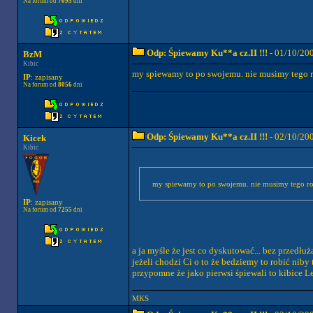
Na forum od
7095
dni
Odp: Śpiewamy Ku**a cz.II !!!
- 01/10/20
BzM
Kibic
my spiewamy to po swojemu. nie musimy tego r
IP
: zapisany
Na forum od
8056
dni
Odp: Śpiewamy Ku**a cz.II !!!
- 02/10/20
Kicek
Kibic
my spiewamy to po swojemu. nie musimy tego rob
IP
: zapisany
Na forum od
7255
dni
a ja myśle że jest co dyskutować... bez przed
jeżeli chodzi Ci o to że bedziemy to robić niby
przypomne że jako pierwsi śpiewali to kibice Le
MKS