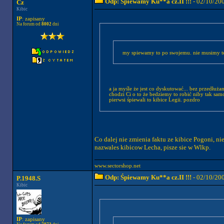
Odp: Śpiewamy Ku**a cz.II !!!
- 02/10/20
Cz
Kibic
IP
: zapisany
Na forum od
8002
dni
my spiewamy to po swojemu. nie musimy te
a ja myśle że jest co dyskutować... bez przedłu
chodzi Ci o to że bedziemy to robić niby tak sam
pierwsi śpiewali to kibice Legii. pozdro
Co dalej nie zmienia faktu ze kibice Pogoni, ni
nazwales kibicow Lecha, pisze sie w Wlkp.
www.sectorshop.net
Odp: Śpiewamy Ku**a cz.II !!!
- 02/10/20
P.1948.S
Kibic
IP
: zapisany