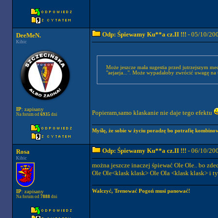
Odp: Śpiewamy Ku**a cz.II !!!
- 05/10/20
DeeMeN.
Kibic
Może jeszcze mała sugestia przed jutrzejszym m
"aejaeja...". Może wypadałoby zwrócić uwagę na
IP
: zapisany
Popieram,samo klaskanie nie daje tego efektu
Na forum od
6935
dni
Myślę, że sobie w życiu poradzę bo potrafię kombinow
Odp: Śpiewamy Ku**a cz.II !!!
- 06/10/20
Rosa
Kibic
można jeszcze inaczej śpiewać Ole Ole.. bo zd
Ole Ole<klask klask> Ole Ola <klask klask> i 
Walczyć, Trenować Pogoń musi panować!
IP
: zapisany
Na forum od
7888
dni