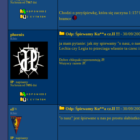
Na forum od
7967
dni
Chodzi o przyśpiewkę, która się zaczyna 1:15
bramce
Odp: Śpiewamy Ku**a cz.II !!!
- 30/09/20
phoenix
Kibic
ja mam pytanie: jak my spiewamy "o nasz, o nasz
Lechia czy Legia to przeciaga wlasnie ta czesc
Dobre chłopaki reprezentują JP.
Wszyscy razem JP.
IP
: zapisany
Na forum od
7095
dni
Odp: Śpiewamy Ku**a cz.II !!!
- 30/09/20
eF^
Kibic
"o nasz" jest śpiewane u nas po prostu słabiutk
IP
: zapisany