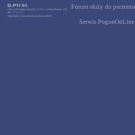
Forum służy do prezentac
czas wykonania skryptu: 0.14 s. | wersja forum: 2.0-
dev
[historia]
regulamin
|
ostrzeżenia użytkowników
Serwis PogonOnLine.