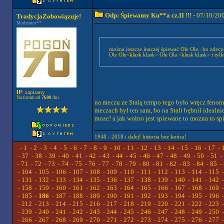
Odp: Śpiewamy Ku**a cz.II !!!
- 07/10/20
TradycjaZobowiązuje!
Moderator**
można jeszcze inaczej śpiewać Ole Ole.. bo zde
Ole Ole<klask klask> Ole Ola <klask klask> i ty
IP
: zapisany
Na forum od
7600
dni
na meczu ze Stalą tempo tego było wręcz fenome
meczach był ten sam, bo na Stali bębnił idealn
moze! a jak wolno jest spiewane to mozna to sp
1948 - 2018 i dalej! historia bez końca!
1
2
3
4
5
6
7
8
9
10
11
12
13
14
15
16
17
-
-
-
-
-
-
-
-
-
-
-
-
-
-
-
-
-
-
37
38
39
40
41
42
43
44
45
46
47
48
49
50
51
-
-
-
-
-
-
-
-
-
-
-
-
-
-
-
-
71
72
73
74
75
76
77
78
79
80
81
82
83
84
85
-
-
-
-
-
-
-
-
-
-
-
-
-
-
-
-
104
105
106
107
108
109
110
111
112
113
114
115
-
-
-
-
-
-
-
-
-
-
-
-
131
132
133
134
135
136
137
138
139
140
141
142
-
-
-
-
-
-
-
-
-
-
-
-
158
159
160
161
162
163
164
165
166
167
168
169
-
-
-
-
-
-
-
-
-
-
-
-
185
186
187
188
189
190
191
192
193
194
195
196
-
-
-
-
-
-
-
-
-
-
-
-
212
213
214
215
216
217
218
219
220
221
222
223
-
-
-
-
-
-
-
-
-
-
-
-
239
240
241
242
243
244
245
246
247
248
249
250
-
-
-
-
-
-
-
-
-
-
-
-
266
267
268
269
270
271
272
273
274
275
276
277
-
-
-
-
-
-
-
-
-
-
-
-