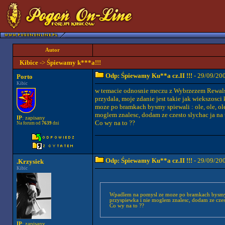
Autor
Kibice
->
Śpiewamy k***a!!!
Odp: Śpiewamy Ku**a cz.II !!!
- 29/09/20
Porto
Kibic
w temacie odnosnie meczu z Wybrzezem Rewalskim
przydala, moje zdanie jest takie jak wiekszosc
moze po bramkach bysmy spiewali : ole, ole, ole,
moglem znalesc, dodam ze czesto slychac ja na
IP
: zapisany
Co wy na to ??
Na forum od
7639
dni
Odp: Śpiewamy Ku**a cz.II !!!
- 29/09/20
.Krzysiek
Kibic
Wpadlem na pomysl ze moze po bramkach bysmy spiew
przyspiewka i nie moglem znalesc, dodam ze czes
Co wy na to ??
IP
: zapisany