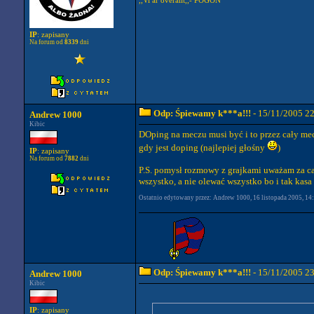
,,Vi är överallt,,- POGON
IP
: zapisany
Na forum od
8339
dni
Odp: Śpiewamy k***a!!!
- 15/11/2005 2
Andrew 1000
Kibic
DOping na meczu musi być i to przez cały mecz
gdy jest doping (najlepiej głośny
)
IP
: zapisany
Na forum od
7882
dni
P.S. pomysł rozmowy z grajkami uważam za ca
wszystko, a nie olewać wszystko bo i tak kasa
Ostatnio edytowany przez: Andrew 1000, 16 listopada 2005, 14:4
Odp: Śpiewamy k***a!!!
- 15/11/2005 2
Andrew 1000
Kibic
IP
: zapisany