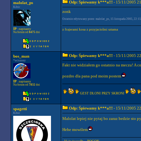
Odp: Śpiewamy k***a!!!
- 15/11/2005 2
malolat_ps
Kibic
zonk
Ostatnio edytowany przez: malolat_ps, 15 listopada 2005, 22:15 
IP
: zapisany
z frajerami kosa z przyjaciolmi sztama
Na forum od
8475
dni
Odp: Śpiewamy k***a!!!
- 15/11/2005 2
bos_man
*uciszony
Fakt nie widziałem go ostatnio na meczu! A c
pozdro dla pana pod moim postem
IP
: zapisany
Na forum od
7832
dni
GEST DŁONI PRZY SKRONI
Odp: Śpiewamy k***a!!!
- 15/11/2005 2
spagetti
Kibic
Malolat lepiej nie pytaj bo zaraz bedzie sto p
Hehe mowilem