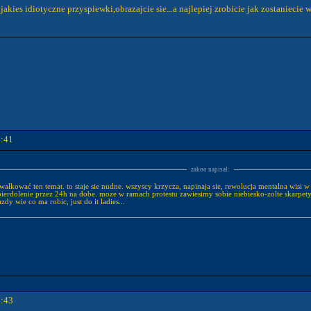
jakies idiotyczne przyspiewki,obrazajcie sie...a najlepiej zrobicie jak zostaniec
0:41
zakoo napisał:
łkować ten temat. to staje sie nudne. wszyscy krzycza, napinaja sie, rewolucja mentalna wisi w powi
nie pierdolenie przez 24h na dobe. moze w ramach protestu zawiesimy sobie niebiesko-zolte skarpet
zdy wie co ma robic, just do it ladies...
0:43