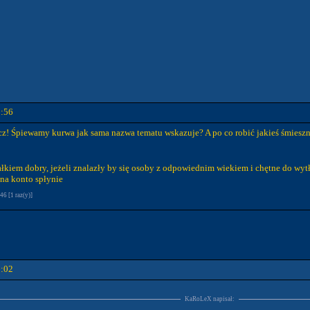
2:56
! Śpiewamy kurwa jak sama nazwa tematu wskazuje? A po co robić jakieś śmieszne p
łkiem dobry, jeżeli znalazły by się osoby z odpowiednim wiekiem i chętne do wyt
 na konto spłynie
6 [1 raz(y)]
3:02
KaRoLeX napisał: