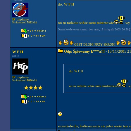
*uciszony
do: W F H
IP
: zapisany
no to radzcie sobie sami mistrzowie
wy 
Na forum od
7832
dni
Ostatnio edytowany przez: bos_man, 15 listopada 2005, 20:50 [1
GEST DŁONI PRZY SKRONI
Odp: Śpiewamy k***a!!!
- 15/11/2005 2
W F H
Kibic
do: W F H
IP
: zapisany
Na forum od
8886
dni
no to radzcie sobie sami mistrzowie
wy
szczecin-berlin, berlin-szczecin nie jeden wariat tam na