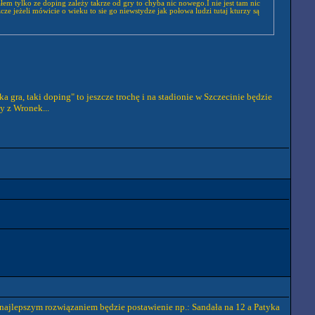
em tylko ze doping zależy takrze od gry to chyba nic nowego.I nie jest tam nic
e jeżeli mówicie o wieku to sie go niewstydze jak połowa ludzi tutaj kturzy są
a gra, taki doping" to jeszcze trochę i na stadionie w Szczecinie będzie
y z Wronek...
że najlepszym rozwiązaniem będzie postawienie np.: Sandała na 12 a Patyka