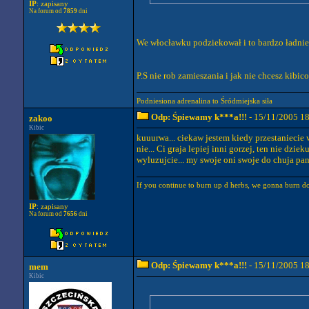
IP
: zapisany
Na forum od
7859
dni
We włocławku podziekował i to bardzo ładnie
P.S nie rob zamieszania i jak nie chcesz kibic
Podniesiona adrenalina to Śródmiejska siła
Odp: Śpiewamy k***a!!!
- 15/11/2005 1
zakoo
Kibic
kuuurwa... ciekaw jestem kiedy przestaniecie w
nie... Ci graja lepiej inni gorzej, ten nie dzi
wyluzujcie... my swoje oni swoje do chuja pana.
If you continue to burn up d herbs, we gonna burn do
IP
: zapisany
Na forum od
7656
dni
Odp: Śpiewamy k***a!!!
- 15/11/2005 1
mem
Kibic