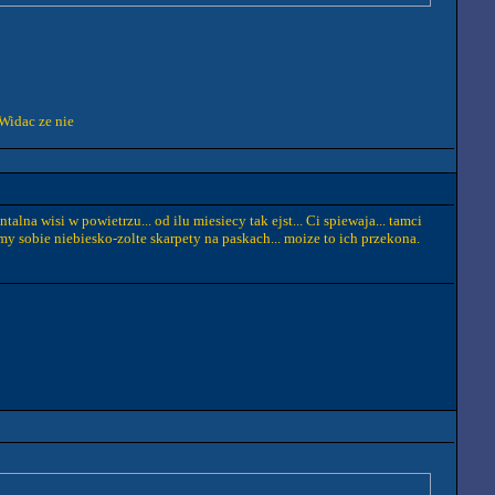
 Widac ze nie
lna wisi w powietrzu... od ilu miesiecy tak ejst... Ci spiewaja... tamci
simy sobie niebiesko-zolte skarpety na paskach... moize to ich przekona.