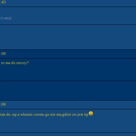
1:43
[1 raz(y)]
2:09
o to ma do rzeczy?
2:09
ytan do..np.a wlasnie czemu go nie ma,gdzie on jest itp