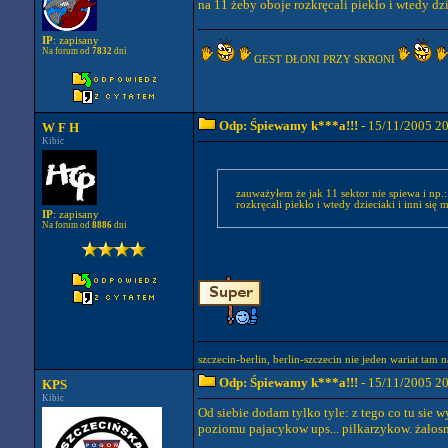
na 11 żeby oboje rozkręcali piekło i wtedy dzi
IP
: zapisany
Na forum od
7832
dni
GEST DŁONI PRZY SKRONI
Odp: Śpiewamy k***a!!!
- 15/11/2005 2
W F H
Kibic
zauważyłem że jak 11 sektor nie spiewa i np.
rozkręcali piekło i wtedy dzieciaki i inni się 
IP
: zapisany
Na forum od
8886
dni
szczecin-berlin, berlin-szczecin nie jeden wariat tam na
Odp: Śpiewamy k***a!!!
- 15/11/2005 2
KPS
Kibic
Od siebie dodam tylko tyle: z tego co tu sie
poziomu pajacykow ups... pilkarzykow. żałosn