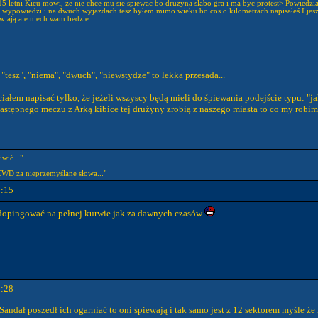
5 letni Kicu mowi, ze nie chce mu sie spiewac bo druzyna slabo gra i ma byc protest> Powiedział
 wypowiedzi i na dwuch wyjazdach tesz byłem mimo wieku bo cos o kilometrach napisałeś.I jeszcz
wiają.ale niech wam bedzie
"tesz", "niema", "dwuch", "niewstydze" to lekka przesada...
iałem napisać tylko, że jeżeli wszyscy będą mieli do śpiewania podejście typu: "jak
następnego meczu z Arką kibice tej drużyny zrobią z naszego miasta to co my robim
wić..."
HCWD za nieprzemyślane słowa..."
8:15
i dopingować na pełnej kurwie jak za dawnych czasów
0:28
 Sandał poszedł ich ogarniać to oni śpiewają i tak samo jest z 12 sektorem myśle 