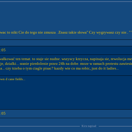
owac to nikt Cie do tego nie zmusza . Znasz takie słowa" Czy wygrywasz czy nie.. "
8:05
ałkować ten temat. to staje sie nudne. wszyscy krzycza, napinaja sie, rewolucja menta
ekuje, dzialki... sranie pierdolenie przez 24h na dobe. moze w ramach protestu zawie
.. czy trzeba o tym ciagle pisac? kazdy wie co ma robic, just do it ladies...
wn d cane fields...
8:05
Kicu napisał: