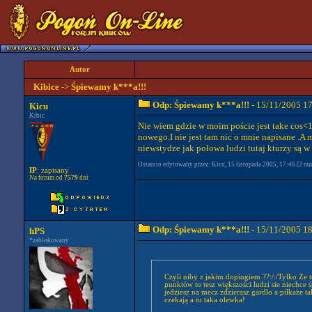
Autor
Kibice
->
Śpiewamy k***a!!!
Odp: Śpiewamy k***a!!!
- 15/11/2005 1
Kicu
Kibic
Nie wiem gdzie w moim poście jest take cos<15
nowego.I nie jest tam nic o mnie napisane .A
niewstydze jak połowa ludzi tutaj kturzy są w
Ostatnio edytowany przez: Kicu, 15 listopada 2005, 17:46 [2 raz
IP
: zapisany
Na forum od
7579
dni
Odp: Śpiewamy k***a!!!
- 15/11/2005 1
hPS
*zablokowany
Czyli niby z jakim dopingiem ??:/:/Tylko Ze t
punktów to tesz większości ludzi sie niechce
jedziesz na mecz zdzierasz gardło a piłkaże
czekają a tu taka olewka!