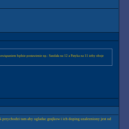
 rozwiązaniem będzie postawienie np.: Sandała na 12 a Patyka na 11 żeby oboje
0% przychodzi tam aby ogladac grajkow i ich doping uzalezniony jest od