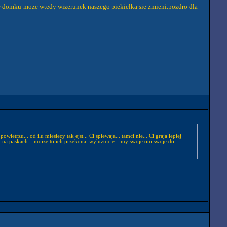
ie w domku-moze wtedy wizerunek naszego piekielka sie zmieni.pozdro dla
etrzu... od ilu miesiecy tak ejst... Ci spiewaja... tamci nie... Ci graja lepiej
y na paskach... moize to ich przekona. wyluzujcie... my swoje oni swoje do