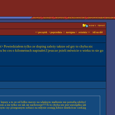
<< początek
< poprzednia
l
następna >
ostatnia >>
idź na dół
st> Powiedziałem tylko ze doping zależy takrze od gry to chyba nic
bo cos o kilometrach napisałeś.I jeszcze jeżeli mówicie o wieku to sie go
 lepszy a to ze od kilku meczy na właśnym stadionie nie potrafią zdobyć
om a nie tylko on tak sie zachowuje!!!!A to chyba nie jest wpożądku jak
anym czy przegranym zobacz na młynie zostają kibice dziekowac czekają