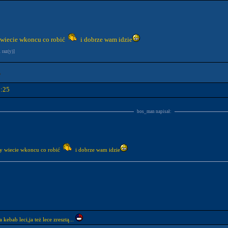
wiecie wkoncu co robić
i dobrze wam idzie
 raz(y)]
1:25
bos_man napisał:
 wiecie wkoncu co robić
i dobrze wam idzie
 kebab leci,ja też lece zresztą...