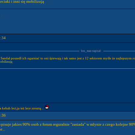
eciaki i inni się mobilizują
0:34
bos_man napisał:
: Sandał poszedł ich ogarniać to oni śpiewają i tak samo jest z 12 sektorem myśle że najlepszym
mobilizują
 kebab leci,ja też lece zresztą...
0:36
 wypisuje jakies 90% osob z forum reguralnie "zasiada" w mlynie z czego kolejne 9
e...