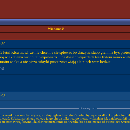
Wiadomość
7:39
 letni Kicu mowi, ze nie chce mu sie spiewac bo druzyna slabo gra i ma byc prote
 mój wiek niema nic do tej wypowiedzi i na dwuch wyjazdach tesz byłem mimo wieku 
 moim wieku a nie pisza rubryki puste zostawiają.ale niech wam bedzie
(y)]
8:03
Kicu napisał:
o wszystko sie ze sobą wiąze gra z dopingiem i na odwrót.Jeżeli by wygrywali to i doping by był
 śpiewać. Zobacz na takiego ediego ja go chyba tylko raz po meczu widziałem jak dziekował kibic
 tak sie zachowują.Powinni dziekować niezależnie od wyniku bo np.po meczu obojetnie czy wygr