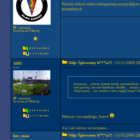
Pewnie robcie sobie transparenty,wymyslajcie 
normalnych
IP
: zapisany
Na forum od
7746
dni
Odp: Śpiewamy k***a!!!
- 15/11/2005 2
AMS
Kibic
kuuurwa... ciekaw jestem kiedy przestaniecie wa
inni gorzej, ten nie dziekuje, dzialki... sra
chuja pana... czy trzeba o tym ciagle pisac? ka
IP
: zapisany
Na forum od
7876
dni
Wrescie cos madrego, bravo
A ja i tak wierzyc nie przestane...
Odp: Śpiewamy k***a!!!
- 15/11/2005 2
bos_man