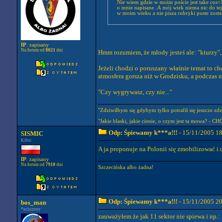
Nie wiem gdzie w moim poście jest take cos<1
o mnie napisane .A mój wiek niema nic do tej
w moim wieku a nie pisza rubryki puste zosta
IP
: zapisany
Na forum od
8021
dni
Hmm rozumiem, że młody jesteś ale: "kturzy", 
Jeżeli chodzi o poruszany właśnie temat to chc
atmosfera gorsza niż w Grodzisku, a podczas 
"Czy wygrywasz, czy nie..."
"Zdziwiłbym się gdybym tylko potrafił się jeszcze zdzi
"Jakie blaski, jakie cienie, o czym jest ta mowa? - C
Odp: Śpiewamy k***a!!!
- 15/11/2005 1
SISMIC
Kibic
A ja proponuje na Polonii się zmobilizować 
IP
: zapisany
Na forum od
7910
dni
Szczecińska albo żadna!
Odp: Śpiewamy k***a!!!
- 15/11/2005 2
bos_man
*uciszony
zauważyłem że jak 11 sektor nie spiewa i np.: