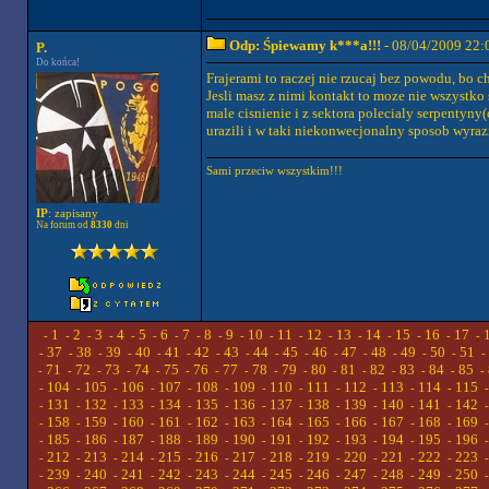
Odp: Śpiewamy k***a!!!
- 08/04/2009 22:
P.
Do końca!
Frajerami to raczej nie rzucaj bez powodu, bo c
Jesli masz z nimi kontakt to moze nie wszystko 
male cisnienie i z sektora polecialy serpenty
urazili i w taki niekonwecjonalny sposob wyraz
Sami przeciw wszystkim!!!
IP
: zapisany
Na forum od
8330
dni
1
2
3
4
5
6
7
8
9
10
11
12
13
14
15
16
17
-
-
-
-
-
-
-
-
-
-
-
-
-
-
-
-
-
-
37
38
39
40
41
42
43
44
45
46
47
48
49
50
51
-
-
-
-
-
-
-
-
-
-
-
-
-
-
-
-
71
72
73
74
75
76
77
78
79
80
81
82
83
84
85
-
-
-
-
-
-
-
-
-
-
-
-
-
-
-
-
104
105
106
107
108
109
110
111
112
113
114
115
-
-
-
-
-
-
-
-
-
-
-
-
131
132
133
134
135
136
137
138
139
140
141
142
-
-
-
-
-
-
-
-
-
-
-
-
158
159
160
161
162
163
164
165
166
167
168
169
-
-
-
-
-
-
-
-
-
-
-
-
185
186
187
188
189
190
191
192
193
194
195
196
-
-
-
-
-
-
-
-
-
-
-
-
212
213
214
215
216
217
218
219
220
221
222
223
-
-
-
-
-
-
-
-
-
-
-
-
239
240
241
242
243
244
245
246
247
248
249
250
-
-
-
-
-
-
-
-
-
-
-
-