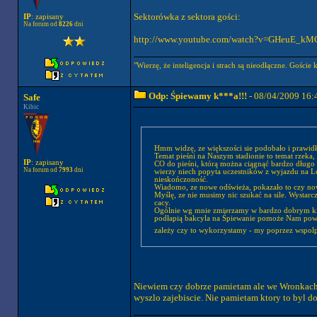
Sektorówka z sektora gości:
IP
: zapisany
Na forum od
8226
dni
http://www.youtube.com/watch?v=GHeuE_
"Wierzę, że inteligencja i strach są nieodłączne. Goście 
Odp: Śpiewamy k***a!!!
- 08/04/2009 16:
Safe
Kibic
Hmm widzę, ze większości sie podobało i prawi
Temat pieśni na Naszym stadionie to temat rzeka, 
IP
: zapisany
CO do pieśni, którą można ciągnąć bardzo dług
Na forum od
7993
dni
wierzy niech popyta uczestników z wyjazdu na L
nieskończoność.
Wiadomo, ze nowe odświeża, pokazało to czy nowy
Myślę, ze nie musimy nic szukać na sile. Wystarc
cacy.
Ogólnie wg mnie zmierzamy w bardzo dobrym kier
podłapią bakcyla na Śpiewanie pomoże Nam powr
zależy czy to wykorzystamy - my poprzez wspol
Niewiem czy dobrze pamietam ale we Wronkach 
wyszlo zajebiscie. Nie pamietam ktory to byl d