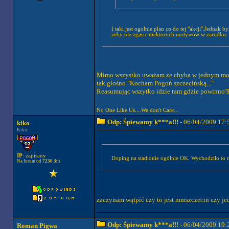
I taki jest ogolnie plan co do tej "akcji".Jednak 
zeby nie zgasic niektorych motywow w zarodku.
Mimo wszystko uważam ze chyba w jednym momen
tak głośno "Kocham Pogoń szczecińską..."
Reasumując wszytko idzie tam gdzie powinno!
No One Like Us....We don't Care...
Odp: Śpiewamy k***a!!!
- 06/04/2009 17:
kiko
Kibic
IP
: zapisany
Doping na stadionie ogólnie OK. Wychodziło to m
Na forum od
7236
dni
zaczynam wątpić czy to jest mmszczecin czy je
Odp: Śpiewamy k***a!!!
- 06/04/2009 19:
Roman Pigwa