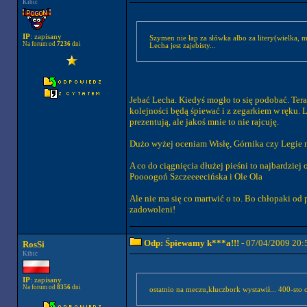
Kibic
IP
: zapisany
Szymen nie łap za słówka albo za litery(wielka, 
Na forum od
7236
dni
Lecha jest zajebisty...
Jebać Lecha. Kiedyś mogło to się podobać. Tera
kolejności będą śpiewać i z zegarkiem w ręku. 
prezentują, ale jakoś mnie to nie rajcuję.
Dużo wyżej oceniam Wisłę, Górnika czy Legie 
A co do ciągnięcia dłużej pieśni to najbardziej 
Poooogoń Szczeeeecińska i Ole Ola
Ale nie ma się co martwić o to. Bo chłopaki od
zadowoleni!
Odp: Śpiewamy k***a!!!
- 07/04/2009 20:
RosSi
Kibic
IP
: zapisany
Na forum od
8356
dni
ostatnio na meczu,kluczbork wystawił... 400-sto