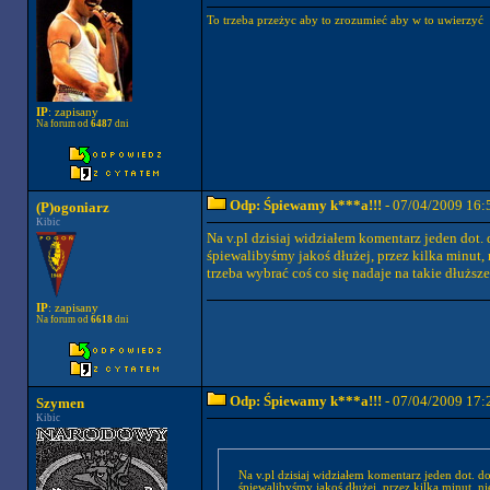
To trzeba przeżyc aby to zrozumieć aby w to uwierzyć
IP
: zapisany
Na forum od
6487
dni
Odp: Śpiewamy k***a!!!
- 07/04/2009 16:
(P)ogoniarz
Kibic
Na v.pl dzisiaj widziałem komentarz jeden dot.
śpiewalibyśmy jakoś dłużej, przez kilka minut, n
trzeba wybrać coś co się nadaje na takie dłuższe
IP
: zapisany
Na forum od
6618
dni
Odp: Śpiewamy k***a!!!
- 07/04/2009 17:
Szymen
Kibic
Na v.pl dzisiaj widziałem komentarz jeden dot. 
śpiewalibyśmy jakoś dłużej, przez kilka minut, ni