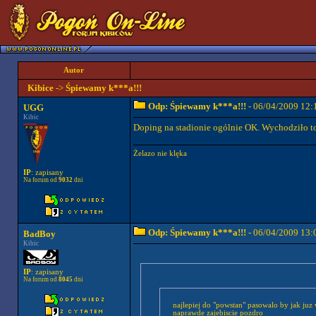
Autor
Kibice
->
Śpiewamy k***a!!!
Odp: Śpiewamy k***a!!!
- 06/04/2009 12:
UGG
Kibic
Doping na stadionie ogólnie OK. Wychodziło to
Żelazo nie klęka
IP
: zapisany
Na forum od
9032
dni
Odp: Śpiewamy k***a!!!
- 06/04/2009 13:
BadBoy
Kibic
IP
: zapisany
Na forum od
8045
dni
najlepiej do "powstan" pasowalo by jak juz
naprawde zajebiscie pozdro