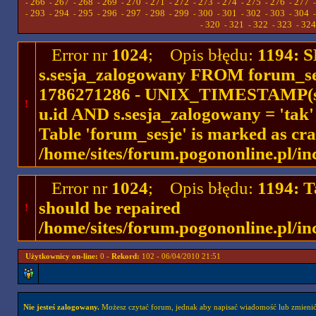
266
267
268
269
270
271
272
273
274
275
276
277
-
-
-
-
-
-
-
-
-
-
-
-
293
294
295
296
297
298
299
300
301
302
303
304
-
-
-
-
-
-
-
-
-
-
-
-
320
321
322
323
324
-
-
-
-
-
Error nr
1024
; Opis błędu:
1194: 
s.sesja_zalogowany FROM forum_se
1786271286 - UNIX_TIMESTAMP(ses
!
u.id AND s.sesja_zalogowany = 'ta
Table 'forum_sesje' is marked as cr
/home/sites/forum.pogononline.pl/in
Error nr
1024
; Opis błędu:
1194: T
should be repaired
!
/home/sites/forum.pogononline.pl/in
Użytkownicy on-line:
0 -
Rekord:
102 - 06/04/2010 21:51
Nie jesteś zalogowany.
Możesz czytać forum, jednak aby napisać wiadomość lub zmienić 