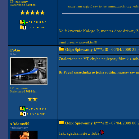
IP
: zapisany
Na forum od
8330
dni
zaczynam wątpić czy to jest mmszczecin czy jed
No faktycznie Kolego P., montaz dosc dziwny.
Sami przeciw wszystkim!!!
Odp: Śpiewamy k***a!!!
- 06/04/2009 22:
PoGo
Kibic
Znalezione na YT, chyba najlepszy filmik z so
Bo Pogoń szczecińska to jedna rodzina, starszy czy mł
IP
: zapisany
Na forum od
7614
dni
Odp: Śpiewamy k***a!!!
- 07/04/2009 00:
xAdamx90
*zablokowany
Tak, zgadzam sie z Toba