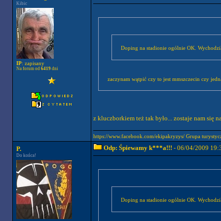
Kibic
Doping na stadionie ogólnie OK. Wychodził
IP
: zapisany
Na forum od
6419
dni
zaczynam wątpić czy to jest mmszczecin czy jed
z kluczborkiem też tak było... zostaje nam się n
https://www.facebook.com/ekipakryzys/ Grupa tury
Odp: Śpiewamy k***a!!!
- 06/04/2009 19:
P.
Do końca!
Doping na stadionie ogólnie OK. Wychodził