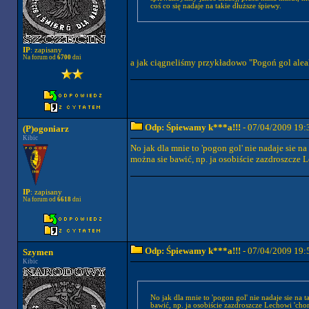
coś co się nadaje na takie dłuższe śpiewy.
IP
: zapisany
Na forum od
6700
dni
a jak ciągneliśmy przykładowo "Pogoń gol alea
Odp: Śpiewamy k***a!!!
- 07/04/2009 19:
(P)ogoniarz
Kibic
No jak dla mnie to 'pogon gol' nie nadaje sie na
można sie bawić, np. ja osobiście zazdroszcze L
IP
: zapisany
Na forum od
6618
dni
Odp: Śpiewamy k***a!!!
- 07/04/2009 19:
Szymen
Kibic
No jak dla mnie to 'pogon gol' nie nadaje sie na t
bawić, np. ja osobiście zazdroszcze Lechowi 'chor