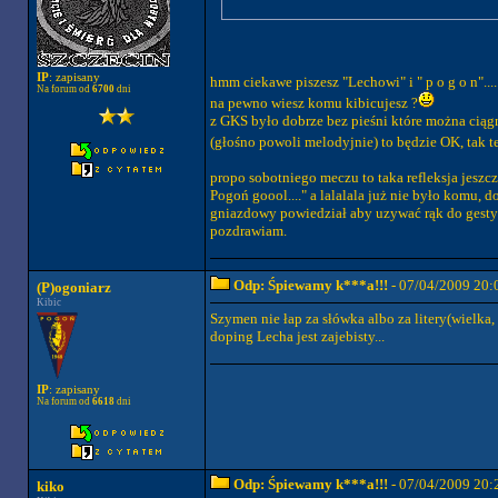
IP
: zapisany
hmm ciekawe piszesz "Lechowi" i " p o g o n"....
Na forum od
6700
dni
na pewno wiesz komu kibicujesz ?
z GKS było dobrze bez pieśni które można ciągną
(głośno powoli melodyjnie) to będzie OK, tak t
propo sobotniego meczu to taka refleksja jeszcz
Pogoń goool...." a lalalala już nie było komu, 
gniazdowy powiedział aby uzywać rąk do gestyk
pozdrawiam.
Odp: Śpiewamy k***a!!!
- 07/04/2009 20:
(P)ogoniarz
Kibic
Szymen nie łap za słówka albo za litery(wielka,
doping Lecha jest zajebisty...
IP
: zapisany
Na forum od
6618
dni
Odp: Śpiewamy k***a!!!
- 07/04/2009 20:
kiko