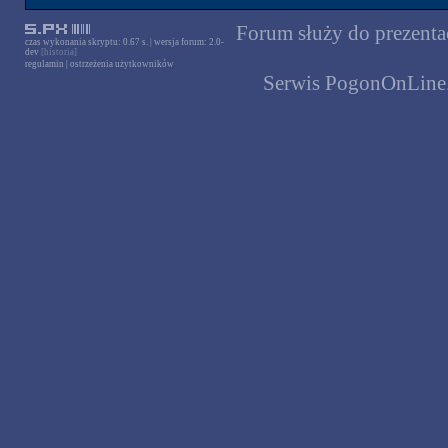
Forum służy do prezentac
czas wykonania skryptu: 0.67 s. | wersja forum: 2.0-
dev
[historia]
regulamin
|
ostrzeżenia użytkowników
Serwis PogonOnLine.