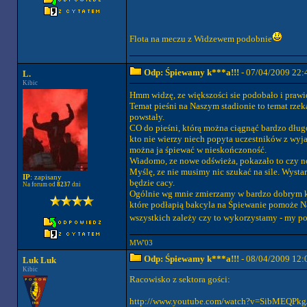
Flota na meczu z Widzewem podobnie
Odp: Śpiewamy k***a!!!
- 07/04/2009 22:
L.
Kibic
Hmm widzę, ze większości sie podobało i praw
Temat pieśni na Naszym stadionie to temat rzeka,
powstały.
CO do pieśni, którą można ciągnąć bardzo dłu
kto nie wierzy niech popyta uczestników z wyj
można ja śpiewać w nieskończoność.
Wiadomo, ze nowe odświeża, pokazało to czy now
Myślę, ze nie musimy nic szukać na sile. Wysta
IP
: zapisany
będzie cacy.
Na forum od
8237
dni
Ogólnie wg mnie zmierzamy w bardzo dobrym ki
które podłapią bakcyla na Śpiewanie pomoże N
wszystkich zależy czy to wykorzystamy - my p
MW'03
Odp: Śpiewamy k***a!!!
- 08/04/2009 12:
Luk Luk
Kibic
Racowisko z sektora gości:
http://www.youtube.com/watch?v=SibMEQPkg