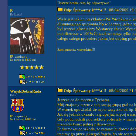
"Jeszcze bedzie czas, by odpoczywac"
Odp: Śpiewamy k***a!!!
- 08/04/2009 19:
P.
Do końca!
Wiele jest takich przykladow.We Wronkach o kt
dluuuuugiego spiewania.Np w Łecznej, gdzie spi
byl jeszcze glosniejszy.Wystarczy chciec.Wy
mobilizowac w 100%.Gniazdowi moga tylko naki
calego calego procederu jakim jest doping pow
Sami przeciw wszystkim!!!
IP
: zapisany
Na forum od
8330
dni
Odp: Śpiewamy k***a!!!
- 08/04/2009 21:
WujekDobraRada
Kibic
Jeszcze co do meczu z Tychami.
Mój znajomy razem z całą swoją grupą grał na
W wtorek opowiadał, że super wszystko ok itp. P
Jak się jednak okazało ta grupa już więcej u nas
IP
: zapisany
Gdy podchodzili pod sektory poleciały w nich ja
Na forum od
6408
dni
przecieła twarz jednej z dziewczyn.
Podsumowując szkoda, że zamiast budowac dob
tracimy go przez jakiegoś frajera, bo nie wiem 