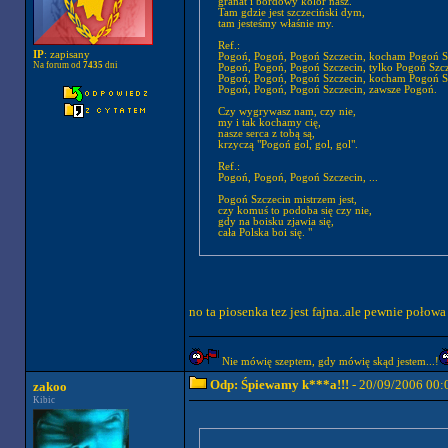
granat i bordowy kolor nasz.
Tam gdzie jest szczeciński dym,
tam jesteśmy właśnie my.
Ref.:
IP
: zapisany
Pogoń, Pogoń, Pogoń Szczecin, kocham Pogoń S
Na forum od
7435
dni
Pogoń, Pogoń, Pogoń Szczecin, tylko Pogoń Szc
Pogoń, Pogoń, Pogoń Szczecin, kocham Pogoń S
Pogoń, Pogoń, Pogoń Szczecin, zawsze Pogoń.
Czy wygrywasz nam, czy nie,
my i tak kochamy cię,
nasze serca z tobą są,
krzyczą "Pogoń gol, gol, gol".
Ref.:
Pogoń, Pogoń, Pogoń Szczecin, ...
Pogoń Szczecin mistrzem jest,
czy komuś to podoba się czy nie,
gdy na boisku zjawia się,
cała Polska boi się. "
no ta piosenka tez jest fajna..ale pewnie połowa
Nie mówię szeptem, gdy mówię skąd jestem...!
Odp: Śpiewamy k***a!!!
- 20/09/2006 00:
zakoo
Kibic