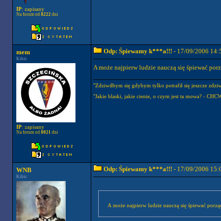
IP
: zapisany
Na forum od
8222
dni
Odp: Śpiewamy k***a!!!
- 17/09/2006 14:
mem
Kibic
A może najpierw ludzie nauczą się śpiewać porzą
"Zdziwiłbym się gdybym tylko potrafił się jeszcze zdziwi
"Jakie blaski, jakie cienie, o czym jest ta mowa? - CHC
IP
: zapisany
Na forum od
8021
dni
Odp: Śpiewamy k***a!!!
- 17/09/2006 15:
WNB
Kibic
A może najpierw ludzie nauczą się śpiewać porząd