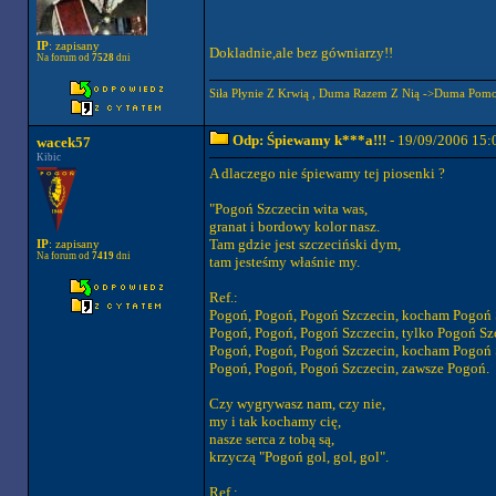
IP
: zapisany
Dokladnie,ale bez gówniarzy!!
Na forum od
7528
dni
Siła Płynie Z Krwią , Duma Razem Z Nią ->Duma Pomo
Odp: Śpiewamy k***a!!!
- 19/09/2006 15:
wacek57
Kibic
A dlaczego nie śpiewamy tej piosenki ?
"Pogoń Szczecin wita was,
granat i bordowy kolor nasz.
Tam gdzie jest szczeciński dym,
IP
: zapisany
Na forum od
7419
dni
tam jesteśmy właśnie my.
Ref.:
Pogoń, Pogoń, Pogoń Szczecin, kocham Pogoń 
Pogoń, Pogoń, Pogoń Szczecin, tylko Pogoń Sz
Pogoń, Pogoń, Pogoń Szczecin, kocham Pogoń 
Pogoń, Pogoń, Pogoń Szczecin, zawsze Pogoń.
Czy wygrywasz nam, czy nie,
my i tak kochamy cię,
nasze serca z tobą są,
krzyczą "Pogoń gol, gol, gol".
Ref.: