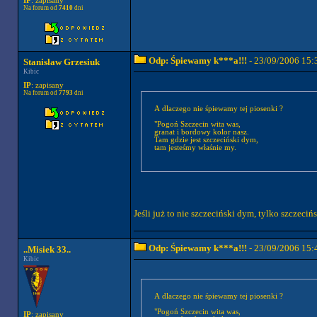
IP
: zapisany
Na forum od
7410
dni
Odp: Śpiewamy k***a!!!
- 23/09/2006 15:
Stanisław Grzesiuk
Kibic
IP
: zapisany
Na forum od
7793
dni
A dlaczego nie śpiewamy tej piosenki ?
"Pogoń Szczecin wita was,
granat i bordowy kolor nasz.
Tam gdzie jest szczeciński dym,
tam jesteśmy właśnie my.
Jeśli już to nie szczeciński dym, tylko szczeciń
Odp: Śpiewamy k***a!!!
- 23/09/2006 15:
..Misiek 33..
Kibic
A dlaczego nie śpiewamy tej piosenki ?
"Pogoń Szczecin wita was,
IP
: zapisany