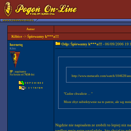
Autor
Kibice
->
Śpiewamy k***a!!!
Odp: Śpiewamy k***a!!!
- 06/09/2006 19:
hornetq
Kibic
IP
: zapisany
Na forum od
7650
dni
"Cudze chwalicie ... "
Moze zbyt subiektywnie na to patrze, ale wg mni
Nigdzie nie napisalem ze zrobili to lepiej niz 
wedlug mnie extra wygladalo , kto chcial to zob