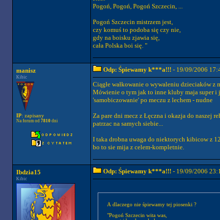
Pogoń, Pogoń, Pogoń Szczecin, ...
Pogoń Szczecin mistrzem jest,
czy komuś to podoba się czy nie,
gdy na boisku zjawia się,
cała Polska boi się. "
Odp: Śpiewamy k***a!!!
- 19/09/2006 17:
manisz
Kibic
Ciągłe wałkowanie o wywaleniu dzieciaków z 
Mówienie o tym jak to inne kluby maja super i j
'samobiczowanie' po meczu z lechem - nudne
Za pare dni mecz z Łęczna i okazja do naszej re
IP
: zapisany
Na forum od
7810
dni
patrzac na samych siebie...
I taka drobna uwaga do niektorych kibicow z 12..
bo to sie mija z celem-kompletnie.
Odp: Śpiewamy k***a!!!
- 19/09/2006 23:
Ibdzia15
Kibic
A dlaczego nie śpiewamy tej piosenki ?
"Pogoń Szczecin wita was,