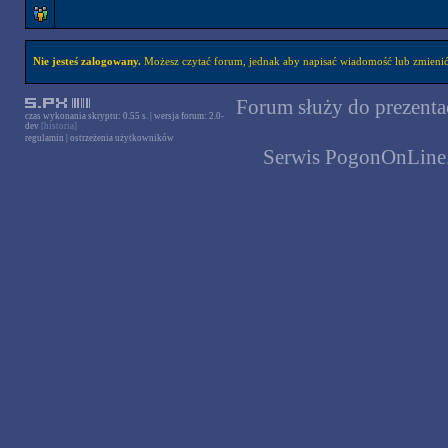
Nie jesteś zalogowany.
Możesz czytać forum, jednak aby napisać wiadomość lub zmienić 
Forum służy do prezentac
czas wykonania skryptu: 0.55 s. | wersja forum: 2.0-
dev
[historia]
regulamin
|
ostrzeżenia użytkowników
Serwis PogonOnLine.