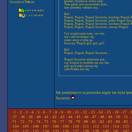
granat i bordowy kolor nasz.
Na forum od
7386
dni
Tam gdzie jest szczeciński dym,
tam jesteśmy właśnie my.
Ref.:
Pogoń, Pogoń, Pogoń Szczecin, kocham Pogoń S
Pogoń, Pogoń, Pogoń Szczecin, tylko Pogoń Szc
Pogoń, Pogoń, Pogoń Szczecin, kocham Pogoń S
Pogoń, Pogoń, Pogoń Szczecin, zawsze Pogoń.
Czy wygrywasz nam, czy nie,
my i tak kochamy cię,
nasze serca z tobą są,
krzyczą "Pogoń gol, gol, gol".
Ref.:
Pogoń, Pogoń, Pogoń Szczecin, ...
Pogoń Szczecin mistrzem jest,
czy komuś to podoba się czy nie,
gdy na boisku zjawia się,
cała Polska boi się. "
Jak pamiętam to ta piosenka nigdy nie była śp
Szczecin
1
2
3
4
5
6
7
8
9
10
11
12
13
14
15
16
17
-
-
-
-
-
-
-
-
-
-
-
-
-
-
-
-
-
-
37
38
39
40
41
42
43
44
45
46
47
48
49
50
51
-
-
-
-
-
-
-
-
-
-
-
-
-
-
-
-
71
72
73
74
75
76
77
78
79
80
81
82
83
84
85
-
-
-
-
-
-
-
-
-
-
-
-
-
-
-
-
104
105
106
107
108
109
110
111
112
113
114
115
-
-
-
-
-
-
-
-
-
-
-
-
131
132
133
134
135
136
137
138
139
140
141
142
-
-
-
-
-
-
-
-
-
-
-
-