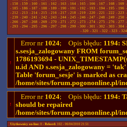
158
159
160
161
162
163
164
165
166
167
168
169
-
-
-
-
-
-
-
-
-
-
-
-
185
186
187
188
189
190
191
192
193
194
195
196
-
-
-
-
-
-
-
-
-
-
-
-
212
213
214
215
216
217
218
219
220
221
222
223
-
-
-
-
-
-
-
-
-
-
-
-
239
240
241
242
243
244
245
246
247
248
249
250
-
-
-
-
-
-
-
-
-
-
-
-
266
267
268
269
270
271
272
273
274
275
276
277
-
-
-
-
-
-
-
-
-
-
-
-
293
294
295
296
297
298
299
300
301
302
303
304
-
-
-
-
-
-
-
-
-
-
-
-
320
321
322
323
324
-
-
-
-
-
Error nr
1024
; Opis błędu:
1194: 
s.sesja_zalogowany FROM forum_se
1786193694 - UNIX_TIMESTAMP(ses
!
u.id AND s.sesja_zalogowany = 'ta
Table 'forum_sesje' is marked as cr
/home/sites/forum.pogononline.pl/in
Error nr
1024
; Opis błędu:
1194: T
should be repaired
!
/home/sites/forum.pogononline.pl/in
Użytkownicy on-line:
0 -
Rekord:
102 - 06/04/2010 21:51