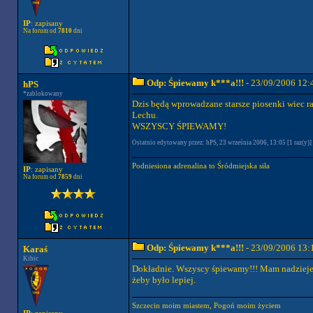
IP
: zapisany
Na forum od
7810
dni
Odp: Śpiewamy k***a!!!
- 23/09/2006 12:
hPS
*zablokowany
Dzis będą wprowadzane starsze piosenki wiec ra
Lechu.
WSZYSCY ŚPIEWAMY!
Ostatnio edytowany przez: hPS, 23 września 2006, 13:05 [1 raz(y)]
Podniesiona adrenalina to Śródmiejska siła
IP
: zapisany
Na forum od
7859
dni
Odp: Śpiewamy k***a!!!
- 23/09/2006 13:
Karaś
Kibic
Dokładnie. Wszyscy śpiewamy!!! Mam nadzieje ż
żeby było lepiej.
Szczecin moim miastem, Pogoń moim życiem