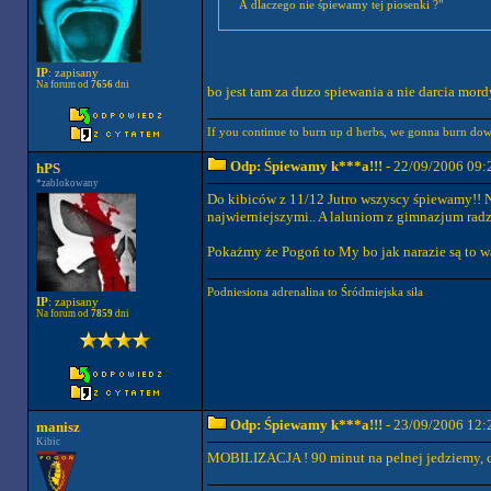
A dlaczego nie śpiewamy tej piosenki ?"
IP
: zapisany
Na forum od
7656
dni
bo jest tam za duzo spiewania a nie darcia mor
If you continue to burn up d herbs, we gonna burn down
Odp: Śpiewamy k***a!!!
- 22/09/2006 09:
hPS
*zablokowany
Do kibiców z 11/12 Jutro wszyscy śpiewamy!! N
najwierniejszymi.. A laluniom z gimnazjum radz
Pokażmy że Pogoń to My bo jak narazie są to wa
Podniesiona adrenalina to Śródmiejska siła
IP
: zapisany
Na forum od
7859
dni
Odp: Śpiewamy k***a!!!
- 23/09/2006 12:
manisz
Kibic
MOBILIZACJA ! 90 minut na pelnej jedziemy, cz