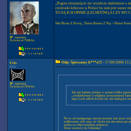
,,Pogon otrzasnijcie sie wyjebcie malolatow z m
czolowki kibicow w Polsce bo tam jest wasze m
TO SĄ ICH OPINIE (LECHITÓW),A CZY MY C
Siła Płynie Z Krwią , Duma Razem Z Nią ->Duma Pomo
IP
: zapisany
Na forum od
7528
dni
Odp: Śpiewamy k***a!!!
- 17/09/2006 13:
Cris
Kibic
IP
: zapisany
Na forum od
7374
dni
Jak nie będzie reżimu w postaci kilku panów
,,rozklekotany"a odgłosy przypominać będą
tego Lech zdech krzyki nic nie dadzą,bo o
No to od następnego meczu możesz stać przy wejś
wałkowany tyle razy, że chyba nie ma sensu go po
osoba na odpowiednim miejscu).
Teraz wszyscy do Gdańska!