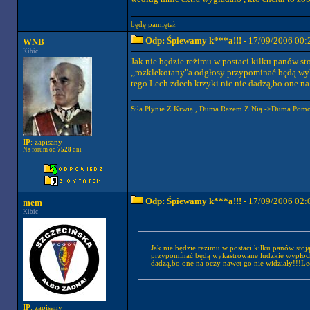
będę pamiętał.
Odp: Śpiewamy k***a!!!
- 17/09/2006 00:
WNB
Kibic
Jak nie będzie reżimu w postaci kilku panów sto
,,rozklekotany"a odgłosy przypominać będą wyk
tego Lech zdech krzyki nic nie dadzą,bo one na
Siła Płynie Z Krwią , Duma Razem Z Nią ->Duma Pomo
IP
: zapisany
Na forum od
7528
dni
Odp: Śpiewamy k***a!!!
- 17/09/2006 02:
mem
Kibic
Jak nie będzie reżimu w postaci kilku panów stoją
przypominać będą wykastrowane ludzkie wypłochy 
dadzą,bo one na oczy nawet go nie widziały!!!Le
IP
: zapisany