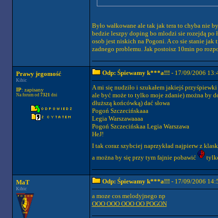
Było wałkowane ale tak jak tera to chyba nie by
bedzie leszpy doping bo mlodzi sie rozejdą po ł
osob jest niskich na Pogoni. A co sie stanie jak
zadnego problemu. Jak postoisz 10min po rozpoc
Odp: Śpiewamy k***a!!!
- 17/09/2006 13:
Prawy jegomość
Kibic
A mi się nudziło i szukałem jakiejś przyśpiewk
IP
: zapisany
ale być może to tylko moje zdanie) można by d
Na forum od
7321
dni
dłuższą końcówką) dać słowa
Pogoń Szczecińskaaa
Legia Warszawaaaa
Pogoń Szczecińskaa Legia Warszawa
HeJ!
I tak coraz szybciej naprzykład najpierw z kla
a można by się przy tym fajnie pobawić
tylko
Odp: Śpiewamy k***a!!!
- 17/09/2006 14:
MaT
Kibic
a moze cos melodyjnego np
OOO OOO OOO OO POGON