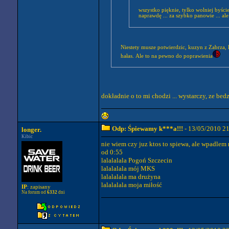
wszystko pięknie, tylko wolniej byści
naprawdę ... za szybko panowie ... ale
Niestety musze potwierdzic, kuzyn z Zabrza, k
hałas. Ale to na pewno do poprawienia
dokładnie o to mi chodzi ... wystarczy, ze bedz
Odp: Śpiewamy k***a!!!
- 13/05/2010 2
longer.
Kibic
nie wiem czy juz ktos to spiewa, ale wpadle
od 0:55
lalalalala Pogoń Szczecin
lalalalala mój MKS
lalalalala ma drużyna
lalalalala moja miłość
IP
: zapisany
Na forum od
6332
dni