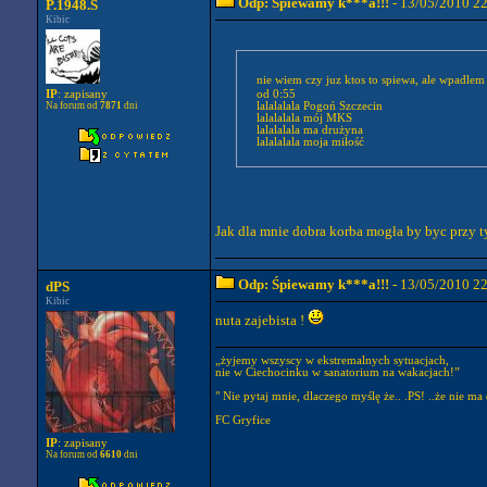
Odp: Śpiewamy k***a!!!
- 13/05/2010 2
P.1948.S
Kibic
nie wiem czy juz ktos to spiewa, ale wpadle
IP
: zapisany
od 0:55
Na forum od
7871
dni
lalalalala Pogoń Szczecin
lalalalala mój MKS
lalalalala ma drużyna
lalalalala moja miłość
Jak dla mnie dobra korba mogła by byc przy 
Odp: Śpiewamy k***a!!!
- 13/05/2010 2
dPS
Kibic
nuta zajebista !
„żyjemy wszyscy w ekstremalnych sytuacjach,
nie w Ciechocinku w sanatorium na wakacjach!”
" Nie pytaj mnie, dlaczego myślę że.. .PS! ..że nie ma 
FC Gryfice
IP
: zapisany
Na forum od
6610
dni