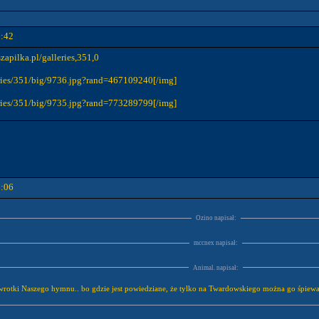
7:42
apilka.pl/galleries,351,0
leries/351/big/9736.jpg?rand=467109240[/img]
leries/351/big/9735.jpg?rand=773289799[/img]
9:06
Ozino napisał:
mccnex napisał:
Animal. napisał:
 zwrotki Naszego hymnu.. bo gdzie jest powiedziane, że tylko na Twardowskiego można go śpiew