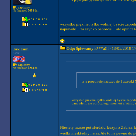
a ja proponuję nauczyc sie 1 zwrotki Naszeg
IP
: zapisany
Na forum od
7654
dni
wszystko pięknie, tylko wolniej byście zapodaw
naprawdę ... za szybko panowie ... ale oprócz 
Odp: Śpiewamy k***a!!!
- 13/05/2010 1
TakiTam
Kibic
IP
: zapisany
Na forum od
6283
dni
a ja proponuję nauczyc sie 1 zwrotk
wszystko pięknie, tylko wolniej byście zapoda
panowie ... ale oprócz tego moc jest z Wami, c
Niestety musze potwierdzic, kuzyn z Zabrza, k
wielki nieskładny hałas. Ale to na pewno do 