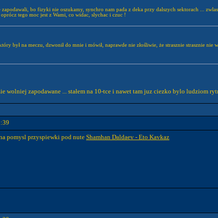
e zapodawali, bo fizyki nie oszukamy, synchro nam pada z deka przy dalszych sektorach ... zwlaszc
 oprócz tego moc jest z Wami, co widac, slychac i czuc !
tóry był na meczu, dzwonił do mnie i mówił, naprawde nie złośliwie, że strasznie strasznie nie 
ie wolniej zapodawane ... stałem na 10-tce i nawet tam juz ciezko bylo ludziom rytm 
1:39
m na pomysl przyspiewki pod nute
Shamhan Daldaev - Eto Kavkaz