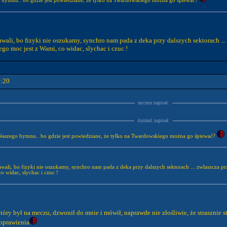
o hymnu.. bo gdzie jest powiedziane, że tylko na Twardowskiego można go śpiewać?
ali, bo fizyki nie oszukamy, synchro nam pada z deka przy dalszych sektorach ... zw
tego moc jest z Wami, co widac, slychac i czuc !
7:20
mccnex napisał:
Animal. napisał:
i Naszego hymnu.. bo gdzie jest powiedziane, że tylko na Twardowskiego można go śpiewać?
wali, bo fizyki nie oszukamy, synchro nam pada z deka przy dalszych sektorach ... zwlaszcza przy
o widac, slychac i czuc !
tóry był na meczu, dzwonił do mnie i mówił, naprawde nie złośliwie, że strasznie s
poprawienia