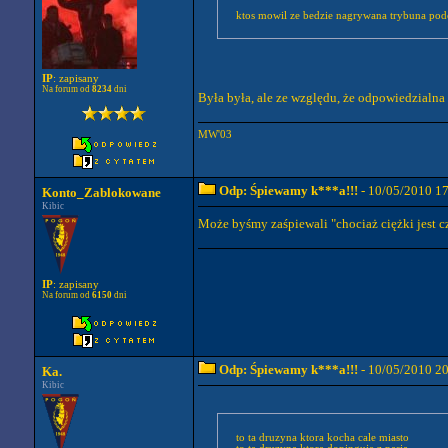
ktos mowil ze bedzie nagrywana trybuna podc
IP
: zapisany
Na forum od
8234
dni
Była była, ale ze względu, że odpowiedzialna
MW'03
Odp: Śpiewamy k***a!!!
- 10/05/2010 1
Konto_Zablokowane
Kibic
Może byśmy zaśpiewali "chociaż ciężki jest cz
IP
: zapisany
Na forum od
6150
dni
Odp: Śpiewamy k***a!!!
- 10/05/2010 2
Ka.
Kibic
to ta druzyna ktora kocha cale miasto