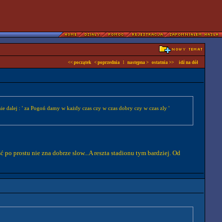
<< początek
< poprzednia
l
następna >
ostatnia >>
idź na dół
ie dalej : ' za Pogoń damy w każdy czas czy w czas dobry czy w czas zly '
ć po prostu nie zna dobrze slow...A reszta stadionu tym bardziej. Od