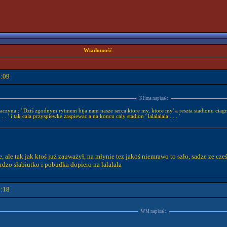
Wiadomość
3:09
Klima napisał:
aczyna : ' Dziś zgodnym rytmem bija nam nasze serca ktore my, ktore my' a reszta stadionu ciagn
. . ' i tak cala przyspiewke zaspiewac a na koncu caly stadion ' lalalalala . . . '
ale tak jak ktoś już zauważył, na młynie tez jakoś niemrawo to szło, sadze ze cześ
rdzo słabiutko i pobudka dopiero na lalalala
3:18
WM napisał: