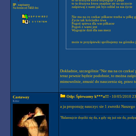
to ta druzyna ktora dopinguje z pasja
to ta druzyna ktora znajdzie sie na szczycie
IP
: zapisany
zaśpiewaj z nami jak bys oddal za nia życie
Na forum od
7432
dni
Nie ma na co czekac piłkarze trzeba w piłkę g
Zycie tak króciutko trwa
Pogoń spiewa dla was piłkarze
Pogoń z wami jest
Wygrajcie dziś dla nas mecz
Dokładnie, szczególnie "Nie ma na co czekać 
teraz pewnie będzie podobnie, to można zaśpi
mimowolnie, zmusić do nauczenia się, przez to,
Odp: Śpiewamy k***a!!!
- 10/05/2010 2
Castaway
Kibic
a ja proponuję nauczyc sie 1 zwrotki Naszeg
"Balansujcie dopóki się da, a gdy się już nie da, podpal