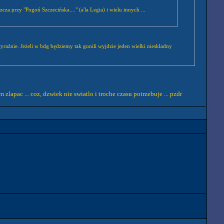
za przy "Pogoń Szczecińska...." (a'la Legia) i wielu innych ...
wyraźnie. Jeżeli w bdg będziemy tak gonili wyjdzie jeden wielki nieskładny
zlapac ... coz, dzwiek nie swiatlo i troche czasu potrzebuje ... pzdr