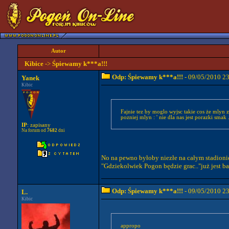
Autor
Kibice
->
Śpiewamy k***a!!!
Odp: Śpiewamy k***a!!!
- 09/05/2010 2
Yanek
Kibic
Fajnie tez by moglo wyjsc takie cos że mlyn z
pozniej mlyn : ' nie dla nas jest porazki smak . 
IP
: zapisany
Na forum od
7682
dni
No na pewno byłoby niezłe na całym stadionie, 
"Gdziekolwiek Pogon będzie grac.."już jest ba
Odp: Śpiewamy k***a!!!
- 09/05/2010 2
L.
Kibic
appropo