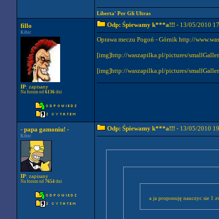
Liberta' Per Gli Ultras
Odp: Śpiewamy k***a!!!
- 13/05/2010 1
fillo
Kibic
Oprawa meczu Pogoń - Górnik http://www.wasz
[img]http://waszapilka.pl/pictures/smallGal
[img]http://waszapilka.pl/pictures/smallGal
IP
: zapisany
Na forum od
6136
dni
Odp: Śpiewamy k***a!!!
- 13/05/2010 1
- papa gamoniu! -
Kibic
IP
: zapisany
Na forum od
7654
dni
a ja proponuję nauczyc sie 1