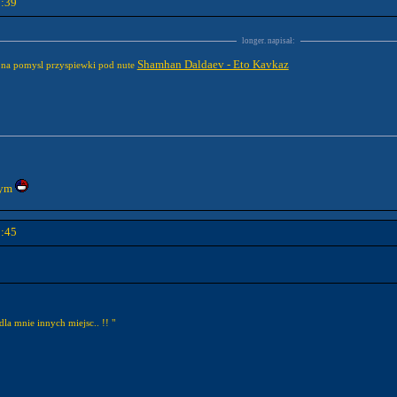
2:39
longer. napisał:
Shamhan Daldaev - Eto Kavkaz
m na pomysl przyspiewki pod nute
tym
2:45
dla mnie innych miejsc.. !! "