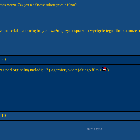
zas meczu. Czy jest możliwosc udostępnienia filmu?
 za materiał ma trochę innych, ważniejszych spraw, to wycięcie tego filmiku może
7:29
as pod orginalną melodię" ? ( ogarnięty wie z jakiego filmu
)
0:10
EmteS napisał: