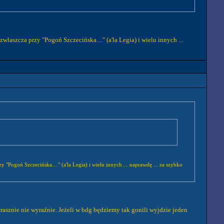
laszcza przy "Pogoń Szczecińska...." (a'la Legia) i wielu innych ...
 "Pogoń Szczecińska...." (a'la Legia) i wielu innych ... naprawdę ... za szybko
trasznie nie wyraźnie. Jeżeli w bdg będziemy tak gonili wyjdzie jeden