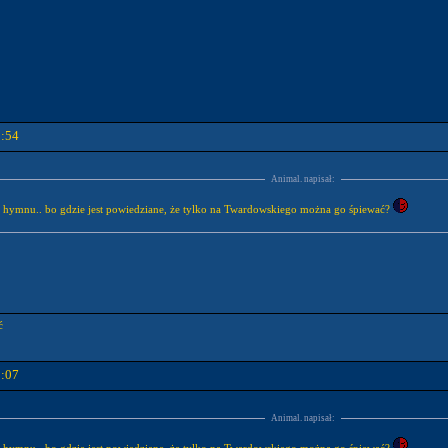
0:54
Animal. napisał:
o hymnu.. bo gdzie jest powiedziane, że tylko na Twardowskiego można go śpiewać?
ć
1:07
Animal. napisał: