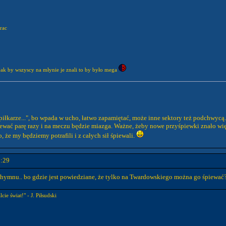
rac
może te przyśpiewki spróbujemy na górniku jak by wszyscy na młynie je znali to by było mega
piłkarze...", bo wpada w ucho, łatwo zapamiętać, może inne sektory też podchwyc
ewać parę razy i na meczu będzie miazga. Ważne, żeby nowe przyśpiewki znało więc
 że my będziemy potrafili i z całych sił śpiewali.
3:29
o hymnu.. bo gdzie jest powiedziane, że tylko na Twardowskiego można go śpiewać
cie świat!" - J. Piłsudski