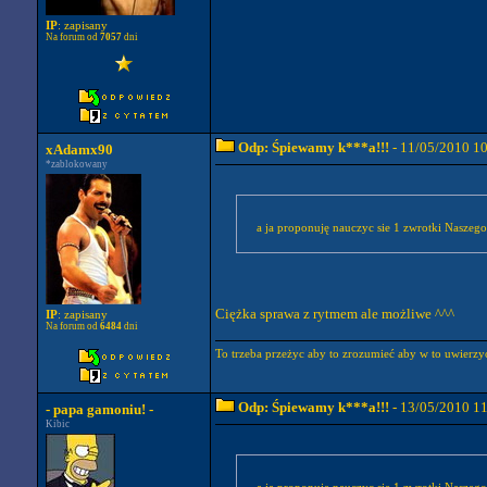
IP
: zapisany
Na forum od
7057
dni
Odp: Śpiewamy k***a!!!
- 11/05/2010 1
xAdamx90
*zablokowany
a ja proponuję nauczyc sie 1 zwrotki Naszeg
Ciężka sprawa z rytmem ale możliwe ^^^
IP
: zapisany
Na forum od
6484
dni
To trzeba przeżyc aby to zrozumieć aby w to uwierzy
Odp: Śpiewamy k***a!!!
- 13/05/2010 1
- papa gamoniu! -
Kibic