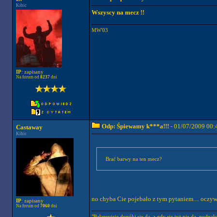
Kibic
Wszyscy na mecz !!
MW'03
IP
: zapisany
Na forum od
8237
dni
Odp: Śpiewamy k***a!!!
- 01/07/2009 00:
Castaway
Kibic
Brać barwy na ten mecz?
no chyba Cie pojebało z tym pytaniem.... oczyw
IP
: zapisany
Na forum od
7060
dni
"Balansujcie dopóki się da, a gdy się już nie da, podpalci