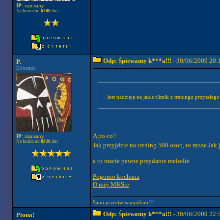
IP
: zapisany
Na forum od
6700
dni
Odp: Śpiewamy k***a!!!
- 30/06/2009 20:
P.
Do końca!
Jest nadzieja na jakis filmik z treningu przyszlego
A po co?
IP
: zapisany
Na forum od
8330
dni
Jak przyjdzie na trening 500 osob, to moze.Jak 
a tu macie pewne przydatne melodie
Pogonio kochana
O moj MKSie
Sami przeciw wszystkim!!!
Odp: Śpiewamy k***a!!!
- 30/06/2009 22:
Piona!