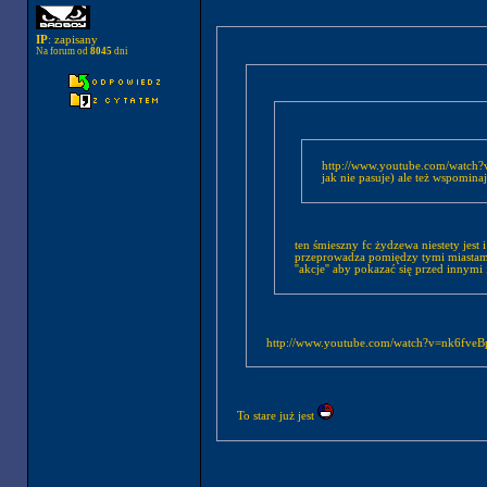
IP
: zapisany
Na forum od
8045
dni
http://www.youtube.com/watch?v=k7OAm5iGE7U&f
jak nie pasuje) ale też wspominaj
ten śmieszny fc żydzewa niestety jest
przeprowadza pomiędzy tymi miastami i
''akcje'' aby pokazać się przed innymi
http://www.youtube.com/watch?v=nk6fveBp_
To stare już jest