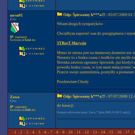
Odp: Śpiewamy k***a!!!
- 05/07/2009 01:
mrsn91
Kibic
Witam drogich sympatyków
Chciałbym zaprosić was do przeglądania i rejest
IP
: zapisany
Na forum od
6244
dni
STReeT Marysin
Mimo że strona jest na darmowej domenie nie zn
Niestety to z braku czasu i środków ale myśle ż
Stronka zawiera ogromny śpiewnik..już kiedyś s
powodu braku czasu, w tym mam małą pomoc w
Piszcie swoje zastrzeżenia, pomyśły a postaram 
Pozdrawiam Chudy
Odp: Śpiewamy k***a!!!
- 07/07/2009 12:
Zawa
Kibic
do kasacji.
IP
: zapisany
Na forum od
6686
dni
Ostatnio edytowany przez: Zawa, 7 lipca 2009, 15:00 [1 raz(y)]
1
2
3
4
5
6
7
8
9
10
11
12
13
14
15
16
17
-
-
-
-
-
-
-
-
-
-
-
-
-
-
-
-
-
-