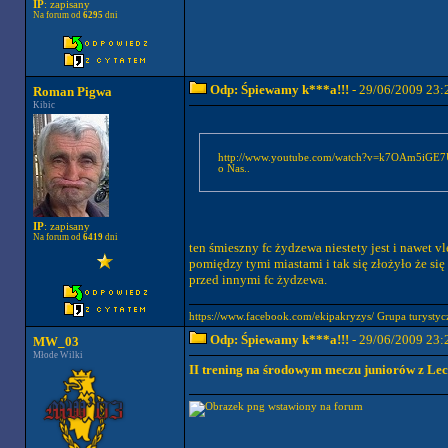
IP
: zapisany
Na forum od
6295
dni
Odp: Śpiewamy k***a!!!
- 29/06/2009 23:
Roman Pigwa
Kibic
http://www.youtube.com/watch?v=k7OAm5iGE7U&feature=related nie wiem czy to do tego tematu
o Nas..
IP
: zapisany
Na forum od
6419
dni
ten śmieszny fc żydzewa niestety jest i nawet 
pomiędzy tymi miastami i tak się złożyło że się 
przed innymi fc żydzewa.
https://www.facebook.com/ekipakryzys/ Grupa tury
Odp: Śpiewamy k***a!!!
- 29/06/2009 23:
MW_03
Młode Wilki
II trening na środowym meczu juniorów z Lec