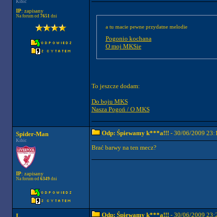
Kibic
IP
: zapisany
Na forum od
7651
dni
a tu macie pewne przydatne melodie
Pogonio kochana
O moj MKSie
To jeszcze dodam:
Do boju MKS
Nasza Pogoń / O MKS
Odp: Śpiewamy k***a!!!
- 30/06/2009 23:
Spider-Man
Kibic
Brać barwy na ten mecz?
IP
: zapisany
Na forum od
6349
dni
Odp: Śpiewamy k***a!!!
- 30/06/2009 23:
L.