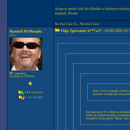
A macie może link do filmiku w którym zydzew 
znaleźć..Pozdr
No One Like Us....We don't Care...
Odp: Śpiewamy k***a!!!
- 30/06/2009 16:
Randall McMurphy
Kibic
IP
: zapisany
Na forum od
7753
dni
http://www.youtube.com/watch?v=k
(prosze usunąć jak nie pasu
ten śmieszny fc żydzewa niestety
osób się przeprowadza pomiędzy t
dodatku robią jakieś ''akcje'' a