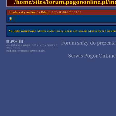
/home/sites/forum.pogononline.pl/in
Użytkownicy on-line:
0 -
Rekord:
102 - 06/04/2010 21:51
Nie jesteś zalogowany.
Możesz czytać forum, jednak aby napisać wiadomość lub zmienić 
Forum służy do prezentac
czas wykonania skryptu: 0.14 s. | wersja forum: 2.0-
dev
[historia]
regulamin
|
ostrzeżenia użytkowników
Serwis PogonOnLine.