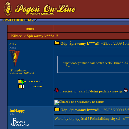
Autor
Kibice
->
Śpiewamy k***a!!!
Odp: Śpiewamy k***a!!!
- 29/06/2009 15:
arik
Kibic
http://www.youtube.com/watch?v=k7OAm5iGE7U&feature=related nie wiem czy to do tego tematu
o Nas..
IP
: zapisany
Na forum od
6653
dni
przecież to jakiś 17-letni pedałek nawija
Odp: Śpiewamy k***a!!!
- 29/06/2009 15:
ImHappy
Kibic
Warto było przyjść;d ! Pośmialiśmy się xd .. c*