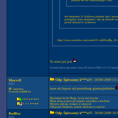
pasuje) ale też wspominają o Nas..
ten śmieszny fc żydzewa niestety jest i na
pomiędzy tymi miastami i tak się złożyło że 
przed innymi fc żydzewa.
http://www.youtube.com/watch?v=nk6fveBp_c0 al
To stare już jest
Ostatnio edytowany przez: Zawa, 30 czerwca 2009, 14:17 [1 raz(y)]
Odp: Śpiewamy k***a!!!
- 30/06/2009 15:
Maxvell
Kibic
stare ale lepsze niż pseudorap gimnazjalistów
IP
: zapisany
Na forum od
6264
dni
Słyszałem kroki Boga, życie jest kruche
Mam złotą proporcję między umysłem a duchem
Wersów plecak, tysiące w zeszycie
Oślepiam blaskiem, jestem słońcem w zenicie
Odp: Śpiewamy k***a!!!
- 30/06/2009 16:
BadBoy
Kibic