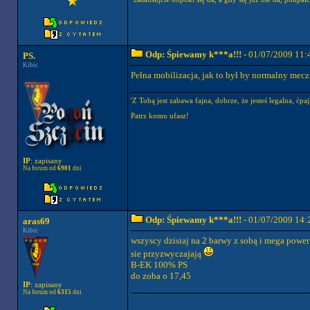
Odp: Śpiewamy k***a!!!
- 01/07/2009 11:
PS.
Kibic
Pełna mobilizacja, jak to był by normalny 
'Z Tobą jest zabawa fajna, dobrze, że jesteś legalna, ćpaj
Patrz komu ufasz!
IP
: zapisany
Na forum od
6901
dni
Odp: Śpiewamy k***a!!!
- 01/07/2009 14:
aras69
Kibic
wszyscy dzisiaj na 2 barwy z sobą i mega power
sie przyzwyczajają
B-EK 100% PS
do zoba o 17,45
IP
: zapisany
Na forum od
6315
dni