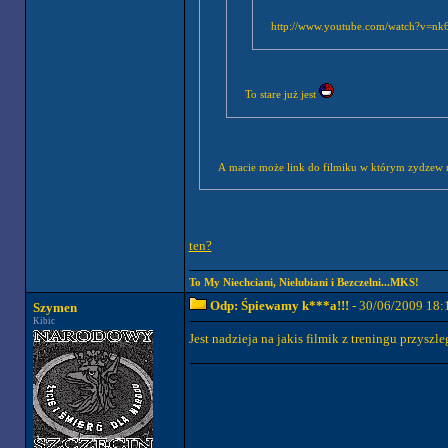
http://www.youtube.com/watch?v=nk6f
To stare już jest
A macie może link do filmiku w którym zydzew r
ten?
To My Niechciani, Nielubiani i Bezczelni...MKS!
Odp: Śpiewamy k***a!!!
- 30/06/2009 18:
Szymen
Kibic
Jest nadzieja na jakis filmik z treningu przyszle