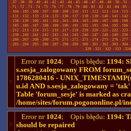
37
38
39
40
41
42
43
44
45
46
47
48
49
50
51
-
-
-
-
-
-
-
-
-
-
-
-
-
-
-
-
71
72
73
74
75
76
77
78
79
80
81
82
83
84
85
-
-
-
-
-
-
-
-
-
-
-
-
-
-
-
-
104
105
106
107
108
109
110
111
112
113
114
115
-
-
-
-
-
-
-
-
-
-
-
-
131
132
133
134
135
136
137
138
139
140
141
142
-
-
-
-
-
-
-
-
-
-
-
-
158
159
160
161
162
163
164
165
166
167
168
169
-
-
-
-
-
-
-
-
-
-
-
-
185
186
187
188
189
190
191
192
193
194
195
196
-
-
-
-
-
-
-
-
-
-
-
-
212
213
214
215
216
217
218
219
220
221
222
223
-
-
-
-
-
-
-
-
-
-
-
-
239
240
241
242
243
244
245
246
247
248
249
250
-
-
-
-
-
-
-
-
-
-
-
-
266
267
268
269
270
271
272
273
274
275
276
277
-
-
-
-
-
-
-
-
-
-
-
-
293
294
295
296
297
298
299
300
301
302
303
304
-
-
-
-
-
-
-
-
-
-
-
-
320
321
322
323
324
-
-
-
-
-
Error nr
1024
; Opis błędu:
1194: 
s.sesja_zalogowany FROM forum_se
1786280416 - UNIX_TIMESTAMP(ses
!
u.id AND s.sesja_zalogowany = 'ta
Table 'forum_sesje' is marked as cr
/home/sites/forum.pogononline.pl/in
Error nr
1024
; Opis błędu:
1194: T
should be repaired
!