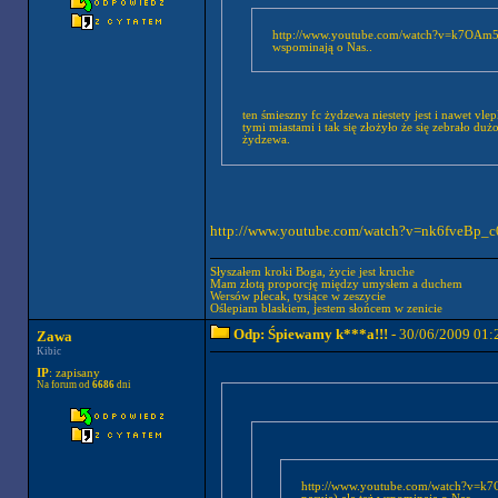
http://www.youtube.com/watch?v=k7OAm5iGE7U&feature=related nie wiem czy 
wspominają o Nas..
ten śmieszny fc żydzewa niestety jest i nawet vl
tymi miastami i tak się złożyło że się zebrało duż
żydzewa.
http://www.youtube.com/watch?v=nk6fveBp_c0 a
Słyszałem kroki Boga, życie jest kruche
Mam złotą proporcję między umysłem a duchem
Wersów plecak, tysiące w zeszycie
Oślepiam blaskiem, jestem słońcem w zenicie
Odp: Śpiewamy k***a!!!
- 30/06/2009 01:
Zawa
Kibic
IP
: zapisany
Na forum od
6686
dni
http://www.youtube.com/watch?v=k7OAm5iGE7U&feature=rela