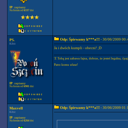
IP
: zapisany
Na forum od
6337
dni
Odp: Śpiewamy k***a!!!
- 30/06/2009 00:
PS.
Kibic
Ja i dwóch kumpli - obecni! ;D
'Z Tobą jest zabawa fajna, dobrze, że jesteś legalna, ćpaj
Patrz komu ufasz!
IP
: zapisany
Na forum od
6901
dni
Odp: Śpiewamy k***a!!!
- 30/06/2009 01:
Maxvell
Kibic
IP
: zapisany
Na forum od
6264
dni