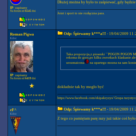
Dłużej można by było to zaśpiewać, gdy będzie
IP
: zapisany
Na forum od
6545
dni
Joint i sport to nie rozłączna para.
Odp: Śpiewamy k***a!!!
- 19/04/2009 11:
Roman Pigwa
Kibic
Taka propozycja,z piosenki ``POGON POGON MKS`
rekoma do gory,po kilku zwrotkach klaskanie ale 
urozmaicona
na upartego mozna na sam koniec
IP
: zapisany
Na forum od
6419
dni
dokładnie tak by mogło być
https://www.facebook.com/ekipakryzys/ Grupa tury
Odp: Śpiewamy k***a!!!
- 19/04/2009 11:
eF^
Kibic
Z tego co pamiętam parę razy już takie coś było