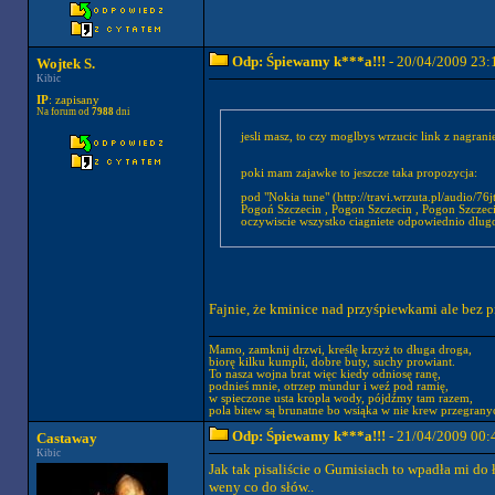
Odp: Śpiewamy k***a!!!
- 20/04/2009 23:
Wojtek S.
Kibic
IP
: zapisany
Na forum od
7988
dni
jesli masz, to czy moglbys wrzucic link z nagran
poki mam zajawke to jeszcze taka propozycja:
pod "Nokia tune" (http://travi.wrzuta.pl/audio/
Pogoń Szczecin , Pogon Szczecin , Pogon Szc
oczywiscie wszystko ciagniete odpowiednio dlugo
Fajnie, że kminice nad przyśpiewkami ale bez 
Mamo, zamknij drzwi, kreślę krzyż to długa droga,
biorę kilku kumpli, dobre buty, suchy prowiant.
To nasza wojna brat więc kiedy odniosę ranę,
podnieś mnie, otrzep mundur i weź pod ramię,
w spieczone usta kropla wody, pójdźmy tam razem,
pola bitew są brunatne bo wsiąka w nie krew przegrany
Odp: Śpiewamy k***a!!!
- 21/04/2009 00:
Castaway
Kibic
Jak tak pisaliście o Gumisiach to wpadła mi do
weny co do słów..