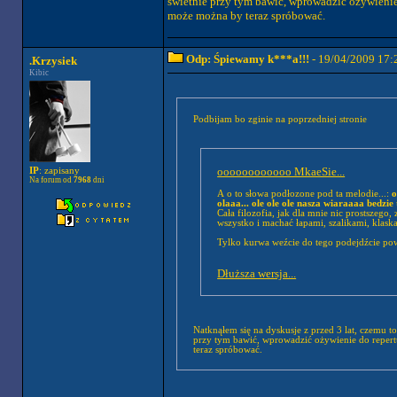
świetnie przy tym bawić, wprowadzić ożywienie d
może można by teraz spróbować.
Odp: Śpiewamy k***a!!!
- 19/04/2009 17:
.Krzysiek
Kibic
Podbijam bo zginie na poprzedniej stronie
oooooooooooo MkaeSie...
IP
: zapisany
Na forum od
7968
dni
A o to słowa podłozone pod ta melodie...:
o
olaaa... ole ole ole nasza wiaraaaa bedzie
Cała filozofia, jak dla mnie nic prostszego
wszystko i machać łapami, szalikami, klaska
Tylko kurwa weźcie do tego podejdźcie pow
Dłuższa wersja...
Natknąłem się na dyskusje z przed 3 lat, czemu to nie przeszło ? To był mega zajebisty pomysł, piosenka genialna
przy tym bawić, wprowadzić ożywienie do repertua
teraz spróbować.