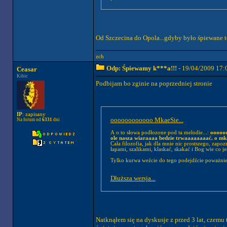
Od Szczecina do Opola...gdyby było śpiewane te
zch
Odp: Śpiewamy k***a!!!
- 19/04/2009 17:
Ceasar
Kibic
Podbijam bo zginie na poprzedniej stronie
IP
: zapisany
oooooooooooo MkaeSie...
Na forum od
6331
dni
A o to słowa podłozone pod ta melodie...:
oooooo
ole nasza wiaraaaa bedzie trwaaaaaaaać. o mkae
Cała filozofia, jak dla mnie nic prostszego, zap
łapami, szalikami, klaskać, skakać i Bog wie co j
Tylko kurwa weźcie do tego podejdźcie poważnie.
Dłuższa wersja...
Natknąłem się na dyskusje z przed 3 lat, czemu 