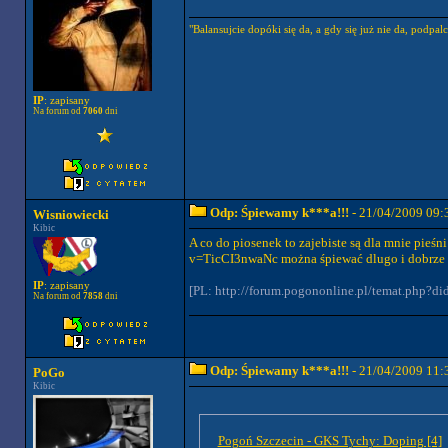
"Balansujcie dopóki się da, a gdy się już nie da, podpalci
IP
: zapisany
Na forum od
7060
dni
Odp: Śpiewamy k***a!!!
- 21/04/2009 09:
Wisniowiecki
Kibic
A co do piosenek to zajebiste są dla mnie pieśn
v=TicCI3nwaNc można śpiewać dlugo i dobrze si
IP
: zapisany
[PL: http://forum.pogononline.pl/temat.php?
Na forum od
7858
dni
Odp: Śpiewamy k***a!!!
- 21/04/2009 11:
PoGo
Kibic
Pogoń Szczecin - GKS Tychy: Doping [4]