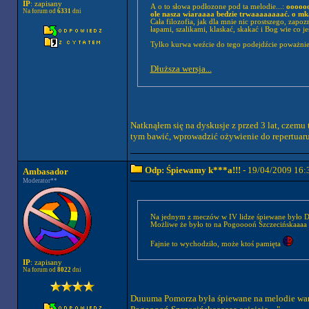
IP
: zapisany
A o to słowa podłozone pod ta melodie...:
oooooo
Na forum od
6331
dni
ole nasza wiaraaaa bedzie trwaaaaaaaać. o mkae
Cała filozofia, jak dla mnie nic prostszego, zap
łapami, szalikami, klaskać, skakać i Bog wie co j
Tylko kurwa weźcie do tego podejdźcie poważnie.
Dłuższa wersja...
Natknąłem się na dyskusje z przed 3 lat, czemu 
tym bawić, wprowadzić ożywienie do repertuaru,
Odp: Śpiewamy k***a!!!
- 19/04/2009 16:
Ambasador
Moderator**
Na jednym z meczów w IV lidze śpiewane było D
Możliwe że było to na Pogooooń Szczecińskaaaa P
Fajnie to wychodziło, może ktoś pamięta
IP
: zapisany
Na forum od
8022
dni
Duuuma Pomorza była śpiewane na melodie wars