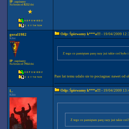
IP
: zapisany
Na forum od
8252
dni
Odp: Śpiewamy k***a!!!
- 19/04/2009 12:
goral1982
Kibic
Z tego co pamiętam parę razy już takie coś było i
IP
: zapisany
Na forum od
7914
dni
Pare lat temu udalo sie to pociagnac nawet od 
Odp: Śpiewamy k***a!!!
- 19/04/2009 13:
L.
Kibic
Z tego co pamiętam parę razy już takie coś 