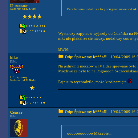
IP
: zapisany
Na forum od
8237
dni
Pare lat temu udalo sie to pociagnac nawet od ok
Wystarczy zapytac o wyjazdy do Gdańska na PP i
nikt nie plakal ze sie meczy, nudzi czy cos w 
MW'03
Odp: Śpiewamy k***a!!!
- 19/04/2009 16:
kiko
Kibic
Na jednym z meczów w IV lidze śpiewane było 
Możliwe że było to na Pogooooń Szczecińskaaaa
IP
: zapisany
Na forum od
7236
dni
Fajnie to wychodziło, może ktoś pamięta
Odp: Śpiewamy k***a!!!
- 19/04/2009 16:
Ceasar
Kibic
oooooooooooo MkaeSie...