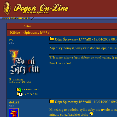
Autor
Kibice
->
Śpiewamy k***a!!!
Odp: Śpiewamy k***a!!!
- 19/04/2009 08:
PS.
Kibic
Zajebisty pomysł, wszystkie dodane opcje mi s
'Z Tobą jest zabawa fajna, dobrze, że jesteś legalna, ćpaj
Patrz komu ufasz!
IP
: zapisany
Na forum od
6901
dni
Odp: Śpiewamy k***a!!!
- 19/04/2009 09:
efekt92
Kibic
Mi też się to podoba, tylko żeby nie trwało to z
minute coraz bardziej cichy