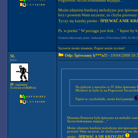
Pogooooń Szczecińskaaaaaa aejajaja...."
Moim zdaniem bardziej melodyjne jest śpiewani
leci i powiem Wam szczerze, że chyba pierwszy r
Tyczy się każdej pieśni -
ŚPIEWAĆ A NIE K
Ps. w pieśni " W pociągu jest tłok... " fajnie
Ostatnio edytowany przez: Ambasador, 19 kwietnia 2009, 16:48 [1 
Szczecin moim miastem, Pogoń moim życiem!
Odp: Śpiewamy k***a!!!
- 19/04/2009 16:
SL
Kibic
IP
: zapisany
Na jednym z meczów w IV lidze śpiewane b
Na forum od
6630
dni
Możliwe że było to na Pogooooń Szczecińsk
Fajnie to wychodziło, może ktoś pamięta
Duuuma Pomorza była śpiewane na melodie warszawskiego " H
Szczecińskaaaaaa aejajaja...."
Moim zdaniem bardziej melodyjne jest śpiewanie " Pogoń Szczecińska... " w filmiku Pogoń Szczecin - GKS Tychy: Doping [4], od 4:27 to leci i
powiem Wam szczerze, że chyba pierwszy raz słysz
pieśni -
ŚPIEWAĆ A NIE KRZYCZEĆ