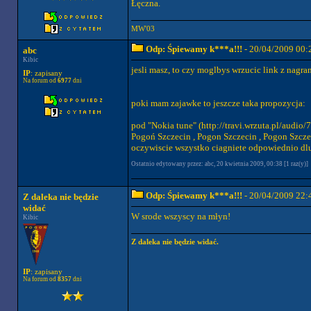
Łęczna.
MW'03
Odp: Śpiewamy k***a!!!
- 20/04/2009 00:
abc
Kibic
jesli masz, to czy moglbys wrzucic link z nagra
IP
: zapisany
Na forum od
6977
dni
poki mam zajawke to jeszcze taka propozycja:
pod "Nokia tune" (http://travi.wrzuta.pl/audi
Pogoń Szczecin , Pogon Szczecin , Pogon Szc
oczywiscie wszystko ciagniete odpowiednio dlu
Ostatnio edytowany przez: abc, 20 kwietnia 2009, 00:38 [1 raz(y)]
Odp: Śpiewamy k***a!!!
- 20/04/2009 22:
Z daleka nie będzie
widać
W srode wszyscy na młyn!
Kibic
Z daleka nie będzie widać.
IP
: zapisany
Na forum od
8357
dni