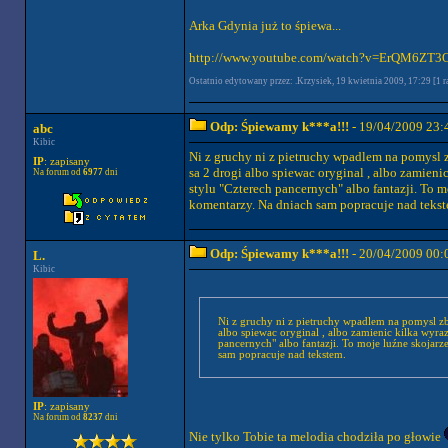
Arka Gdynia już to śpiewa...
http://www.youtube.com/watch?v=ErQM6ZT3
Ostatnio edytowany przez: .Krzysiek, 19 kwietnia 2009, 17:29 [1 ra
Odp: Śpiewamy k***a!!!
- 19/04/2009 23:
abc
Kibic
Ni z gruchy ni z pietruchy wpadlem na pomysl zb
IP
: zapisany
sa 2 drogi albo spiewac oryginal , albo zamieni
Na forum od
6977
dni
stylu "Czterech pancernych" albo fantazji. To m
komentarzy. Na dniach sam popracuje nad tekst
Odp: Śpiewamy k***a!!!
- 20/04/2009 00:
L.
Kibic
Ni z gruchy ni z pietruchy wpadlem na pomysl zbe
albo spiewac oryginal , albo zamienic kilka wyraz
pancernych" albo fantazji. To moje luźne skojarz
sam popracuje nad tekstem.
IP
: zapisany
Na forum od
8237
dni
Nie tylko Tobie ta melodia chodziła po głowie