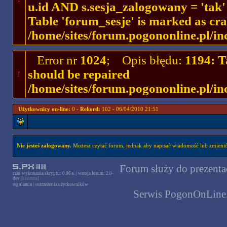
u.id AND s.sesja_zalogowany = 'ta
Table 'forum_sesje' is marked as cr
/home/sites/forum.pogononline.pl/in
Error nr
1024
; Opis błędu:
1194: T
should be repaired
!
/home/sites/forum.pogononline.pl/in
Użytkownicy on-line:
0 -
Rekord:
102 - 06/04/2010 21:51
Nie jesteś zalogowany.
Możesz czytać forum, jednak aby napisać wiadomość lub zmienić 
Forum służy do prezentac
czas wykonania skryptu: 0.06 s. | wersja forum: 2.0-
dev
[historia]
regulamin
|
ostrzeżenia użytkowników
Serwis PogonOnLine.