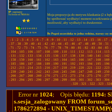
IP
: zapisany
Moja propozycja do motywu klaskania (2 x bębe
Na forum od
7614
dni
by spróbować wydłużyć moment oczekiwania po t
możliwość, aby wydłużyć to dwukrotnie.
Bo Pogoń szczecińska to jedna rodzina, starszy czy mł
1
2
3
4
5
6
7
8
9
10
11
12
13
14
15
16
17
-
-
-
-
-
-
-
-
-
-
-
-
-
-
-
-
-
-
37
38
39
40
41
42
43
44
45
46
47
48
49
50
51
-
-
-
-
-
-
-
-
-
-
-
-
-
-
-
-
71
72
73
74
75
76
77
78
79
80
81
82
83
84
85
-
-
-
-
-
-
-
-
-
-
-
-
-
-
-
-
104
105
106
107
108
109
110
111
112
113
114
115
-
-
-
-
-
-
-
-
-
-
-
-
131
132
133
134
135
136
137
138
139
140
141
142
-
-
-
-
-
-
-
-
-
-
-
-
158
159
160
161
162
163
164
165
166
167
168
169
-
-
-
-
-
-
-
-
-
-
-
-
185
186
187
188
189
190
191
192
193
194
195
196
-
-
-
-
-
-
-
-
-
-
-
-
212
213
214
215
216
217
218
219
220
221
222
223
-
-
-
-
-
-
-
-
-
-
-
-
239
240
241
242
243
244
245
246
247
248
249
250
-
-
-
-
-
-
-
-
-
-
-
-
266
267
268
269
270
271
272
273
274
275
276
277
-
-
-
-
-
-
-
-
-
-
-
-
293
294
295
296
297
298
299
300
301
302
303
304
-
-
-
-
-
-
-
-
-
-
-
-
320
321
322
323
324
-
-
-
-
-
Error nr
1024
; Opis błędu:
1194: 
s.sesja_zalogowany FROM forum_se
1786272894 - UNIX_TIMESTAMP(ses
!