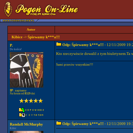
Autor
Kibice
->
Śpiewamy k***a!!!
Odp: Śpiewamy k***a!!!
- 12/11/2009 19:
P.
Do końca!
Kto rzeczywiscie dowalil z tym biuletynem.Ta we
Sami przeciw wszystkim!!!
IP
: zapisany
Na forum od
8329
dni
Odp: Śpiewamy k***a!!!
- 12/11/2009 19:
Randall McMurphy
Kibic