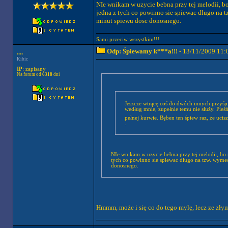
NIe wnikam w uzycie bebna przy tej melodii, bo n
jedna z tych co powinno sie spiewac dlugo na t
minut spiewu dosc donosnego.
Sami przeciw wszystkim!!!
Odp: Śpiewamy k***a!!!
- 13/11/2009 11:
....
Kibic
IP
: zapisany
Na forum od
6318
dni
Jeszcze wtrącę coś do dwóch innych przyśp
według mnie, zupełnie temu nie służy. Pieś
pełnej kurwie. Bęben ten śpiew raz, że ucis
.
NIe wnikam w uzycie bebna przy tej melodii, bo nie
tych co powinno sie spiewac dlugo na tzw. wymec
donosnego.
Hmmm, może i się co do tego mylę, lecz ze zły