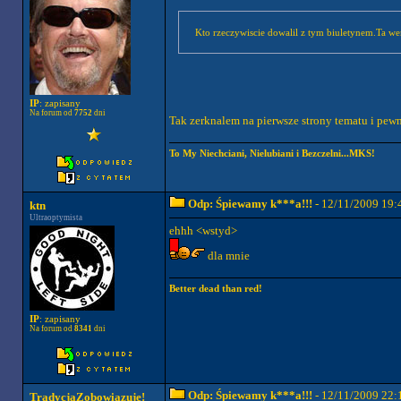
Kto rzeczywiscie dowalil z tym biuletynem.Ta wers
IP
: zapisany
Na forum od
7752
dni
Tak zerknalem na pierwsze strony tematu i pew
To My Niechciani, Nielubiani i Bezczelni...MKS!
Odp: Śpiewamy k***a!!!
- 12/11/2009 19:
ktn
Ultraoptymista
ehhh <wstyd>
dla mnie
Better dead than red!
IP
: zapisany
Na forum od
8341
dni
Odp: Śpiewamy k***a!!!
- 12/11/2009 22:
TradycjaZobowiązuje!