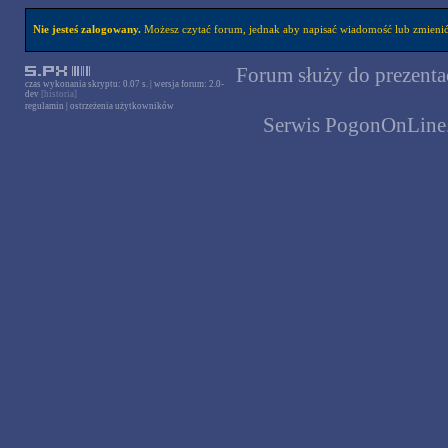
Nie jesteś zalogowany.
Możesz czytać forum, jednak aby napisać wiadomość lub zmienić 
Forum służy do prezentac
czas wykonania skryptu: 0.07 s. | wersja forum: 2.0-
dev
[historia]
regulamin
|
ostrzeżenia użytkowników
Serwis PogonOnLine.