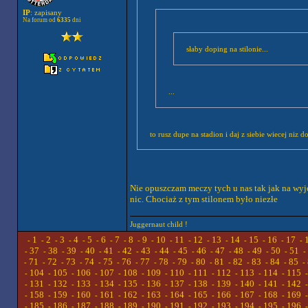
IP
: zapisany
Na forum od
6335
dni
słaby doping na stilonie...
...
to rusz dupe na stadion i daj z siebie wiecej niz do
Nie opuszczam meczy tych u nas tak jak na wyj
nic. Chociaż z tym stilonem było niezłe
Juggernaut child !
1
2
3
4
5
6
7
8
9
10
11
12
13
14
15
16
17
-
-
-
-
-
-
-
-
-
-
-
-
-
-
-
-
-
-
37
38
39
40
41
42
43
44
45
46
47
48
49
50
51
-
-
-
-
-
-
-
-
-
-
-
-
-
-
-
-
71
72
73
74
75
76
77
78
79
80
81
82
83
84
85
-
-
-
-
-
-
-
-
-
-
-
-
-
-
-
-
104
105
106
107
108
109
110
111
112
113
114
115
-
-
-
-
-
-
-
-
-
-
-
-
131
132
133
134
135
136
137
138
139
140
141
142
-
-
-
-
-
-
-
-
-
-
-
-
158
159
160
161
162
163
164
165
166
167
168
169
-
-
-
-
-
-
-
-
-
-
-
-
185
186
187
188
189
190
191
192
193
194
195
196
-
-
-
-
-
-
-
-
-
-
-
-