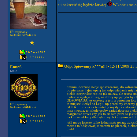
a i nakręcić się będzie łatwiej
W końcu ma on
IP
: zapisany
Na forum od
7244
dni
Odp: Śpiewamy k***a!!!
- 12/11/2009 23:
EmteS
Kibic
hmmm, dorzucę swoje spostrzeżenia, do wdrożen
po pierwsze, fajną opcją jest odpowiadanie 
piekło oczywiście robi to jak należy, ale reszta st
i właśnie wydaje mi się, że dobrą opcją bylo by
ODPOWIADA, to wszyscy z tym z automatu lecą cał
to miejsce kiedyś na Legii. np przed my chcemy
IP
: zapisany
GOLA.... no coś na ta nute by myślę że ciekawe 
Na forum od
6142
dni
inna kwestia, to młode osoby zasiadające na pie
marginesie arriva czy jak to sie tam pisze to jak
na koniec ukłony dla bębnowych i młynowych, bo
jeśli mogę jeszcze tylko jedną małą uwagę zgłosić
mozna to odśpiewać, z ciarami na plecach, nieko
pzdr!