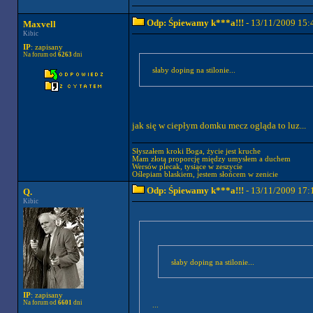
Odp: Śpiewamy k***a!!!
- 13/11/2009 15:
Maxvell
Kibic
IP
: zapisany
Na forum od
6263
dni
słaby doping na stilonie...
jak się w ciepłym domku mecz ogląda to luz...
Słyszałem kroki Boga, życie jest kruche
Mam złotą proporcję między umysłem a duchem
Wersów plecak, tysiące w zeszycie
Oślepiam blaskiem, jestem słońcem w zenicie
Odp: Śpiewamy k***a!!!
- 13/11/2009 17:
Q.
Kibic
słaby doping na stilonie...
IP
: zapisany
Na forum od
6601
dni
...