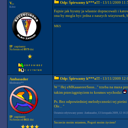
Odp: Śpiewamy k***a!!!
- 13/11/2009 11:
V...
Kibic
Fajnie jak bysmy ja wlasnie dopracowali i kato
ona by mogla byc jedna z naszych wizytowek, bo
MKS
IP
: zapisany
Na forum od
8979
dni
Odp: Śpiewamy k***a!!!
- 13/11/2009 12:
Ambasador
Moderator**
W " Hej eMKaaaeeeeSssss..." trzeba na maxa pr
takim przeciągnięciem to kosmos wychodzi
Ps. Bez odpowiedniej melodyczności tej pieśni n
Ole... "
Ostatnio edytowany przez: Ambasador, 13 listopada 2009, 12:16 [1
IP
: zapisany
Na forum od
8021
dni
Szczecin moim miastem, Pogoń moim życiem!