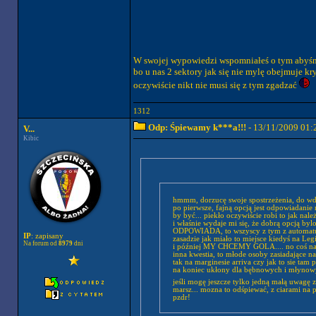
W swojej wypowiedzi wspomniałeś o tym abyśmy j
bo u nas 2 sektory jak się nie mylę obejmuje k
oczywiście nikt nie musi się z tym zgadzać
1312
Odp: Śpiewamy k***a!!!
- 13/11/2009 01:
V...
Kibic
hmmm, dorzucę swoje spostrzeżenia, do wd
po pierwsze, fajną opcją jest odpowia
by być... piekło oczywiście robi to jak należ
i właśnie wydaje mi się, że dobrą opcją b
ODPOWIADA, to wszyscy z tym z automatu le
IP
: zapisany
zasadzie jak miało to miejsce kiedyś na L
Na forum od
8979
dni
i później MY CHCEMY GOLA.... no coś na 
inna kwestia, to młode osoby zasiadające 
tak na marginesie arriva czy jak to sie tam 
na koniec ukłony dla bębnowych i młynowy
jeśli mogę jeszcze tylko jedną małą uwagę z
marsz... mozna to odśpiewać, z ciarami na 
pzdr!