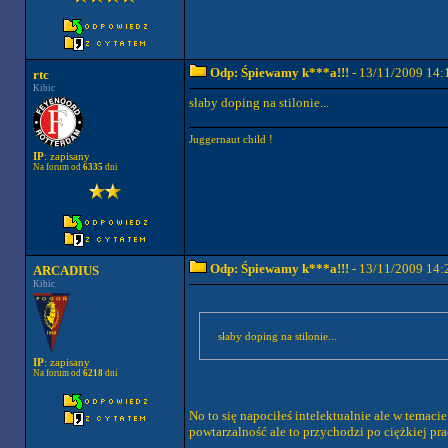
Odp: Śpiewamy k***a!!!
- 13/11/2009 14:
rtc
Kibic
słaby doping na stilonie...
Juggernaut child !
IP
: zapisany
Na forum od
6335
dni
Odp: Śpiewamy k***a!!!
- 13/11/2009 14:
ARCADIUS
Kibic
słaby doping na stilonie...
IP
: zapisany
Na forum od
6218
dni
No to się napociłeś intelektualnie ale w temaci
powtarzalność ale to przychodzi po ciężkiej pr