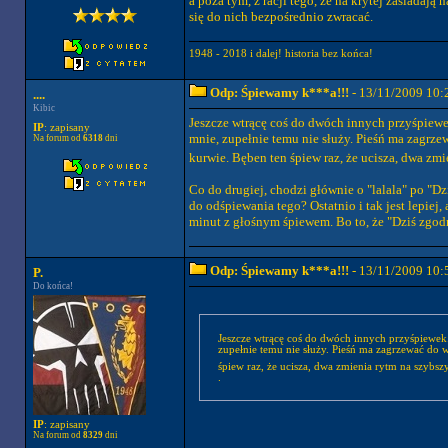
a poza tym, z racji tego, że na krytej zasiadaj
się do nich bezpośrednio zwracać.
1948 - 2018 i dalej! historia bez końca!
Odp: Śpiewamy k***a!!!
- 13/11/2009 10:
....
Kibic
Jeszcze wtrącę coś do dwóch innych przyśpiewe
IP
: zapisany
mnie, zupełnie temu nie służy. Pieśń ma zagrzew
Na forum od
6318
dni
kurwie. Bęben ten śpiew raz, że ucisza, dwa zmie
Co do drugiej, chodzi głównie o "lalala" po "Dz
do odśpiewania tego? Ostatnio i tak jest lepiej,
minut z głośnym śpiewem. Bo to, że "Dziś zgo
Odp: Śpiewamy k***a!!!
- 13/11/2009 10:
P.
Do końca!
Jeszcze wtrącę coś do dwóch innych przyśpiewek.
zupełnie temu nie służy. Pieśń ma zagrzewać do w
śpiew raz, że ucisza, dwa zmienia rytm na szybszy
.
IP
: zapisany
Na forum od
8329
dni