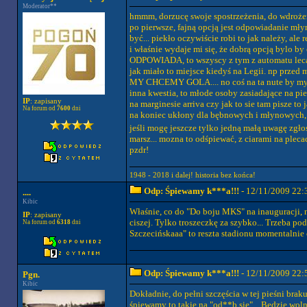
Moderator**
hmmm, dorzucę swoje spostrzeżenia, do wdroże
po pierwsze, fajną opcją jest odpowiadani
być... piekło oczywiście robi to jak należy, ale 
i właśnie wydaje mi się, że dobrą opcją bylo 
ODPOWIADA, to wszyscy z tym z automatu lecą c
jak miało to miejsce kiedyś na Legii. np przed
MY CHCEMY GOLA.... no coś na ta nute by myś
inna kwestia, to młode osoby zasiadające na p
IP
: zapisany
na marginesie arriva czy jak to sie tam pisze to
Na forum od
7600
dni
na koniec ukłony dla bębnowych i młynowych, 
jeśli mogę jeszcze tylko jedną małą uwagę zgłos
marsz... mozna to odśpiewać, z ciarami na plec
pzdr!
1948 - 2018 i dalej! historia bez końca!
Odp: Śpiewamy k***a!!!
- 12/11/2009 22:
....
Kibic
Właśnie, co do "Do boju MKS" na inauguracji, 
IP
: zapisany
ciszej. Tylko troszeczkę za szybko... Trzeba p
Na forum od
6318
dni
Szczecińskaaa" to reszta stadionu momentalnie 
Odp: Śpiewamy k***a!!!
- 12/11/2009 22:
Pgn.
Kibic
Dokładnie, do pełni szczęścia w tej pieśni braku
śpiewamy to takie na "od**b się"... Będzie wolni