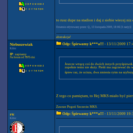
to rusz dupe na stadion i daj z siebie wiecej niz 
Ostatnio edytowany przez: Q., 13 listopada 2009, 18:06 [1 raz(y)]
abstrakcja!
Odp: Śpiewamy k***a!!!
- 13/11/2009 17:
Niebuszewiak
Kibic
IP
: zapisany
Na forum od
7975
dni
Jeszcze wtrącę coś do dwóch innych przyśpiewek.
zupełnie temu nie służy. Pieśń ma zagrzewać do w
śpiew raz, że ucisza, dwa zmienia rytm na szybszy
Z tego co pamiętam, to Hej MKS miało być pier
Zawsze Pogoń Szczecin MKS.
Odp: Śpiewamy k***a!!!
- 13/11/2009 19:
rtc
Kibic