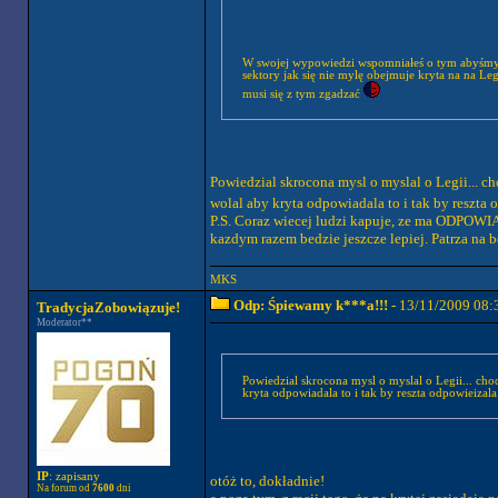
W swojej wypowiedzi wspomniałeś o tym abyśmy jak
sektory jak się nie mylę obejmuje kryta na na Legi trochę więcej wiec pomysł dobry ale wykonanie było by zjebane. moje zdanie oczywiście nikt nie
musi się z tym zgadzać
Powiedzial skrocona mysl o myslal o Legii... ch
wolal aby kryta odpowiadala to i tak by reszta 
P.S. Coraz wiecej ludzi kapuje, ze ma ODPOWIA
kazdym razem bedzie jeszcze lepiej. Patrza na 
MKS
Odp: Śpiewamy k***a!!!
- 13/11/2009 08:
TradycjaZobowiązuje!
Moderator**
Powiedzial skrocona mysl o myslal o Legii... chod
kryta odpowiadala to i tak by reszta odpowieizala
IP
: zapisany
otóż to, dokładnie!
Na forum od
7600
dni