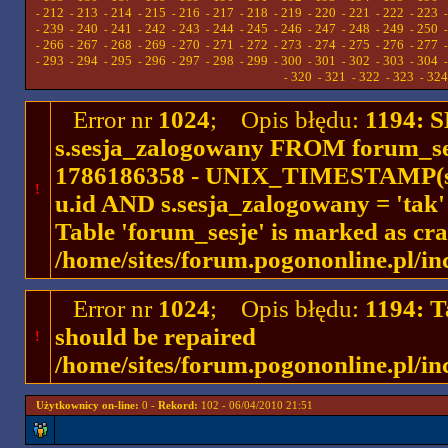
212
213
214
215
216
217
218
219
220
221
222
223
-
-
-
-
-
-
-
-
-
-
-
-
239
240
241
242
243
244
245
246
247
248
249
250
-
-
-
-
-
-
-
-
-
-
-
-
266
267
268
269
270
271
272
273
274
275
276
277
-
-
-
-
-
-
-
-
-
-
-
-
293
294
295
296
297
298
299
300
301
302
303
304
-
-
-
-
-
-
-
-
-
-
-
-
320
321
322
323
324
-
-
-
-
-
Error nr
1024
; Opis błędu:
1194: 
s.sesja_zalogowany FROM forum_se
1786186358 - UNIX_TIMESTAMP(ses
!
u.id AND s.sesja_zalogowany = 'ta
Table 'forum_sesje' is marked as cr
/home/sites/forum.pogononline.pl/in
Error nr
1024
; Opis błędu:
1194: T
should be repaired
!
/home/sites/forum.pogononline.pl/in
Użytkownicy on-line:
0 -
Rekord:
102 - 06/04/2010 21:51