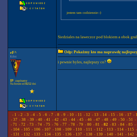
jestem tam codziennie:-)
Siedziales na laweczce pod blokiem a obok gra
Odp: Pokażmy kto ma naprawdę najlepszych
eF^
Kibic
i pewnie byles, najlepszy co?
IP
: zapisany
Na forum od
8252
dni
1
2
3
4
5
6
7
8
9
10
11
12
13
14
15
16
17
-
-
-
-
-
-
-
-
-
-
-
-
-
-
-
-
-
-
37
38
39
40
41
42
43
44
45
46
47
48
49
50
51
-
-
-
-
-
-
-
-
-
-
-
-
-
-
-
-
71
72
73
74
75
76
77
78
79
80
81
82
83
84
85
-
-
-
-
-
-
-
-
-
-
-
-
-
-
-
-
104
105
106
107
108
109
110
111
112
113
114
115
-
-
-
-
-
-
-
-
-
-
-
-
131
132
133
134
135
136
137
138
139
140
141
142
-
-
-
-
-
-
-
-
-
-
-
-