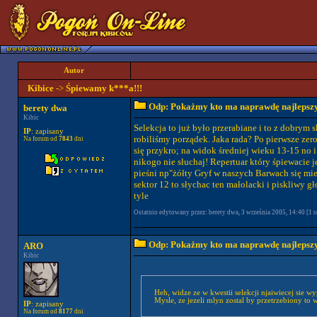
Autor
Kibice
->
Śpiewamy k***a!!!
Odp: Pokażmy kto ma naprawdę najlepszych
berety dwa
Kibic
Selekcja to już było przerabiane i to z dobrym
IP
: zapisany
robiliśmy porządek. Jaka rada? Po pierwsze zero
Na forum od
7843
dni
się przykro; na widok średniej wieku 13-15 no i
nikogo nie słuchaj! Repertuar który śpiewacie j
pieśni np"żółty Gryf w naszych Barwach się mien
sektor 12 to słychac ten małolacki i piskliwy g
tyle
Ostatnio edytowany przez: berety dwa, 3 września 2005, 14:40 [1 ra
Odp: Pokażmy kto ma naprawdę najlepszych
ARO
Kibic
Mysle, ze jezeli mlyn zostal by przetrzebiony to 
IP
: zapisany
Na forum od
8177
dni