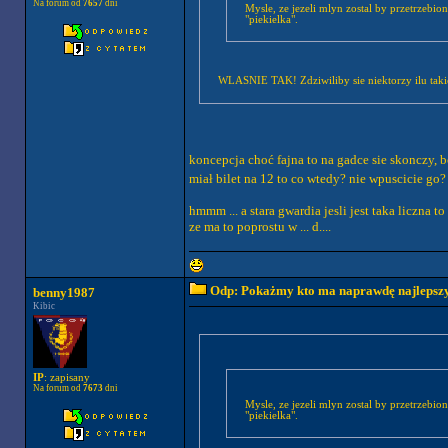
Na forum od
7657
dni
Mysle, ze jezeli mlyn zostal by przetrzebio
"piekielka".
WLASNIE TAK! Zdziwiliby sie niektorzy ilu takich
koncepcja choć fajna to na gadce sie skonczy, 
miał bilet na 12 to co wtedy? nie wpuscicie go? 
hmmm ... a stara gwardia jesli jest taka liczna 
ze ma to poprostu w ... d....
Odp: Pokażmy kto ma naprawdę najlepszych
benny1987
Kibic
IP
: zapisany
Na forum od
7673
dni
Mysle, ze jezeli mlyn zostal by przetrzebio
"piekielka".