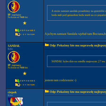
A może zamiast sandała posadzimy na gnieżdźie m
IP
: zapisany
beda stali pod gniazdem beda mieli na co popatr
Na forum od
7668
dni
A ja bym zamiast Sandała wjebał tam Bociana,bo
Odp: Pokażmy kto ma naprawdę najlepszych
SANDAŁ
Kibic
SANDAŁ byles dzis na osiedlu majowym ;] ? ew.
IP
: zapisany
Na forum od
7668
dni
jestem tam codziennie:-)
Odp: Pokażmy kto ma naprawdę najlepszych
ciepak
Kibic