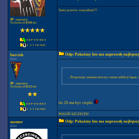
Sami przeciw wszystkim!!!
IP
: zapisany
Na forum od
8330
dni
Odp: Pokażmy kto ma naprawdę najlepszych
barcish
Kibic
...Proponuje zamiast meczyc temat selekcji lapac
IP
: zapisany
Na forum od
8123
dni
do 20 ma byc ciepło
POGOŃ SZCZECIN!
Odp: Pokażmy kto ma naprawdę najlepszych
monter
Kibic