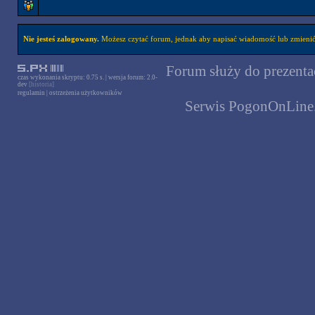
Nie jesteś zalogowany.
Możesz czytać forum, jednak aby napisać wiadomość lub zmienić 
Forum służy do prezentac
czas wykonania skryptu: 0.75 s. | wersja forum: 2.0-
dev
[historia]
regulamin
|
ostrzeżenia użytkowników
Serwis PogonOnLine.