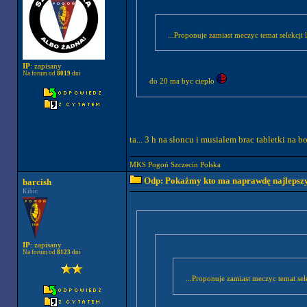
...Proponuje zamiast meczyc temat selekcji 
IP
: zapisany
Na forum od
8019
dni
do 20 ma byc ciepło
ta... 3 h na sloncu i musialem brac tabletki na 
MKS Pogoń Szczecin Polska
Odp: Pokażmy kto ma naprawdę najlepszych
barcish
Kibic
IP
: zapisany
Na forum od
8123
dni
...Proponuje zamiast meczyc temat sel