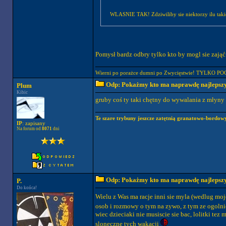
WLASNIE TAK! Zdziwiliby sie niektorzy ilu takich
Pomysł bardz odbry tylko kto by mogl sie zająć 
Wierni po porażce dumni po Zwycięstwie! TYLKO P
Odp: Pokażmy kto ma naprawdę najlepszych
Plum
Kibic
gruby coś ty taki chętny do wywalania z młyny 
Te szare trybuny jeszcze zatętnią granatowo-bordowy
IP
: zapisany
Na forum od
8071
dni
Odp: Pokażmy kto ma naprawdę najlepszych
P.
Do końca!
Wielu z Was ma racje inni sie myla (wedlug mojej
osob i rozmowy o tym na zywo, z tym ze ogolnie 
wiec dzieciaki nie musiscie sie bac, lolitki te
sloneczne tych wakacji