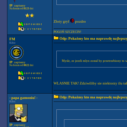
IP
: zapisany
Na forum od
8123
dni
Złoty gryf
pozdro
POGOŃ SZCZECIN!
Odp: Pokażmy kto ma naprawdę najlepszych
FM
Kibic
Mysle, ze jezeli mlyn zostal by przetrzebiony to 
IP
: zapisany
Na forum od
8022
dni
WLASNIE TAK! Zdziwiliby sie niektorzy ilu taki
Odp: Pokażmy kto ma naprawdę najlepszych
- papa gamoniu! -
Kibic
IP
: zapisany