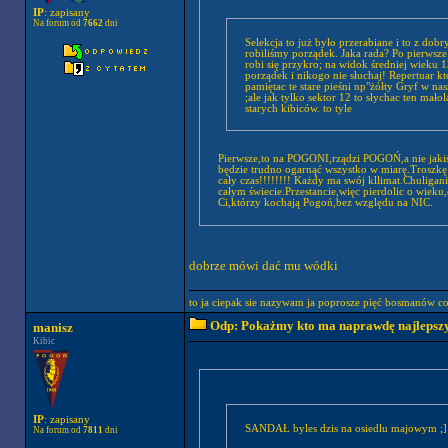
IP
: zapisany
Na forum od
7662
dni
Selekcja to już było przerabiane i to z do
robiliśmy porządek. Jaka rada? Po pierwsze
robi się przykro; na widok średniej wieku 1
porządek i nikogo nie słuchaj! Repertuar kt
pamiętac te stare pieśni np"żółty Gryf w na
;ale jak tylko sektor 12 to słychac ten mał
starych kibiców. to tyle
Pierwsze,to na POGONI,rządzi POGOŃ,a nie jakiś
będzie trudno ogarnąć wszystko w miarę.Troszkę 
cały czas!!!!!!!! Każdy ma swój kllimat.Chuliga
całym świecie.Przestancie,więc pierdolic o wie
Ci,którzy kochają Pogoń,bez względu na NIC.
dobrze mówi dać mu wódki
to ja ciepak sie nazywam ja poprosze pięć bosmanów c
Odp: Pokażmy kto ma naprawdę najlepszych
manisz
Kibic
IP
: zapisany
SANDAŁ byles dzis na osiedlu majowym ;] 
Na forum od
7811
dni