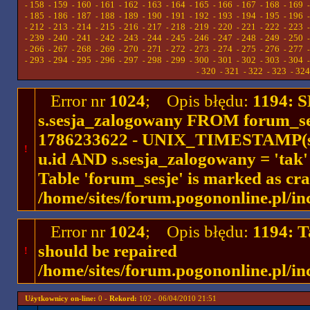
158
159
160
161
162
163
164
165
166
167
168
169
-
-
-
-
-
-
-
-
-
-
-
-
185
186
187
188
189
190
191
192
193
194
195
196
-
-
-
-
-
-
-
-
-
-
-
-
212
213
214
215
216
217
218
219
220
221
222
223
-
-
-
-
-
-
-
-
-
-
-
-
239
240
241
242
243
244
245
246
247
248
249
250
-
-
-
-
-
-
-
-
-
-
-
-
266
267
268
269
270
271
272
273
274
275
276
277
-
-
-
-
-
-
-
-
-
-
-
-
293
294
295
296
297
298
299
300
301
302
303
304
-
-
-
-
-
-
-
-
-
-
-
-
320
321
322
323
324
-
-
-
-
-
Error nr
1024
; Opis błędu:
1194: 
s.sesja_zalogowany FROM forum_se
1786233622 - UNIX_TIMESTAMP(ses
!
u.id AND s.sesja_zalogowany = 'ta
Table 'forum_sesje' is marked as cr
/home/sites/forum.pogononline.pl/in
Error nr
1024
; Opis błędu:
1194: T
should be repaired
!
/home/sites/forum.pogononline.pl/in
Użytkownicy on-line:
0 -
Rekord:
102 - 06/04/2010 21:51