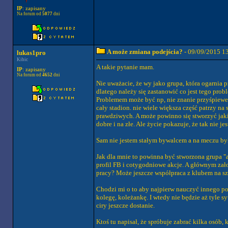
IP
: zapisany
Na forum od
5077
dni
A może zmiana podejścia?
- 09/09/2015 1
lukas1pro
Kibic
A takie pytanie mam.
IP
: zapisany
Na forum od
4652
dni
Nie uważacie, że wy jako grupa, która ogarnia 
dlatego należy się zastanowić co jest tego proble
Problemem może być np, nie znanie przyśpiewek,
cały stadion. nie wiele większa część patrzy na 
prawdziwych. A może powinno się stworzyć jakie
dobre i na złe. Ale życie pokazuje, że tak nie j
Sam nie jestem stałym bywalcem a na meczu był
Jak dla mnie to powinna być stworzona grupa "
profil FB i cotygodniowe akcje. A głównym zał
pracy? Może jeszcze współpraca z klubem na sz
Chodzi mi o to aby najpierw nauczyć innego pode
kolegę, koleżankę. I wtedy nie będzie aż tyle sy
ciry jeszcze dostanie.
Ktoś tu napisał, że spróbuje zabrać kilka osób,