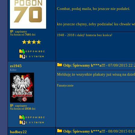
Combat, podaj maila, bo jeszcze nie podałeś.
kto jeszcze chętny, żeby podziałać ku chwale w
IP
: zapisany
Na forum od
7601
dni
1948 - 2018 i dalej! historia bez końca!
Odp: Śpiewamy k***a!!!
- 07/09/2015 22:
zs1945
Kibic
Melduję że wszystkie plakaty już wiszą na dziel
Fanatycznie
IP
: zapisany
Na forum od
4930
dni
Odp: Śpiewamy k***a!!!
- 08/09/2015 01:
badboy22