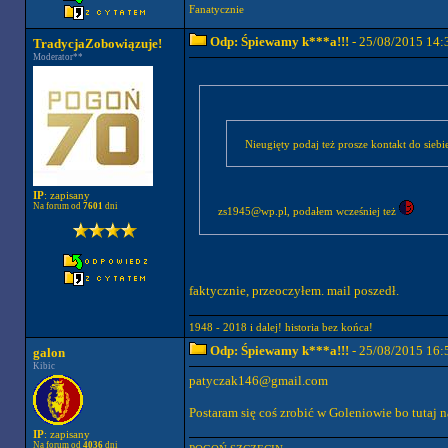
Fanatycznie
Odp: Śpiewamy k***a!!!
- 25/08/2015 14:
TradycjaZobowiązuje!
Moderator**
Nieugięty podaj też prosze kontakt do siebie
IP
: zapisany
Na forum od
7601
dni
zs1945@wp.pl
, podałem wcześniej też
faktycznie, przeoczyłem. mail poszedł.
1948 - 2018 i dalej! historia bez końca!
Odp: Śpiewamy k***a!!!
- 25/08/2015 16:
galon
Kibic
patyczak146@gmail.com
Postaram się coś zrobić w Goleniowie bo tutaj na
IP
: zapisany
Na forum od
4036
dni