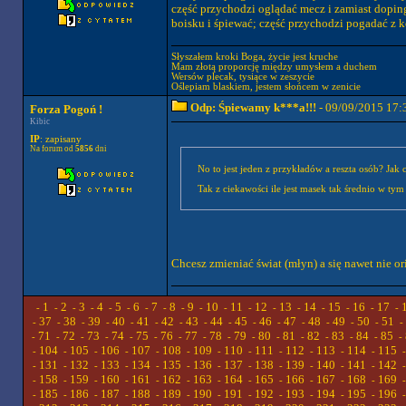
część przychodzi oglądać mecz i zamiast dopingo
boisku i śpiewać; część przychodzi pogadać z k
Słyszałem kroki Boga, życie jest kruche
Mam złotą proporcję między umysłem a duchem
Wersów plecak, tysiące w zeszycie
Oślepiam blaskiem, jestem słońcem w zenicie
Odp: Śpiewamy k***a!!!
- 09/09/2015 17:
Forza Pogoń !
Kibic
IP
: zapisany
Na forum od
5856
dni
No to jest jeden z przykładów a reszta osób? Jak
Tak z ciekawości ile jest masek tak średnio w tym
Chcesz zmieniać świat (młyn) a się nawet nie or
1
2
3
4
5
6
7
8
9
10
11
12
13
14
15
16
17
-
-
-
-
-
-
-
-
-
-
-
-
-
-
-
-
-
-
37
38
39
40
41
42
43
44
45
46
47
48
49
50
51
-
-
-
-
-
-
-
-
-
-
-
-
-
-
-
-
71
72
73
74
75
76
77
78
79
80
81
82
83
84
85
-
-
-
-
-
-
-
-
-
-
-
-
-
-
-
-
104
105
106
107
108
109
110
111
112
113
114
115
-
-
-
-
-
-
-
-
-
-
-
-
131
132
133
134
135
136
137
138
139
140
141
142
-
-
-
-
-
-
-
-
-
-
-
-
158
159
160
161
162
163
164
165
166
167
168
169
-
-
-
-
-
-
-
-
-
-
-
-
185
186
187
188
189
190
191
192
193
194
195
196
-
-
-
-
-
-
-
-
-
-
-
-