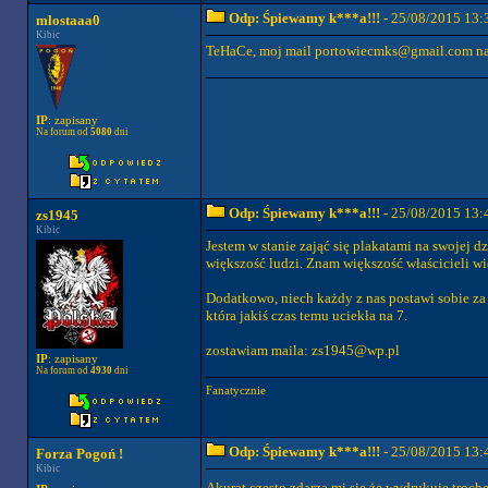
Odp: Śpiewamy k***a!!!
- 25/08/2015 13:
mlostaaa0
Kibic
TeHaCe, moj mail
portowiecmks@gmail.com
na
IP
: zapisany
Na forum od
5080
dni
Odp: Śpiewamy k***a!!!
- 25/08/2015 13:
zs1945
Kibic
Jestem w stanie zająć się plakatami na swojej 
większość ludzi. Znam większość właścicieli 
Dodatkowo, niech każdy z nas postawi sobie za 
która jakiś czas temu uciekła na 7.
zostawiam maila:
zs1945@wp.pl
IP
: zapisany
Na forum od
4930
dni
Fanatycznie
Odp: Śpiewamy k***a!!!
- 25/08/2015 13:
Forza Pogoń !
Kibic
Akurat często zdarza mi się że wydrukuje troch