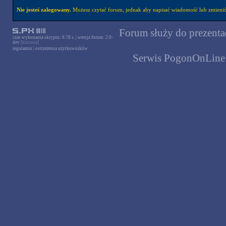
Nie jesteś zalogowany.
Możesz czytać forum, jednak aby napisać wiadomość lub zmienić 
Forum służy do prezentac
czas wykonania skryptu: 0.78 s. | wersja forum: 2.0-
dev
[historia]
regulamin
|
ostrzeżenia użytkowników
Serwis PogonOnLine.