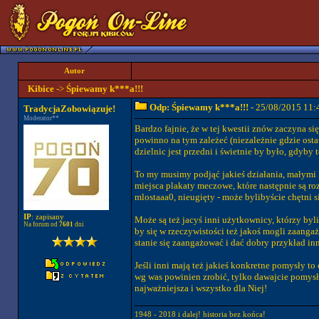
Autor
Kibice
->
Śpiewamy k***a!!!
Odp: Śpiewamy k***a!!!
- 25/08/2015 11:
TradycjaZobowiązuje!
Moderator**
Bardzo fajnie, że w tej kwestii znów zaczyna si
powinno na tym zależeć (niezależnie gdzie osta
dzielnic jest przedni i świetnie by było, gdyby
To my musimy podjąć jakieś działania, małymi 
miejsca plakaty meczowe, które następnie są ro
mlostaaa0, nieugięty - może bylibyście chętni si
IP
: zapisany
Może są też jacyś inni użytkownicy, którzy byl
Na forum od
7601
dni
by się w rzeczywistości też jakoś mogli zaanga
stanie się zaangażować i dać dobry przykład in
Jeśli inni mają też jakieś konkretne pomysły to c
wg was powinien zrobić, tylko dawajcie pomysł
najważniejsza i wszystko dla Niej!
1948 - 2018 i dalej! historia bez końca!