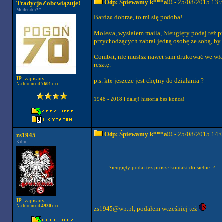
Odp: Śpiewamy k***a!!!
- 25/08/2015 13:
TradycjaZobowiązuje!
Moderator**
Bardzo dobrze, to mi się podoba!
Molesta, wysłałem maila, Nieugięty podaj też pr
przychodzących zabrał jedną osobę ze sobą, by 
Combat, nie musisz nawet sam drukować we włas
resztę.
IP
: zapisany
p.s. kto jeszcze jest chętny do działania ?
Na forum od
7601
dni
1948 - 2018 i dalej! historia bez końca!
Odp: Śpiewamy k***a!!!
- 25/08/2015 14:
zs1945
Kibic
Nieugięty podaj też prosze kontakt do siebie. ?
IP
: zapisany
Na forum od
4930
dni
zs1945@wp.pl
, podałem wcześniej też