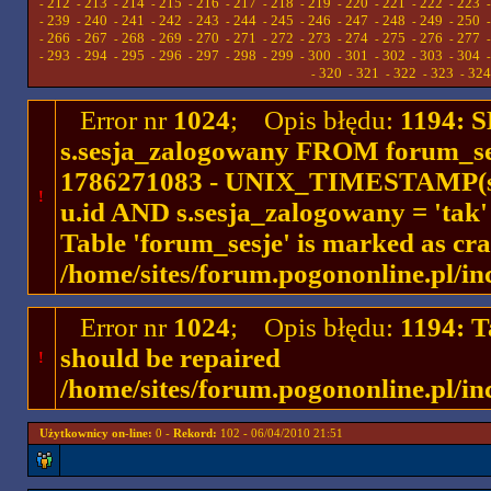
212
213
214
215
216
217
218
219
220
221
222
223
-
-
-
-
-
-
-
-
-
-
-
-
239
240
241
242
243
244
245
246
247
248
249
250
-
-
-
-
-
-
-
-
-
-
-
-
266
267
268
269
270
271
272
273
274
275
276
277
-
-
-
-
-
-
-
-
-
-
-
-
293
294
295
296
297
298
299
300
301
302
303
304
-
-
-
-
-
-
-
-
-
-
-
-
320
321
322
323
324
-
-
-
-
-
Error nr
1024
; Opis błędu:
1194: 
s.sesja_zalogowany FROM forum_se
1786271083 - UNIX_TIMESTAMP(ses
!
u.id AND s.sesja_zalogowany = 'ta
Table 'forum_sesje' is marked as cr
/home/sites/forum.pogononline.pl/in
Error nr
1024
; Opis błędu:
1194: T
should be repaired
!
/home/sites/forum.pogononline.pl/in
Użytkownicy on-line:
0 -
Rekord:
102 - 06/04/2010 21:51