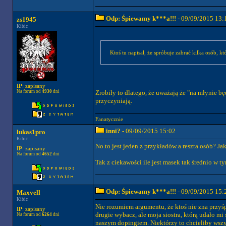
Odp: Śpiewamy k***a!!!
- 09/09/2015 13:
zs1945
Kibic
Ktoś tu napisał, że spróbuje zabrać kilka osób, 
IP
: zapisany
Zrobiły to dlatego, że uważają że "na młynie bę
Na forum od
4930
dni
przyczyniają.
Fanatycznie
inni?
- 09/09/2015 15:02
lukas1pro
Kibic
No to jest jeden z przykładów a reszta osób? J
IP
: zapisany
Na forum od
4652
dni
Tak z ciekawości ile jest masek tak średnio w t
Odp: Śpiewamy k***a!!!
- 09/09/2015 15:
Maxvell
Kibic
Nie rozumiem argumentu, że ktoś nie zna przyśp
IP
: zapisany
drugie wybacz, ale moja siostra, którą udało mi
Na forum od
6264
dni
naszym dopingiem. Niektórzy to chcieliby wszyst