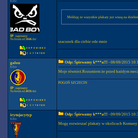
Kibic
Melduję że wszystkie plakaty już wiszą na dzielni
IP
: zapisany
Na forum od
5046
dni
szacunek dla ciebie ode mnie
Odp: Śpiewamy k***a!!!
- 08/09/2015 10:
galon
Kibic
Moje również.Rozumiem że przed każdym mecze
POGOŃ SZCZECIN
IP
: zapisany
Na forum od
4036
dni
Odp: Śpiewamy k***a!!!
- 09/09/2015 10:
irytujacytyp
Kibic
Mogę rozwieszać plakaty w okolicach Komuny 