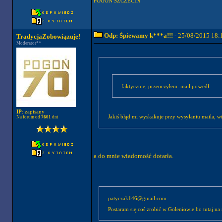
POGOŃ SZCZECIN
Odp: Śpiewamy k***a!!!
- 25/08/2015 18:
TradycjaZobowiązuje!
Moderator**
faktycznie, przeoczyłem. mail poszedł.
IP
: zapisany
Jakiś błąd mi wyskakuje przy wysyłaniu maila, wi
Na forum od
7601
dni
a do mnie wiadomość dotarła.
patyczak146@gmail.com
Postaram się coś zrobić w Goleniowie bo tutaj na r