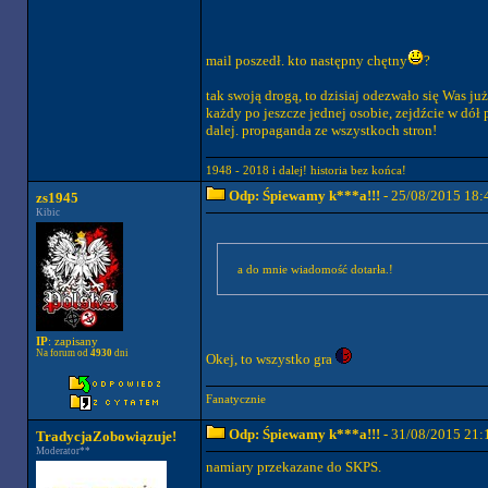
mail poszedł. kto następny chętny
?
tak swoją drogą, to dzisiaj odezwało się Was już
każdy po jeszcze jednej osobie, zejdźcie w dół
dalej. propaganda ze wszystkoch stron!
1948 - 2018 i dalej! historia bez końca!
Odp: Śpiewamy k***a!!!
- 25/08/2015 18:
zs1945
Kibic
a do mnie wiadomość dotarła.!
IP
: zapisany
Na forum od
4930
dni
Okej, to wszystko gra
Fanatycznie
Odp: Śpiewamy k***a!!!
- 31/08/2015 21:
TradycjaZobowiązuje!
Moderator**
namiary przekazane do SKPS.