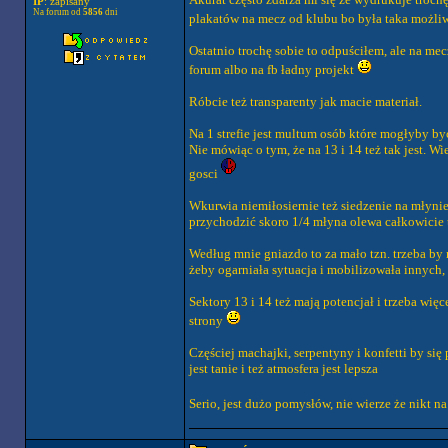
IP
: zapisany
Na forum od
5856
dni
plakatów na mecz od klubu bo była taka możliwo
Ostatnio trochę sobie to odpuściłem, ale na mec
forum albo na fb ładny projekt
Róbcie też transparenty jak macie materiał.
Na 1 strefie jest multum osób które mogłyby by
Nie mówiąc o tym, że na 13 i 14 też tak jest. W
gosci
Wkurwia niemiłosiernie też siedzenie na młynie 
przychodzić skoro 1/4 młyna olewa całkowicie to
Według mnie gniazdo to za mało tzn. trzeba by n
żeby ogarniała sytuacja i mobilizowała innych, t
Sektory 13 i 14 też mają potencjał i trzeba więce
strony
Częściej machajki, serpentyny i konfetti by się 
jest tanie i też atmosfera jest lepsza
Serio, jest dużo pomysłów, nie wierze że nikt n