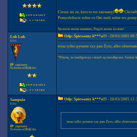
Ciesze sie ze, ktos to tez zauwazyl
Chcialb
Pomysleliscie sobie co Oni moli sobie tez pomy
Szczecin moim miastem, Pogoń moim życiem!
Odp: Śpiewamy k***a!!!
- 20/03/2005 09:
Luk Luk
Kibic
teraz tylko pytanie czy pan Żyro, albo obserwato
"Wierzę, że inteligencja i strach są nieodłączne. Goście 
IP
: zapisany
Na forum od
8226
dni
Odp: Śpiewamy k***a!!!
- 20/03/2005 11:
Sampaio
Kibic
teraz tylko pytanie czy pan Żyro, albo obserwator 
IP
: zapisany
Na forum od
8342
dni