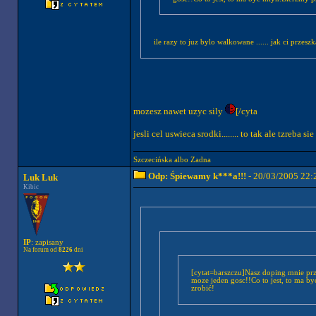
ile razy to juz bylo walkowane ...... jak ci przesz
mozesz nawet uzyc sily
[/cyta
jesli cel uswieca srodki........ to tak ale tzreba si
Szczecińska albo Zadna
Odp: Śpiewamy k***a!!!
- 20/03/2005 22:
Luk Luk
Kibic
IP
: zapisany
Na forum od
8226
dni
[cytat=barszczu]Nasz doping mnie prz
moze jeden gosc!!Co to jest, to ma b
zrobić!