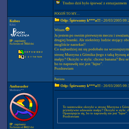
Trudno dziś było śpiewać z entuzjazmem
POGOŃ TO MY....
Odp: Śpiewamy k***a!!!
- 20/03/2005 09:
Kubos
Kibic
Witam
Ja jestem po swoim pierwszym meczu i uważam, 
drugiej bramki. Ale niektórzy ludzie stojący ob
IP
: zapisany
Na forum od
7814
dni
mogliście narzekać!
Co najbardziej mi się podobało na wczorajszym 
stronę Murzyna z Górnika (tego z taką fryzurą a
małpy? Okrzyki w stylu: chcesz banana? Bez sens
bo to naprawdę nie jest "fajne".
Pozdrawiam
Patriota
Odp: Śpiewamy k***a!!!
- 20/03/2005 09:
Ambasador
Moderator**
Te rasistowskie okrzyki w stronę Murzyna z Górni
prymitywne udawanie małpy? Okrzyki w stylu: chce
Opamiętajcie się, bo to naprawdę nie jest "fajne".
Pozdrawiam
IP
: zapisany
Na forum od
8022
dni