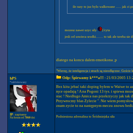
ile razy to juz bylo walkowane ...... jak ci 
mozesz nawet uzyc sily
[/cyta
jesli cel uswieca srodki........ to tak ale tzreba sie
dlatego na koncu dalem emotikona ;p
"Wierzę, że inteligencja i strach są nieodłączne. Goście 
Odp: Śpiewamy k***a!!!
- 21/03/2005 13:
hPS
*zablokowany
Bez kitu jebać taki doping byłem w Waiwe to az
ręce opadają ! A na Pogoni 13 tys. i spiewa moze
stac ! Niedługo Amica nas przekrzyczy jak tak d
Przywrocmy blas Zylecie ". Nie wiem pomysłow j
znam zycie to na następnym meczu znowu bedize
IP
: zapisany
Podniesiona adrenalina to Śródmiejska siła
Na forum od
7860
dni