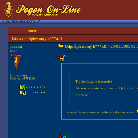
Autor
Kibice
->
Śpiewamy k***a!!!
Odp: Śpiewamy k***a!!!
- 20/03/2005 02:
jaka24
Kibic
IP
: zapisany
Na forum od
7812
dni
Troche ściągne (skseruje)
Jak wasze sumienie po meczu ? (chodzi mi
Szczerze.
śpiewać śpiewałem ale chyba troszkę bez wiary...