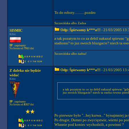
To do roboty............pozdro
Szczecińska albo Zadna
Odp: Śpiewamy k***a!!!
- 21/03/2005 13:
SISMIC
Kibic
a tak pozatym to co za debil nakazal spiewac "
stadionu? to juz swoich bluzgacie? niech ta oso
IP
: zapisany
Na forum od
7911
dni
Szczecińska albo żadna!
Odp: Śpiewamy k***a!!!
- 21/03/2005 13:
Z daleka nie będzie
widać
Kibic
a tak pozatym to co za debil nakazal spiewac "gd
juz swoich bluzgacie? niech ta osoba rowno pierdo
IP
: zapisany
Na forum od
8357
dni
Po pierwsze było "...hej kurwa..." bynajmniej j
Po drugie, Dumni po zwycięstwie, wierni po por
Własnie pod koniec wychodzili, a powinni ?