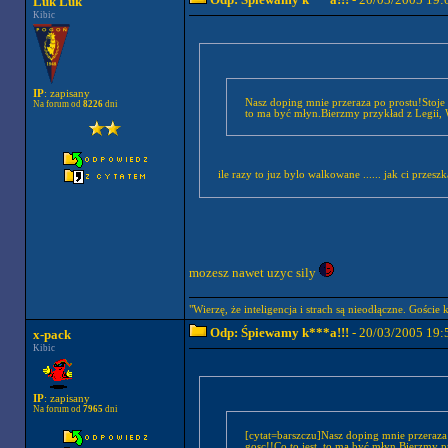
Luk Luk
Kibic
IP
: zapisany
Nasz doping mnie przeraza po prostu!Stoje 
Na forum od
8226
dni
to ma być młyn.Bierzmy przykład z Legii, 
ile razy to juz bylo walkowane ...... jak ci przesz
mozesz nawet uzyc sily
"Wierzę, że inteligencja i strach są nieodłączne. Goście 
Odp: Śpiewamy k***a!!!
- 20/03/2005 19:
x-pack
Kibic
IP
: zapisany
Na forum od
7965
dni
[cytat=barszczu]Nasz doping mnie przeraza
gosc!!Co to jest, to ma być młyn.Bierzmy p