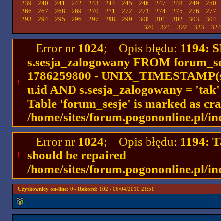
239
240
241
242
243
244
245
246
247
248
249
250
-
-
-
-
-
-
-
-
-
-
-
-
266
267
268
269
270
271
272
273
274
275
276
277
-
-
-
-
-
-
-
-
-
-
-
-
293
294
295
296
297
298
299
300
301
302
303
304
-
-
-
-
-
-
-
-
-
-
-
-
320
321
322
323
324
-
-
-
-
-
Error nr
1024
; Opis błędu:
1194: 
s.sesja_zalogowany FROM forum_se
1786259800 - UNIX_TIMESTAMP(ses
!
u.id AND s.sesja_zalogowany = 'ta
Table 'forum_sesje' is marked as cr
/home/sites/forum.pogononline.pl/in
Error nr
1024
; Opis błędu:
1194: T
should be repaired
!
/home/sites/forum.pogononline.pl/in
Użytkownicy on-line:
0 -
Rekord:
102 - 06/04/2010 21:51