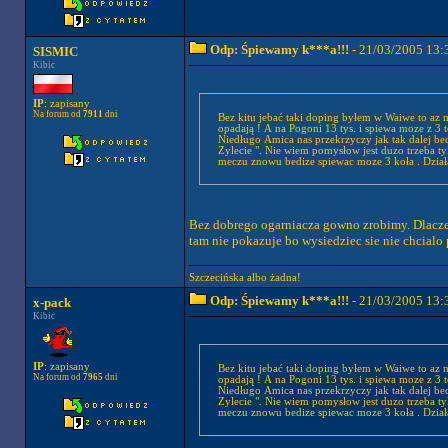
Odp: Śpiewamy k***a!!!
- 21/03/2005 13:
SISMIC
Kibic
IP
: zapisany
Na forum od
7911
dni
Bez kitu jebać taki doping byłem w Waiwe to az m
opadają ! A na Pogoni 13 tys. i spiewa moze z 3 t
Niedługo Amica nas przekrzyczy jak tak dalej be
Zylecie ". Nie wiem pomysłow jest duzo trzeba ty
meczu znowu bedize spiewac moze 3 koła . Dział
Bez dobrego ogarniacza gowno zrobimy. Dlaczego
tam nie pokazuje bo wysiedziec sie nie chcialo 
Szczecińska albo żadna!
Odp: Śpiewamy k***a!!!
- 21/03/2005 13:
x-pack
Kibic
IP
: zapisany
Bez kitu jebać taki doping byłem w Waiwe to az m
Na forum od
7965
dni
opadają ! A na Pogoni 13 tys. i spiewa moze z 3 t
Niedługo Amica nas przekrzyczy jak tak dalej be
Zylecie ". Nie wiem pomysłow jest duzo trzeba ty
meczu znowu bedize spiewac moze 3 koła . Dział