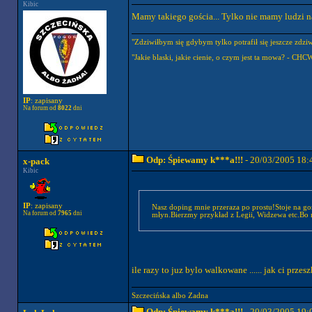
Kibic
Mamy takiego gościa... Tylko nie mamy ludzi 
"Zdziwiłbym się gdybym tylko potrafił się jeszcze zdziwi
"Jakie blaski, jakie cienie, o czym jest ta mowa? - CHC
IP
: zapisany
Na forum od
8022
dni
Odp: Śpiewamy k***a!!!
- 20/03/2005 18:
x-pack
Kibic
IP
: zapisany
Nasz doping mnie przeraza po prostu!Stoje na go
Na forum od
7965
dni
młyn.Bierzmy przykład z Legii, Widzewa etc.Bo n
ile razy to juz bylo walkowane ...... jak ci przes
Szczecińska albo Zadna
Odp: Śpiewamy k***a!!!
- 20/03/2005 19: