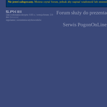
Nie jesteś zalogowany.
Możesz czytać forum, jednak aby napisać wiadomość lub zmienić 
Forum służy do prezentac
czas wykonania skryptu: 0.05 s. | wersja forum: 2.0-
dev
[historia]
regulamin
|
ostrzeżenia użytkowników
Serwis PogonOnLine.