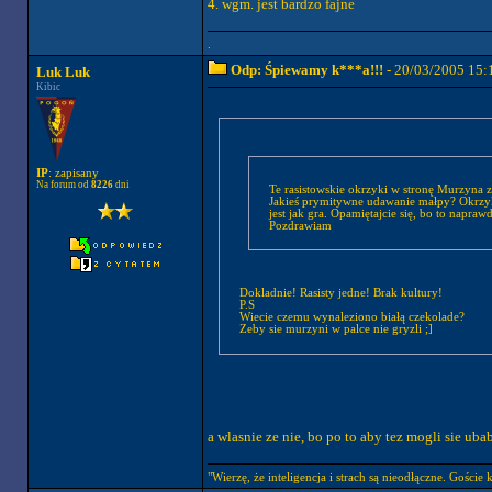
4. wgm. jest bardzo fajne
.
Odp: Śpiewamy k***a!!!
- 20/03/2005 15:
Luk Luk
Kibic
IP
: zapisany
Na forum od
8226
dni
Te rasistowskie okrzyki w stronę Murzyna z
Jakieś prymitywne udawanie małpy? Okrzyki 
jest jak gra. Opamiętajcie się, bo to naprawd
Pozdrawiam
Dokladnie! Rasisty jedne! Brak kultury!
P.S
Wiecie czemu wynaleziono białą czekolade?
Zeby sie murzyni w palce nie gryzli ;]
a wlasnie ze nie, bo po to aby tez mogli sie uba
"Wierzę, że inteligencja i strach są nieodłączne. Goście 