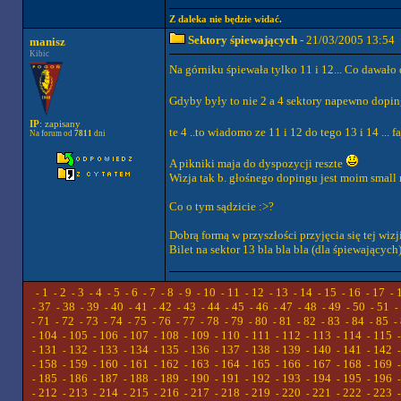
Z daleka nie będzie widać.
Sektory śpiewających
- 21/03/2005 13:54
manisz
Kibic
Na górniku śpiewała tylko 11 i 12... Co dawało 
Gdyby były to nie 2 a 4 sektory napewno dopin
IP
: zapisany
te 4 ..to wiadomo ze 11 i 12 do tego 13 i 14 ...
Na forum od
7811
dni
A pikniki maja do dyspozycji reszte
Wizja tak b. głośnego dopingu jest moim small
Co o tym sądzicie :>?
Dobrą formą w przyszłości przyjęcia się tej wizji 
Bilet na sektor 13 bla bla bla (dla śpiewających
1
2
3
4
5
6
7
8
9
10
11
12
13
14
15
16
17
-
-
-
-
-
-
-
-
-
-
-
-
-
-
-
-
-
-
37
38
39
40
41
42
43
44
45
46
47
48
49
50
51
-
-
-
-
-
-
-
-
-
-
-
-
-
-
-
-
71
72
73
74
75
76
77
78
79
80
81
82
83
84
85
-
-
-
-
-
-
-
-
-
-
-
-
-
-
-
-
104
105
106
107
108
109
110
111
112
113
114
115
-
-
-
-
-
-
-
-
-
-
-
-
131
132
133
134
135
136
137
138
139
140
141
142
-
-
-
-
-
-
-
-
-
-
-
-
158
159
160
161
162
163
164
165
166
167
168
169
-
-
-
-
-
-
-
-
-
-
-
-
185
186
187
188
189
190
191
192
193
194
195
196
-
-
-
-
-
-
-
-
-
-
-
-
212
213
214
215
216
217
218
219
220
221
222
223
-
-
-
-
-
-
-
-
-
-
-
-