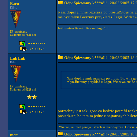
Odp: Śpiewamy k***a!!!
- 20/03/2005 17:
Baru
Kibic
Nasz doping mnie przeraza po prostu!Stoje na g
ma być młyn.Bierzmy przykład z Legii, Widzewa
Jeśli umiesz liczyć...licz na Pogoń..!
IP
: zapisany
Na forum od
7836
dni
Odp: Śpiewamy k***a!!!
- 20/03/2005 18:
Luk Luk
Kibic
Nasz doping mnie przeraza po prostu!Stoje na go
młyn.Bierzmy przykład z Legii, Widzewa etc.Bo n
IP
: zapisany
Na forum od
8226
dni
potrzebny jest taki gosc co bedzie potrafil rozk
posiedziec, bo tam sa jedne z najtanszych bilet
"Wierzę, że inteligencja i strach są nieodłączne. Goście 
Odp: Śpiewamy k***a!!!
- 20/03/2005 18:
mem