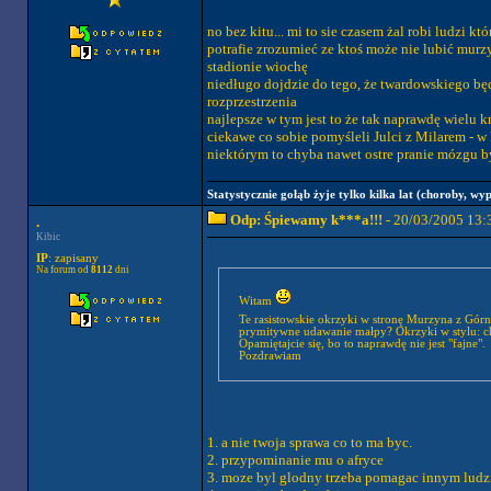
no bez kitu... mi to sie czasem żal robi ludzi k
potrafie zrozumieć ze ktoś może nie lubić murz
stadionie wiochę
niedługo dojdzie do tego, że twardowskiego będ
rozprzestrzenia
najlepsze w tym jest to że tak naprawdę wielu k
ciekawe co sobie pomyśleli Julci z Milarem - w 
niektórym to chyba nawet ostre pranie mózgu by s
Statystycznie gołąb żyje tylko kilka lat (choroby, wyp
Odp: Śpiewamy k***a!!!
- 20/03/2005 13:
.
Kibic
IP
: zapisany
Na forum od
8112
dni
Witam
Te rasistowskie okrzyki w stronę Murzyna z Górni
prymitywne udawanie małpy? Okrzyki w stylu: chce
Opamiętajcie się, bo to naprawdę nie jest "fajne".
Pozdrawiam
1. a nie twoja sprawa co to ma byc.
2. przypominanie mu o afryce
3. moze byl glodny trzeba pomagac innym lud