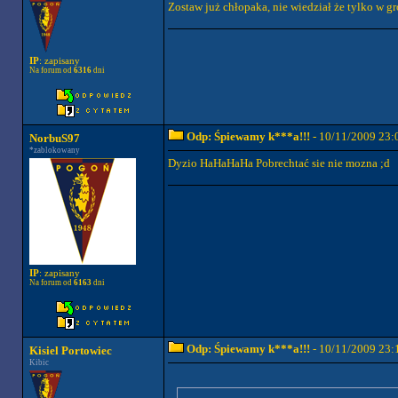
Zostaw już chłopaka, nie wiedział że tylko w g
IP
: zapisany
Na forum od
6316
dni
Odp: Śpiewamy k***a!!!
- 10/11/2009 23:
NorbuS97
*zablokowany
Dyzio HaHaHaHa Pobrechtać sie nie mozna ;d
IP
: zapisany
Na forum od
6163
dni
Odp: Śpiewamy k***a!!!
- 10/11/2009 23:
Kisiel Portowiec
Kibic