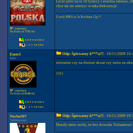
Licze jutro na te 10 tysiecy i swietna zabawe,
chce mi sie wierzyc w taka frekwencje.
O mój MKS-ie Ja Kocham Cię !!
IP
: zapisany
Na forum od
7741
dni
Odp: Śpiewamy k***a!!!
- 10/11/2009 16:
EmteS
Kibic
nieważne czy na dworze skwar czy znów za oknem
1312
IP
: zapisany
Na forum od
6140
dni
Odp: Śpiewamy k***a!!!
- 10/11/2009 19:
NorbuS97
*zablokowany
Doszły mnie suchy, że bez dowodu Tożsamosci s