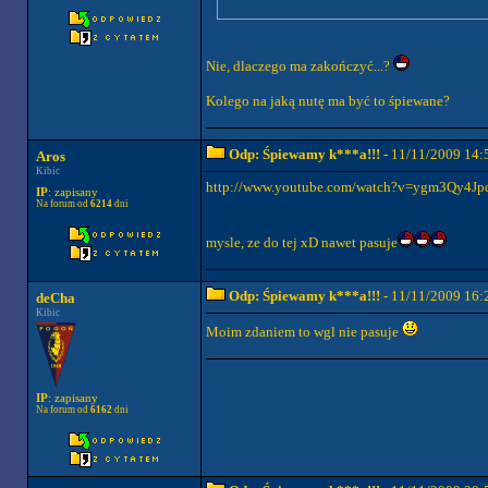
Nie, dlaczego ma zakończyć...?
Kolego na jaką nutę ma być to śpiewane?
Odp: Śpiewamy k***a!!!
- 11/11/2009 14:
Aros
Kibic
http://www.youtube.com/watch?v=ygm3Qy4Jp
IP
: zapisany
Na forum od
6214
dni
mysle, ze do tej xD nawet pasuje
Odp: Śpiewamy k***a!!!
- 11/11/2009 16:
deCha
Kibic
Moim zdaniem to wgl nie pasuje
IP
: zapisany
Na forum od
6162
dni