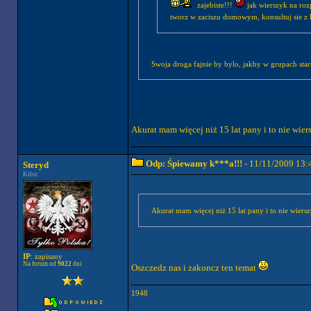
zajebiste!!!
jak wierszyk na rozp
tworz w zaciszu domowym, konsultuj sie z
Swoja droga fajnie by bylo, jakby w grupach sta
Akurat mam więcej niż 15 lat pany i to nie wier
Odp: Śpiewamy k***a!!!
- 11/11/2009 13:
Steryd
Kibic
Akurat mam więcej niż 15 lat pany i to nie wiers
IP
: zapisany
Na forum od
9022
dni
Oszczedz nas i zakoncz ten temat
1948