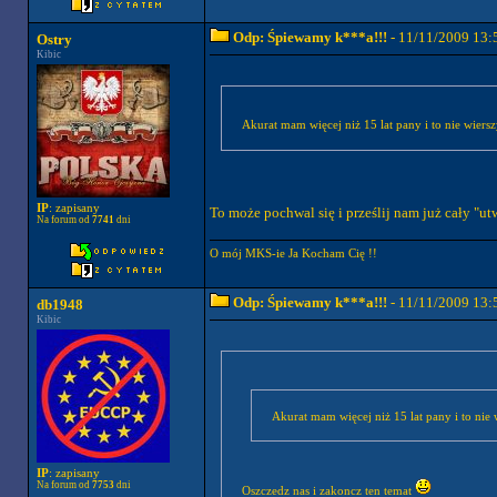
Odp: Śpiewamy k***a!!!
- 11/11/2009 13:
Ostry
Kibic
Akurat mam więcej niż 15 lat pany i to nie wiers
IP
: zapisany
To może pochwal się i prześlij nam już cały 
Na forum od
7741
dni
O mój MKS-ie Ja Kocham Cię !!
Odp: Śpiewamy k***a!!!
- 11/11/2009 13:
db1948
Kibic
Akurat mam więcej niż 15 lat pany i to nie
IP
: zapisany
Na forum od
7753
dni
Oszczedz nas i zakoncz ten temat