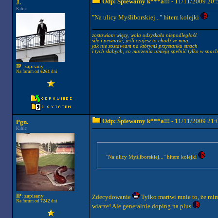
Odp: Śpiewamy k***a!!!
- 11/11/2009 20:
J.
Kibic
"Na ulicy Myśliborskiej..." hitem kolejki
zostawiam więzy, wola odzyskała niepodległość
siłę i pewność, jeśli czujesz to chodź ze mną
jak nie zostawiam na którymś przystanku strach
i tych słabych, co marzenia umieją spełnić tylko w snach
IP
: zapisany
Na forum od
6261
dni
Odp: Śpiewamy k***a!!!
- 11/11/2009 21:
Pgn.
Kibic
"Na ulicy Myśliborskiej..." hitem kolejki
Zdecydowanie
Tylko martwi mnie to, że mim
IP
: zapisany
Na forum od
7242
dni
wiarze! Ale generalnie doping na plus