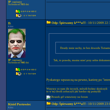
IP
: zapisany
Na forum od
7855
dni
Odp: Śpiewamy k***a!!!
- 10/11/2009 22:
D.
Kibic
Doszły mnie suchy, że bez dowodu Tożsamos
IP
: zapisany
Tak, to prawda, musisz mieć przy sobie dokument
Na forum od
7085
dni
Pyskatego wpuszczą na pewno, karierę po "intern
Wszyscy co nam źle życzyli, mówili byśmy skończyli
to w tej chwili zobaczyli jak bardzo się pomylili
Odp: Śpiewamy k***a!!!
- 10/11/2009 23:
Kisiel Portowiec
Kibic