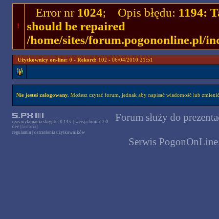
Error nr
1024
; Opis błędu:
1194: T
should be repaired
!
/home/sites/forum.pogononline.pl/in
Użytkownicy on-line:
0 -
Rekord:
102 - 06/04/2010 21:51
Nie jesteś zalogowany.
Możesz czytać forum, jednak aby napisać wiadomość lub zmienić 
Forum służy do prezentac
czas wykonania skryptu: 0.14 s. | wersja forum: 2.0-
dev
[historia]
regulamin
|
ostrzeżenia użytkowników
Serwis PogonOnLine.