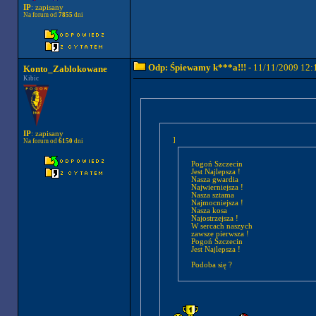
IP
: zapisany
Na forum od
7855
dni
Odp: Śpiewamy k***a!!!
- 11/11/2009 12:
Konto_Zablokowane
Kibic
IP
: zapisany
]
Na forum od
6150
dni
Pogoń Szczecin
Jest Najlepsza !
Nasza gwardia
Najwierniejsza !
Nasza sztama
Najmocniejsza !
Nasza kosa
Najostrzejsza !
W sercach naszych
zawsze pierwsza !
Pogoń Szczecin
Jest Najlepsza !
Podoba się ?