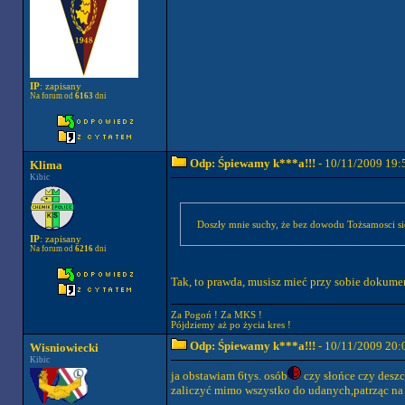
IP
: zapisany
Na forum od
6163
dni
Odp: Śpiewamy k***a!!!
- 10/11/2009 19:
Klima
Kibic
Doszły mnie suchy, że bez dowodu Tożsamosci się
IP
: zapisany
Na forum od
6216
dni
Tak, to prawda, musisz mieć przy sobie dokumen
Za Pogoń ! Za MKS !
Pójdziemy aż po życia kres !
Odp: Śpiewamy k***a!!!
- 10/11/2009 20:
Wisniowiecki
Kibic
ja obstawiam 6tys. osób
czy słońce czy desz
zaliczyć mimo wszystko do udanych,patrząc na p