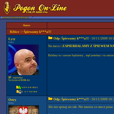
Autor
Kibice
->
Śpiewamy k***a!!!
Odp: Śpiewamy k***a!!!
- 10/11/2009 16:
Łysy
Kibic
Na mecz i
ZAPIERDALAMY Z ŚPIEWEM NA 
Byliśmy tu i zawsze będziemy , stąd jesteśmy i tu umrz
IP
: zapisany
Na forum od
6336
dni
Odp: Śpiewamy k***a!!!
- 10/11/2009 16:
Ostry
Kibic
Ale nie spinaj sie tak. Nie musisz co mecz pisa