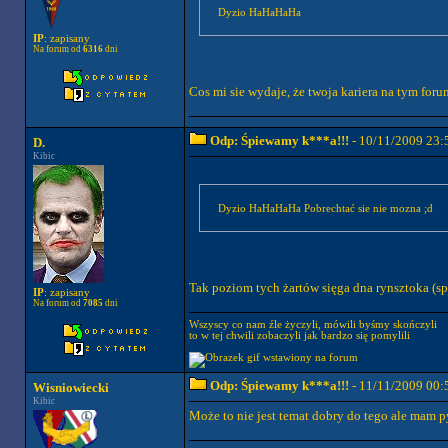
Dyzio HaHaHaHa
IP
: zapisany
Na forum od
6316
dni
Cos mi sie wydaje, że twoja kariera na tym for
Odp: Śpiewamy k***a!!!
- 10/11/2009 23:
D.
Kibic
Dyzio HaHaHaHa Pobrechtać sie nie mozna ;d
Tak poziom tych żartów sięga dna rynsztoka (sp
IP
: zapisany
Na forum od
7085
dni
Wszyscy co nam źle życzyli, mówili byśmy skończyli
to w tej chwili zobaczyli jak bardzo się pomylili
Odp: Śpiewamy k***a!!!
- 11/11/2009 00:
Wisniowiecki
Kibic
Może to nie jest temat dobry do tego ale mam 