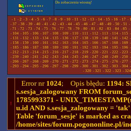
Do zobaczenia wiosną!
1
2
3
4
5
6
7
8
9
10
11
12
13
14
15
16
17
-
-
-
-
-
-
-
-
-
-
-
-
-
-
-
-
-
-
37
38
39
40
41
42
43
44
45
46
47
48
49
50
51
-
-
-
-
-
-
-
-
-
-
-
-
-
-
-
-
71
72
73
74
75
76
77
78
79
80
81
82
83
84
85
-
-
-
-
-
-
-
-
-
-
-
-
-
-
-
-
104
105
106
107
108
109
110
111
112
113
114
115
-
-
-
-
-
-
-
-
-
-
-
-
131
132
133
134
135
136
137
138
139
140
141
142
-
-
-
-
-
-
-
-
-
-
-
-
158
159
160
161
162
163
164
165
166
167
168
169
-
-
-
-
-
-
-
-
-
-
-
-
185
186
187
188
189
190
191
192
193
194
195
196
-
-
-
-
-
-
-
-
-
-
-
-
212
213
214
215
216
217
218
219
220
221
222
223
-
-
-
-
-
-
-
-
-
-
-
-
239
240
241
242
243
244
245
246
247
248
249
250
-
-
-
-
-
-
-
-
-
-
-
-
266
267
268
269
270
271
272
273
274
275
276
277
-
-
-
-
-
-
-
-
-
-
-
-
293
294
295
296
297
298
299
300
301
302
303
304
-
-
-
-
-
-
-
-
-
-
-
-
320
321
322
323
324
-
-
-
-
-
Error nr
1024
; Opis błędu:
1194: 
s.sesja_zalogowany FROM forum_se
1785993371 - UNIX_TIMESTAMP(ses
!
u.id AND s.sesja_zalogowany = 'ta
Table 'forum_sesje' is marked as cr
/home/sites/forum.pogononline.pl/in