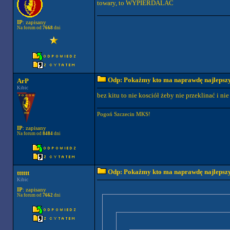
towary, to WYPIERDALAĆ
IP
: zapisany
Na forum od
7668
dni
Odp: Pokażmy kto ma naprawdę najlepszych
ArP
Kibic
bez kitu to nie kosciół żeby nie przeklinać i ni
Pogoń Szczecin MKS!
IP
: zapisany
Na forum od
8484
dni
Odp: Pokażmy kto ma naprawdę najlepszych
tttttt
Kibic
IP
: zapisany
Na forum od
7662
dni