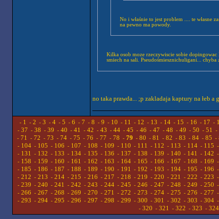
No i właśnie to jest problem .... te własne 
na pewno ma powody.
Kilka osob moze rzeczywiscie sobie dopingowac lub klasc laske. Nie powinien nikt do nich miec pretensji . Jednak wiekszosc "osob z dolu " to jest
smiech na sali. Ps
no taka prawda... ;p zakladaja kaptury na łeb a go
1
2
3
4
5
6
7
8
9
10
11
12
13
14
15
16
17
-
-
-
-
-
-
-
-
-
-
-
-
-
-
-
-
-
-
37
38
39
40
41
42
43
44
45
46
47
48
49
50
51
-
-
-
-
-
-
-
-
-
-
-
-
-
-
-
-
71
72
73
74
75
76
77
78
79
80
81
82
83
84
85
-
-
-
-
-
-
-
-
-
-
-
-
-
-
-
-
104
105
106
107
108
109
110
111
112
113
114
115
-
-
-
-
-
-
-
-
-
-
-
-
131
132
133
134
135
136
137
138
139
140
141
142
-
-
-
-
-
-
-
-
-
-
-
-
158
159
160
161
162
163
164
165
166
167
168
169
-
-
-
-
-
-
-
-
-
-
-
-
185
186
187
188
189
190
191
192
193
194
195
196
-
-
-
-
-
-
-
-
-
-
-
-
212
213
214
215
216
217
218
219
220
221
222
223
-
-
-
-
-
-
-
-
-
-
-
-
239
240
241
242
243
244
245
246
247
248
249
250
-
-
-
-
-
-
-
-
-
-
-
-
266
267
268
269
270
271
272
273
274
275
276
277
-
-
-
-
-
-
-
-
-
-
-
-
293
294
295
296
297
298
299
300
301
302
303
304
-
-
-
-
-
-
-
-
-
-
-
-
320
321
322
323
324
-
-
-
-
-