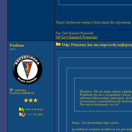
Vasyl chyba nie wiesz z kim masz do czynienia
Fan Club Kamień Pomorski
AP Gryf Kamień Pomorski
Odp: Pokażmy kto ma naprawdę najlepszych
Paulinus
Kibic
IP
: zapisany
Mozliwe. Ale nie mam ochoty ogladac
Na forum od
8743
dni
Podobnie ma sie z wyjazdami ( procz 
zabrania kibicowania, spiewania, ale
towarzystwo wszechobecnych facetow 
Nie macie kolezanek czy co?
hmm...nie skomentuje tego nawet...
ja osobiscie uwazam ze mlyn to nie jest miej