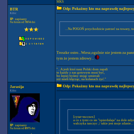
MKS
Odp: Pokażmy kto ma naprawdę najlepszych
BTR
Kibic
IP
: zapisany
Na forum od
7874
dni
...Na POGOŃ przychodzicie patrzeć na to
Troszke ostro...Wiesz,ogulnie nie jestem za pann
tym że jestem zdrowy...
''...A jesli ktoś nasz Polski dom zapali
to każdy z nas gotowym musi być,
bo lepiej byśmy stojąc umierali
niż mieli klęcząc, na kolanach żyć.''
Odp: Pokażmy kto ma naprawdę najlepszych
Jarasija
Kibic
[cytat=mccnex]
a co z tymi co sie "opierdalaja" na dole ml
walczyka tanczyc ;/ takie jest moje zdanie...
IP
: zapisany
Na forum od
8975
dni