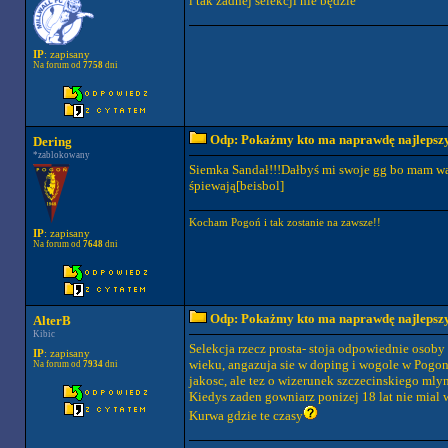
i tak żadnej selekcji nie będzie
IP
: zapisany
Na forum od
7758
dni
Odp: Pokażmy kto ma naprawdę najlepszych
Dering
*zablokowany
Siemka Sandał!!!Dałbyś mi swoje gg bo mam ważn
śpiewają[beisbol]
Kocham Pogoń i tak zostanie na zawsze!!
IP
: zapisany
Na forum od
7648
dni
Odp: Pokażmy kto ma naprawdę najlepszych
AlterB
Kibic
Selekcja rzecz prosta- stoja odpowiednie osoby
IP
: zapisany
wieku, angazuja sie w doping i wogole w Pogon 
Na forum od
7934
dni
jakosc, ale tez o wizerunek szczecinskiego mly
Kiedys zaden gowniarz ponizej 18 lat nie mial ws
Kurwa gdzie te czasy