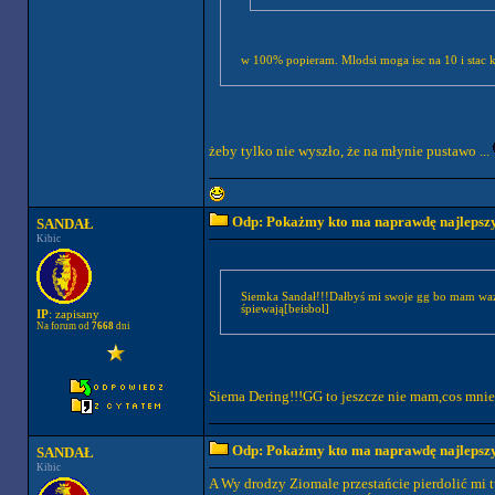
w 100% popieram. Mlodsi moga isc na 10 i stac k
żeby tylko nie wyszło, że na młynie pustawo ...
Odp: Pokażmy kto ma naprawdę najlepszych
SANDAŁ
Kibic
Siemka Sandał!!!Dałbyś mi swoje gg bo mam ważną 
śpiewają[beisbol]
IP
: zapisany
Na forum od
7668
dni
Siema Dering!!!GG to jeszcze nie mam,cos mnie 
Odp: Pokażmy kto ma naprawdę najlepszych
SANDAŁ
Kibic
A Wy drodzy Ziomale przestańcie pierdolić mi 