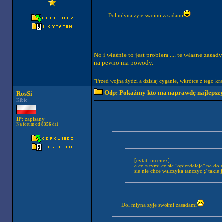
Dol mlyna zyje swoimi zasadami
No i właśnie to jest problem .... te własne zasa
na pewno ma powody.
"Przed wojną żydzi a dzisiaj cyganie, wkrótce z tego kra
Odp: Pokażmy kto ma naprawdę najlepszych
RosSi
Kibic
IP
: zapisany
Na forum od
8356
dni
[cytat=mccnex]
a co z tymi co sie "opierdalaja" na do
sie nie chce walczyka tanczyc ;/ takie 
Dol mlyna zyje swoimi zasadami