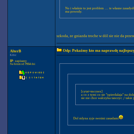
No i właśnie to jest problem .... te własne zasady
ma powody.
szkoda, ze gniazda troche w dól sie nie da prze
Odp: Pokażmy kto ma naprawdę najlepszych
AlterB
Kibic
IP
: zapisany
Na forum od
7934
dni
[cytat=mccnex]
a co z tymi co sie "opierdalaja" na do
sie nie chce walczyka tanczyc ;/ takie 
Dol mlyna zyje swoimi zasadami