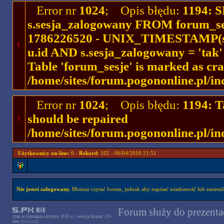
Error nr
1024
; Opis błędu:
1194: 
s.sesja_zalogowany FROM forum_se
1786226520 - UNIX_TIMESTAMP(ses
!
u.id AND s.sesja_zalogowany = 'ta
Table 'forum_sesje' is marked as cr
/home/sites/forum.pogononline.pl/in
Error nr
1024
; Opis błędu:
1194: T
should be repaired
!
/home/sites/forum.pogononline.pl/in
Użytkownicy on-line:
0 -
Rekord:
102 - 06/04/2010 21:51
Nie jesteś zalogowany.
Możesz czytać forum, jednak aby napisać wiadomość lub zmienić 
Forum służy do prezentac
czas wykonania skryptu: 0.05 s. | wersja forum: 2.0-
dev
[historia]