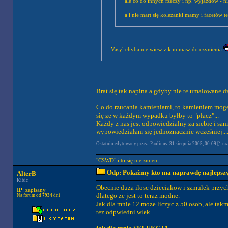
ale co do innych rzeczy i np. wyjazdow - n
a i nie mart się koleżanki mamy i facetów t
Vasyl chyba nie wiesz z kim masz do czynienia
Brat się tak napina a gdyby nie te umalowane dz
Co do rzucania kamieniami, to kamieniem moge d
się ze w każdym wypadku byłby to "płacz"...
Każdy z nas jest odpowiedzialny za siebie i s
wypowiedziałam się jednoznacznie wcześniej...
Ostatnio edytowany przez: Paulinus, 31 sierpnia 2005, 00:09 [1 raz
"CSWD" i to się nie zmieni....
Odp: Pokażmy kto ma naprawdę najlepszych
AlterB
Kibic
Obecnie duza ilosc dzieciakow i szmulek przyc
IP
: zapisany
dlatego ze jest to teraz modne.
Na forum od
7934
dni
Jak dla mnie 12 moze liczyc z 50 osob, ale takm
tez odpwiedni wiek.