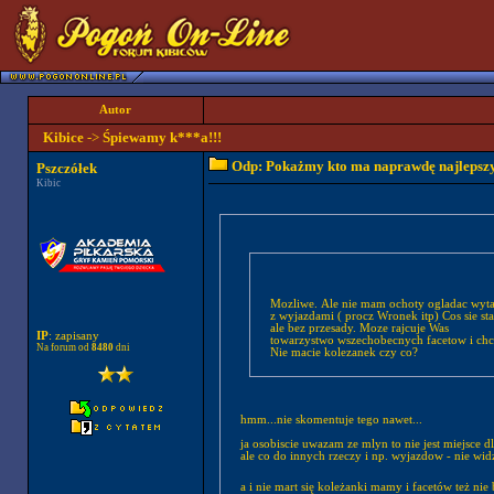
Autor
Kibice
->
Śpiewamy k***a!!!
Odp: Pokażmy kto ma naprawdę najlepszych
Pszczółek
Kibic
Mozliwe. Ale nie mam ochoty ogladac wyta
z wyjazdami ( procz Wronek itp) Cos sie st
ale bez przesady. Moze rajcuje Was
IP
: zapisany
towarzystwo wszechobecnych facetow i chce
Na forum od
8480
dni
Nie macie kolezanek czy co?
hmm...nie skomentuje tego nawet...
ja osobiscie uwazam ze mlyn to nie jest miejsce dl
ale co do innych rzeczy i np. wyjazdow - nie wi
a i nie mart się koleżanki mamy i facetów też nie