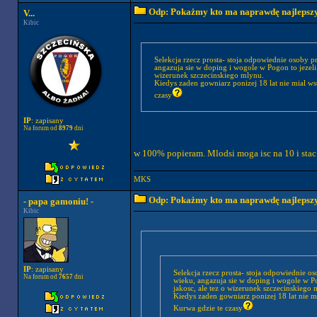
Odp: Pokażmy kto ma naprawdę najlepszych
V...
Kibic
Selekcja rzecz prosta- stoja odpowiednie osoby 
angazuja sie w doping i wogole w Pogon to jezeli 
wizerunek szczecinskiego mlynu.
Kiedys zaden gowniarz ponizej 18 lat nie mial wst
czasy
IP
: zapisany
Na forum od
8979
dni
w 100% popieram. Mlodsi moga isc na 10 i stac
MKS
Odp: Pokażmy kto ma naprawdę najlepszych
- papa gamoniu! -
Kibic
IP
: zapisany
Selekcja rzecz prosta- stoja odpowiednie o
Na forum od
7657
dni
wieku, angazuja sie w doping i wogole w Po
jakosc, ale tez o wizerunek szczecinskiego 
Kiedys zaden gowniarz ponizej 18 lat nie mia
Kurwa gdzie te czasy