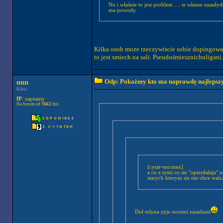
No i właśnie to jest problem .... te własne zasady
ma powody.
Kilka osob moze rzeczywiscie sobie dopingowac 
to jest smiech na sali. Pseudośmiesznichuligani.
Odp: Pokażmy kto ma naprawdę najlepszych
tttttt
Kibic
IP
: zapisany
Na forum od
7662
dni
[cytat=mccnex]
a co z tymi co sie "opierdalaja"
starych ktorym sie nie chce walcz
Dol mlyna zyje swoimi zasadami