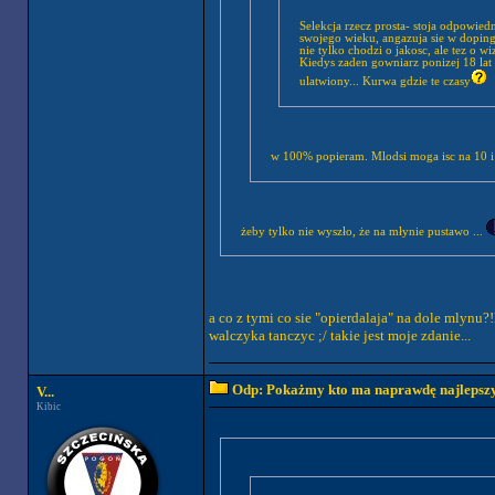
Selekcja rzecz prosta- stoja odpowie
swojego wieku, angazuja sie w doping
nie tylko chodzi o jakosc, ale tez o 
Kiedys zaden gowniarz ponizej 18 lat n
ulatwiony... Kurwa gdzie te czasy
w 100% popieram. Mlodsi moga isc na 10 i 
żeby tylko nie wyszło, że na młynie pustawo ...
a co z tymi co sie "opierdalaja" na dole mlynu?
walczyka tanczyc ;/ takie jest moje zdanie...
Odp: Pokażmy kto ma naprawdę najlepszych
V...
Kibic