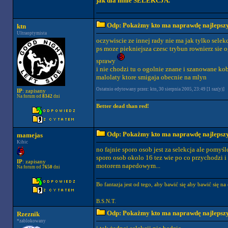
jak dla mnie SELEKCJA.
Odp: Pokażmy kto ma naprawdę najlepszych
ktn
Ultraoptymista
oczywiscie ze innej rady nie ma jak tylko selek
ps moze piekniejsza czesc trybun rownierz sie og
sprawy
i nie chodzi tu o ogolnie znane i szanowane kob
malolaty ktore smigaja obecnie na mlyn
Ostatnio edytowany przez: ktn, 30 sierpnia 2005, 23:49 [1 raz(y)]
IP
: zapisany
Na forum od
8342
dni
Better dead than red!
Odp: Pokażmy kto ma naprawdę najlepszych
mamejas
Kibic
no fajnie sporo osob jest za selekcja ale pomyśl
sporo osob okolo 16 tez wie po co przychodzi i 
IP
: zapisany
motorem napedowym...
Na forum od
7650
dni
Bo fantazja jest od tego, aby bawić się aby bawić się na 
B.S.N.T.
Odp: Pokażmy kto ma naprawdę najlepszych
Rzeznik
*zablokowany