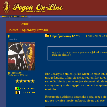
Autor
Kibice
->
Śpiewamy k***a!!!
Odp: Śpiewamy k***a!!!
- 17/03/2009 23:
P.
Do końca!
rygor to by się przydal z pewnością jak widziałem DZIECI ( ! ) w wieku nie więcej niż 13lat na 12-stce i to dubiące 
mam się złapać ;/
IP
: zapisany
Ehh...czasy sie zmienily.Nie wiem ile masz lat,
Na forum od
8330
dni
uwage.Ludzie, pilnujcie sie nawzajem.Jak tzreba
samo.Osobiscie pamietam jak sie przekraldalem d
ale wystarczylo sie zagapic na moment w spiewan
naokolo.
Reasumujac.Widzicie dzieciaka obijajacego sie,
grupce rowniez latwiej nakrecic sie na zabawe.