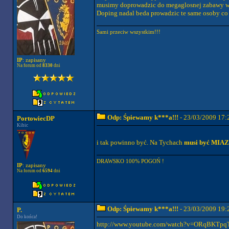
musimy doprowadzic do megaglosnej zabawy w 
Doping nadal beda prowadzic te same osoby co 
Sami przeciw wszystkim!!!
IP
: zapisany
Na forum od
8330
dni
Odp: Śpiewamy k***a!!!
- 23/03/2009 17:
PortowiecDP
Kibic
i tak powinno być. Na Tychach
musi być MIAZ
DRAWSKO 100% POGOŃ !
IP
: zapisany
Na forum od
6594
dni
Odp: Śpiewamy k***a!!!
- 23/03/2009 19:
P.
Do końca!
http://www.youtube.com/watch?v=ORqBKTpqT