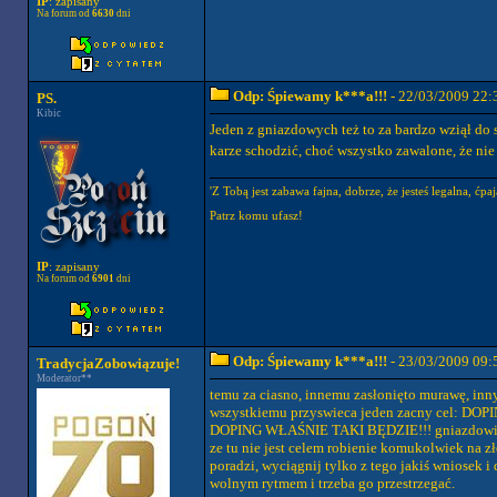
IP
: zapisany
Na forum od
6630
dni
Odp: Śpiewamy k***a!!!
- 22/03/2009 22:
PS.
Kibic
Jeden z gniazdowych też to za bardzo wziął do se
karze schodzić, choć wszystko zawalone, że nie
'Z Tobą jest zabawa fajna, dobrze, że jesteś legalna, ćpaj
Patrz komu ufasz!
IP
: zapisany
Na forum od
6901
dni
Odp: Śpiewamy k***a!!!
- 23/03/2009 09:
TradycjaZobowiązuje!
Moderator**
temu za ciasno, innemu zasłonięto murawę, inny
wszystkiemu przyswieca jeden zacny cel: DOPI
DOPING WŁAŚNIE TAKI BĘDZIE!!! gniazdowi odp
ze tu nie jest celem robienie komukolwiek na zł
poradzi, wyciągnij tylko z tego jakiś wniosek i 
wolnym rytmem i trzeba go przestrzegać.