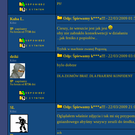
PS!
Odp: Śpiewamy k***a!!!
- 22/03/2009 01:
Kuba L.
Kibic
Cieszy, że wreszcie jest jak jest
IP
: zapisany
Na forum od
7730
dni
oby nie zabrakło konsekwencji w działaniu
...jak feniks z popiołów...
Trybik w machinie zwanej Pogonią.
Odp: Śpiewamy k***a!!!
- 22/03/2009 03:
dziki
Kibic
bylo dobrze
DLA ZIOMÓW BRAT..DLA FRAJERNI KONFIDENT
IP
: zapisany
Na forum od
8736
dni
Odp: Śpiewamy k***a!!!
- 22/03/2009 21:
SL
Kibic
Oglądałem właśnie zdjęcia i tak mi się przypom
gniazdowego abyśmy wszyscy zeszli do środka, ta
zch