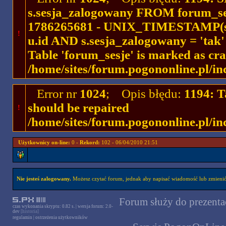
s.sesja_zalogowany FROM forum_se
1786265681 - UNIX_TIMESTAMP(ses
!
u.id AND s.sesja_zalogowany = 'ta
Table 'forum_sesje' is marked as cr
/home/sites/forum.pogononline.pl/in
Error nr
1024
; Opis błędu:
1194: T
should be repaired
!
/home/sites/forum.pogononline.pl/in
Użytkownicy on-line:
0 -
Rekord:
102 - 06/04/2010 21:51
Nie jesteś zalogowany.
Możesz czytać forum, jednak aby napisać wiadomość lub zmienić 
Forum służy do prezentac
czas wykonania skryptu: 0.82 s. | wersja forum: 2.0-
dev
[historia]
regulamin
|
ostrzeżenia użytkowników