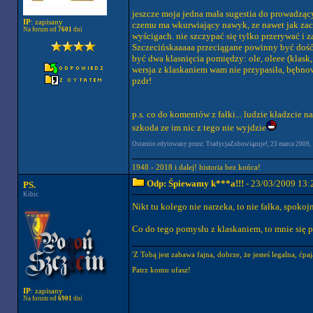
jeszcze moja jedna mała sugestia do prowadzących
IP
: zapisany
czemu ma wkurwiający nawyk, ze nawet jak zacz
Na forum od
7601
dni
wyścigach. nie szczypać się tylko przerywać i z
Szczecińskaaaaa przeciągane powinny być dość, 
być dwa klasnięcia pomiędzy: ole, oleee (klask,
wersja z klaskaniem wam nie przypasiła, bębn
pzdr!
p.s. co do komentów z fałki... ludzie kładzcie 
szkoda ze im nic z tego nie wyjdzie
Ostatnio edytowany przez: TradycjaZobowiązuje!, 23 marca 2009, 1
1948 - 2018 i dalej! historia bez końca!
Odp: Śpiewamy k***a!!!
- 23/03/2009 13:
PS.
Kibic
Nikt tu kolego nie narzeka, to nie fałka, spokoj
Co do tego pomysłu z klaskaniem, to mnie się 
'Z Tobą jest zabawa fajna, dobrze, że jesteś legalna, ćpaj
Patrz komu ufasz!
IP
: zapisany
Na forum od
6901
dni