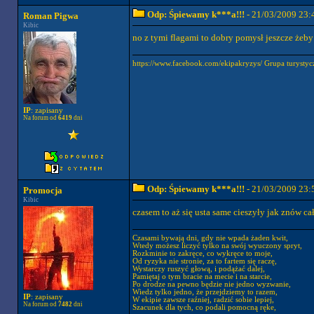
Odp: Śpiewamy k***a!!!
- 21/03/2009 23:
Roman Pigwa
Kibic
no z tymi flagami to dobry pomysł jeszcze żeby 
https://www.facebook.com/ekipakryzys/ Grupa tury
IP
: zapisany
Na forum od
6419
dni
Odp: Śpiewamy k***a!!!
- 21/03/2009 23:
Promocja
Kibic
czasem to aż się usta same cieszyły jak znów cał
Czasami bywają dni, gdy nie wpada żaden kwit,
Wtedy możesz liczyć tylko na swój wyuczony spryt,
Rozkminie to zakręce, co wykręce to moje,
Od ryzyka nie stronie, za to fartem się raczę,
Wystarczy ruszyć głową, i podążać dalej,
Pamiętaj o tym bracie na mecie i na starcie,
Po drodze na pewno będzie nie jedno wyzwanie,
Wiedz tylko jedno, że przejdziemy to razem,
IP
: zapisany
W ekipie zawsze raźniej, radzić sobie lepiej,
Na forum od
7482
dni
Szacunek dla tych, co podali pomocną ręke,