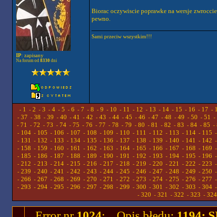
Biorac oczywiscie poprawke na wersje zwrocci
pewno.
Sami przeciw wszystkim!!!
IP
: zapisany
Na forum od
8330
dni
1
2
3
4
5
6
7
8
9
10
11
12
13
14
15
16
17
-
-
-
-
-
-
-
-
-
-
-
-
-
-
-
-
-
-
37
38
39
40
41
42
43
44
45
46
47
48
49
50
51
-
-
-
-
-
-
-
-
-
-
-
-
-
-
-
-
71
72
73
74
75
76
77
78
79
80
81
82
83
84
85
-
-
-
-
-
-
-
-
-
-
-
-
-
-
-
-
104
105
106
107
108
109
110
111
112
113
114
115
-
-
-
-
-
-
-
-
-
-
-
-
131
132
133
134
135
136
137
138
139
140
141
142
-
-
-
-
-
-
-
-
-
-
-
-
158
159
160
161
162
163
164
165
166
167
168
169
-
-
-
-
-
-
-
-
-
-
-
-
185
186
187
188
189
190
191
192
193
194
195
196
-
-
-
-
-
-
-
-
-
-
-
-
212
213
214
215
216
217
218
219
220
221
222
223
-
-
-
-
-
-
-
-
-
-
-
-
239
240
241
242
243
244
245
246
247
248
249
250
-
-
-
-
-
-
-
-
-
-
-
-
266
267
268
269
270
271
272
273
274
275
276
277
-
-
-
-
-
-
-
-
-
-
-
-
293
294
295
296
297
298
299
300
301
302
303
304
-
-
-
-
-
-
-
-
-
-
-
-
320
321
322
323
324
-
-
-
-
-
Error nr
1024
; Opis błędu:
1194: 