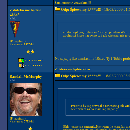
Sami przeciw wszystkim!!!
Odp: Śpiewamy k***a!!!
- 18/03/2009 01:
Z daleka nie będzie
widać
Kibic
co do dopingu, bylem na 19stce i powiem Wam z
zdolnosci ktore napewno sa i tak wieksze, niz to 
IP
: zapisany
Na forum od
8357
dni
No są są tylko zamiast na 19stce Ty i Tobie po
Z daleka nie będzie widać.
Odp: Śpiewamy k***a!!!
- 18/03/2009 05:
Randall McMurphy
Kibic
rygor to by się przydal z pewnością jak widziałem DZIECI ( ! ) w wieku nie więcej niż 13lat
wiedziałem za co mam się złapać ;/
IP
: zapisany
Na forum od
7753
dni
Ehh...czasy sie zmienily.Nie wiem ile masz lat, a
pilnujcie sie nawzajem.Jak tzreba dajcie sobie po