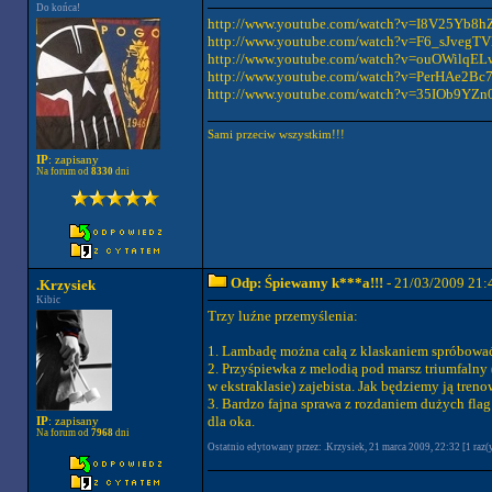
Do końca!
http://www.youtube.com/watch?v=I8V25Yb8hZ
http://www.youtube.com/watch?v=F6_sJvegTV
http://www.youtube.com/watch?v=ouOWilqELw
http://www.youtube.com/watch?v=PerHAe2Bc78
http://www.youtube.com/watch?v=35IOb9YZn0
Sami przeciw wszystkim!!!
IP
: zapisany
Na forum od
8330
dni
Odp: Śpiewamy k***a!!!
- 21/03/2009 21:
.Krzysiek
Kibic
Trzy luźne przemyślenia:
1. Lambadę można całą z klaskaniem spróbować z
2. Przyśpiewka z melodią pod marsz triumfalny 
w ekstraklasie) zajebista. Jak będziemy ją tren
3. Bardzo fajna sprawa z rozdaniem dużych fla
dla oka.
IP
: zapisany
Na forum od
7968
dni
Ostatnio edytowany przez: .Krzysiek, 21 marca 2009, 22:32 [1 raz(y