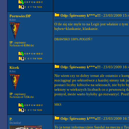
Odp: Śpiewamy k***a!!!
- 23/03/2009 15:
PortowiecDP
Kibic
O ile się nie myle to na Legii jest właśnie z t
bęben+klaskanie, klaskanie.
DRAWSKO 100% POGOŃ !
IP
: zapisany
Na forum od
6594
dni
Odp: Śpiewamy k***a!!!
- 23/03/2009 16:
Kicek
Kibic
Nie wiem czy to dobry temat ale ostatnio z ku
rozciągnąć po sektorówce z kazdej strony tak ja
postaci liczby kibiców na sektorach, nie było b
sektory w wiekszych liczbach co z pewnoscią dał
pomysł, może warto byłoby go rozwarzyć. Pozd
IP
: zapisany
Na forum od
7256
dni
MKS
Odp: Śpiewamy k***a!!!
- 23/03/2009 16:
P.
Do końca!
To ja teraz informacyjnie.Sandal na meczu z 