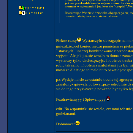
jak sie przekraldalem do mlyna i mimo braku wiek
moment w spiewaniu i juz ktos si
Reasumujac.Widzicie dzieciaka obijajacego sie, z
rowniez latwiej nakrecic sie na zabawe.
Piekne czasy
Wystarczylo sie zagapic na mura
gniezdzie,pod koniec meczu pamietam ze piekn
``starszych`` inaczej kombinowanie z przedost
wyjsciu. Ale jak juz sie weszlo to duma a zaraze
wystarczy tylko chciec,przyjsc i robic co trzeba
robic tak samo. Problem z malolatami juz byl w
mowi ze dla niego to małolat to pewnie jest sp
p.s Wydaje mi sie ze ostatnio troche tej agre
zawalony- spiewala polowa...przy odrobinie dysc
sie do tego przyzwyczaja powinno byc tylko lep
Pozdrawiamyyy i Spiewamyyy
edit: Na wspominki sie wzielo, czasami wlasnie
godzianami.
Dobranoccc