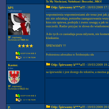
To My Niechciani, Nielubiani i Bezczelni...MKS!
Odp: Śpiewamy k***a!!!
- 18/03/2009 17:
hPS
*zablokowany
wspomnienia wspomnieniami ale teraz jest jak j
nic nie zdziałaja, potrzeba zaangazowania wszy
ktos nie spiewa, podejdz i zwroc uwagę a jak to
oszczedz. Radze przyjac te slowa do wiadomosci
A do tych co zasiadaja poza mlynem, nie koment
IP
: zapisany
klaskania.
Na forum od
7860
dni
ŚPIEWAMY !!!
Podniesiona adrenalina to Śródmiejska siła
Odp: Śpiewamy k***a!!!
- 19/03/2009 19:
Kastor.
Kibic
sa śpiewniki i jest dostęp do tekstów, a można 
IP
: zapisany
Na forum od
6622
dni
Odp: Śpiewamy k***a!!!
- 19/03/2009 20:
P.