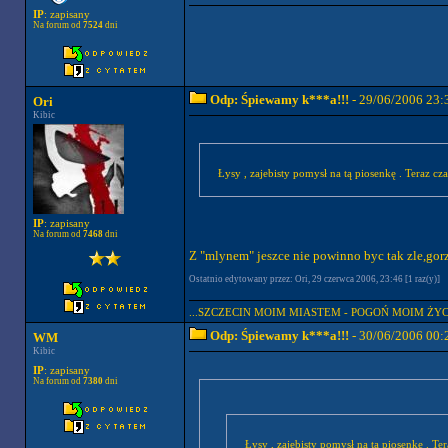
IP
: zapisany
Na forum od
7524
dni
Odp: Śpiewamy k***a!!!
- 29/06/2006 23:
Ori
Kibic
Łysy , zajebisty pomysł na tą piosenkę . Teraz c
IP
: zapisany
Na forum od
7468
dni
Z "mlynem" jeszce nie powinno byc tak zle,gorze
Ostatnio edytowany przez: Ori, 29 czerwca 2006, 23:46 [1 raz(y)]
...SZCZECIN MOIM MIASTEM - POGOŃ MOIM ŻYCI
Odp: Śpiewamy k***a!!!
- 30/06/2006 00:
WM
Kibic
IP
: zapisany
Na forum od
7380
dni
Łysy , zajebisty pomysł na tą piosenkę . T