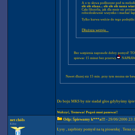
A o to słowa podłozone pod ta melodi
ole ole olaaa... ole ole ole nasza wi
Cała filozofia, jak dla mnie nic pros
robicdosłownie wszystko i machać łapa
Tylko kurwa weźcie do tego podejdźci
Dłuższa wersja...
Bez watpienia naprawde dobry pomysl! T
spiewac 15 minut bez przerwy
NAPRAW
Nawet dluzej niz 15 min. przy tym mozna sie bawi
Do boju MKS by nie siadał głos gdybyśmy śpiew
Walczyć, Trenować Pogoń musi panować!
Odp: Śpiewamy k***a!!!
- 29/06/2006 23:
net chóls
Kibic
Łysy , zajebisty pomysł na tą piosenkę . Teraz 