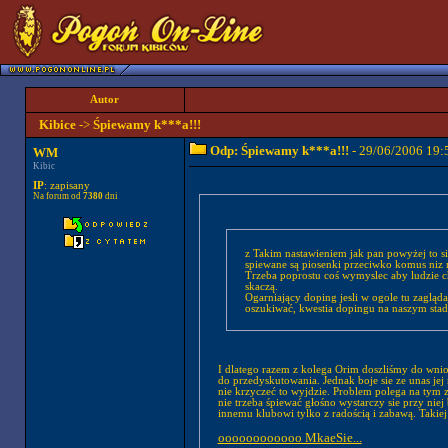
Autor
Kibice
->
Śpiewamy k***a!!!
Odp: Śpiewamy k***a!!!
- 29/06/2006 19:
WM
Kibic
IP
: zapisany
Na forum od
7380
dni
z Takim nastawieniem jak pan powyżej to sie 
spiewane są piosenki przeciwko komus niz 
Trzeba poprostu coś wymyslec aby ludzie chc
skaczą.
Ogarniający doping jesli w ogole tu zagląd
oszukiwać, kwestia dopingu na naszym st
I dlatego razem z kolega Orim doszliśmy do wniosku zeby ( o
do przedyskutowania. Jednak boje sie ze unas jej 
nie krzyczeć to wyjdzie. Problem polega na tym 
nie trzeba śpiewać głośno wystarczy sie przy nie
innemu klubowi tylko z radością i zabawą. Takiej
oooooooooooo MkaeSie...