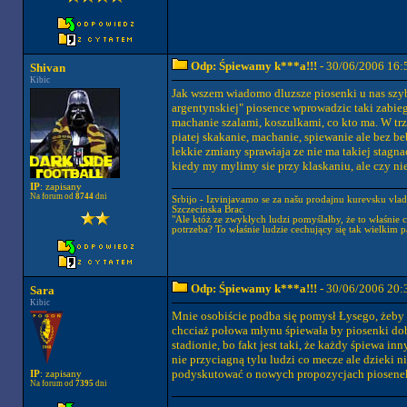
Odp: Śpiewamy k***a!!!
- 30/06/2006 16:
Shivan
Kibic
Jak wszem wiadomo dluzsze piosenki u nas szyb
argentynskiej" piosence wprowadzic taki zabie
machanie szalami, koszulkami, co kto ma. W trz
piatej skakanie, machanie, spiewanie ale bez b
lekkie zmiany sprawiaja ze nie ma takiej stagnac
kiedy my mylimy sie przy klaskaniu, ale czy ni
IP
: zapisany
Na forum od
8744
dni
Srbijo - Izvinjavamo se za našu prodajnu kurevsku vla
Szczecinska Brac
"Ale któż ze zwykłych ludzi pomyślałby, że to właśnie c
potrzeba? To właśnie ludzie cechujący się tak wielkim 
Odp: Śpiewamy k***a!!!
- 30/06/2006 20:
Sara
Kibic
Mnie osobiście podba się pomysł Łysego, żeby si
chcciaż połowa młynu śpiewała by piosenki dob
stadionie, bo fakt jest taki, że każdy śpiewa i
nie przyciagną tylu ludzi co mecze ale dzieki
podyskutować o nowych propozycjach piosene
IP
: zapisany
Na forum od
7395
dni