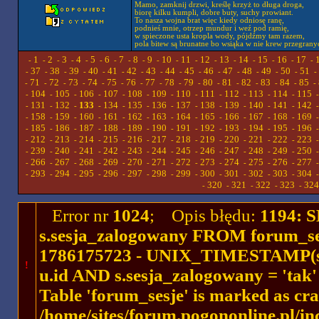
Mamo, zamknij drzwi, kreślę krzyż to długa droga,
biorę kilku kumpli, dobre buty, suchy prowiant.
To nasza wojna brat więc kiedy odniosę ranę,
podnieś mnie, otrzep mundur i weź pod ramię,
w spieczone usta kropla wody, pójdźmy tam razem,
pola bitew są brunatne bo wsiąka w nie krew przegrany
1
2
3
4
5
6
7
8
9
10
11
12
13
14
15
16
17
-
-
-
-
-
-
-
-
-
-
-
-
-
-
-
-
-
-
37
38
39
40
41
42
43
44
45
46
47
48
49
50
51
-
-
-
-
-
-
-
-
-
-
-
-
-
-
-
-
71
72
73
74
75
76
77
78
79
80
81
82
83
84
85
-
-
-
-
-
-
-
-
-
-
-
-
-
-
-
-
104
105
106
107
108
109
110
111
112
113
114
115
-
-
-
-
-
-
-
-
-
-
-
-
131
132
133
134
135
136
137
138
139
140
141
142
-
-
-
-
-
-
-
-
-
-
-
-
158
159
160
161
162
163
164
165
166
167
168
169
-
-
-
-
-
-
-
-
-
-
-
-
185
186
187
188
189
190
191
192
193
194
195
196
-
-
-
-
-
-
-
-
-
-
-
-
212
213
214
215
216
217
218
219
220
221
222
223
-
-
-
-
-
-
-
-
-
-
-
-
239
240
241
242
243
244
245
246
247
248
249
250
-
-
-
-
-
-
-
-
-
-
-
-
266
267
268
269
270
271
272
273
274
275
276
277
-
-
-
-
-
-
-
-
-
-
-
-
293
294
295
296
297
298
299
300
301
302
303
304
-
-
-
-
-
-
-
-
-
-
-
-
320
321
322
323
324
-
-
-
-
-
Error nr
1024
; Opis błędu:
1194: 
s.sesja_zalogowany FROM forum_se
1786175723 - UNIX_TIMESTAMP(ses
!
u.id AND s.sesja_zalogowany = 'ta
Table 'forum_sesje' is marked as cr
/home/sites/forum.pogononline.pl/in