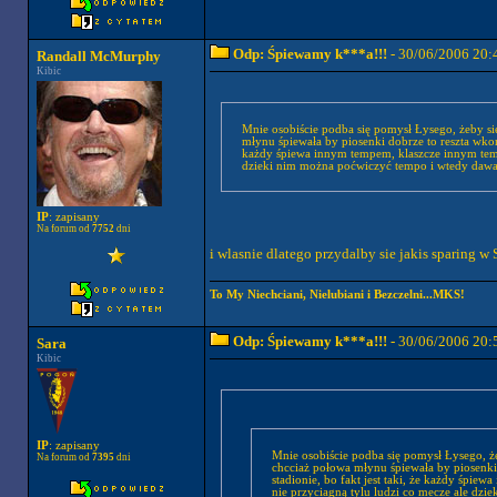
Odp: Śpiewamy k***a!!!
- 30/06/2006 20:
Randall McMurphy
Kibic
Mnie osobiście podba się pomysł Łysego, żeby się 
młynu śpiewała by piosenki dobrze to reszta wkoń
każdy śpiewa innym tempem, klaszcze innym tempem i efektu nie ma . A te spotkania tak jak pisał Łysy może nie przyciagną tylu l
IP
: zapisany
Na forum od
7752
dni
i wlasnie dlatego przydalby sie jakis sparing w
To My Niechciani, Nielubiani i Bezczelni...MKS!
Odp: Śpiewamy k***a!!!
- 30/06/2006 20:
Sara
Kibic
IP
: zapisany
Mnie osobiście podba się pomysł Łysego, żeb
Na forum od
7395
dni
chcciaż połowa młynu śpiewała by piosenki
stadionie, bo fakt jest taki, że każdy śpiewa innym tempem, klaszcze i
nie przyciagną tylu ludzi co mecze ale dzie