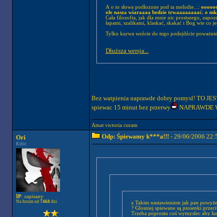
A o to słowa podłozone pod ta melodie...:
oooooo
ole nasza wiaraaaa bedzie trwaaaaaaaać. o mkae
Cała filozofia, jak dla mnie nic prostszego, zap
łapami, szalikami, klaskać, skakać i Bog wie co j
Tylko kurwa weźcie do tego podejdźcie poważnie.
Dłuższa wersja...
Bez watpienia naprawde dobry pomysl! TO JE
spiewac 15 minut bez przerwy
NAPRAWDE 
Amat victoria curam
Odp: Śpiewamy k***a!!!
- 29/06/2006 22:
Ori
Kibic
IP
: zapisany
Na forum od
7468
dni
z Takim nastawieniem jak pan powyżej t
? Glosniej spiewane są piosenki prze
Trzeba poprostu coś wymyslec aby ludz