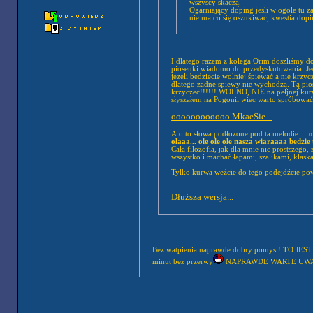
wszyscy skaczą.
Ogarniający doping jesli w ogole tu z
nie ma co się oszuki
I dlatego razem z kolega Orim doszliśmy do wni
piosenki wiadomo do przedyskutowania. Jedn
jezeli bedziecie wolniej śpiewać a nie krzy
dlatego zadne spiewy nie wychodzą. Tą pios
krzyczeć!!!!!! WOLNO, NIE na pełjnej kurwi
słyszałem na Pogonii wiec warto spróbować
oooooooooooo MkaeSie...
A o to słowa podłozone pod ta melodie...:
o
olaaa... ole ole ole nasza wiaraaaa bedzie
Cała filozofia, jak dla mnie nic prostszego
wszystko i machać łapami, szalikami, klaska
Tylko kurwa weźcie do tego podejdźcie pow
Dłuższa wersja...
Bez watpienia naprawde dobry pomysl! TO JES
minut bez przerwy
NAPRAWDE WARTE UW