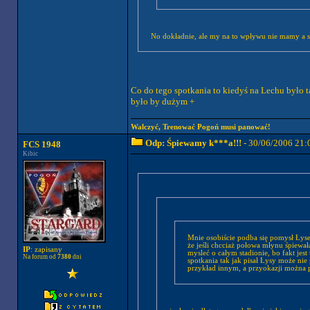
No dokładnie, ale my na to wpływu nie mamy a sp
Co do tego spotkania to kiedyś na Lechu było ta
było by dużym +
Walczyć, Trenować Pogoń musi panować!
Odp: Śpiewamy k***a!!!
- 30/06/2006 21:
FCS 1948
Kibic
Mnie osobiście podba się pomysł Łyseg
że jeśli chcciaż połowa młynu śpiewa
IP
: zapisany
mysleć o całym stadionie, bo fakt jest taki,
Na forum od
7380
dni
spotkania tak jak pisał Łysy może ni
przykład in