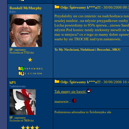
Odp: Śpiewamy k***a!!!
- 30/06/2006 09:
Randall McMurphy
Kibic
Przydaloby sie cos zmienic na nadchodzaca rund
zeszlej rundzie...na mlynie przypadkowe osoby 
Lecha powiedzmy to 95% spiewa....znowu Sandal
mlynie.Pod koniec rundy niektorzy mowili ze w t
stac w miejscu? co z tego ze mamy dobre oprawy 
warto by sie TROCHE nad tym zastanowic.
To My Niechciani, Nielubiani i Bezczelni...MKS!
IP
: zapisany
Na forum od
7752
dni
Odp: Śpiewamy k***a!!!
- 30/06/2006 16:
hPS
*zablokowany
Tak mamy sie bawić
marzenie...
Podniesiona adrenalina to Śródmiejska siła
IP
: zapisany
Na forum od
7859
dni