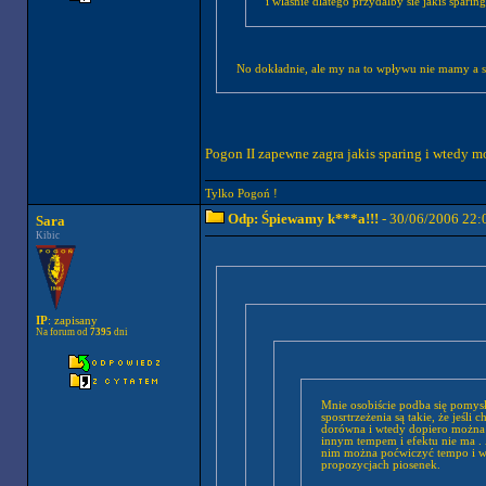
i wlasnie dlatego przydalby sie jakis spari
No dokładnie, ale my na to wpływu nie mamy a sp
Pogon II zapewne zagra jakis sparing i wtedy 
Tylko Pogoń !
Odp: Śpiewamy k***a!!!
- 30/06/2006 22:
Sara
Kibic
IP
: zapisany
Na forum od
7395
dni
Mnie osobiście podba się pomysł
sposrtrzeżenia są takie, że jeśli
dorówna i wtedy dopiero można m
innym tempem i efektu nie ma . A te spotkania tak jak pisał Łysy może nie przyciagną tylu ludzi co mecze ale dzieki
nim można poćwiczyć tempo i wtedy dawać p
propozycjach piosenek.