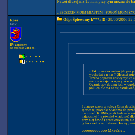
Nawet dluzej niz 15 min. przy tym mozna sie baw
...SZCZECIN MOIM MIASTEM - POGOŃ MOIM ŻYCI
Odp: Śpiewamy k***a!!!
- 29/06/2006 22:
Rosa
Kibic
IP
: zapisany
Na forum od
7888
dni
z Takim nastawieniem jak pan powy
wychodzi a u nas ? Glosniej spi
Trzeba poprostu coś wymyslec aby
stadion wstaje i wszyscy skaczą.
Ogarniający doping jesli w ogol
I dlatego razem z kolega Orim doszliś
sprawa tej piosenki wiadomo do przedy
nie umieć. KURWa jezeli bedziecie wo
najgłosniej ( ja również wiadomo) dl
przy niej bawić i przedwszystkim, ni
tylko z radością i zabawą. Takiej pieś
oooooooooooo MkaeSie...