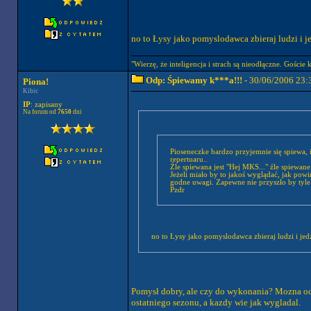
no to Łysy jako pomyslodawca zbieraj ludzi i 
"Wierzę, że inteligencja i strach są nieodłączne. Goście 
Odp: Śpiewamy k***a!!!
- 30/06/2006 23:
Piona!
Kibic
IP
: zapisany
Na forum od
7650
dni
Pioseneczke bardzo przyjemnie się spiewa, 
repertuaru..
Źle spiewana jest "Hej MKS..." źle spiewane
Jeżeli miało by to jakoś wyglądać, jak pow
godne uwagi. Zapewne nie przyszło by tyle t
Pzdr
no to Łysy jako pomyslodawca zbieraj ludzi i j
Pomysł dobry, ale czy do wykonania? Mozna oc
ostatniego sezonu, a kazdy wie jak wygladal.