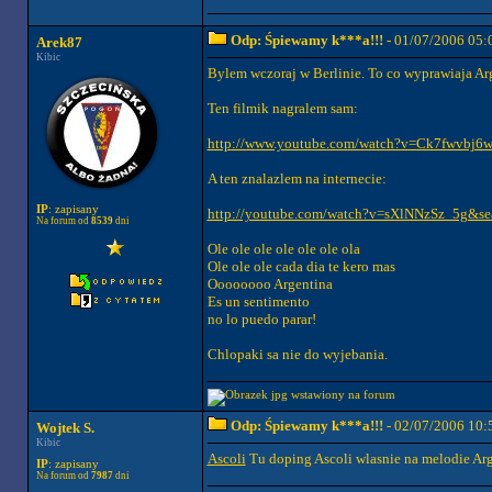
Odp: Śpiewamy k***a!!!
- 01/07/2006 05:
Arek87
Kibic
Bylem wczoraj w Berlinie. To co wyprawiaja Ar
Ten filmik nagralem sam:
http://www.youtube.com/watch?v=Ck7fwvbj6
A ten znalazlem na internecie:
IP
: zapisany
http://youtube.com/watch?v=sXlNNzSz_5g&se
Na forum od
8539
dni
Ole ole ole ole ole ole ola
Ole ole ole cada dia te kero mas
Oooooooo Argentina
Es un sentimento
no lo puedo parar!
Chlopaki sa nie do wyjebania.
Odp: Śpiewamy k***a!!!
- 02/07/2006 10:
Wojtek S.
Kibic
Ascoli
Tu doping Ascoli wlasnie na melodie Arg
IP
: zapisany
Na forum od
7987
dni