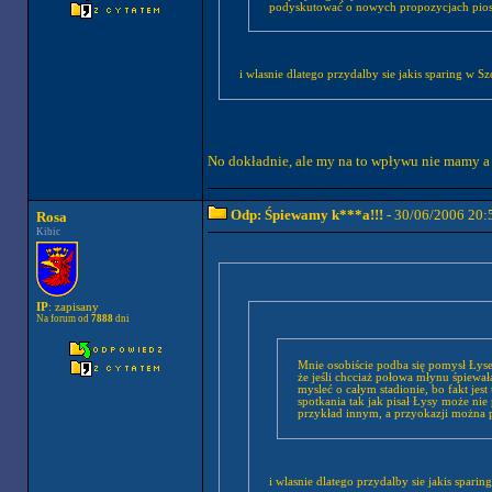
podyskutować o nowych propozycjach pio
i wlasnie dlatego przydalby sie jakis sparing w S
No dokładnie, ale my na to wpływu nie mamy a 
Odp: Śpiewamy k***a!!!
- 30/06/2006 20:
Rosa
Kibic
IP
: zapisany
Na forum od
7888
dni
Mnie osobiście podba się pomysł Łyseg
że jeśli chcciaż połowa młynu śpiewa
mysleć o całym stadionie, bo fakt jest taki,
spotkania tak jak pisał Łysy może ni
przykład in
i wlasnie dlatego przydalby sie jakis spari