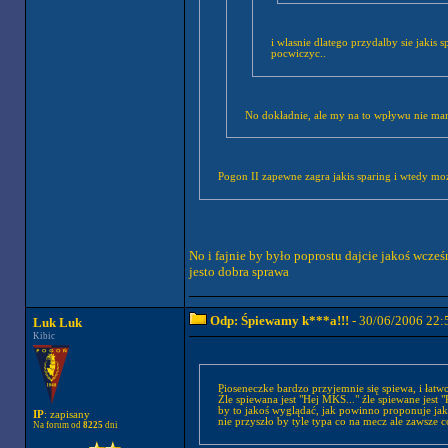
i wlasnie dlatego przydalby sie jakis
pocwiczyc..
No dokładnie, ale my na to wpływu nie mam
Pogon II zapewne zagra jakis sparing i wtedy m
No i fajnie by było poprostu dajcie jakoś wcześ
jesto dobra sprawa
Odp: Śpiewamy k***a!!!
- 30/06/2006 22:
Luk Luk
Kibic
Pioseneczke bardzo przyjemnie się spiewa, i łatw
Źle spiewana jest "Hej MKS..." źle spiewane jest 
by to jakoś wyglądać, jak powinno proponuje ja
IP
: zapisany
nie przyszło by tyle typa co na mecz ale zawsze c
Na forum od
8225
dni