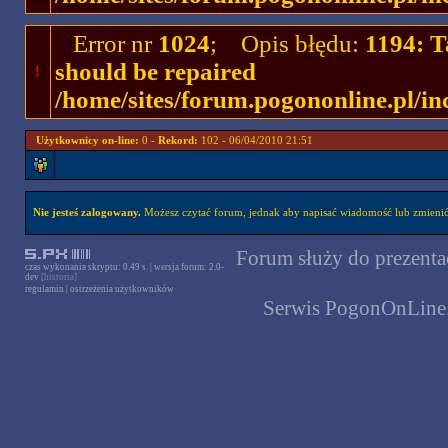
Error nr
1024
; Opis błędu:
1194: T
should be repaired
!
/home/sites/forum.pogononline.pl/in
Użytkownicy on-line:
0 -
Rekord:
102 - 06/04/2010 21:51
Nie jesteś zalogowany.
Możesz czytać forum, jednak aby napisać wiadomość lub zmienić 
Forum służy do prezentac
czas wykonania skryptu: 0.49 s. | wersja forum: 2.0-
dev
[historia]
regulamin
|
ostrzeżenia użytkowników
Serwis PogonOnLine.