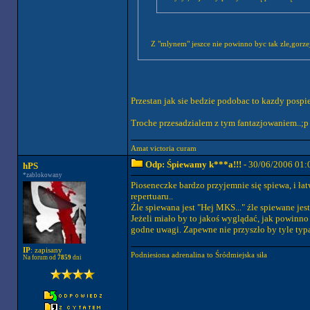
Z "mlynem" jeszce nie powinno byc tak zle,gorzej 
Przestan jak sie bedzie podobac to kazdy pospi
Troche przesadzialem z tym fantazjowaniem..;p
Amat victoria curam
Odp: Śpiewamy k***a!!!
- 30/06/2006 01:
hPS
*zablokowany
Pioseneczke bardzo przyjemnie się spiewa, i ła
repertuaru..
Źle spiewana jest "Hej MKS..." źle spiewane jes
Jeżeli miało by to jakoś wyglądać, jak powinno
godne uwagi. Zapewne nie przyszło by tyle typa 
IP
: zapisany
Podniesiona adrenalina to Śródmiejska siła
Na forum od
7859
dni