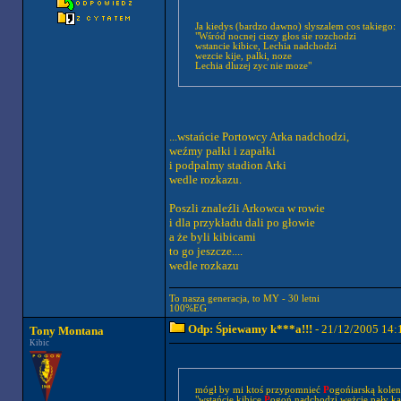
Ja kiedys (bardzo dawno) slyszalem cos takiego:
"Wśród nocnej ciszy głos sie rozchodzi
wstancie kibice, Lechia nadchodzi
wezcie kije, palki, noze
Lechia dluzej zyc nie moze"
...wstańcie Portowcy Arka nadchodzi,
weźmy pałki i zapałki
i podpalmy stadion Arki
wedle rozkazu.
Poszli znaleźli Arkowca w rowie
i dla przykładu dali po głowie
a że byli kibicami
to go jeszcze....
wedle rozkazu
To nasza generacja, to MY - 30 letni
100%EG
Odp: Śpiewamy k***a!!!
- 21/12/2005 14:
Tony Montana
Kibic
mógł by mi ktoś przypomnieć
P
ogońiarską kolend
"wstańcie kibice
P
ogoń nadchodzi weżcie pały karab