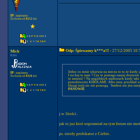
IP
: zapisany
Na forum od
8252
dni
Odp: Śpiewamy k***a!!!
- 27/12/2005 10:
Mick
Kibic
Jedno co mnie wkurwia na meczu to to że kiedy ja
IP
: zapisany
I na huj to nam ? Czy to pomaga naszej drużynie ?
Na forum od
8320
dni
to zmienić ! Na angielskich stadionach kiedy taki
prawdziwymi KIBOLAMI. Albo inny przykład w an
PANOWIE
j.w. litości..
jak to juz ktoś wspomniał na tym forum nie mo
ps. niezły profokator z Ciebie..