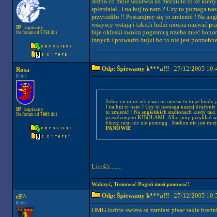
Jedno co mnie wkurwia na meczu to to że kiedy 
spierdalał . I na huj to nam ? Czy to pomaga nas
przytrafiło !! Postarajmy się to zmienić ! Na an
wszyscy wstają i takich ludzi można nazwać p
IP
: zapisany
bije oklaski swoim pogromcą trzeba mieć honor b
Na forum od
7758
dni
innych i prowadzi bujki bo to nie jest potrzebne
Odp: Śpiewamy k***a!!!
- 27/12/2005 10:
Rosa
Kibic
Jedno co mnie wkurwia na meczu to to że kiedy ja
I na huj to nam ? Czy to pomaga naszej drużynie ?
IP
: zapisany
to zmienić ! Na angielskich stadionach kiedy taki
Na forum od
7889
dni
prawdziwymi KIBOLAMI. Albo inny przykład w an
PANOWIE
Litośći........
Walczyć, Trenować Pogoń musi panować!
Odp: Śpiewamy k***a!!!
- 27/12/2005 10:
eF^
Kibic
OMG ludzie swieta sa zamiast pisac takie bredni