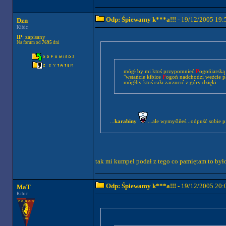
Odp: Śpiewamy k***a!!!
- 19/12/2005 19:
Dzn
Kibic
IP
: zapisany
Na forum od
7695
dni
mógł by mi ktoś przypomnieć
P
ogońiarską 
"wstańcie kibice
P
ogoń nadchodzi weżcie pał
mógłby ktoś cała zarzucić z góry dzięki
...
karabiny
...ale wymyśliłeś...odpuść sobie p
tak mi kumpel podał z tego co pamiętam to było
Odp: Śpiewamy k***a!!!
- 19/12/2005 20:
MaT
Kibic