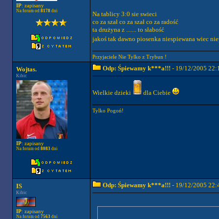
IP
: zapisany
Na forum od
8178
dni
Na tablicy 3:0 sie swieci
co za szał co za szał co za radość
ta drużyna z ....... to słabość
jakoś tak dawno piosenka niespiewana wiec ni
Przyjaciele Nie Tylko z Trybun !
Odp: Śpiewamy k***a!!!
- 19/12/2005 22:
Wojtas.
Kibic
Wielkie dzieki
dla Ciebie
Tylko Pogoń!
IP
: zapisany
Na forum od
8083
dni
Odp: Śpiewamy k***a!!!
- 19/12/2005 22:
IS
Kibic
IP
: zapisany
Na forum od
7563
dni