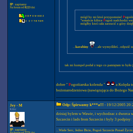
IP
: zapisany
Na forum od
8223
dni
mógł by mi ktoś przypomnieć
P
ogońi
"wstańcie kibice
P
ogoń nadchodzi weżci
mógłby ktoś cała zarzucić z góry dzię
...
karabiny
...ale wymyśliłeś...odpuść 
tak mi kumpel podał z tego co pamiętam to było j
dobre "
P
ogońiarska kolenda "
a Kolęda to
bożonarodzeniowa (nawiązująca do Bożego Nar
Odp: Śpiewamy k***a!!!
- 19/12/2005 20:
Jey - M
Kibic
dzisiaj bylem w Wawie, i wychodzac z dworca 
Szczecin i lads from Szczecin i byly 3 podpisy
IP
: zapisany
...Wiele Serc, Jedno Bicie, Pogoń Szczecin Ponad Życie.
Na forum od
7771
dni