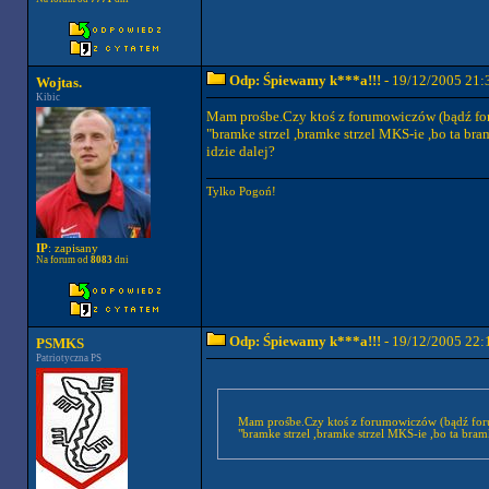
Odp: Śpiewamy k***a!!!
- 19/12/2005 21:
Wojtas.
Kibic
Mam prośbe.Czy ktoś z forumowiczów (bądź f
"bramke strzel ,bramke strzel MKS-ie ,bo ta bramka
idzie dalej?
Tylko Pogoń!
IP
: zapisany
Na forum od
8083
dni
Odp: Śpiewamy k***a!!!
- 19/12/2005 22:
PSMKS
Patriotyczna PS
Mam prośbe.Czy ktoś z forumowiczów (bądź fo
"bramke strzel ,bramke strzel MKS-ie ,bo ta bramka 