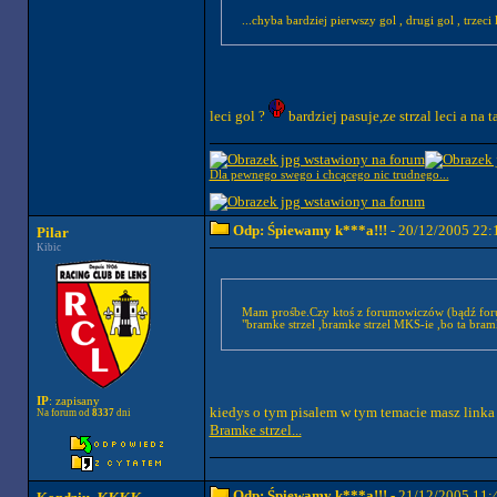
...chyba bardziej pierwszy gol , drugi gol , trzeci l
leci gol ?
bardziej pasuje,ze strzal leci a na ta
Dla pewnego swego i chcącego nic trudnego...
Odp: Śpiewamy k***a!!!
- 20/12/2005 22:
Pilar
Kibic
Mam prośbe.Czy ktoś z forumowiczów (bądź fo
"bramke strzel ,bramke strzel MKS-ie ,bo ta bramka 
IP
: zapisany
kiedys o tym pisalem w tym temacie masz linka
Na forum od
8337
dni
Bramke strzel...
Odp: Śpiewamy k***a!!!
- 21/12/2005 11: