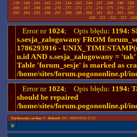
239
240
241
242
243
244
245
246
247
248
249
250
-
-
-
-
-
-
-
-
-
-
-
-
266
267
268
269
270
271
272
273
274
275
276
277
-
-
-
-
-
-
-
-
-
-
-
-
293
294
295
296
297
298
299
300
301
302
303
304
-
-
-
-
-
-
-
-
-
-
-
-
320
321
322
323
324
-
-
-
-
-
Error nr
1024
; Opis błędu:
1194: 
s.sesja_zalogowany FROM forum_se
1786293916 - UNIX_TIMESTAMP(ses
!
u.id AND s.sesja_zalogowany = 'ta
Table 'forum_sesje' is marked as cr
/home/sites/forum.pogononline.pl/in
Error nr
1024
; Opis błędu:
1194: T
should be repaired
!
/home/sites/forum.pogononline.pl/in
Użytkownicy on-line:
0 -
Rekord:
102 - 06/04/2010 21:51