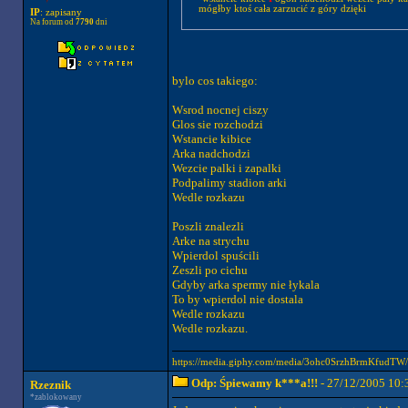
mógłby ktoś cała zarzucić z góry dzięki
IP
: zapisany
Na forum od
7790
dni
bylo cos takiego:
Wsrod nocnej ciszy
Glos sie rozchodzi
Wstancie kibice
Arka nadchodzi
Wezcie palki i zapalki
Podpalimy stadion arki
Wedle rozkazu
Poszli znalezli
Arke na strychu
Wpierdol spuścili
Zeszli po cichu
Gdyby arka spermy nie łykala
To by wpierdol nie dostala
Wedle rozkazu
Wedle rozkazu.
https://media.giphy.com/media/3ohc0SrzhBrmKfudTW/g
Odp: Śpiewamy k***a!!!
- 27/12/2005 10:
Rzeznik
*zablokowany