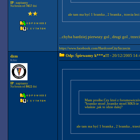
IP
: zapisany
Na forum od
7857
dni
ale tam ma być 1 bramka , 2 bramka , trzecia leci ,
...chyba bardziej pierwszy gol , drugi gol , trzeci 
https://www.facebook.com/HardcoreCitySzczecin
Odp: Śpiewamy k***a!!!
- 20/12/2005 14:
dzm
Kibic
IP
: zapisany
Na forum od
8022
dni
Mam prośbe.Czy ktoś z forumowicz
"bramke strzel ,bramke strzel MKS-ie ,b
właśnie ,jak to idzie dalej?
ale tam ma być 1 bramka , 2 bramka , trzecia 