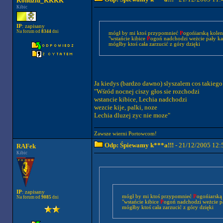
Kondziu_KKKK
Kibic
IP
: zapisany
Na forum od
8344
dni
mógł by mi ktoś przypomnieć
P
ogońiarską kolend
"wstańcie kibice
P
ogoń nadchodzi weżcie pały karab
mógłby ktoś cała zarzucić z góry dzięki
Ja kiedys (bardzo dawno) slyszalem cos takiego
"Wśród nocnej ciszy głos sie rozchodzi
wstancie kibice, Lechia nadchodzi
wezcie kije, palki, noze
Lechia dluzej zyc nie moze"
Zawsze wierni Portowcom!
Odp: Śpiewamy k***a!!!
- 21/12/2005 12:
RAFek
Kibic
IP
: zapisany
mógł by mi ktoś przypomnieć
P
ogońiarską 
Na forum od
9085
dni
"wstańcie kibice
P
ogoń nadchodzi weżcie pał
mógłby ktoś cała zarzucić z góry dzięki