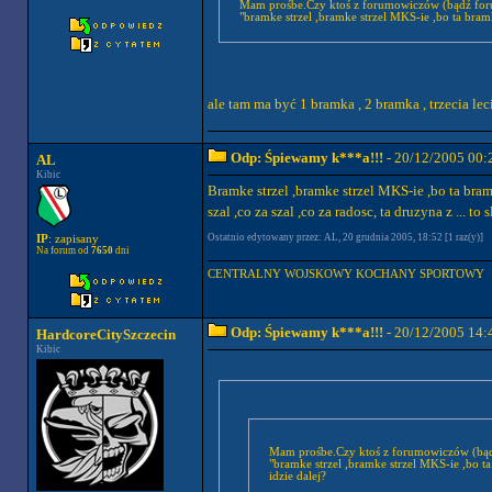
Mam prośbe.Czy ktoś z forumowiczów (bądź fo
"bramke strzel ,bramke strzel MKS-ie ,bo ta bramka 
ale tam ma być 1 bramka , 2 bramka , trzecia leci 
Odp: Śpiewamy k***a!!!
- 20/12/2005 00:
AL
Kibic
Bramke strzel ,bramke strzel MKS-ie ,bo ta bramk
szal ,co za szal ,co za radosc, ta druzyna z ... t
Ostatnio edytowany przez: AL, 20 grudnia 2005, 18:52 [1 raz(y)]
IP
: zapisany
Na forum od
7650
dni
CENTRALNY WOJSKOWY KOCHANY SPORTOWY
Odp: Śpiewamy k***a!!!
- 20/12/2005 14:
HardcoreCitySzczecin
Kibic
Mam prośbe.Czy ktoś z forumowiczów (b
"bramke strzel ,bramke strzel MKS-ie ,bo ta b
idzie dalej?