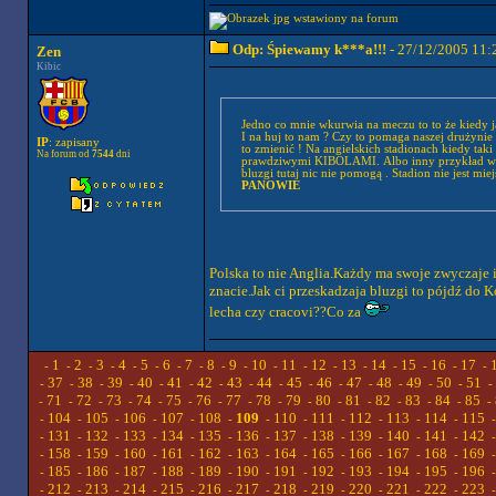
Odp: Śpiewamy k***a!!!
- 27/12/2005 11:
Zen
Kibic
Jedno co mnie wkurwia na meczu to to że kiedy ja
I na huj to nam ? Czy to pomaga naszej drużynie ?
IP
: zapisany
to zmienić ! Na angielskich stadionach kiedy taki
Na forum od
7544
dni
prawdziwymi KIBOLAMI. Albo inny przykład w an
PANOWIE
Polska to nie Anglia.Każdy ma swoje zwyczaje 
znacie.Jak ci przeskadzaja bluzgi to pójdź do 
lecha czy cracovi??Co za
1
2
3
4
5
6
7
8
9
10
11
12
13
14
15
16
17
-
-
-
-
-
-
-
-
-
-
-
-
-
-
-
-
-
-
37
38
39
40
41
42
43
44
45
46
47
48
49
50
51
-
-
-
-
-
-
-
-
-
-
-
-
-
-
-
-
71
72
73
74
75
76
77
78
79
80
81
82
83
84
85
-
-
-
-
-
-
-
-
-
-
-
-
-
-
-
-
104
105
106
107
108
109
110
111
112
113
114
115
-
-
-
-
-
-
-
-
-
-
-
-
131
132
133
134
135
136
137
138
139
140
141
142
-
-
-
-
-
-
-
-
-
-
-
-
158
159
160
161
162
163
164
165
166
167
168
169
-
-
-
-
-
-
-
-
-
-
-
-
185
186
187
188
189
190
191
192
193
194
195
196
-
-
-
-
-
-
-
-
-
-
-
-
212
213
214
215
216
217
218
219
220
221
222
223
-
-
-
-
-
-
-
-
-
-
-
-