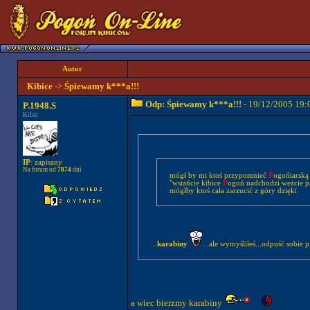
Autor
Kibice
->
Śpiewamy k***a!!!
Odp: Śpiewamy k***a!!!
- 19/12/2005 19:
P.1948.S
Kibic
IP
: zapisany
Na forum od
7874
dni
mógł by mi ktoś przypomnieć
P
ogońiarską 
"wstańcie kibice
P
ogoń nadchodzi weżcie pał
mógłby ktoś cała zarzucić z góry dzięki
...
karabiny
...ale wymyśliłeś...odpuść sobie p
a wiec bierzmy karabiny