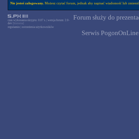
Nie jesteś zalogowany.
Możesz czytać forum, jednak aby napisać wiadomość lub zmienić 
Forum służy do prezentac
czas wykonania skryptu: 0.07 s. | wersja forum: 2.0-
dev
[historia]
regulamin
|
ostrzeżenia użytkowników
Serwis PogonOnLine.