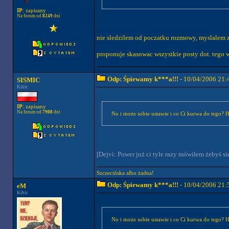
IP
: zapisany
Na forum od
8249
dni
nie sledzilem od poczatku rozmowy, myslalem 
proponuje skasowac wszystkie posty dot. tego 
Odp: Śpiewamy k***a!!!
- 10/04/2006 21:
SISMIC
Kibic
IP
: zapisany
Na forum od
7908
dni
No i może sobie ustawie i co Ci kurwa do tego? Hi
[Dejvi: Power już ci tyle razy mówiłem żebyś si
Szczecińska albo żadna!
Odp: Śpiewamy k***a!!!
- 10/04/2006 21:
eM
Kibic
No i może sobie ustawie i co Ci kurwa do tego? H