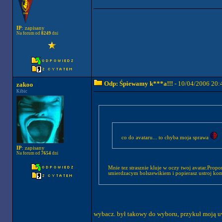
IP
: zapisany
Na forum od
8249
dni
Odp: Śpiewamy k***a!!!
- 10/04/2006 20:
zakoo
Kibic
co do avataru... to chyba moja sprawa
IP
: zapisany
Na forum od
7654
dni
Mnie tez strasznie kluje w oczy twoj avatar.Proponuje wiec abys najpierw go zmienił a potem biegnij na korepetycje z
smierdzacym bolszewikiem i popierasz ustroj ko
wybacz. był takowy do wyboru, przykuł moją u