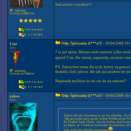
Sami przeciw wszystkim!!!
IP
: zapisany
Na forum od
8327
dni
Odp: Śpiewamy k***a!!!
- 10/04/2006 19:
Lisu
Kibic
7 to już sporo. Można wiele zmienić tylko trze
sprzed 5 lat. Ale wierzę, naprawdę, szczerze wie
P.S. Założyłem temat dla tych, którzy są gotowi 
IP
: zapisany
dodatku dość jałowa. Ale jak już pisałem nie j
Na forum od
7436
dni
Naprawdę myślicie że nic nie da się zmienić?
Odp: Śpiewamy k***a!!!
- 10/04/2006 19:
zakoo
Kibic
Zakoo jak nie rozumiesz to sie nie udzielaj...Co 
"Jak powiadal stary goral, bedzie Polska az po Ur
Za Uralem beda Chiny, was nie bedzie skurwysyn
ps.fajnie, ze 3 osobom zachcialo sie poprawy, ale n
wiec polecam chlodne spojrzenie