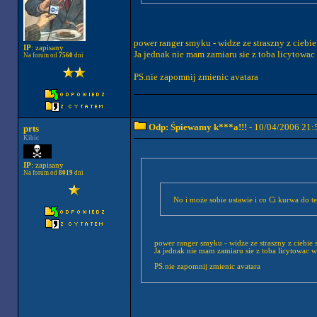
power ranger smyku - widze ze straszny z ciebie
IP
: zapisany
Ja jednak nie mam zamiaru sie z toba licytowa
Na forum od
7560
dni
PS.nie zapomnij zmienic avatara
Odp: Śpiewamy k***a!!!
- 10/04/2006 21:
prts
Kibic
IP
: zapisany
Na forum od
8019
dni
No i może sobie ustawie i co Ci kurwa do te
power ranger smyku - widze ze straszny z ciebie 
Ja jednak nie mam zamiaru sie z toba licytowac 
PS.nie zapomnij zmienic avatara