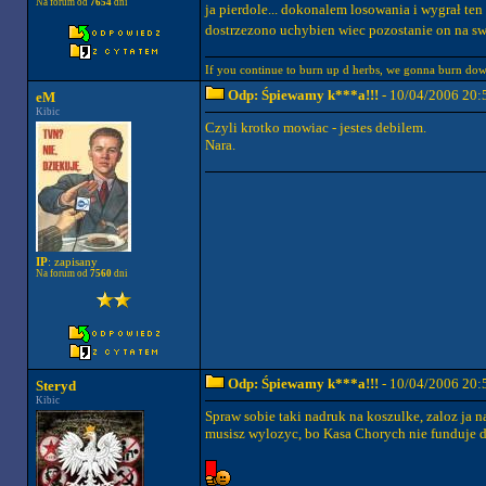
Na forum od
7654
dni
ja pierdole... dokonalem losowania i wygrał te
dostrzezono uchybien wiec pozostanie on na sw
If you continue to burn up d herbs, we gonna burn down
Odp: Śpiewamy k***a!!!
- 10/04/2006 20:
eM
Kibic
Czyli krotko mowiac - jestes debilem.
Nara.
IP
: zapisany
Na forum od
7560
dni
Odp: Śpiewamy k***a!!!
- 10/04/2006 20:
Steryd
Kibic
Spraw sobie taki nadruk na koszulke, zaloz ja 
musisz wylozyc, bo Kasa Chorych nie funduje