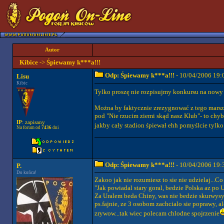
Autor
Kibice
->
Śpiewamy k***a!!!
Odp: Śpiewamy k***a!!!
- 10/04/2006 19:
Lisu
Kibic
Tylko proszę nie rozpisujmy konkursu na nowy
Można by faktycznie zrezygnować z tego marszu
pod "Nie rzucim ziemi skąd nasz Klub"- to chy
IP
: zapisany
jakby cały stadion śpiewał ehh pomyślcie tylko..
Na forum od
7436
dni
Odp: Śpiewamy k***a!!!
- 10/04/2006 19:
P.
Do końca!
Zakoo jak nie rozumiesz to sie nie udzielaj...C
"Jak powiadal stary goral, bedzie Polska az po U
Za Uralem beda Chiny, was nie bedzie skurwys
ps.fajnie, ze 3 osobom zachcialo sie poprawy, ale
zrywow...tak wiec polecam chlodne spojrzenie