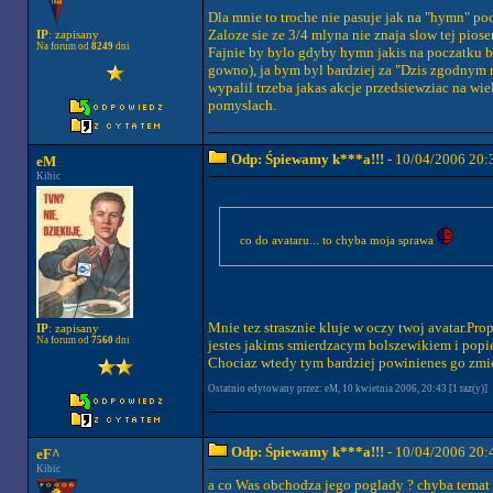
Dla mnie to troche nie pasuje jak na "hymn" p
Zaloze sie ze 3/4 mlyna nie znaja slow tej pios
IP
: zapisany
Na forum od
8249
dni
Fajnie by bylo gdyby hymn jakis na poczatku byl
gowno), ja bym byl bardziej za "Dzis zgodnym ry
wypalil trzeba jakas akcje przedsiewziac na wie
pomyslach.
Odp: Śpiewamy k***a!!!
- 10/04/2006 20:
eM
Kibic
co do avataru... to chyba moja sprawa
Mnie tez strasznie kluje w oczy twoj avatar.Pro
IP
: zapisany
Na forum od
7560
dni
jestes jakims smierdzacym bolszewikiem i popi
Chociaz wtedy tym bardziej powinienes go zmieni
Ostatnio edytowany przez: eM, 10 kwietnia 2006, 20:43 [1 raz(y)]
Odp: Śpiewamy k***a!!!
- 10/04/2006 20:
eF^
Kibic
a co Was obchodza jego poglady ? chyba temat 