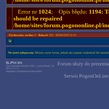
Error nr
1024
; Opis błędu:
1194: T
should be repaired
!
/home/sites/forum.pogononline.pl/in
Użytkownicy on-line:
0 -
Rekord:
102 - 06/04/2010 21:51
Nie jesteś zalogowany.
Możesz czytać forum, jednak aby napisać wiadomość lub zmienić 
Forum służy do prezentac
czas wykonania skryptu: 0.05 s. | wersja forum: 2.0-
dev
[historia]
regulamin
|
ostrzeżenia użytkowników
Serwis PogonOnLine.