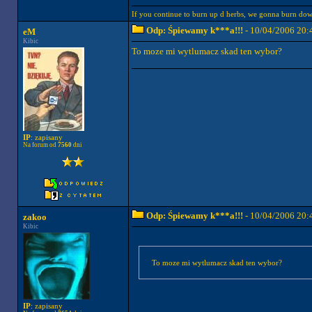
If you continue to burn up d herbs, we gonna burn down
Odp: Śpiewamy k***a!!!
- 10/04/2006 20:
eM
Kibic
To moze mi wytlumacz skad ten wybor?
IP
: zapisany
Na forum od
7560
dni
Odp: Śpiewamy k***a!!!
- 10/04/2006 20:
zakoo
Kibic
To moze mi wytlumacz skad ten wybor?
IP
: zapisany