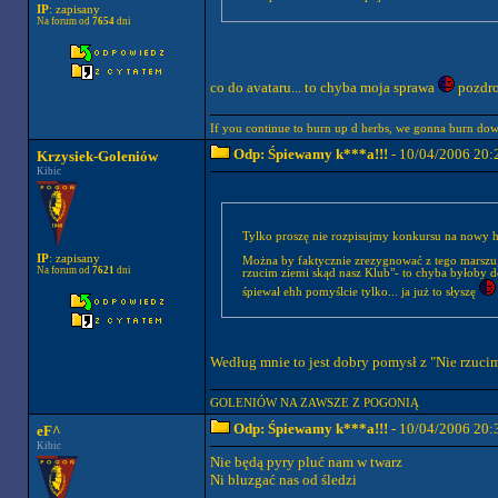
IP
: zapisany
Na forum od
7654
dni
co do avataru... to chyba moja sprawa
pozdr
If you continue to burn up d herbs, we gonna burn down
Odp: Śpiewamy k***a!!!
- 10/04/2006 20:
Krzysiek-Goleniów
Kibic
Tylko proszę nie rozpisujmy konkursu na nowy h
IP
: zapisany
Można by faktycznie zrezygnować z tego marszu, 
Na forum od
7621
dni
rzucim ziemi skąd nasz Klub"- to chyba byłoby d
śpiewał ehh pomyślcie tylko... ja już to słyszę
Według mnie to jest dobry pomysł z "Nie rzucim
GOLENIÓW NA ZAWSZE Z POGONIĄ
Odp: Śpiewamy k***a!!!
- 10/04/2006 20:
eF^
Kibic
Nie będą pyry pluć nam w twarz
Ni bluzgać nas od śledzi