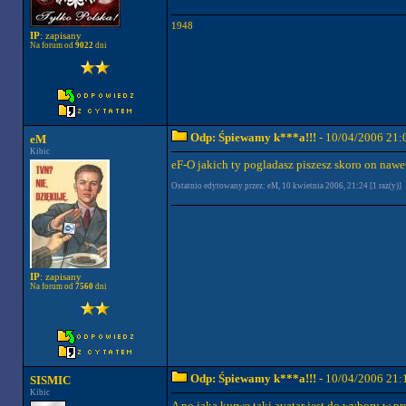
1948
IP
: zapisany
Na forum od
9022
dni
Odp: Śpiewamy k***a!!!
- 10/04/2006 21:
eM
Kibic
eF-O jakich ty pogladasz piszesz skoro on nawe
Ostatnio edytowany przez: eM, 10 kwietnia 2006, 21:24 [1 raz(y)]
IP
: zapisany
Na forum od
7560
dni
Odp: Śpiewamy k***a!!!
- 10/04/2006 21:
SISMIC
Kibic
A po jaką kurwe taki avatar jest do wyboru w pro