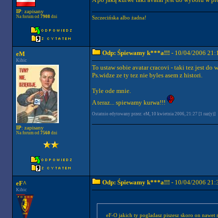
IP
: zapisany
Na forum od
7908
dni
Szczecińska albo żadna!
Odp: Śpiewamy k***a!!!
- 10/04/2006 21:
eM
Kibic
To ustaw sobie avatar cracovi - taki tez jest do 
Ps.widze ze ty tez nie byles asem z histori.
Tyle ode mnie.
A teraz... spiewamy kurwa!!!
Ostatnio edytowany przez: eM, 10 kwietnia 2006, 21:27 [1 raz(y)]
IP
: zapisany
Na forum od
7560
dni
Odp: Śpiewamy k***a!!!
- 10/04/2006 21:
eF^
Kibic
eF-O jakich ty pogladasz piszesz skoro on nawet 