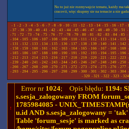
No to już nie rozmywajcie tematu, każdy ma taki
cracovii, więc skupmy sie na temacie a nie gadan
1
2
3
4
5
6
7
8
9
10
11
12
13
14
15
16
17
-
-
-
-
-
-
-
-
-
-
-
-
-
-
-
-
-
-
37
38
39
40
41
42
43
44
45
46
47
48
49
50
51
-
-
-
-
-
-
-
-
-
-
-
-
-
-
-
-
71
72
73
74
75
76
77
78
79
80
81
82
83
84
85
-
-
-
-
-
-
-
-
-
-
-
-
-
-
-
-
104
105
106
107
108
109
110
111
112
113
114
115
-
-
-
-
-
-
-
-
-
-
-
-
131
132
133
134
135
136
137
138
139
140
141
142
-
-
-
-
-
-
-
-
-
-
-
-
158
159
160
161
162
163
164
165
166
167
168
169
-
-
-
-
-
-
-
-
-
-
-
-
185
186
187
188
189
190
191
192
193
194
195
196
-
-
-
-
-
-
-
-
-
-
-
-
212
213
214
215
216
217
218
219
220
221
222
223
-
-
-
-
-
-
-
-
-
-
-
-
239
240
241
242
243
244
245
246
247
248
249
250
-
-
-
-
-
-
-
-
-
-
-
-
266
267
268
269
270
271
272
273
274
275
276
277
-
-
-
-
-
-
-
-
-
-
-
-
293
294
295
296
297
298
299
300
301
302
303
304
-
-
-
-
-
-
-
-
-
-
-
-
320
321
322
323
324
-
-
-
-
-
Error nr
1024
; Opis błędu:
1194: 
s.sesja_zalogowany FROM forum_se
1785984085 - UNIX_TIMESTAMP(ses
!
u.id AND s.sesja_zalogowany = 'ta
Table 'forum_sesje' is marked as cr
/home/sites/forum.pogononline.pl/in