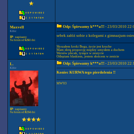
Odp: Śpiewamy k***a!!!
- 23/03/2010 22:
Maxvell
Kibic
sebek załóż sobie z kolegami z gimnazjum osi
IP
: zapisany
Na forum od
6261
dni
Słyszałem kroki Boga, życie jest kruche
Mam złotą proporcję między umysłem a duchem
Wersów plecak, tysiące w zeszycie
Oślepiam blaskiem, jestem słońcem w zenicie
Odp: Śpiewamy k***a!!!
- 23/03/2010 22:
L.
Kibic
Koniec KURWA tego pierdolenia !!
MW'03
IP
: zapisany
Na forum od
8234
dni