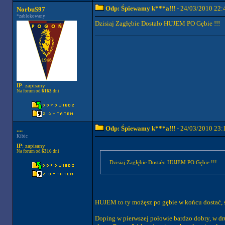
Odp: Śpiewamy k***a!!!
- 24/03/2010 22:
NorbuS97
*zablokowany
Dzisiaj Zagłębie Dostało HUJEM PO Gębie !!!
IP
: zapisany
Na forum od
6163
dni
Odp: Śpiewamy k***a!!!
- 24/03/2010 23:
....
Kibic
IP
: zapisany
Na forum od
6316
dni
Dzisiaj Zagłębie Dostało HUJEM PO Gębie !!!
HUJEM to ty możęsz po gębie w końcu dostać, 
Doping w pierwszej połowie bardzo dobry, w dr