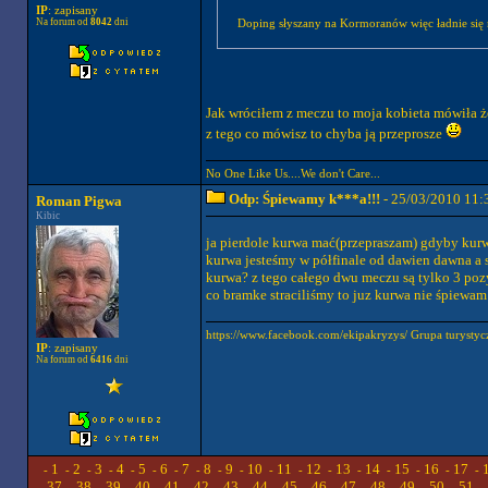
IP
: zapisany
Na forum od
8042
dni
Doping słyszany na Kormoranów więc ładnie się 
Jak wróciłem z meczu to moja kobieta mówiła że
z tego co mówisz to chyba ją przeprosze
No One Like Us....We don't Care...
Odp: Śpiewamy k***a!!!
- 25/03/2010 11:
Roman Pigwa
Kibic
ja pierdole kurwa mać(przepraszam) gdyby kurwa
kurwa jesteśmy w półfinale od dawien dawna a s
kurwa? z tego całego dwu meczu są tylko 3 pozyt
co bramke straciliśmy to juz kurwa nie śpiewam 
https://www.facebook.com/ekipakryzys/ Grupa tury
IP
: zapisany
Na forum od
6416
dni
1
2
3
4
5
6
7
8
9
10
11
12
13
14
15
16
17
-
-
-
-
-
-
-
-
-
-
-
-
-
-
-
-
-
-
37
38
39
40
41
42
43
44
45
46
47
48
49
50
51
-
-
-
-
-
-
-
-
-
-
-
-
-
-
-
-