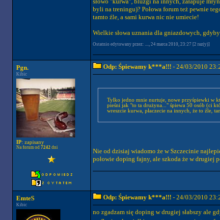
słowo "kurwa", bluzgi na innych, załapuje młyn b
byli na treningu)? Połowa forum też pewnie teg
tamto źle, a sami kurwa nic nie umiecie!
Wielkie słowa uznania dla gniazdowych, gdyby n
Ostatnio edytowany przez: ...., 24 marca 2010, 23:27 [2 raz(y)]
Odp: Śpiewamy k***a!!!
- 24/03/2010 23:
Pgn.
Kibic
Tylko jedno mnie nurtuje, nowe przyśpiewki w kt
pieśni jak "to ta drużyna..." śpiewa 50 osób (ci którzy byli na treningu)? Połowa forum też pewnie tego nie zna. NAUCZCIE się tych nowych pieśni
wreszcie kurwa, płaczecie na innych, że to źle, ta
IP
: zapisany
Na forum od
7242
dni
Nie od dzisiaj wiadomo że w Szczecinie najlep
połowie doping fajny, ale szkoda że w drugiej 
Odp: Śpiewamy k***a!!!
- 24/03/2010 23:
EmteS
Kibic
no zgadzam się doping w drugiej słabszy ale gd