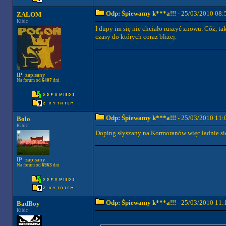
Odp: Śpiewamy k***a!!!
- 25/03/2010 08:
ZAŁOM
Kibic
I dupy im się nie chciało ruszyć znowu. Cóż, ta
czasy do których coraz bliżej.
IP
: zapisany
Na forum od
6407
dni
Odp: Śpiewamy k***a!!!
- 25/03/2010 11:
Bolo
Kibic
Doping słyszany na Kormoranów więc ładnie się
IP
: zapisany
Na forum od
6963
dni
Odp: Śpiewamy k***a!!!
- 25/03/2010 11:
BadBoy
Kibic