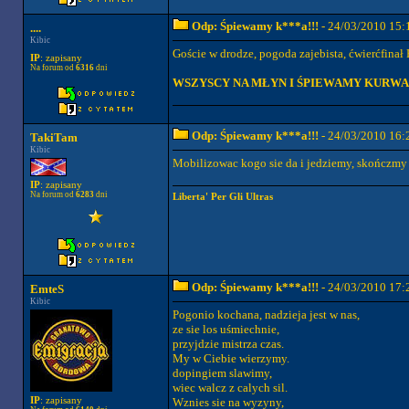
Odp: Śpiewamy k***a!!!
- 24/03/2010 15:
....
Kibic
Goście w drodze, pogoda zajebista, ćwierćfinał 
IP
: zapisany
Na forum od
6316
dni
WSZYSCY NA MŁYN I ŚPIEWAMY KURWA!
Odp: Śpiewamy k***a!!!
- 24/03/2010 16:
TakiTam
Kibic
Mobilizowac kogo sie da i jedziemy, skończmy 
IP
: zapisany
Na forum od
6283
dni
Liberta' Per Gli Ultras
Odp: Śpiewamy k***a!!!
- 24/03/2010 17:
EmteS
Kibic
Pogonio kochana, nadzieja jest w nas,
ze sie los uśmiechnie,
przyjdzie mistrza czas.
My w Ciebie wierzymy.
dopingiem slawimy,
wiec walcz z calych sil.
IP
: zapisany
Wznies sie na wyzyny,