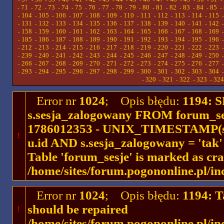
71
72
73
74
75
76
77
78
79
80
81
82
83
84
85
-
-
-
-
-
-
-
-
-
-
-
-
-
-
-
-
104
105
106
107
108
109
110
111
112
113
114
115
-
-
-
-
-
-
-
-
-
-
-
-
131
132
133
134
135
136
137
138
139
140
141
142
-
-
-
-
-
-
-
-
-
-
-
-
158
159
160
161
162
163
164
165
166
167
168
169
-
-
-
-
-
-
-
-
-
-
-
-
185
186
187
188
189
190
191
192
193
194
195
196
-
-
-
-
-
-
-
-
-
-
-
-
212
213
214
215
216
217
218
219
220
221
222
223
-
-
-
-
-
-
-
-
-
-
-
-
239
240
241
242
243
244
245
246
247
248
249
250
-
-
-
-
-
-
-
-
-
-
-
-
266
267
268
269
270
271
272
273
274
275
276
277
-
-
-
-
-
-
-
-
-
-
-
-
293
294
295
296
297
298
299
300
301
302
303
304
-
-
-
-
-
-
-
-
-
-
-
-
320
321
322
323
324
-
-
-
-
-
Error nr
1024
; Opis błędu:
1194: 
s.sesja_zalogowany FROM forum_se
1786012353 - UNIX_TIMESTAMP(ses
!
u.id AND s.sesja_zalogowany = 'ta
Table 'forum_sesje' is marked as cr
/home/sites/forum.pogononline.pl/in
Error nr
1024
; Opis błędu:
1194: T
should be repaired
!
/home/sites/forum.pogononline.pl/in