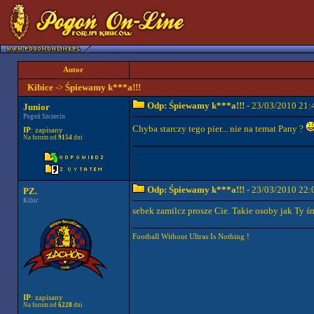
Autor
Kibice
->
Śpiewamy k***a!!!
Odp: Śpiewamy k***a!!!
- 23/03/2010 21:
Junior
Pogoń Szczecin
Chyba starczy tego pier... nie na temat Pany ?
IP
: zapisany
Na forum od
9154
dni
Odp: Śpiewamy k***a!!!
- 23/03/2010 22:
PZ.
Kibic
sebek zamilcz prosze Cie. Takie osoby jak Ty śm
Football Without Ultras Is Nothing !
IP
: zapisany
Na forum od
6228
dni