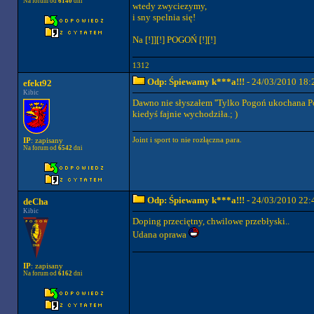
Na forum od
6140
dni
wtedy zwyciezymy,
i sny spelnia się!
Na [!]][!] POGOŃ [!][!]
1312
Odp: Śpiewamy k***a!!!
- 24/03/2010 18:
efekt92
Kibic
Dawno nie słyszałem ''Tylko Pogoń ukochana Pog
kiedyś fajnie wychodziła.; )
Joint i sport to nie rozłączna para.
IP
: zapisany
Na forum od
6542
dni
Odp: Śpiewamy k***a!!!
- 24/03/2010 22:
deCha
Kibic
Doping przeciętny, chwilowe przebłyski..
Udana oprawa
IP
: zapisany
Na forum od
6162
dni