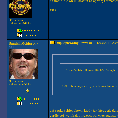
na flocie. ale wielki szacun za oprawę i atmosfe
1312
IP
: zapisany
Na forum od
6140
dni
Odp: Śpiewamy k***a!!!
- 24/03/2010 23:
Randall McMurphy
Kibic
Dzisiaj Zagłębie Dostało HUJEM PO Gębie 
IP
: zapisany
Na forum od
7750
dni
HUJEM to ty możęsz po gębie w końcu dostać, 
daj spokoj chlopakowi, kiedy jak kiedy ale dzi
gardle co? wynik,doping,oprawa, wiec pozostaj