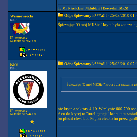
To My Niechciani, Nielubiani i Bezczelni...MKS!
Odp: Śpiewamy k***a!!!
- 25/03/2010 01:
Wisniowiecki
Kibic
Śpiewając "O mój MKSie " kryta była znacznie g
IP
: zapisany
Na forum od
7855
dni
Odp: Śpiewamy k***a!!!
- 25/03/2010 07:
KPS
Kibic
Śpiewając "O mój MKSie " kryta była znacznie gło
nie kryta a sektory 4-10. W mlynie 600-700 osob
IP
: zapisany
A co do krytej to "inteligencja" ktora tam zasi
Na forum od
7744
dni
bo piesni chwalace Pogon ciezko im przez gardl