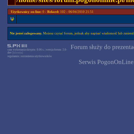
Użytkownicy on-line:
0 -
Rekord:
102 - 06/04/2010 21:51
Nie jesteś zalogowany.
Możesz czytać forum, jednak aby napisać wiadomość lub zmienić 
Forum służy do prezentac
czas wykonania skryptu: 0.06 s. | wersja forum: 2.0-
dev
[historia]
regulamin
|
ostrzeżenia użytkowników
Serwis PogonOnLine.