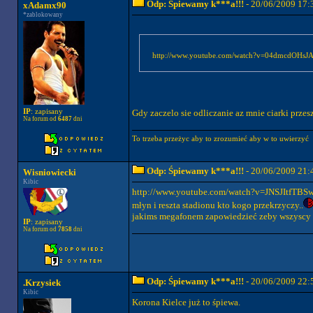
Odp: Śpiewamy k***a!!!
- 20/06/2009 17:
xAdamx90
*zablokowany
http://www.youtube.com/watch?v=04dmcdOHsJA&f
Gdy zaczelo sie odliczanie az mnie ciarki przes
IP
: zapisany
Na forum od
6487
dni
To trzeba przeżyc aby to zrozumieć aby w to uwierzyć
Odp: Śpiewamy k***a!!!
- 20/06/2009 21:
Wisniowiecki
Kibic
http://www.youtube.com/watch?v=JNSJItfTBSw&f
młyn i reszta stadionu kto kogo przekrzyczy..
jakims megafonem zapowiedzieć zeby wszyscy wi
IP
: zapisany
Na forum od
7858
dni
Odp: Śpiewamy k***a!!!
- 20/06/2009 22:
.Krzysiek
Kibic
Korona Kielce już to śpiewa.