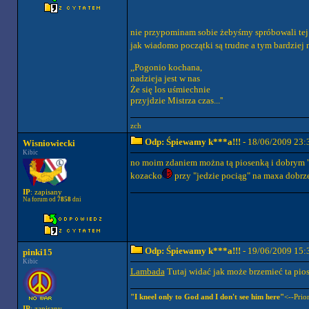
nie przypominam sobie żebyśmy spróbowali tej 
jak wiadomo początki są trudne a tym bardziej 
,,Pogonio kochana,
nadzieja jest w nas
Że się los uśmiechnie
przyjdzie Mistrza czas...''
zch
Odp: Śpiewamy k***a!!!
- 18/06/2009 23:
Wisniowiecki
Kibic
no moim zdaniem można tą piosenką i dobrym "
kozacko
przy "jedzie pociąg" na maxa dobrze
IP
: zapisany
Na forum od
7858
dni
Odp: Śpiewamy k***a!!!
- 19/06/2009 15:
pinki15
Kibic
Lambada
Tutaj widać jak może brzemieć ta pi
"I kneel only to God and I don't see him here"
<--Prio
IP
: zapisany