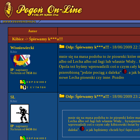
Autor
Kibice
->
Śpiewamy k***a!!!
Odp: Śpiewamy k***a!!!
- 18/06/2009 22:
Wisniowiecki
Kibic
mnie się na maxa podoba to że piosenki które m
albo od Lecha albo od Jagi lub wlasnie Wisły...
Opola też byśmy wprowadzili coś o czym cały ki
IP
: zapisany
przerobioną "jedzie pociąg z daleka"
. a jak
Na forum od
7858
dni
nowe Lecha piosenki czy inne. Pozdro
Odp: Śpiewamy k***a!!!
- 18/06/2009 23:
SL
Kibic
mnie się na maxa podoba to że piosenki które mamy w repertuarze są albo nasze albo jedynie od Legii.. taki MKS Kluczbork wszystkie ma albo od
Lecha albo od Jagi lub wlasnie Wisły... bynajmni
wprowadzili coś o czym cały kibicowski świat by 
IP
: zapisany
Na forum od
6630
dni
daleka"
. a jak będziemy chcieli być fajni c