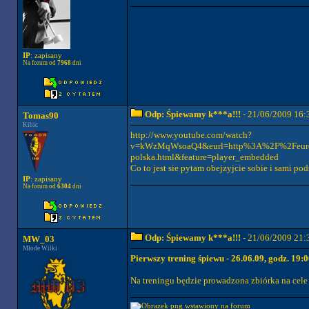
IP
: zapisany
Na forum od
7968
dni
Odp: Śpiewamy k***a!!!
- 21/06/2009 16:
Tomas90
Kibic
http://www.youtube.com/watch?
v=kWzMqWsoaQ4&eurl=http%3A%2F%2Feuropea
polska.html&feature=player_embedded
Co to jest sie pytam obejzyjcie sobie i sami pod
IP
: zapisany
Na forum od
6304
dni
Odp: Śpiewamy k***a!!!
- 21/06/2009 21:
MW_03
Młode Wilki
Pierwszy trening śpiewu - 26.06.09, godz. 19:0
Na treningu będzie prowadzona zbiórka na cele 