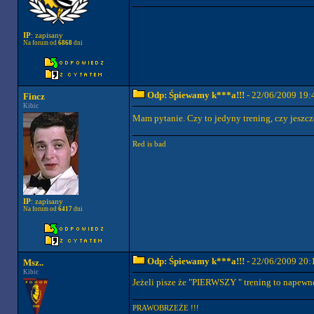
IP
: zapisany
Na forum od
6868
dni
Odp: Śpiewamy k***a!!!
- 22/06/2009 19:
Fincz
Kibic
Mam pytanie. Czy to jedyny trening, czy jeszcz
Red is bad
IP
: zapisany
Na forum od
6417
dni
Odp: Śpiewamy k***a!!!
- 22/06/2009 20:
Msz..
Kibic
Jeżeli pisze że "PIERWSZY " trening to napewno
PRAWOBRZEŻE !!!