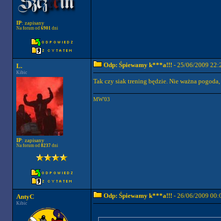
IP
: zapisany
Na forum od
6901
dni
Odp: Śpiewamy k***a!!!
- 25/06/2009 22:
L.
Kibic
Tak czy siak trening będzie. Nie ważna pogoda
MW'03
IP
: zapisany
Na forum od
8237
dni
Odp: Śpiewamy k***a!!!
- 26/06/2009 00:
AntyC
Kibic