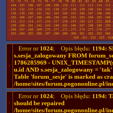
71
72
73
74
75
76
77
78
79
80
81
82
83
84
85
-
-
-
-
-
-
-
-
-
-
-
-
-
-
-
-
104
105
106
107
108
109
110
111
112
113
114
115
-
-
-
-
-
-
-
-
-
-
-
-
131
132
133
134
135
136
137
138
139
140
141
142
-
-
-
-
-
-
-
-
-
-
-
-
158
159
160
161
162
163
164
165
166
167
168
169
-
-
-
-
-
-
-
-
-
-
-
-
185
186
187
188
189
190
191
192
193
194
195
196
-
-
-
-
-
-
-
-
-
-
-
-
212
213
214
215
216
217
218
219
220
221
222
223
-
-
-
-
-
-
-
-
-
-
-
-
239
240
241
242
243
244
245
246
247
248
249
250
-
-
-
-
-
-
-
-
-
-
-
-
266
267
268
269
270
271
272
273
274
275
276
277
-
-
-
-
-
-
-
-
-
-
-
-
293
294
295
296
297
298
299
300
301
302
303
304
-
-
-
-
-
-
-
-
-
-
-
-
320
321
322
323
324
-
-
-
-
-
Error nr
1024
; Opis błędu:
1194: 
s.sesja_zalogowany FROM forum_se
1786285969 - UNIX_TIMESTAMP(ses
!
u.id AND s.sesja_zalogowany = 'ta
Table 'forum_sesje' is marked as cr
/home/sites/forum.pogononline.pl/in
Error nr
1024
; Opis błędu:
1194: T
should be repaired
!
/home/sites/forum.pogononline.pl/in