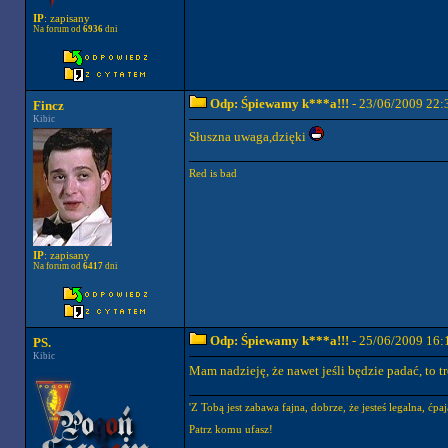
IP
: zapisany
Na forum od
6936
dni
Odp: Śpiewamy k***a!!!
- 23/06/2009 22:
Fincz
Kibic
Słuszna uwaga,dzięki
Red is bad
IP
: zapisany
Na forum od
6417
dni
Odp: Śpiewamy k***a!!!
- 25/06/2009 16:
PS.
Kibic
Mam nadzieję, że nawet jeśli będzie padać, to t
'Z Tobą jest zabawa fajna, dobrze, że jesteś legalna, ćpaj
Patrz komu ufasz!