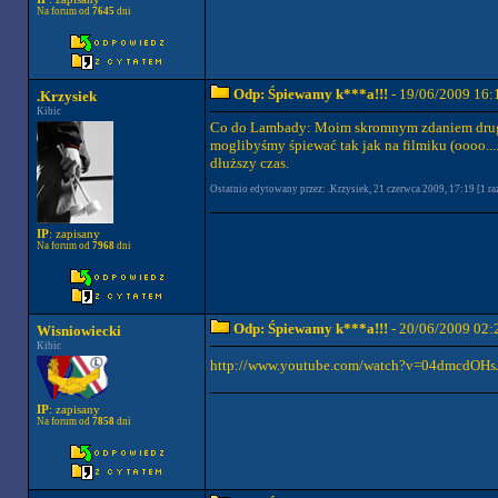
Na forum od
7645
dni
Odp: Śpiewamy k***a!!!
- 19/06/2009 16:
.Krzysiek
Kibic
Co do Lambady: Moim skromnym zdaniem drugą c
moglibyśmy śpiewać tak jak na filmiku (oooo...
dłuższy czas.
Ostatnio edytowany przez: .Krzysiek, 21 czerwca 2009, 17:19 [1 raz
IP
: zapisany
Na forum od
7968
dni
Odp: Śpiewamy k***a!!!
- 20/06/2009 02:
Wisniowiecki
Kibic
http://www.youtube.com/watch?v=04dmcdOHsJA&
IP
: zapisany
Na forum od
7858
dni