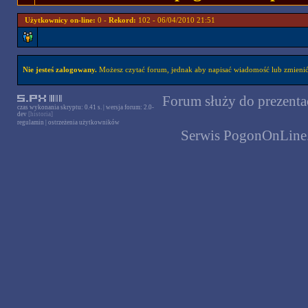
Użytkownicy on-line:
0 -
Rekord:
102 - 06/04/2010 21:51
Nie jesteś zalogowany.
Możesz czytać forum, jednak aby napisać wiadomość lub zmienić 
Forum służy do prezentac
czas wykonania skryptu: 0.41 s. | wersja forum: 2.0-
dev
[historia]
regulamin
|
ostrzeżenia użytkowników
Serwis PogonOnLine.