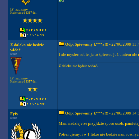
IP
: zapisany
Na forum od
6337
dni
Odp: Śpiewamy k***a!!!
- 22/06/2009 13:
Z daleka nie będzie
widać
I nie myslec sobie, ja to śpiewac już umiem nie
Kibic
Z daleka nie będzie widać.
IP
: zapisany
Na forum od
8357
dni
Odp: Śpiewamy k***a!!!
- 22/06/2009 14:
Fyfy
Kibic
Mam nadzieje ze przyjdzie sporo osob, pami
Potrenujemy, i w 1 lidze nie bedzie nam rowny