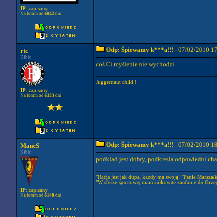
IP
: zapisany
Na forum od
6042
dni
Odp: Śpiewamy k***a!!!
- 07/02/2010 1
rtc
Kibic
coś Ci myślenie nie wychodzi
Juggernaut child !
IP
: zapisany
Na forum od
6333
dni
Odp: Śpiewamy k***a!!!
- 07/02/2010 1
ManeS
Kibic
podklad jest dobry, podkresla odpowiedni cha
"Racja jest jak dupa, każdy ma swoją" "Panie Marszałku
"W sferze sportowej mam całkowite zaufanie do Grze
IP
: zapisany
Na forum od
6148
dni