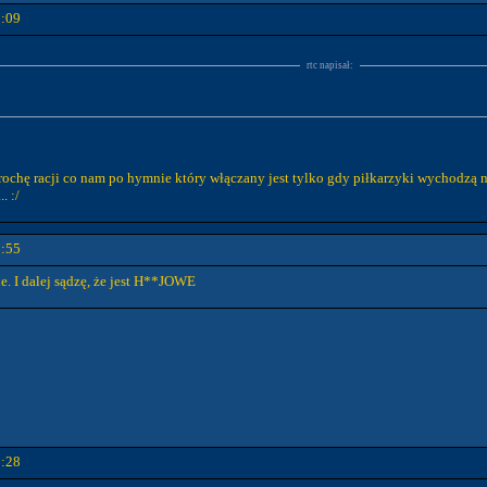
0:09
rtc napisał:
ochę racji co nam po hymnie który włączany jest tylko gdy piłkarzyki wychodzą na 
. :/
0:55
. I dalej sądzę, że jest H**JOWE
1:28