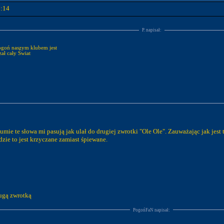
2:14
P. napisał:
Pogoń naszym klubem jest
nas słyszał cały Świat
umie te słowa mi pasują jak ulał do drugiej zwrotki "Ole Ole". Zauważając jak jest 
gdzie to jest krzyczane zamiast śpiewane.
rugą zwrotką
PogońFaN napisał: