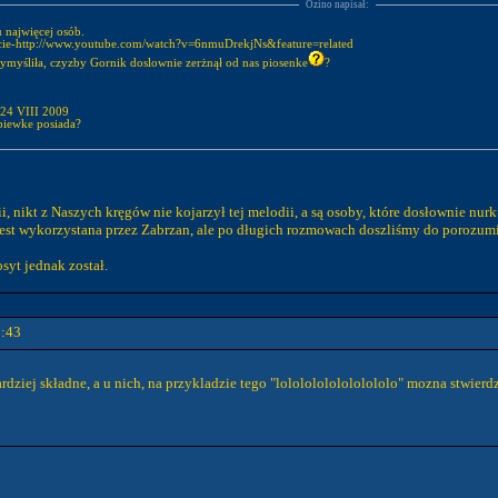
Ozino napisał:
u najwięcej osób.
rnecie-http://www.youtube.com/watch?v=6nmuDrekjNs&feature=related
wymyśliła, czyzby Gornik doslownie zerżnął od nas piosenke
?
t 24 VIII 2009
piewke posiada?
 nikt z Naszych kręgów nie kojarzył tej melodii, a są osoby, które dosłownie nurku
 jest wykorzystana przez Zabrzan, ale po długich rozmowach doszliśmy do porozumi
syt jednak został.
1:43
rdziej składne, a u nich, na przykladzie tego "lolololololololololo" mozna stwierd