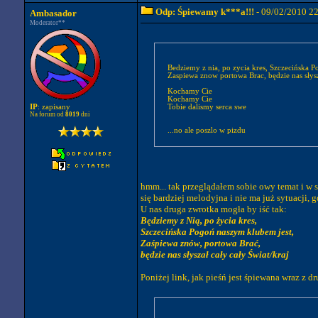
Odp: Śpiewamy k***a!!!
- 09/02/2010 2
Ambasador
Moderator**
Bedziemy z nia, po zycia kres, Szczecińska 
Zaspiewa znow portowa Brac, będzie 
Kochamy Cie
Kochamy Cie
IP
: zapisany
Tobie dalismy serca swe
Na forum od
8019
dni
...no ale poszlo w pizdu
hmm... tak przeglądałem sobie owy temat i w s
się bardziej melodyjna i nie ma już sytuacji, 
U nas druga zwrotka mogła by iść tak:
Będziemy z Nią, po życia kres,
Szczecińska Pogoń naszym klubem jest,
Zaśpiewa znów, portowa Brać,
będzie nas słyszał cały cały Świat/kraj
Poniżej link, jak pieśń jest śpiewana wraz z d