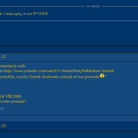
rtc napisał:
e. I dalej sądzę, że jest H**JOWE
2:53
 najwięcej osób.
necie-http://www.youtube.com/watch?v=6nmuDrekjNs&feature=related
wymyśliła, czyzby Gornik doslownie zerżnął od nas piosenke
?
 24 VIII 2009
piewke posiada?
y)]
9:55