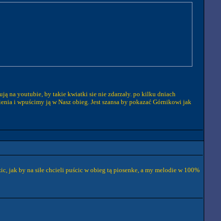
ją na youtubie, by takie kwiatki sie nie zdarzały. po kilku dniach
enia i wpuścimy ją w Nasz obieg. Jest szansa by pokazać Górnikowi jak
zic, jak by na siłe chcieli puścic w obieg tą piosenke, a my melodie w 100%