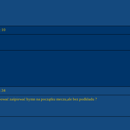
0:10
6:34
óbować zaśpiewać hymn na początku meczu,ale bez podkładu ?