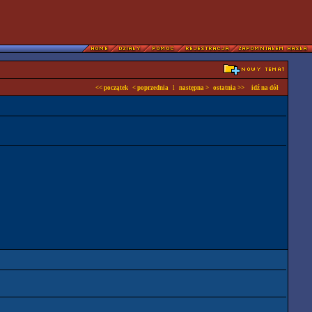
<< początek
< poprzednia
l
następna >
ostatnia >>
idź na dół