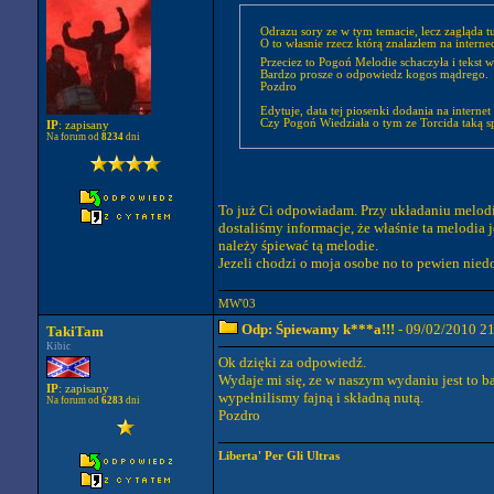
Odrazu sory ze w tym temacie, lecz zagląda t
O to własnie rzecz którą znalazłem na inte
Przeciez to Pogoń Melodie schaczyła i tekst 
Bardzo prosze o odpowiedz kogos mądrego.
Pozdro
Edytuje, data tej piosenki dodania na interne
Czy Pogoń Wiedziała o tym ze Torcida taką s
IP
: zapisany
Na forum od
8234
dni
To już Ci odpowiadam. Przy układaniu melodii,
dostaliśmy informacje, że właśnie ta melodia
należy śpiewać tą melodie.
Jezeli chodzi o moja osobe no to pewien niedo
MW'03
Odp: Śpiewamy k***a!!!
- 09/02/2010 2
TakiTam
Kibic
Ok dzięki za odpowiedź.
Wydaje mi się, ze w naszym wydaniu jest to ba
IP
: zapisany
wypełnilismy fajną i składną nutą.
Na forum od
6283
dni
Pozdro
Liberta' Per Gli Ultras