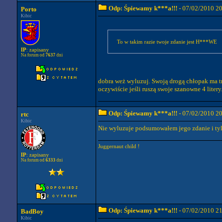
Odp: Śpiewamy k***a!!!
- 07/02/2010 2
Porto
Kibic
To w takim razie twoje zdanie jest H***WE
IP
: zapisany
Na forum od
7637
dni
dobra weż wyluzuj. Swoją drogą chłopak ma tr
oczywiście jeśli ruszą swoje szanowne 4 litery..
Odp: Śpiewamy k***a!!!
- 07/02/2010 2
rtc
Kibic
Nie wyluzuje podsumowałem jego zdanie i tyle
Juggernaut child !
IP
: zapisany
Na forum od
6333
dni
Odp: Śpiewamy k***a!!!
- 07/02/2010 2
BadBoy
Kibic