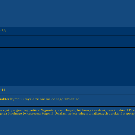
7:58
8:11
rakter hymnu i mysle ze nie ma co tego zmieniac
 a jaki program tej partii? - Najprostszy z możliwych, bić kurwy i złodziei, mości hrabio" J Piłs
gorza Smolnego [wiceprezesa Pogoni]. Uważam, że jest jednym z najlepszych dyrektorów sporto