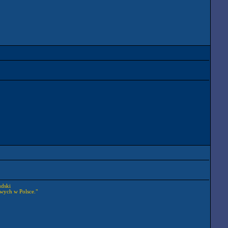
udski
wych w Polsce."