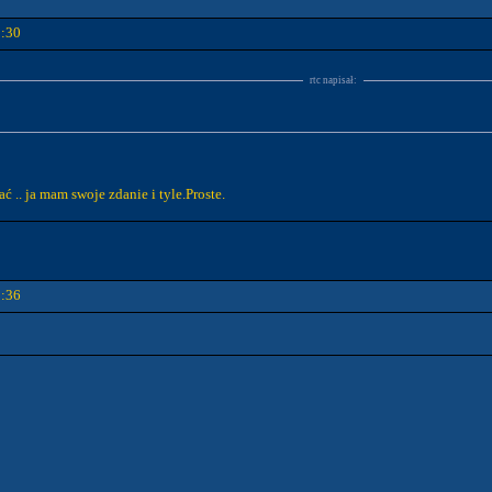
8:30
rtc napisał:
 .. ja mam swoje zdanie i tyle.Proste.
8:36