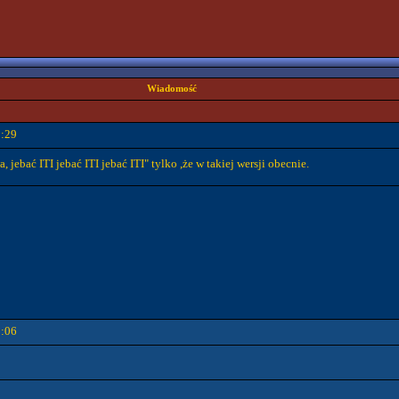
Wiadomość
2:29
 jebać ITI jebać ITI jebać ITI" tylko ,że w takiej wersji obecnie.
3:06