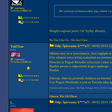
IP
: zapisany
Na forum od
8042
dni
Nie wyluzuje podsumowałem jego zdanie i tyl
Mogłeś napisać przez "ch" byłby dłuższy..
No One Like Us....We don't Care...
Odp: Śpiewamy k***a!!!
- 08/02/2010 2
TakiTam
Kibic
Odrazu sory ze w tym temacie, lecz zagląda tu
O to własnie rzecz którą znalazłem na inter
IP
: zapisany
Przeciez to Pogoń Melodie schaczyła i tekst 
Na forum od
6283
dni
Bardzo prosze o odpowiedz kogos mądrego.
Pozdro
Edytuje, data tej piosenki dodania na internet
Czy Pogoń Wiedziała o tym ze Torcida taką s
Ostatnio edytowany przez: TakiTam, 8 lutego 2010, 23:00 [1 raz(
Liberta' Per Gli Ultras
Odp: Śpiewamy k***a!!!
- 09/02/2010 1
L.
Kibic