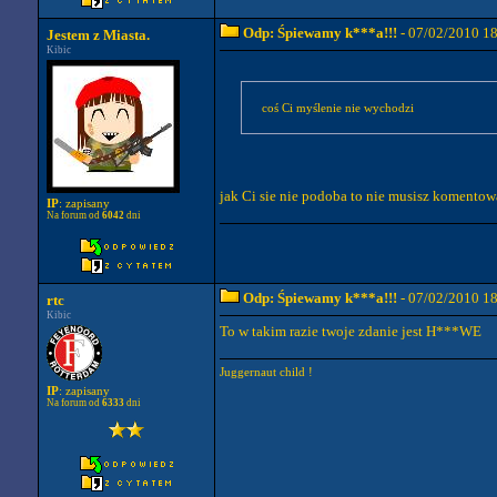
Odp: Śpiewamy k***a!!!
- 07/02/2010 1
Jestem z Miasta.
Kibic
coś Ci myślenie nie wychodzi
jak Ci sie nie podoba to nie musisz komentować
IP
: zapisany
Na forum od
6042
dni
Odp: Śpiewamy k***a!!!
- 07/02/2010 1
rtc
Kibic
To w takim razie twoje zdanie jest H***WE
Juggernaut child !
IP
: zapisany
Na forum od
6333
dni