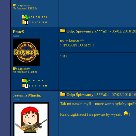
IP
: zapisany
Na forum od
6312
dni
Odp: Śpiewamy k***a!!!
- 05/02/2010 2
EmteS
Kibic
no w końcu ^^
!!!POGOŃ TO MY!!!
1312
IP
: zapisany
Na forum od
6140
dni
Odp: Śpiewamy k***a!!!
- 07/02/2010 1
Jestem z Miasta.
Kibic
Tak mi naszła myśl .. może warto byłoby spr
Raz,drugi,trzeci i na pewno by wyszło
!