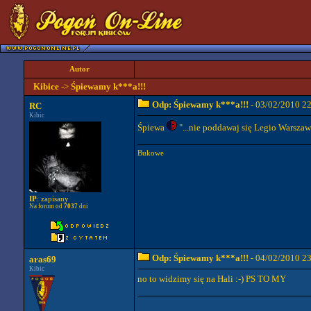
Autor
Kibice
->
Śpiewamy k***a!!!
Odp: Śpiewamy k***a!!!
- 03/02/2010 2
RC
Kibic
Śpiewa
"...nie poddawaj się Legio Warszawa,
Bukowe
IP
: zapisany
Na forum od
7037
dni
Odp: Śpiewamy k***a!!!
- 04/02/2010 2
aras69
Kibic
no to widzimy się na Hali :-) PS TO MY