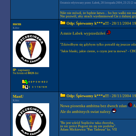
Ostatnio edytowany przez: Łabek, 28 listopada 2004, 23:25 [2 ra
Nikt nie mówił, że będzie łatwo... bo bez walki nie m
Nie pozwól, aby strach wyeliminował Cie z dalszej gry
Odp: Śpiewamy k***a!!!
- 28/11/2004 1
mem
Kibic
A mnie Łabek wyprzedziłeś
"Zdziwiłbym się gdybym tylko potrafił się jeszcze zdzi
"Jakie blaski, jakie cienie, o czym jest ta mowa? - C
IP
: zapisany
Na forum od
8020
dni
Odp: Śpiewamy k***a!!!
- 28/11/2004 1
ManU
Kibic
Nowa piosenka ambitna bez dwoch zdan
A
Ale do ambitnych swiat nalezy
"Bo jest wśród Sopliców taka choroba,
że nic prócz Pogoni im się nie podoba".
Adam Mickiewicz "Pan Tadeusz" ks. VII