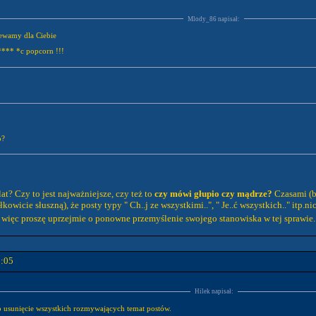
Mlody_86 napisał:
H*j z piknikami hej Pogon spiewamy dla Ciebie
 domu k***a w******* *c popcorn !!!
o?
at? Czy to jest najważniejsze, czy też to
czy mówi głupio czy mądrze?
Czasami (b
wicie słuszną), że posty typy " Ch..j ze wszystkimi..", " Je..ć wszystkich.." itp.n
 więc proszę uprzejmie o ponowne przemyślenie swojego stanowiska w tej sprawi
2:05
Hilek napisał:
usunięcie wszystkich rozmywających temat postów.