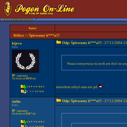
Autor
Kibice
->
Śpiewamy k***a!!!
Odp: Śpiewamy k***a!!!
- 27/11/2004 2
kijevo
Kibic
Wasaza interpretacja tej myśli jest dość nie p
IP
: zapisany
Na forum od
8070
dni
mówiłem zebyś sam nie pił
Odp: Śpiewamy k***a!!!
- 27/11/2004 2
stahu
Kibic
IP
: zapisany
Na forum od
8367
dni