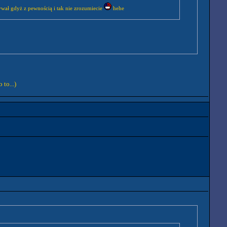
isywał gdyż z pewnością i tak nie zrozumiecie
hehe
 to...)