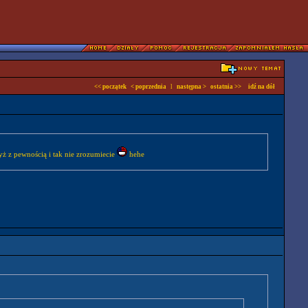
<< początek
< poprzednia
l
następna >
ostatnia >>
idź na dół
gdyż z pewnością i tak nie zrozumiecie
hehe