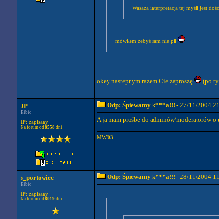
Wasaza interpretacja tej myśli jest do
mówiłem zebyś sam nie pił
okey nastepnym razem Cie zaproszę
(po ty
Odp: Śpiewamy k***a!!!
- 27/11/2004 2
JP
Kibic
A ja mam prośbe do adminów/moderatorów o u
IP
: zapisany
Na forum od
8558
dni
MW'03
Odp: Śpiewamy k***a!!!
- 28/11/2004 1
s_portowiec
Kibic
IP
: zapisany
Na forum od
8019
dni