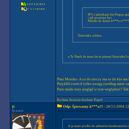
i tak powinno byc
Pikniki do
Dzieciaku ochlon....
a Ty Patyk ile masz lat że piszesz"dzieciaku"c
Pani Moniko. A co do rzeczy ma to ile kto ma l
Patyk84 zwrócił tylko uwagę (według mnie całko
Pani miała inny pogląd w tym względzie? Tak
Kocham Szczecin=kocham Pogoń
Odp: Śpiewamy k***a!!!
- 28/11/2004 1
P.
Do końca!
A ja mam prośbe do adminów/moderatorów o 