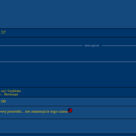
9:57
mem napisał:
a nic!
Gryfińska
...
Burżuazja
1:00
wej piosenki... nie zmarnujcie tego czasu