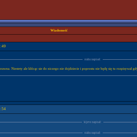
Wiadomość
1:49
stahu napisał:
oprawna. Niestety ale kłócąc sie do niczego nie dojdziecie i poprostu nie będę się tu rozpisywał 
1:54
kijevo napisał:
stahu napisał: