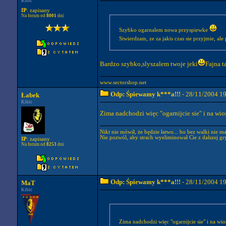
Kibic
IP
: zapisany
Na forum od
8001
dni
Szybko ogarnalem nowa przyspiewke
Stwierdzam, ze za jakis czas sie przyjmie, a
Bardzo szybko,slyszalem twoje jeki
Fajna t
www.sectorshop.net
Odp: Śpiewamy k***a!!!
- 28/11/2004 1
Łabek
Kibic
Zima nadchodzi więc "ogarnijcie sie" i na wio
Nikt nie mówił, że będzie łatwo... bo bez walki nie m
Nie pozwól, aby strach wyeliminował Cie z dalszej gry
IP
: zapisany
Na forum od
8253
dni
Odp: Śpiewamy k***a!!!
- 28/11/2004 1
MaT
Kibic
Zima nadchodzi więc "ogarnijcie sie" i na wio