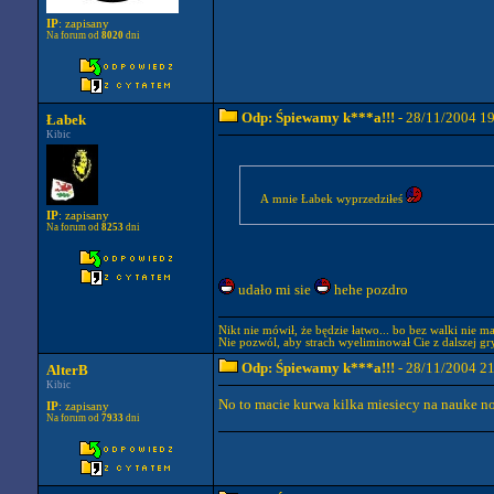
IP
: zapisany
Na forum od
8020
dni
Odp: Śpiewamy k***a!!!
- 28/11/2004 1
Łabek
Kibic
A mnie Łabek wyprzedziłeś
IP
: zapisany
Na forum od
8253
dni
udało mi sie
hehe pozdro
Nikt nie mówił, że będzie łatwo... bo bez walki nie m
Nie pozwól, aby strach wyeliminował Cie z dalszej gry
Odp: Śpiewamy k***a!!!
- 28/11/2004 2
AlterB
Kibic
No to macie kurwa kilka miesiecy na nauke no
IP
: zapisany
Na forum od
7933
dni