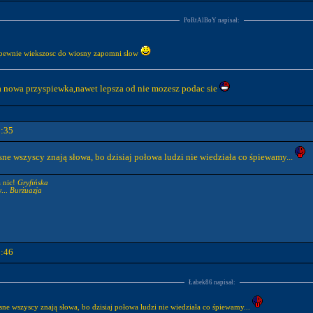
PoRtAlBoY napisał:
le pewnie wiekszosc do wiosny zapomni slow
a nowa przyspiewka,nawet lepsza od nie mozesz podac sie
9:35
sne wszyscy znają słowa, bo dzisiaj połowa ludzi nie wiedziała co śpiewamy...
a nic!
Gryfińska
...
Burżuazja
9:46
Łabek86 napisał:
sne wszyscy znają słowa, bo dzisiaj połowa ludzi nie wiedziała co śpiewamy...