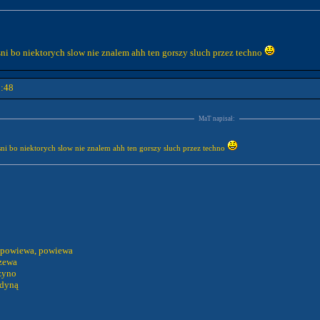
sni bo niektorych slow nie znalem ahh ten gorszy sluch przez techno
9:48
MaT napisał:
esni bo niektorych slow nie znalem ahh ten gorszy sluch przez techno
m powiewa, powiewa
rzewa
żyno
edyną