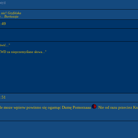
z(y)]
a nic!
Gryfińska
...
Burżuazja
9:49
wić..."
HCWD za nieprzemyślane słowa..."
9:51
le moze wpierw powinno się ogarnąc Dumę Pomorzaaa
. Nie od razu przeciez K