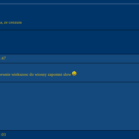
a, ze cenzura
8:47
le pewnie wiekszosc do wiosny zapomni slow
9:03