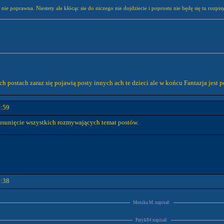
ść nie poprawna. Niestety ale kłócąc sie do niczego nie dojdziecie i poprostu nie będę się tu rozp
ch postach zaraz się pojawią posty innych ach te dzieci ale w końcu Fantazja jest po
1:59
sunięcie wszystkich rozmywających temat postów.
1:38
Monika M. napisał:
Patyk84 napisał: