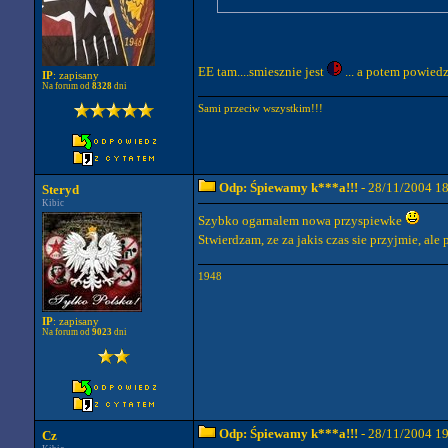
EE tam....smiesznie jest
... a potem powiedz
IP
: zapisany
Na forum od
8328
dni
Sami przeciw wszystkim!!!
Odp: Śpiewamy k***a!!!
- 28/11/2004 1
Steryd
Kibic
Szybko ogarnalem nowa przyspiewke
Stwierdzam, ze za jakis czas sie przyjmie, a
1948
IP
: zapisany
Na forum od
9023
dni
Odp: Śpiewamy k***a!!!
- 28/11/2004 1
Cz