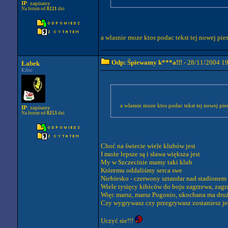
IP
: zapisany
Na forum od
8221
dni
a wlasnie moze ktos podac tekst tej nowej pie
Odp: Śpiewamy k***a!!!
- 28/11/2004 1
Łabek
Kibic
a wlasnie moze ktos podac tekst tej nowej pi
IP
: zapisany
Na forum od
8253
dni
Choć na świecie wiele klubów jest
I może lepsze są i sława większa jest
My w Szczecinie mamy taki klub
Któremu oddaliśmy serca swe
Niebiesko - czerwony sztandar nad stadione
Wiele tysięcy kibiców do boju zagrzewa, zag
Więc marsz, marsz Pogonio, ukochana ma dru
Czy wygrywasz czy przegrywasz zostaniesz j
Uczyć sie!!!