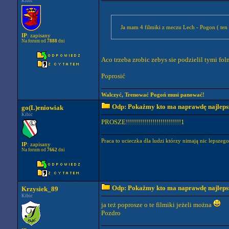
Kibic
Ja mam 4 filmiki z meczu Lech - Pogon ( ten 2
IP
: zapisany
Na forum od
7888
dni
Aco trzeba zrobic zebys sie podzielil tymi fo
Poprosić
Walczyć, Trenować Pogoń musi panować!
Odp: Pokażmy kto ma naprawdę najlepszy
go(L)eniowiak
Kibic
PROSZE!!!!!!!!!!!!!!!!!!!!!!!!!!!1
Praca to ucieczka dla ludzi którzy nimają nic lepszeg
IP
: zapisany
Na forum od
7662
dni
Odp: Pokażmy kto ma naprawdę najlepszy
Krzysiek_89
Kibic
ja też poprosze o te filmiki jeżeli można
Pozdro