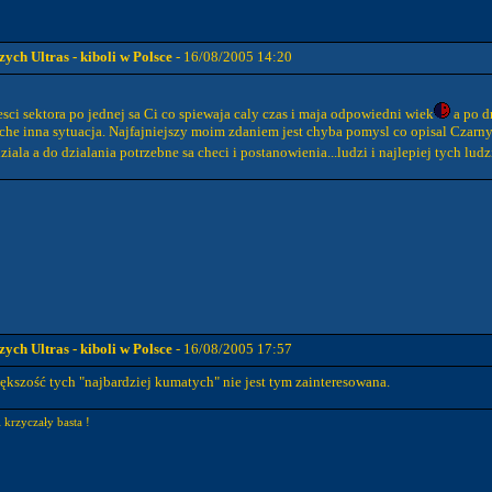
ch Ultras - kiboli w Polsce
- 16/08/2005 14:20
esci sektora po jednej sa Ci co spiewaja caly czas i maja odpowiedni wiek
a po dr
roche inna sytuacja. Najfajniejszy moim zdaniem jest chyba pomysl co opisal Czarny
iala a do dzialania potrzebne sa checi i postanowienia...ludzi i najlepiej tych lu
ch Ultras - kiboli w Polsce
- 16/08/2005 17:57
kszość tych "najbardziej kumatych" nie jest tym zainteresowana.
 krzyczały basta !