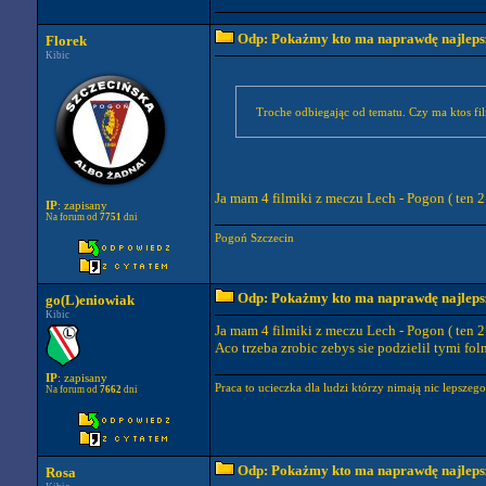
Odp: Pokażmy kto ma naprawdę najlepszy
Florek
Kibic
Troche odbiegając od tematu. Czy ma ktos fil
Ja mam 4 filmiki z meczu Lech - Pogon ( ten 2 
IP
: zapisany
Na forum od
7751
dni
Pogoń Szczecin
Odp: Pokażmy kto ma naprawdę najlepszy
go(L)eniowiak
Kibic
Ja mam 4 filmiki z meczu Lech - Pogon ( ten 2 
Aco trzeba zrobic zebys sie podzielil tymi fo
IP
: zapisany
Praca to ucieczka dla ludzi którzy nimają nic lepszeg
Na forum od
7662
dni
Odp: Pokażmy kto ma naprawdę najlepszy
Rosa