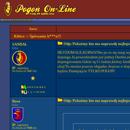
Autor
Kibice
->
Śpiewamy k***a!!!
Odp: Pokażmy kto ma naprawdę najlepszy
SANDAŁ
Kibic
HEJ!ZIOMALE,KURWA!Nie po to się tutaj wypo
dopingu.Ja powiedziałem już jednej Osobie,że
dopingiowaniu.Gdzie są Ci ludzie,którzy ki
chuj!To można jeszcze obgadac.Jeszcze o dopi
IP
: zapisany
będzie.Pamiętajcie.TYLKO POGOŃ!
Na forum od
7667
dni
Odp: Pokażmy kto ma naprawdę najlepszy
Rosa
Kibic
IP
: zapisany
Na forum od
7888
dni