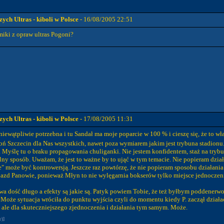
ch Ultras - kiboli w Polsce
- 16/08/2005 22:51
miki z opraw ultras Pogoni?
ch Ultras - kiboli w Polsce
- 17/08/2005 11:31
iewątpliwie potrzebna i tu Sandał ma moje poparcie w 100 % i cieszę się, że to w
oń Szczecin dla Nas wszystkich, nawet poza wymiarem jakim jest trybuna stadion
yślę tu o braku propagowania chuliganki. Nie jestem konfidentem, staż na trybun
lny sposób. Uważam, że jest to ważne by to ująć w tym temacie. Nie popieram dział
ie" może być kontrowersją. Jeszcze raz powtórzę, że nie popieram sposobu działani
jazd Panowie, ponieważ Młyn to nie wylęgarnia bokserów tylko miejsce jednoczenia 
rwa dość długo a efekty są jakie są. Patyk powiem Tobie, że też byłbym poddener
 Może sytuacja wróciła do punktu wyjścia czyli do momentu kiedy P. zaczął działać
 ale dla skuteczniejszego zjednoczenia i działania tym samym. Może.
y)]