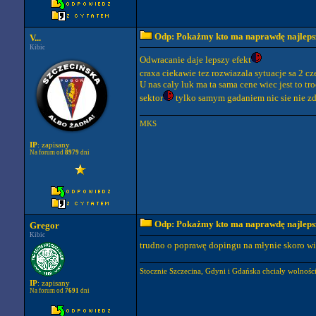
Odp: Pokażmy kto ma naprawdę najlepszy
V...
Kibic
Odwracanie daje lepszy efekt
craxa ciekawie tez rozwiazala sytuacje sa 2 cz
U nas caly luk ma ta sama cene wiec jest to t
sektor
tylko samym gadaniem nic sie nie zdz
MKS
IP
: zapisany
Na forum od
8979
dni
Odp: Pokażmy kto ma naprawdę najlepszy
Gregor
Kibic
trudno o poprawę dopingu na młynie skoro wię
Stocznie Szczecina, Gdyni i Gdańska chciały wolności
IP
: zapisany
Na forum od
7691
dni