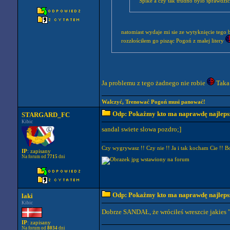
Spike a czy tak trudno bylo sprawdzic
natomiast wydaje mi sie ze wytyknięcie tego blę
rozzłościłem go pisząc Pogoń z małej litery
Ja problemu z tego żadnego nie robie
Taka
Walczyć, Trenować Pogoń musi panować!
Odp: Pokażmy kto ma naprawdę najlepszy
STARGARD_FC
Kibic
sandal swiete slowa pozdro;]
Czy wygrywasz !! Czy nie !! Ja i tak kocham Cie !! B
IP
: zapisany
Na forum od
7715
dni
Odp: Pokażmy kto ma naprawdę najlepszy
laki
Kibic
Dobrze SANDAŁ, że wróciłeś wreszcie jakies 
IP
: zapisany
Na forum od
8034
dni