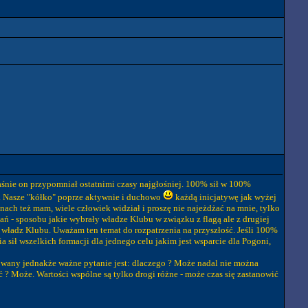
łaśnie on przypomniał ostatnimi czasy najgłośniej. 100% sił w 100%
u. Nasze "kółko" poprze aktywnie i duchowo
każdą inicjatywę jak wyżej
ach też mam, wiele człowiek widział i proszę nie najeżdżać na mnie, tylko
ań - sposobu jakie wybrały władze Klubu w związku z flagą ale z drugiej
a władz Klubu. Uważam ten temat do rozpatrzenia na przyszłość. Jeśli 100%
sił wszelkich formacji dla jednego celu jakim jest wsparcie dla Pogoni,
wowany jednakże ważne pytanie jest: dlaczego ? Może nadal nie można
 ? Może. Wartości wspólne są tylko drogi różne - może czas się zastanowić