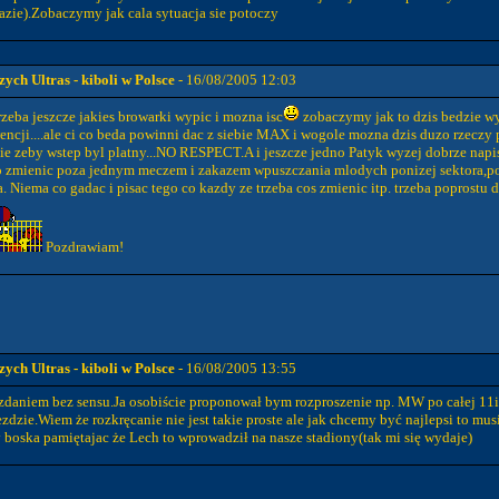
azie).Zobaczymy jak cala sytuacja sie potoczy
ch Ultras - kiboli w Polsce
- 16/08/2005 12:03
zeba jeszcze jakies browarki wypic i mozna isc
zobaczymy jak to dzis bedzie wy
ncji....ale ci co beda powinni dac z siebie MAX i wogole mozna dzis duzo rzeczy 
ie zeby wstep byl platny...NO RESPECT.A i jeszcze jedno Patyk wyzej dobrze napisal 
o zmienic poza jednym meczem i zakazem wpuszczania mlodych ponizej sektora,p
la. Niema co gadac i pisac tego co kazdy ze trzeba cos zmienic itp. trzeba poprost
Pozdrawiam!
ch Ultras - kiboli w Polsce
- 16/08/2005 13:55
 zdaniem bez sensu.Ja osobiście proponował bym rozproszenie np. MW po całej 11
zdzie.Wiem że rozkręcanie nie jest takie proste ale jak chcemy być najlepsi to mu
boska pamiętajac że Lech to wprowadził na nasze stadiony(tak mi się wydaje)