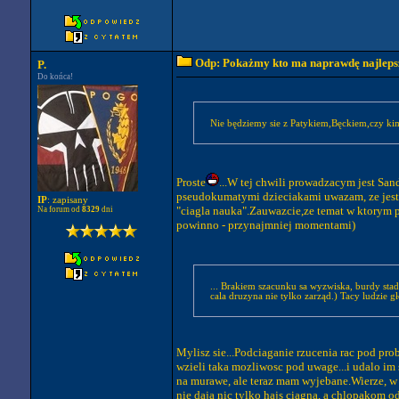
Odp: Pokażmy kto ma naprawdę najlepszy
P.
Do końca!
Nie będziemy sie z Patykiem,Bęckiem,czy kim
Proste
...W tej chwili prowadzacym jest San
pseudokumatymi dzieciakami uwazam, ze jest 
IP
: zapisany
"ciagla nauka".Zauwazcie,ze temat w ktorym po
Na forum od
8329
dni
powinno - przynajmniej momentami)
... Brakiem szacunku sa wyzwiska, burdy s
cala druzyna nie tylko zarząd.) Tacy ludzie g
Mylisz sie...Podciaganie rzucenia rac pod pro
wzieli taka mozliwosc pod uwage...i udalo im 
na murawe, ale teraz mam wyjebane.Wierze, w b
nie daja nic tylko hajs ciagna, a chlopakom 