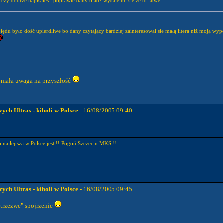
 czy dobrze napisales i poprawic dany blad? wydaje mi sie ze to latwe.
du było dość upierdliwe bo dany czytający bardziej zainteresowal sie małą litera niż moją wypowiedzią
 mała uwaga na przyszłość
ch Ultras - kiboli w Polsce
- 16/08/2005 09:40
o najlepsza w Polsce jest !! Pogoń Szczecin MKS !!
ch Ultras - kiboli w Polsce
- 16/08/2005 09:45
"trzezwe" spojrzenie