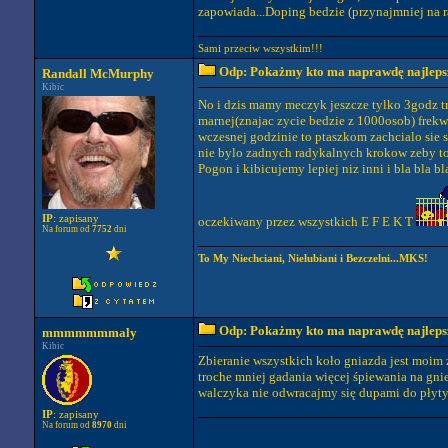
zapowiada...Doping bedzie (przynajmniej na r
Sami przeciw wszystkim!!!
Odp: Pokażmy kto ma naprawdę najlepszy
Randall McMurphy
Kibic
No i dzis mamy meczyk jeszcze tylko 3godz tr
marnej(znajac zycie bedzie z 1000osob) frekwe
wczesnej godzinie to ptaszkom zachcialo sie s
nie bylo zadnych radykalnych krokow zeby t
Pogon i kibicujemy lepiej niz inni i bla bla b
IP
: zapisany
oczekiwany przez wszystkich E F E K T
Na forum od
7752
dni
To My Niechciani, Nielubiani i Bezczelni...MKS!
Odp: Pokażmy kto ma naprawdę najlepszy
mmmmmmmaly
Kibic
Zbieranie wszystkich koło gniazda jest moim
troche mniej gadania więcej śpiewania na gnie
walczyka nie odwracajmy się dupami do płyty 
IP
: zapisany
Na forum od
8970
dni