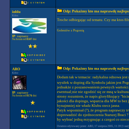
Odp: Pokażmy kto ma naprawdę najlepszy
inblu
Kibic
Troche odbiegając od tematu. Czy ma ktos fil
Goleniów z Pogonią
IP
: zapisany
Na forum od
8507
dni
Odp: Pokażmy kto ma naprawdę najlepszy
ARO
Kibic
Dodam tak w temacie: radykalna odnowa jest n
wysiłek w doping dla Symbolu jakim jest Pog
jednakże z poszanowaniem pewnych wartości. M
ewentual;nie nie zgodzić się ze mną w kultura
IP
: zapisany
Na forum od
8176
dni
strony rozumiem, że napis gloryfikujący "bic
jakości dla dopingu, wsparcia dla MW to bez 
bynajmniej nie władz Klubu rzecz jasna.
Patyk wspominał (?), że program naprawczy t
doprowadzić do zjednoczenia Starszej Braci ?
by wybrać jedną rezygnując z czegoś co nieco
Ostatnio edytowany przez: ARO, 17 sierpnia 2005, 11:39 [1 raz(