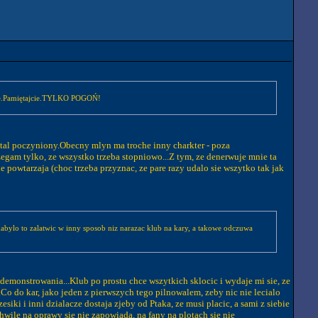
dzie.Pamiętajcie.TYLKO POGOŃ!
ostal poczyniony.Obecny mlyn ma troche inny charkter - poza
gam tylko, ze wszystko trzeba stopniowo...Z tym, ze denerwuje mnie ta
 powtarzaja (choc trzeba przyznac, ze pare razy udalo sie wszytko tak jak
lo to zalatwic w inny sposob niz narazac klub na kary, a takowe odczuwa
ademonstrowania...Klub po prostu chce wszytkich sklocic i wydaje mi sie, ze
Co do kar, jako jeden z pierwszych tego pilnowalem, zeby nic nie lecialo
ki i inni dzialacze dostaja zjeby od Ptaka, ze musi placic, a sami z siebie
wile na oprawy sie nie zapowiada, na fany na plotach sie nie