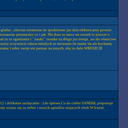
gladac...chociaz niemozna sie spodziewac juz dzis efektow przy pewnie
pousawiac przemyslec co i jak. Nie dosc ze mecz we wtorek to jeszcze o
ze to ogarnianie i ``nauki`` troszke za dlugo juz trwaja...no ale wlasiciwe
ozniej oczywiscie odzew mlodych ze niewazne ile mamy lat ale kochamy
u dzialac i robic swoje nie patrzac na innych, oby to dalo WRESZCIE
i12 i delikatne zachęcanie :-) do śpiewu.Co do ciebie SANDAŁ proponuje
simy wziasc się za siebie i swoich sąsiadów stojacych obok.W kwesti