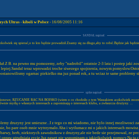
ch Ultras - kiboli w Polsce
- 16/08/2005 11:16
SANDAŁ napisał:
kolwiek się spierać,o to kto będzie prowadził.Znamy się za długo,aby to robić.Będzie jak bę
dał.Z B. na pewno mu pomozemy, zeby "nadrobil" ostatnie 2-3 lata i postep jaki z
lepiej.Sandal teraz wprowadzi troche siwezego spojrzenia, nowym pomyslow.Ostrze
stanowilismy ogarnac piekielko ma juz ponad rok, a tu wciaz te same problemy sie
spike napisał:
tadionowe, RZUCANIE RAC NA BOISKO (wiem o co chodziło z tym Waszakiem aczkolwiek moznaby
łównie myślą o własnych interesach a zapominają o interesach klubu, a zwłaszcza drużyny. ...
blemy druzyny jest smieszne...I z tego co mi wiadomo, nie bylo innej mozliwosci z
sie, bo pare osob mnie wytrzymalo.Aha i wytlumacz mi o jakich interesach mowisz.
arwy, herb, niektorych zawodnikow z druzyny,ale nie bede sie przejmowal, ze prezesi
od opraw utrudniaja zycie.Juz nawet nie wspominam o jakiejkolwiek pomocy.Na ta ch