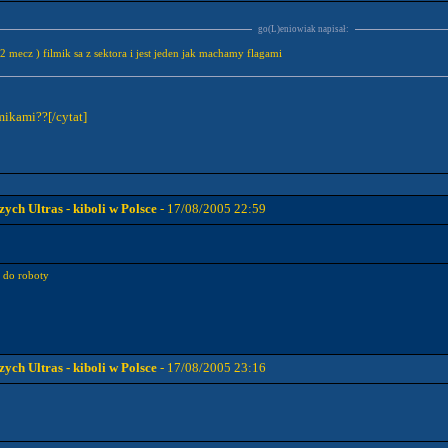
go(L)eniowiak napisał:
 mecz ) filmik sa z sektora i jest jeden jak machamy flagami
lmikami??[/cytat]
ch Ultras - kiboli w Polsce
- 17/08/2005 22:59
o do roboty
ch Ultras - kiboli w Polsce
- 17/08/2005 23:16