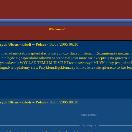
Wiadomość
ch Ultras - kiboli w Polsce
- 16/08/2005 06:30
wiadamy,żeby napierdalać o małych,czy dużych literach.Rozumiem,że można był
 nie będe się wpierdalał nikomu w przedział,jeśli mnie nie akceptują na gniezdzi
edyś nadawali WYGLĄD TEMU MIEJSCU?Trzeba stworzyć MŁYN,który jest jednością.S
ngu.Nie będziemy sie z Patykiem,Bęckiem,czy kimkolwiek się spierać,o to kto będ
ch Ultras - kiboli w Polsce
- 16/08/2005 09:30
spike napisał:
Dejvi napisał: