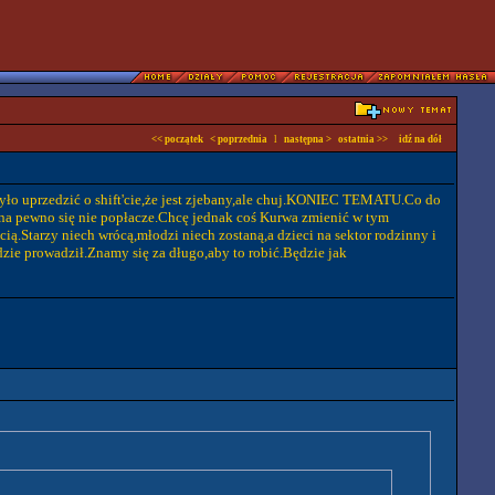
<< początek
< poprzednia
l
następna >
ostatnia >>
idź na dół
o uprzedzić o shift'cie,że jest zjebany,ale chuj.KONIEC TEMATU.Co do
e,na pewno się nie popłacze.Chcę jednak coś Kurwa zmienić w tym
tarzy niech wrócą,młodzi niech zostaną,a dzieci na sektor rodzinny i
zie prowadził.Znamy się za długo,aby to robić.Będzie jak