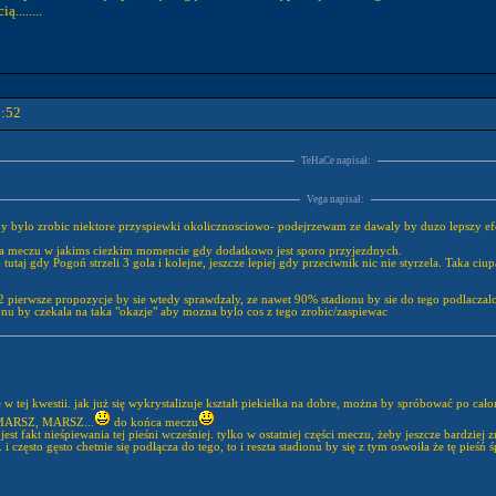
........
2:52
TeHaCe napisał:
Vega napisał:
e by bylo zrobic niektore przyspiewki okolicznosciowo- podejrzewam ze dawaly by duzo lepszy ef
y na meczu w jakims ciezkim momencie gdy dodatkowo jest sporo przyjezdnych.
 tutaj gdy Pogoń strzeli 3 gola i kolejne, jeszcze lepiej gdy przeciwnik nic nie styrzela. Taka c
 pierwsze propozycje by sie wtedy sprawdzaly, ze nawet 90% stadionu by sie do tego podlaczalo 
ionu by czekala na taka "okazje" aby mozna bylo cos z tego zrobic/zaspiewac
 w tej kwestii. jak już się wykrystalizuje kształt piekiełka na dobre, można by spróbować po ca
, MARSZ, MARSZ...
do końca meczu
jest fakt nieśpiewania tej pieśni wcześniej. tylko w ostatniej części meczu, żeby jeszcze bardzi
. i często gęsto chetnie się podłącza do tego, to i reszta stadionu by się z tym oswoiła że tę pie