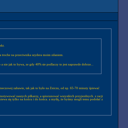
ekt.
iupa troche na przeciwnika szydera moim zdaniem.
a nie jak to bywa, ze gdy 40% sie podlaczy to jest naprawde dobrze...
łomeczowej zabawie, tak jak to było na Zniczu, od np. 65-70 minuty śpiewać
ej zmotywować naszych piłkarzy, a spiorunować wszystkich przyjezdnych. z racji
śń śpiewa się tylko na końcu i do końca. a myślę, że byśmy mogli temu podołać z