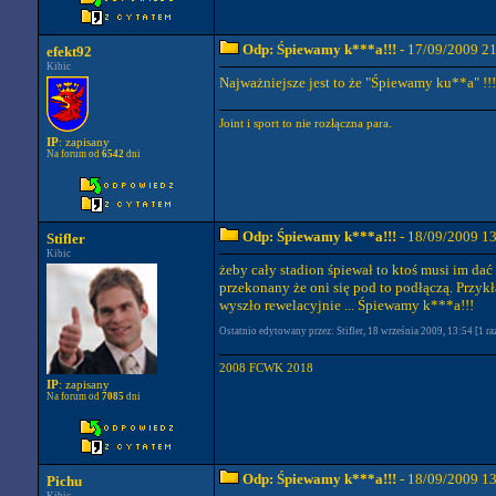
Odp: Śpiewamy k***a!!!
- 17/09/2009 2
efekt92
Kibic
Najważniejsze jest to że "Śpiewamy ku**a" !!!!!
Joint i sport to nie rozłączna para.
IP
: zapisany
Na forum od
6542
dni
Odp: Śpiewamy k***a!!!
- 18/09/2009 1
Stifler
Kibic
żeby cały stadion śpiewał to ktoś musi im dać
przekonany że oni się pod to podłączą. Przyk
wyszło rewelacyjnie ... Śpiewamy k***a!!!
Ostatnio edytowany przez: Stifler, 18 września 2009, 13:54 [1 ra
2008 FCWK 2018
IP
: zapisany
Na forum od
7085
dni
Odp: Śpiewamy k***a!!!
- 18/09/2009 1
Pichu