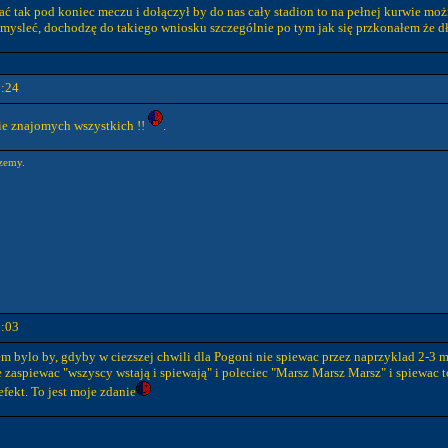
ać tak pod koniec meczu i dołączył by do nas cały stadion to na pełnej kurwie moż
sleć, dochodzę do takiego wniosku szczególnie po tym jak się przkonałem że dłuższ
1:24
cie znajomych wszystkich !!
.
rzemy.
6:03
m bylo by, gdyby w ciezszej chwili dla Pogoni nie spiewac przez naprzyklad 2-3 mi
ie zaspiewac "wszyscy wstają i spiewają" i poleciec "Marsz Marsz Marsz" i spiewa
efekt. To jest moje zdanie