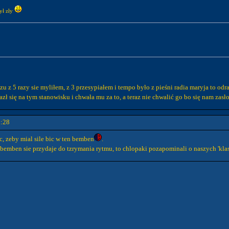
ył zły
u z 5 razy sie myliłem, z 3 przesypiałem i tempo było z pieśni radia maryja to od
azł się na tym stanowisku i chwała mu za to, a teraz nie chwalić go bo się nam zasł
1:28
c, zeby mial sile bic w ten bemben
.
o bemben sie przydaje do tzrymania rytmu, to chlopaki pozapominali o naszych 'kl