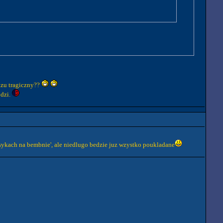
razu tragiczny??
odzi.
asykach na bembnie', ale niedlugo bedzie juz wzystko poukladane