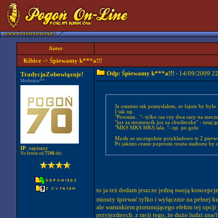
Autor
Kibice
->
Śpiewamy k***a!!!
Odp: Śpiewamy k***a!!!
- 14/09/2009 2
TradycjaZobowiązuje!
Moderator**
Ja ostatnio tak pomyslalem, ze fajnie by byl
I tak np.
"Powstan..."- tylko raz czy dwa razy na mec
"juz za momencik juz za chwileczke" - tutaj g
"MKS MKS MKS lala.."- np. po golu
Mysle ze szczegolnie przykladowo te 2 pierws
Po jakims czasie poprostu reszta stadionu by 
IP
: zapisany
Na forum od
7598
dni
to ja też dodam jeszcze jedną swoją koncepcje
minuty śpiewać tylko i wyłącznie na pełne
ale warunkiem piorunującego efektu tej opcji 
przyjezdnych. z racji tego, że dużo ludzi zna/l