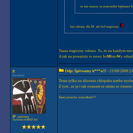
to nie znaczy ze poprzedni bębniarz b
bez obrazy dla M. ale był tragiczny
Taaaa tragiczny odrazu. To, że na każdym mecz
A tak na poważnie to nowy be
M
bno
W
y odnal
Odp: Śpiewamy k***a!!!
- 15/09/2009 2
P.
Do końca!
Teraz tylko na silownie chlopaka tzreba wysla
Z tym , ze ja i tak uwazam ze mimo ze ostani
Sami przeciw wszystkim!!!
IP
: zapisany
Na forum od
8327
dni