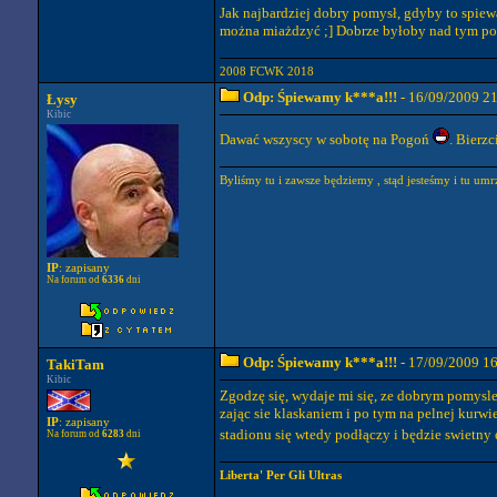
Jak najbardziej dobry pomysł, gdyby to spiew
można miażdzyć ;] Dobrze byłoby nad tym pomy
2008 FCWK 2018
Odp: Śpiewamy k***a!!!
- 16/09/2009 2
Łysy
Kibic
Dawać wszyscy w sobotę na Pogoń
. Bierz
Byliśmy tu i zawsze będziemy , stąd jesteśmy i tu um
IP
: zapisany
Na forum od
6336
dni
Odp: Śpiewamy k***a!!!
- 17/09/2009 1
TakiTam
Kibic
Zgodzę się, wydaje mi się, ze dobrym pomysle
zając sie klaskaniem i po tym na pelnej kurw
IP
: zapisany
stadionu się wtedy podłączy i będzie swietny 
Na forum od
6283
dni
Liberta' Per Gli Ultras