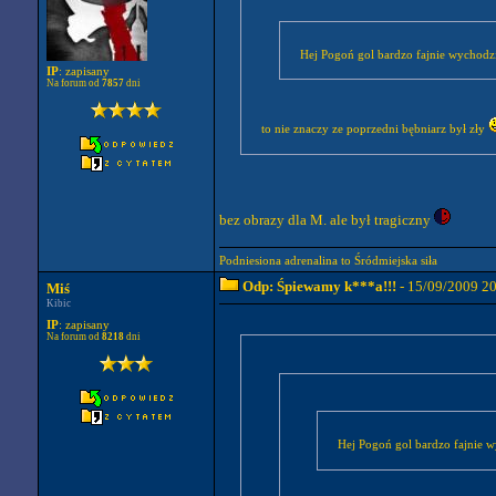
Hej Pogoń gol bardzo fajnie wychodzi
IP
: zapisany
Na forum od
7857
dni
to nie znaczy ze poprzedni bębniarz był zły
bez obrazy dla M. ale był tragiczny
Podniesiona adrenalina to Śródmiejska siła
Odp: Śpiewamy k***a!!!
- 15/09/2009 2
Miś
Kibic
IP
: zapisany
Na forum od
8218
dni
Hej Pogoń gol bardzo fajnie w