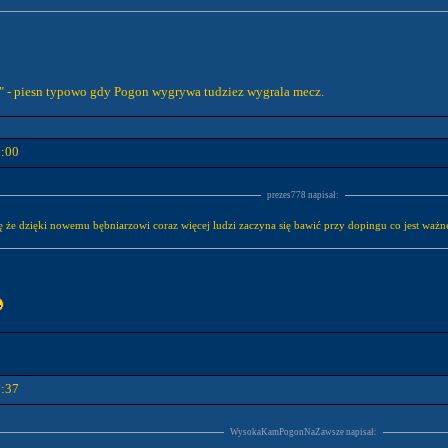
.." - piesn typowo gdy Pogon wygrywa tudziez wygrala mecz.
9:00
prezes778 napisał:
 że dzięki nowemu bębniarzowi coraz więcej ludzi zaczyna się bawić przy dopingu co jest ważne
9:37
WysokaKamPogonNaZawsze napisał: