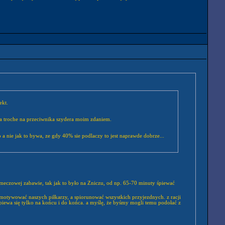
ekt.
iupa troche na przeciwnika szydera moim zdaniem.
a nie jak to bywa, ze gdy 40% sie podlaczy to jest naprawde dobrze...
łomeczowej zabawie, tak jak to było na Zniczu, od np. 65-70 minuty śpiewać
ej zmotywować naszych piłkarzy, a spiorunować wszystkich przyjezdnych. z racji
śń śpiewa się tylko na końcu i do końca. a myślę, że byśmy mogli temu podołać z