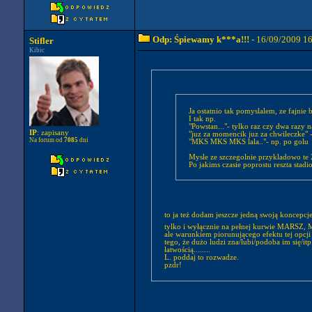
Odp: Śpiewamy k***a!!!
- 16/09/2009 1
Stifler
Kibic
Ja ostatnio tak pomyslalem, ze fajni
I tak np.
"Powstan..."- tylko raz czy dwa raz
IP
: zapisany
"juz za momencik juz za chwileczke" -
Na forum od
7085
dni
"MKS MKS MKS lala.."- np. po golu
Mysle ze szczegolnie przykladowo te 2
Po jakims czasie poprostu reszta stad
to ja też dodam jeszcze jedną swoją koncepcje
tylko i wyłącznie na pełnej kurwie MARSZ
ale warunkiem piorunującego efektu tej opcji 
tego, że dużo ludzi zna/lubi/podoba im się/itp
łatwością........
L. poddaj to rozwadze.
pzdr!