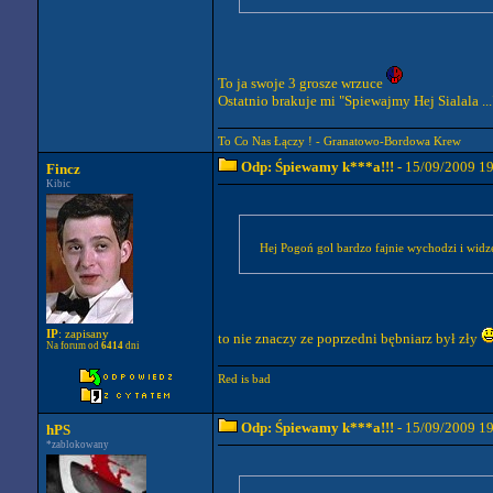
To ja swoje 3 grosze wrzuce
Ostatnio brakuje mi "Spiewajmy Hej Sialala .
To Co Nas Łączy ! - Granatowo-Bordowa Krew
Odp: Śpiewamy k***a!!!
- 15/09/2009 1
Fincz
Kibic
Hej Pogoń gol bardzo fajnie wychodzi i widzę
IP
: zapisany
to nie znaczy ze poprzedni bębniarz był zły
Na forum od
6414
dni
Red is bad
Odp: Śpiewamy k***a!!!
- 15/09/2009 1
hPS
*zablokowany