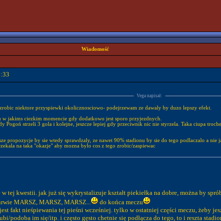
Wiadomość
2:33
Vega napisał:
o zrobic niektore przyspiewki okolicznosciowo- podejrzewam ze dawaly by duzo lepszy efekt.
zu w jakims ciezkim momencie gdy dodatkowo jest sporo przyjezdnych.
dy Pogoń strzeli 3 gola i kolejne, jeszcze lepiej gdy przeciwnik nic nie styrzela. Taka ciupa tr
ze propozycje by sie wtedy sprawdzaly, ze nawet 90% stadionu by sie do tego podlaczalo a nie j
czekala na taka "okazje" aby mozna bylo cos z tego zrobic/zaspiewac
 w tej kwestii. jak już się wykrystalizuje kształt piekiełka na dobre, można by sp
j kurwie MARSZ, MARSZ, MARSZ...
do końca meczu
jest fakt nieśpiewania tej pieśni wcześniej. tylko w ostatniej części meczu, żeby 
ubi/podoba im się/itp. i często gęsto chetnie się podłącza do tego, to i reszta stadi