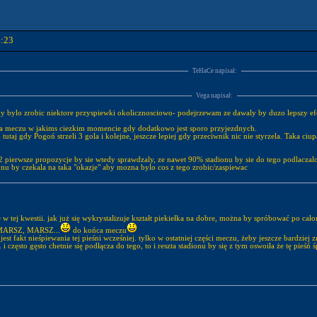
6:23
TeHaCe napisał:
Vega napisał:
e by bylo zrobic niektore przyspiewki okolicznosciowo- podejrzewam ze dawaly by duzo lepszy ef
y na meczu w jakims ciezkim momencie gdy dodatkowo jest sporo przyjezdnych.
 tutaj gdy Pogoń strzeli 3 gola i kolejne, jeszcze lepiej gdy przeciwnik nic nie styrzela. Taka c
 pierwsze propozycje by sie wtedy sprawdzaly, ze nawet 90% stadionu by sie do tego podlaczalo 
ionu by czekala na taka "okazje" aby mozna bylo cos z tego zrobic/zaspiewac
 w tej kwestii. jak już się wykrystalizuje kształt piekiełka na dobre, można by spróbować po ca
, MARSZ, MARSZ...
do końca meczu
jest fakt nieśpiewania tej pieśni wcześniej. tylko w ostatniej części meczu, żeby jeszcze bardzi
. i często gęsto chetnie się podłącza do tego, to i reszta stadionu by się z tym oswoiła że tę pie