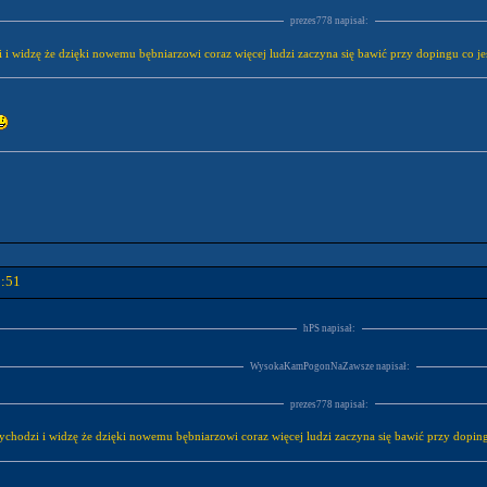
prezes778 napisał:
 i widzę że dzięki nowemu bębniarzowi coraz więcej ludzi zaczyna się bawić przy dopingu co je
0:51
hPS napisał:
WysokaKamPogonNaZawsze napisał:
prezes778 napisał:
ychodzi i widzę że dzięki nowemu bębniarzowi coraz więcej ludzi zaczyna się bawić przy doping