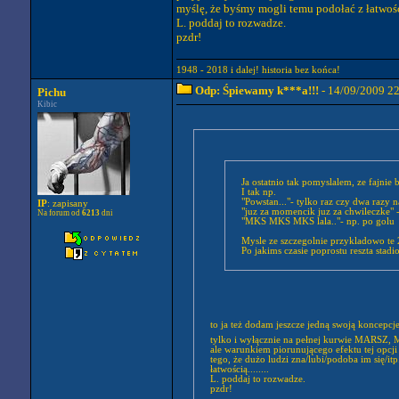
myślę, że byśmy mogli temu podołać z łatwością
L. poddaj to rozwadze.
pzdr!
1948 - 2018 i dalej! historia bez końca!
Odp: Śpiewamy k***a!!!
- 14/09/2009 2
Pichu
Kibic
Ja ostatnio tak pomyslalem, ze fajni
I tak np.
"Powstan..."- tylko raz czy dwa raz
IP
: zapisany
"juz za momencik juz za chwileczke" -
Na forum od
6213
dni
"MKS MKS MKS lala.."- np. po golu
Mysle ze szczegolnie przykladowo te 2
Po jakims czasie poprostu reszta stad
to ja też dodam jeszcze jedną swoją koncepcje
tylko i wyłącznie na pełnej kurwie MARSZ
ale warunkiem piorunującego efektu tej opcji 
tego, że dużo ludzi zna/lubi/podoba im się/itp
łatwością........
L. poddaj to rozwadze.
pzdr!