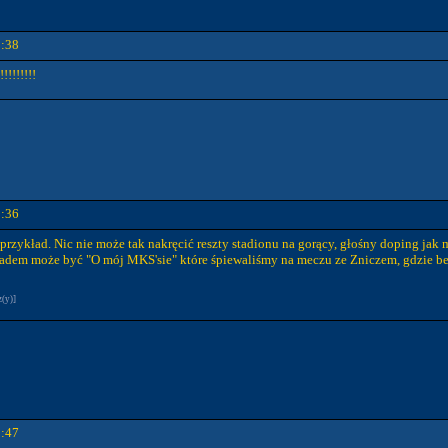
1:38
!!!!!!!
3:36
 przykład. Nic nie może tak nakręcić reszty stadionu na gorący, głośny doping jak m
ładem może być "O mój MKS'sie" które śpiewaliśmy na meczu ze Zniczem, gdzie bez
z(y)]
3:47