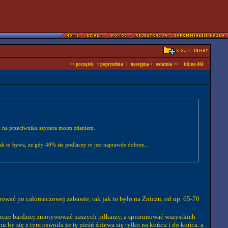
<< początek
< poprzednia
l
następna >
ostatnia >>
idź na dół
oche na przeciwnika szydera moim zdaniem.
ak to bywa, ze gdy 40% sie podlaczy to jest naprawde dobrze...
róbować po całomeczowej zabawie, tak jak to było na Zniczu, od np. 65-70
jeszcze bardziej zmotywować naszych piłkarzy, a spiorunować wszystkich
onu by się z tym oswoiła że tę pieśń śpiewa się tylko na końcu i do końca. a