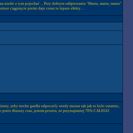
na nieźle z tym pojechać ... Przy dobrym odśpiewaniu "Marsz, marsz, marsz"
e ciągnięcie pieśni daje coraz to lepsze efekty ...
nuty, zeby troche gardła odpoczely wtedy mozna tak jak to bylo ostatnio,
c to przez dluzszy czas, jestem pewien, ze przynajmniej 70% CAŁEGO