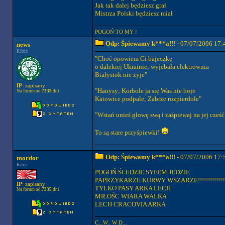
Jak tak dalej będziesz grał
Mistrza Polski będziesz miał
POGOŃ TO MY !
Odp: Śpiewamy k***a!!!
- 07/07/2006 17:
news
Kibic
"Choć opowiem Ci bajeczkę
o dalekiej Ukrainie; wyjebała elektrownia
Białystok nie żyje"
IP
: zapisany
"Hanysy; Korbole ja się Was nie boje
Na forum od
7339
dni
Katowice podpale; Zabrze rozpierdole"
"Wstań unieś głowę swą i zaśpiewaj na jej c
To są stare przyśpiewki!
Odp: Śpiewamy k***a!!!
- 07/07/2006 17:
mordor
Kibic
POGOŃ ŚLEDZIE SYFEM JEDZIE
PAPRZYKARZE KURWY WSZARZE!!!!!!!!!!!!!!!!!!
IP
: zapisany
TYLKO PASY ARKA LECH
Na forum od
7335
dni
MIŁOŚC WIARA WALKA
LECH CRACOVIA ARKA
C...W.. W D...