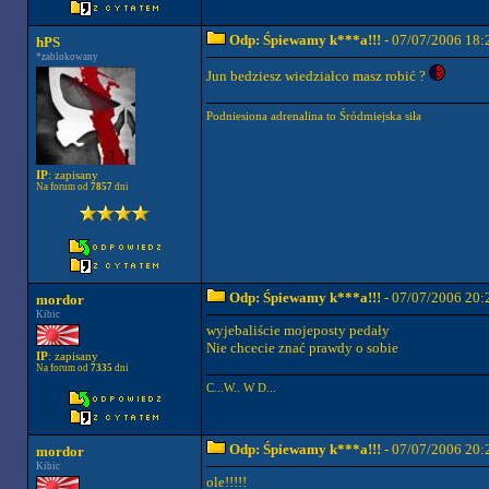
Odp: Śpiewamy k***a!!!
- 07/07/2006 18:
hPS
*zablokowany
Jun bedziesz wiedziałco masz robić ?
Podniesiona adrenalina to Śródmiejska siła
IP
: zapisany
Na forum od
7857
dni
Odp: Śpiewamy k***a!!!
- 07/07/2006 20:
mordor
Kibic
wyjebaliście mojeposty pedały
Nie chcecie znać prawdy o sobie
IP
: zapisany
Na forum od
7335
dni
C...W.. W D...
Odp: Śpiewamy k***a!!!
- 07/07/2006 20:
mordor
Kibic
ole!!!!!