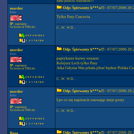
Sami przeciw wszystkim!!!
Odp: Śpiewamy k***a!!!
- 07/07/2006 20:
mordor
Kibic
Tylko Pasy Cracovia
IP
: zapisany
Na forum od
7335
dni
C...W.. W D...
Odp: Śpiewamy k***a!!!
- 07/07/2006 20:
mordor
Kibic
paprykarze kurwy wszarze
Kolejorz Lech tylko Pasy
IP
: zapisany
Arka Gdynia Was jebała jebać będzie Polska Ca
Na forum od
7335
dni
C...W.. W D...
Odp: Śpiewamy k***a!!!
- 07/07/2006 20:
mordor
Kibic
I po co się napinacie usuwając moje posty
IP
: zapisany
Na forum od
7335
dni
C...W.. W D...
Odp: Śpiewamy k***a!!!
- 07/07/2006 20:
Rosa