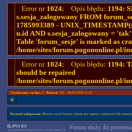
Error nr
1024
; Opis błędu:
1194: 
s.sesja_zalogowany FROM forum_se
1785993389 - UNIX_TIMESTAMP(ses
!
u.id AND s.sesja_zalogowany = 'ta
Table 'forum_sesje' is marked as cr
/home/sites/forum.pogononline.pl/in
Error nr
1024
; Opis błędu:
1194: T
should be repaired
!
/home/sites/forum.pogononline.pl/in
Użytkownicy on-line:
0 -
Rekord:
102 - 06/04/2010 21:51
Nie jesteś zalogowany.
Możesz czytać forum, jednak aby napisać wiadomość lub zmienić 
Forum służy do prezentac
czas wykonania skryptu: 0.51 s. | wersja forum: 2.0-