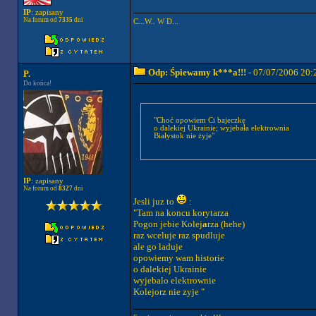
IP
: zapisany
Na forum od
7335
dni
C...W.. W D...
Odp: Śpiewamy k***a!!!
- 07/07/2006 20:
P.
Do końca!
"Choć opowiem Ci bajeczkę
o dalekiej Ukrainie; wyjebała elektrownia
Białystok nie żyje"
IP
: zapisany
Na forum od
8327
dni
Jesli juz to
:
"Tam na koncu korytarza
Pogon jebie Kolej
a
rza (hehe)
raz wceluje raz spudluje
ale go laduje
opowiemy wam historie
o dalekiej Ukrainie
wyjebalo elektrownie
Kolejorz nie zyje "