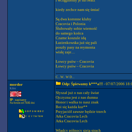
i wciągniemy je na twarz
kiedy zechce nam się śmiać
Są dwa koronne kluby
Cracovia i Polonia
Ślubowały sobie wierność
do samego końca
Czarne koszule idą
Łazienkowska już się pali
poszły pasy na reymonta
wisłę zaje....
Łowcy psów – Cracovia
Łowcy psów – Cracovia
C...W.. W D...
Odp: Śpiewamy k***a!!!
- 07/07/2006 18:
mordor
Kibic
Słyszał już o nas cały świat
Ojczyzna jest z nas dumna
IP
: zapisany
Honor i walka to nasz znak
Na forum od
7335
dni
Boi się każda kur**
Przyjaciół zawsze będzie trzech
Arka Cracovia Lech
Arka Cracovia Lech
Władcy północy sieją strach