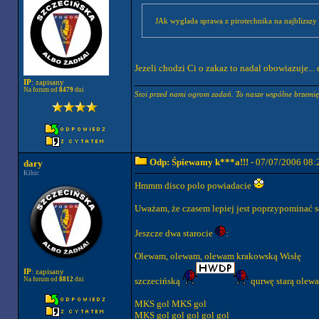
JAk wyglada sprawa z pirotechnika na najblizszy
Jezeli chodzi Ci o zakaz to nadal obowiazuje... 
IP
: zapisany
Na forum od
8479
dni
Stoi przed nami ogrom zadań. To nasze wspólne brzemię,
Odp: Śpiewamy k***a!!!
- 07/07/2006 08:
dary
Kibic
Hmmm disco polo powiadacie
Uważam, że czasem lepiej jest poprzypominać so
Jeszcze dwa starocie
:
Olewam, olewam, olewam krakowską Wisłę
IP
: zapisany
Na forum od
8812
dni
szczecińską
qurwę starą olew
MKS gol MKS gol
MKS gol gol gol gol gol