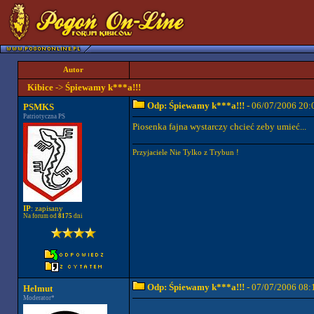
Autor
Kibice
->
Śpiewamy k***a!!!
Odp: Śpiewamy k***a!!!
- 06/07/2006 20:
PSMKS
Patriotyczna PS
Piosenka fajna wystarczy chcieć zeby umieć...
Przyjaciele Nie Tylko z Trybun !
IP
: zapisany
Na forum od
8175
dni
Odp: Śpiewamy k***a!!!
- 07/07/2006 08:
Helmut
Moderator*