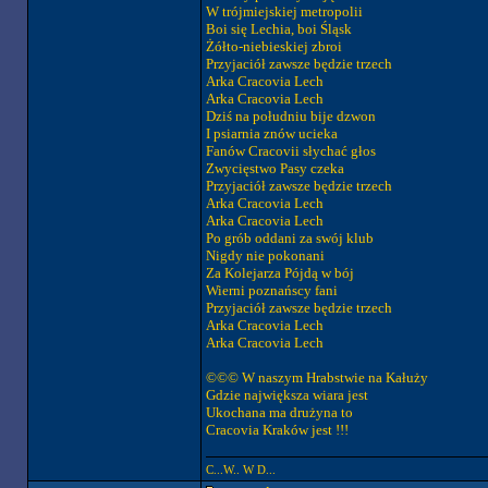
W trójmiejskiej metropolii
Boi się Lechia, boi Śląsk
Żółto-niebieskiej zbroi
Przyjaciół zawsze będzie trzech
Arka Cracovia Lech
Arka Cracovia Lech
Dziś na południu bije dzwon
I psiarnia znów ucieka
Fanów Cracovii słychać głos
Zwycięstwo Pasy czeka
Przyjaciół zawsze będzie trzech
Arka Cracovia Lech
Arka Cracovia Lech
Po grób oddani za swój klub
Nigdy nie pokonani
Za Kolejarza Pójdą w bój
Wierni poznańscy fani
Przyjaciół zawsze będzie trzech
Arka Cracovia Lech
Arka Cracovia Lech
©©© W naszym Hrabstwie na Kałuży
Gdzie największa wiara jest
Ukochana ma drużyna to
Cracovia Kraków jest !!!
C...W.. W D...