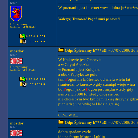
Kibic
W poznaniu jest internet wow , dobra już możes
Walczyć, Trenować Pogoń musi panować!
IP
: zapisany
Na forum od
7886
dni
Odp: Śpiewamy k***a!!!
- 07/07/2006 20:
mordor
Kibic
W Krakowie jest Cracovia
a w Gdyni Areczka
IP
: zapisany
w Poznaniu jest Kolejarz
Na forum od
7335
dni
a obok Paprykowe pole
tam
P
ogoń ma królestwo od wielu wielu lat
i śmierdzi to kurestwo gdy stamtąd wieje wiatr
bo
P
ogoń jak to
P
ogoń jest mądra wtedy gdy
nas 6 a ich 300 to wtedy chcą się bić
nie chciałbym być kibicem takiej drużyny gdzi
pieniędzę i paprykę w I lidzie gra się.
C...W.. W D...
Odp: Śpiewamy k***a!!!
- 07/07/2006 20:
mordor
Kibic
dobra spadam cycki
idę na forum Motoru Lublin