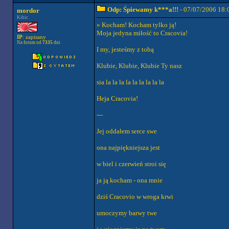
Odp: Śpiewamy k***a!!!
- 07/07/2006 18:
mordor
Kibic
» Kocham! Kocham tylko ją!
Moja jedyna miłość to Cracovia!
IP
: zapisany
Na forum od
7335
dni
I my, jesteśmy z tobą
Klubie, Klubie, Klubie Ty nasz
sia la la la la la la la la la
Heja Cracovia!
---
Jej oddałem serce swe
ona najpiękniejsza jest
w biel i czerwień stroi się
ja ją kocham - ona mnie
dziś Cracovio w wroga krwi
umoczymy barwy twe