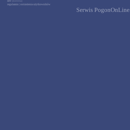
dev
[historia]
regulamin
|
ostrzeżenia użytkowników
Serwis PogonOnLine.