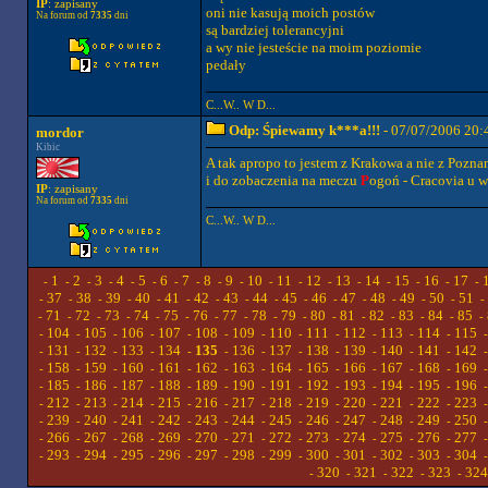
IP
: zapisany
oni nie kasują moich postów
Na forum od
7335
dni
są bardziej tolerancyjni
a wy nie jesteście na moim poziomie
pedały
C...W.. W D...
Odp: Śpiewamy k***a!!!
- 07/07/2006 20:
mordor
Kibic
A tak apropo to jestem z Krakowa a nie z Pozna
i do zobaczenia na meczu
P
ogoń - Cracovia u w
IP
: zapisany
Na forum od
7335
dni
C...W.. W D...
1
2
3
4
5
6
7
8
9
10
11
12
13
14
15
16
17
-
-
-
-
-
-
-
-
-
-
-
-
-
-
-
-
-
-
37
38
39
40
41
42
43
44
45
46
47
48
49
50
51
-
-
-
-
-
-
-
-
-
-
-
-
-
-
-
-
71
72
73
74
75
76
77
78
79
80
81
82
83
84
85
-
-
-
-
-
-
-
-
-
-
-
-
-
-
-
-
104
105
106
107
108
109
110
111
112
113
114
115
-
-
-
-
-
-
-
-
-
-
-
-
131
132
133
134
135
136
137
138
139
140
141
142
-
-
-
-
-
-
-
-
-
-
-
-
158
159
160
161
162
163
164
165
166
167
168
169
-
-
-
-
-
-
-
-
-
-
-
-
185
186
187
188
189
190
191
192
193
194
195
196
-
-
-
-
-
-
-
-
-
-
-
-
212
213
214
215
216
217
218
219
220
221
222
223
-
-
-
-
-
-
-
-
-
-
-
-
239
240
241
242
243
244
245
246
247
248
249
250
-
-
-
-
-
-
-
-
-
-
-
-
266
267
268
269
270
271
272
273
274
275
276
277
-
-
-
-
-
-
-
-
-
-
-
-
293
294
295
296
297
298
299
300
301
302
303
304
-
-
-
-
-
-
-
-
-
-
-
-
320
321
322
323
324
-
-
-
-
-