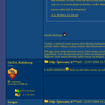
jeśli uważasz, że klub, który nie ma za sobą jeszcze
jeszcze jeden link do kompilacji:
A.S. ROMA ULTRAS
dzieki Kolego
'Ludzie, w których może jeszcze tkwi iskierka ludzkośc
narodu, który własną i cudzą wolność ukochał ponad wsz
Odwagę, bym mógł zmieniać rzeczy, które mogą i powi
Łagodność, bym akceptował rzeczy, które nie mogą być
Mądrość, bym umiał odróżnić jedne rzeczy od drugich.
Odp: Śpiewamy k***a!!!
- 22/07/2006 15:
GieZet_Kołobrzeg
Kibic
LAZIO MERDA
Solo tu nel mio cuore, tu s
IP
: zapisany
Na forum od
7320
dni
Odp: Śpiewamy k***a!!!
- 22/07/2006 16:
Gregor