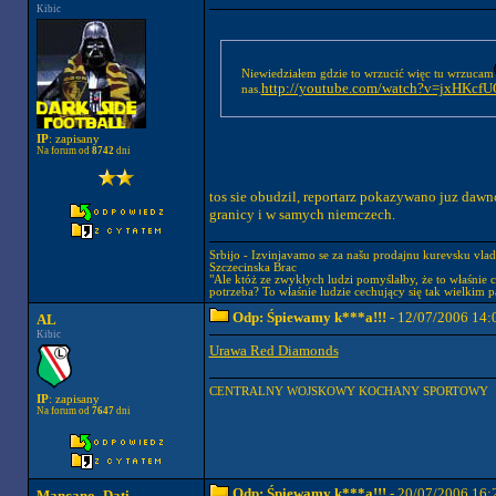
Kibic
Niewiedziałem gdzie to wrzucić więc tu wrzucam
http://youtube.com/watch?v=jxHKcf
nas.
IP
: zapisany
Na forum od
8742
dni
tos sie obudzil, reportarz pokazywano juz dawno
granicy i w samych niemczech.
Srbijo - Izvinjavamo se za našu prodajnu kurevsku vla
Szczecinska Brac
"Ale któż ze zwykłych ludzi pomyślałby, że to właśnie c
potrzeba? To właśnie ludzie cechujący się tak wielkim 
Odp: Śpiewamy k***a!!!
- 12/07/2006 14:
AL
Kibic
Urawa Red Diamonds
CENTRALNY WOJSKOWY KOCHANY SPORTOWY
IP
: zapisany
Na forum od
7647
dni
Odp: Śpiewamy k***a!!!
- 20/07/2006 16:
Mancano_Dati