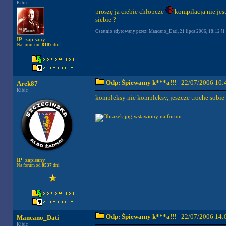
Kibic
proszę ja ciebie chłopcze
kompilacja nie jest
siebie ?
Ostatnio edytowany przez: Mancano_Dati, 21 lipca 2006, 18:12 [1 
IP
: zapisany
Na forum od
8107
dni
Odp: Śpiewamy k***a!!!
- 22/07/2006 10:
Arek87
Kibic
kompleksy nie kompleksy, jeszcze troche sobie 
IP
: zapisany
Na forum od
8537
dni
Odp: Śpiewamy k***a!!!
- 22/07/2006 14:
Mancano_Dati
Kibic