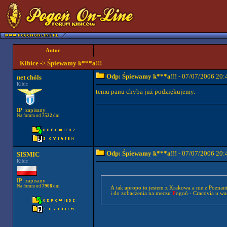
Autor
Kibice
->
Śpiewamy k***a!!!
Odp: Śpiewamy k***a!!!
- 07/07/2006 20:
net chóls
Kibic
temu panu chyba już podziękujemy.
IP
: zapisany
Na forum od
7522
dni
Odp: Śpiewamy k***a!!!
- 07/07/2006 20:
SISMIC
Kibic
IP
: zapisany
Na forum od
7908
dni
A tak apropo to jestem z Krakowa a nie z Poznan
i do zobaczenia na meczu
P
ogoń - Cracovia u wa