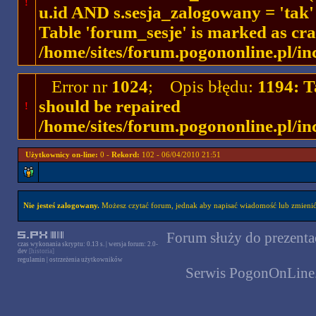
!
u.id AND s.sesja_zalogowany = 'ta
Table 'forum_sesje' is marked as cr
/home/sites/forum.pogononline.pl/in
Error nr
1024
; Opis błędu:
1194: T
should be repaired
!
/home/sites/forum.pogononline.pl/in
Użytkownicy on-line:
0 -
Rekord:
102 - 06/04/2010 21:51
Nie jesteś zalogowany.
Możesz czytać forum, jednak aby napisać wiadomość lub zmienić 
Forum służy do prezentac
czas wykonania skryptu: 0.13 s. | wersja forum: 2.0-
dev
[historia]
regulamin
|
ostrzeżenia użytkowników
Serwis PogonOnLine.