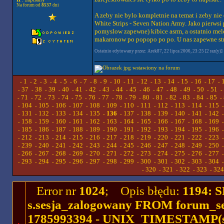
Na forum od
8537
dni
A zeby nie bylo kompletnie na temat i zeby nie
White Strips - Seven Nation Army. Jako pierwsi
pomyslow zapewne) kibice asrm, a ostatnio melo
makaronow po popopo po po. U nas zapewne str
Ostatnio edytowany przez: Arek87, 22 lipca 2006, 23:25 [2 raz(y)]
1
2
3
4
5
6
7
8
9
10
11
12
13
14
15
16
17
-
-
-
-
-
-
-
-
-
-
-
-
-
-
-
-
-
-
37
38
39
40
41
42
43
44
45
46
47
48
49
50
51
-
-
-
-
-
-
-
-
-
-
-
-
-
-
-
-
71
72
73
74
75
76
77
78
79
80
81
82
83
84
85
-
-
-
-
-
-
-
-
-
-
-
-
-
-
-
-
104
105
106
107
108
109
110
111
112
113
114
115
-
-
-
-
-
-
-
-
-
-
-
-
131
132
133
134
135
136
137
138
139
140
141
142
-
-
-
-
-
-
-
-
-
-
-
-
158
159
160
161
162
163
164
165
166
167
168
169
-
-
-
-
-
-
-
-
-
-
-
-
185
186
187
188
189
190
191
192
193
194
195
196
-
-
-
-
-
-
-
-
-
-
-
-
212
213
214
215
216
217
218
219
220
221
222
223
-
-
-
-
-
-
-
-
-
-
-
-
239
240
241
242
243
244
245
246
247
248
249
250
-
-
-
-
-
-
-
-
-
-
-
-
266
267
268
269
270
271
272
273
274
275
276
277
-
-
-
-
-
-
-
-
-
-
-
-
293
294
295
296
297
298
299
300
301
302
303
304
-
-
-
-
-
-
-
-
-
-
-
-
320
321
322
323
324
-
-
-
-
-
Error nr
1024
; Opis błędu:
1194: 
s.sesja_zalogowany FROM forum_se
1785993394 - UNIX_TIMESTAMP(ses