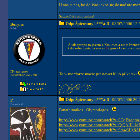
U nas, u nas, bo do Was jakoś się dostać nie mo
Szczecińska albo żadna!
Odp: Śpiewamy k***a!!!
- 08/07/2006 12:
Boryna
Kibic
A tak apropo to jestem z Krakowa a nie z Poznan
i do zobaczenia na meczu
P
ogoń - Cracovia u wa
IP
: zapisany
To w mordorze macie juz nawet klub pilkarski
Na forum od
7616
dni
•.¸ (`'•.¸ * ¸.•'´) ¸.•'´) •.
«´•.¸ ¸POGOŃ,..¸ ¸.•`»
(¸.•'´ (¸.•'´
Odp: Śpiewamy k***a!!!
- 09/07/2006 20:
P.
Do końca!
Panathinaikos - Olympilagos....
http://www.youtube.com/watch?v=0OqFAoqmz
http://www.youtube.com/watch?v=QtQAJH_J
http://www.youtube.com/watch?v=9mw8Hg6A