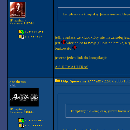
kompleksy nie kompleksy, jeszcze troche sobie p
IP
: zapisany
Na forum od
8107
dni
jeśli uważasz, że klub, który nie ma za sobą jeszc
jest
więc po co ta twoja głupia polemika, a 
brakowało
jeszcze jeden link do kompilacji:
A.S. ROMA ULTRAS
Odp: Śpiewamy k***a!!!
- 22/07/2006 15:
anathema
Kibic
IP
: zapisany
kompleksy nie kompleksy, jeszcze troche so
Na forum od
7388
dni