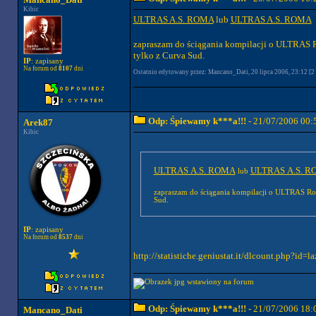
Kibic
ULTRAS A.S. ROMA
lub
ULTRAS A.S. ROMA
zapraszam do ściągania kompilacji o ULTRAS 
tylko z Curva Sud.
IP
: zapisany
Na forum od
8107
dni
Ostatnio edytowany przez: Mancano_Dati, 20 lipca 2006, 23:12 [2 
Odp: Śpiewamy k***a!!!
- 21/07/2006 00:
Arek87
Kibic
ULTRAS A.S. ROMA
ULTRAS A.S. 
lub
zapraszam do ściągania kompilacji o ULTRAS Ro
Sud.
IP
: zapisany
Na forum od
8537
dni
http://statistiche.geniustat.it/dlcount.php?i
Odp: Śpiewamy k***a!!!
- 21/07/2006 18:
Mancano_Dati