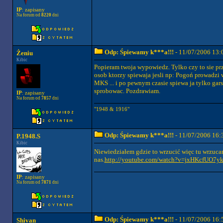
IP
: zapisany
Na forum od
8220
dni
Odp: Śpiewamy k***a!!!
- 11/07/2006 13:
Żeniu
Kibic
Popieram twoja wypowiedz. Tylko czy to sie prz
osob ktorzy spiewaja jesli np: Pogoń prowadzi 
MKS ... i po pewnym czasie spiewa ja tylko gars
sprobowac. Pozdrawiam.
IP
: zapisany
Na forum od
7857
dni
"1948 & 1916"
Odp: Śpiewamy k***a!!!
- 11/07/2006 16:
P.1948.S
Kibic
Niewiedziałem gdzie to wrzucić więc tu wrzuc
nas.
http://youtube.com/watch?v=jxHKcfUO7y
IP
: zapisany
Na forum od
7871
dni
Odp: Śpiewamy k***a!!!
- 11/07/2006 16:
Shivan