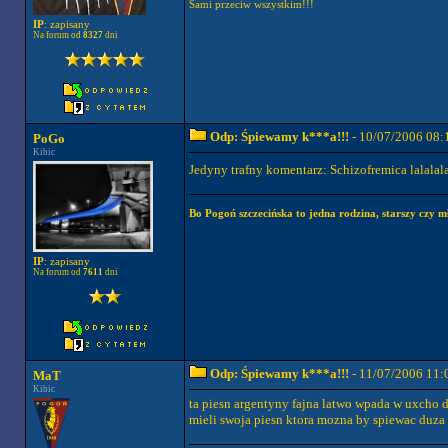
Sami przeciw wszystkim!!!
IP
: zapisany
Na forum od
8327
dni
Odp: Śpiewamy k***a!!!
- 10/07/2006 08:
PoGo
Kibic
Jedyny trafny komentarz: Schizofremica lalalala
Bo Pogoń szczecińska to jedna rodzina, starszy czy mł
IP
: zapisany
Na forum od
7611
dni
Odp: Śpiewamy k***a!!!
- 11/07/2006 11:
MaT
Kibic
ta piesn argentyny fajna latwo wpada w uxcho 
mieli swoja piesn ktora mozna by spiewac duza