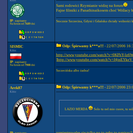
Kibic
Sami rodowici Rzymianie widzę na forum
Fajne filmiki z Panathinaikosem choć Wiślacy 
IP
: zapisany
Stocznie Szczecina, Gdyni i Gdańska chciały wolności k
Na forum od
7689
dni
Odp: Śpiewamy k***a!!!
- 22/07/2006 16:
SISMIC
Kibic
http://www.youtube.com/watch?v=0KFbY-lz6
]
http://www.youtube.com/watch?v=J4jnEYk
IP
: zapisany
Na forum od
7908
dni
Szczecińska albo żadna!
Odp: Śpiewamy k***a!!!
- 22/07/2006 23:
Arek87
Kibic
LAZIO MERDA
Solo tu nel mio cuore, tu s
zarejestrowales sie tylko po to zeby to napisac?
IP
: zapisany