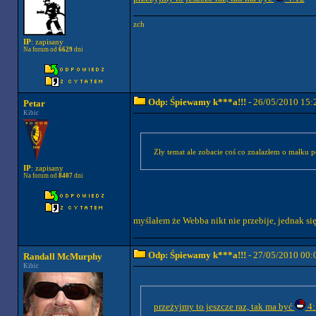
zch
IP
: zapisany
Na forum od
6629
dni
Odp: Śpiewamy k***a!!!
- 26/05/2010 15:
Petar
Kibic
Zły temat ale zobacie coś co znalazłem o małku 
IP
: zapisany
Na forum od
8407
dni
myślałem że Webba nikt nie przebije, jednak się
Odp: Śpiewamy k***a!!!
- 27/05/2010 00:
Randall McMurphy
Kibic
przeżyjmy to jeszcze raz, tak ma być
4: