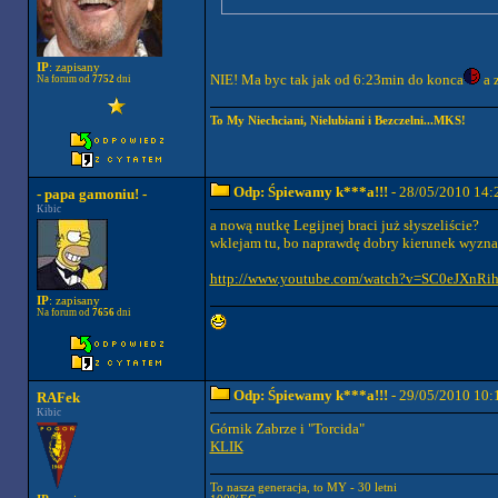
IP
: zapisany
NIE! Ma byc tak jak od 6:23min do konca
a z
Na forum od
7752
dni
To My Niechciani, Nielubiani i Bezczelni...MKS!
Odp: Śpiewamy k***a!!!
- 28/05/2010 14:
- papa gamoniu! -
Kibic
a nową nutkę Legijnej braci już słyszeliście?
wklejam tu, bo naprawdę dobry kierunek wyznac
http://www.youtube.com/watch?v=SC0eJXnRih
IP
: zapisany
Na forum od
7656
dni
Odp: Śpiewamy k***a!!!
- 29/05/2010 10:
RAFek
Kibic
Górnik Zabrze i "Torcida"
KLIK
To nasza generacja, to MY - 30 letni