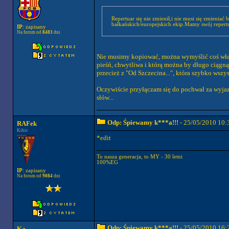
Repertuar się nie zmienił,i nie musi się zmieni
bałkańskich/europejskich ekip.Mamy swój repert
IP
: zapisany
Na forum od
8483
dni
Nie musimy kopiować, można wymyślić coś własn
pieśń, chwytliwa i którą można by długo ciągną
przecież z "Od Szczecina...", która szybko wszys
Oczywiście przyłączam się do pochwał za wyjazd.
słów...
Odp: Śpiewamy k***a!!!
- 25/05/2010 10:
RAFek
Kibic
*edit
To nasza generacja, to MY - 30 letni
100%EG
IP
: zapisany
Na forum od
9084
dni
Odp: Śpiewamy k***a!!!
- 25/05/2010 16:
Ka.