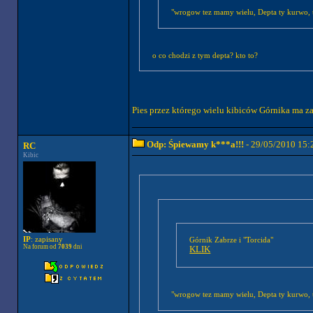
"wrogow tez mamy wielu, Depta ty kurwo, 
o co chodzi z tym depta? kto to?
Pies przez którego wielu kibiców Górnika ma z
Odp: Śpiewamy k***a!!!
- 29/05/2010 15:
RC
Kibic
IP
: zapisany
Górnik Zabrze i "Torcida"
Na forum od
7039
dni
KLIK
"wrogow tez mamy wielu, Depta ty kurwo, 