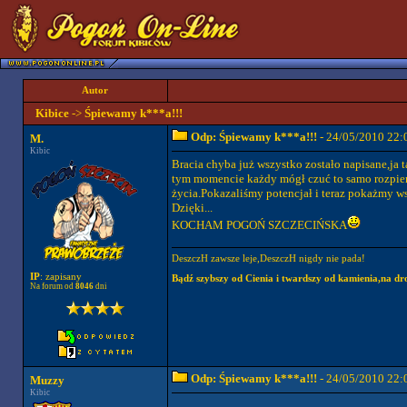
Autor
Kibice
->
Śpiewamy k***a!!!
Odp: Śpiewamy k***a!!!
- 24/05/2010 22:
M.
Kibic
Bracia chyba już wszystko zostało napisane,ja t
tym momencie każdy mógł czuć to samo rozpier
życia.Pokazaliśmy potencjał i teraz pokażmy w
Dzięki...
KOCHAM POGOŃ SZCZECIŃSKA
DeszczH zawsze leje,DeszczH nigdy nie pada!
IP
: zapisany
Bądź szybszy od Cienia i twardszy od kamienia,na dr
Na forum od
8046
dni
Odp: Śpiewamy k***a!!!
- 24/05/2010 22:
Muzzy
Kibic