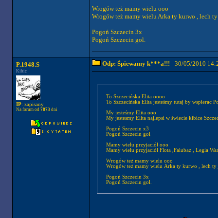
Wrogów też mamy wielu ooo
Wrogów też mamy wielu Arka ty kurwo , lech ty
Pogoń Szczecin 3x
Pogoń Szczecin gol.
Odp: Śpiewamy k***a!!!
- 30/05/2010 14:
P.1948.S
Kibic
To Szczecińska Elita oooo
To Szczecińska Elita jesteśmy tutaj by wspierac 
IP
: zapisany
Na forum od
7873
dni
My jesteśmy Elita ooo
My jestesmy Elita najlepsi w świecie kibice S
Pogoń Szczecin x3
Pogoń Szczecin gol
Mamy wielu przyjaciół ooo
Mamy wielu przyjaciół Flota ,Falubaz , Legia Wa
Wrogów też mamy wielu ooo
Wrogów też mamy wielu Arka ty kurwo , lech ty
Pogoń Szczecin 3x
Pogoń Szczecin gol.