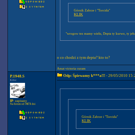
Górnik Zabrze i "Torcida"
KLIK
"wrogow tez mamy wielu, Depta ty kurwo, ty je
o co chodzi z tym depta? kto to?
Amat victoria curam
Odp: Śpiewamy k***a!!!
- 29/05/2010 15:
P.1948.S
Kibic
IP
: zapisany
Na forum od
7873
dni
Górnik Zabrze i "Torcida"
KLIK