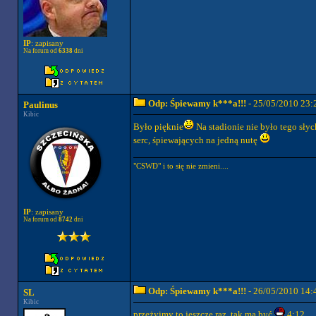
IP
: zapisany
Na forum od
6338
dni
Odp: Śpiewamy k***a!!!
- 25/05/2010 23:
Paulinus
Kibic
Było pięknie
Na stadionie nie było tego słyc
serc, śpiewających na jedną nutę
"CSWD" i to się nie zmieni....
IP
: zapisany
Na forum od
8742
dni
Odp: Śpiewamy k***a!!!
- 26/05/2010 14:
SL
Kibic
przeżyjmy to jeszcze raz, tak ma być
4:12