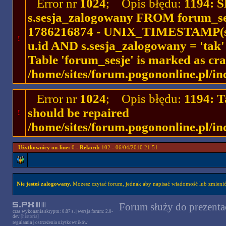
Error nr
1024
; Opis błędu:
1194: 
s.sesja_zalogowany FROM forum_se
1786216874 - UNIX_TIMESTAMP(ses
!
u.id AND s.sesja_zalogowany = 'ta
Table 'forum_sesje' is marked as cr
/home/sites/forum.pogononline.pl/in
Error nr
1024
; Opis błędu:
1194: T
should be repaired
!
/home/sites/forum.pogononline.pl/in
Użytkownicy on-line:
0 -
Rekord:
102 - 06/04/2010 21:51
Nie jesteś zalogowany.
Możesz czytać forum, jednak aby napisać wiadomość lub zmienić 
Forum służy do prezentac
czas wykonania skryptu: 0.87 s. | wersja forum: 2.0-
dev
[historia]
regulamin
|
ostrzeżenia użytkowników