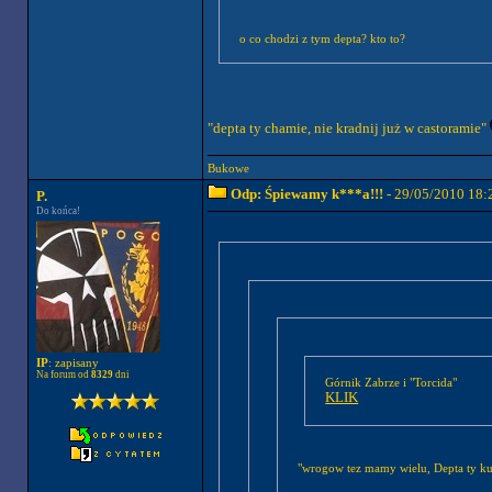
o co chodzi z tym depta? kto to?
"depta ty chamie, nie kradnij już w castoramie"
Bukowe
Odp: Śpiewamy k***a!!!
- 29/05/2010 18:
P.
Do końca!
IP
: zapisany
Na forum od
8329
dni
Górnik Zabrze i "Torcida"
KLIK
"wrogow tez mamy wielu, Depta ty ku