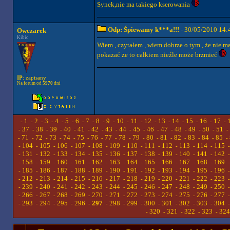
Synek,nie ma takiego kserowania
Odp: Śpiewamy k***a!!!
- 30/05/2010 14:
Owczarek
Kibic
Wiem , czytałem , wiem dobrze o tym , że nie m
pokazać ze to całkiem nieźle może brzmieć
IP
: zapisany
Na forum od
5970
dni
1
2
3
4
5
6
7
8
9
10
11
12
13
14
15
16
17
-
-
-
-
-
-
-
-
-
-
-
-
-
-
-
-
-
-
37
38
39
40
41
42
43
44
45
46
47
48
49
50
51
-
-
-
-
-
-
-
-
-
-
-
-
-
-
-
-
71
72
73
74
75
76
77
78
79
80
81
82
83
84
85
-
-
-
-
-
-
-
-
-
-
-
-
-
-
-
-
104
105
106
107
108
109
110
111
112
113
114
115
-
-
-
-
-
-
-
-
-
-
-
-
131
132
133
134
135
136
137
138
139
140
141
142
-
-
-
-
-
-
-
-
-
-
-
-
158
159
160
161
162
163
164
165
166
167
168
169
-
-
-
-
-
-
-
-
-
-
-
-
185
186
187
188
189
190
191
192
193
194
195
196
-
-
-
-
-
-
-
-
-
-
-
-
212
213
214
215
216
217
218
219
220
221
222
223
-
-
-
-
-
-
-
-
-
-
-
-
239
240
241
242
243
244
245
246
247
248
249
250
-
-
-
-
-
-
-
-
-
-
-
-
266
267
268
269
270
271
272
273
274
275
276
277
-
-
-
-
-
-
-
-
-
-
-
-
293
294
295
296
297
298
299
300
301
302
303
304
-
-
-
-
-
-
-
-
-
-
-
-
320
321
322
323
324
-
-
-
-
-