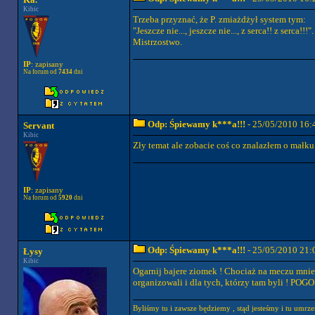
Kibic
Trzeba przyznać, że P. zmiażdżył system tym:
"Jeszcze nie..., jeszcze nie..., z serca!! z serca!!!".
Mistrzostwo.
IP
: zapisany
Na forum od
7434
dni
Odp: Śpiewamy k***a!!!
- 25/05/2010 16:
Servant
Kibic
Zły temat ale zobacie coś co znalazłem o małku
IP
: zapisany
Na forum od
5920
dni
Odp: Śpiewamy k***a!!!
- 25/05/2010 21:
Łysy
Kibic
Ogarnij bajere ziomek ! Chociaż na meczu mni
organizowali i dla tych, którzy tam byli ! POGO
Byliśmy tu i zawsze będziemy , stąd jesteśmy i tu umrz