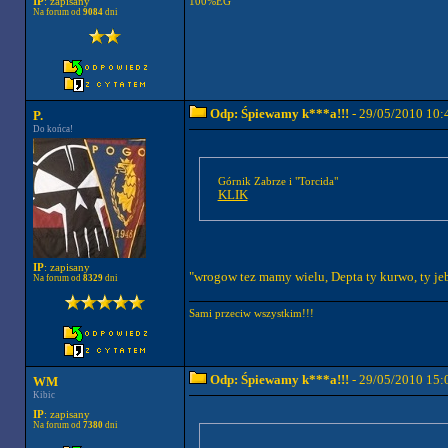
100%EG
IP
: zapisany
Na forum od
9084
dni
Odp: Śpiewamy k***a!!!
- 29/05/2010 10:
P.
Do końca!
Górnik Zabrze i "Torcida"
KLIK
IP
: zapisany
"wrogow tez mamy wielu, Depta ty kurwo, ty j
Na forum od
8329
dni
Sami przeciw wszystkim!!!
Odp: Śpiewamy k***a!!!
- 29/05/2010 15:
WM
Kibic
IP
: zapisany
Na forum od
7380
dni