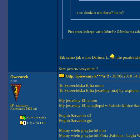
o co chodzi z tym depta? kto to?
Pies przez którego wielu kibiców Górnika ma zak
Tak samo jak u nas Dariusz L.
, nie pozdrawi
Sami przeciw wszystkim!!!
Odp: Śpiewamy k***a!!!
- 30/05/2010 14:
Owczarek
Kibic
To Szczecińska Elita oooo
To Szczecińska Elita jesteśmy tutaj by wspiera
My jesteśmy Elita ooo
My jestesmy Elita najlepsi w świecie kibice Sz
IP
: zapisany
Na forum od
5970
dni
Pogoń Szczecin x3
Pogoń Szczecin gol
Mamy wielu przyjaciół ooo
Mamy wielu przyjaciół Flota ,Falubaz , Legia 