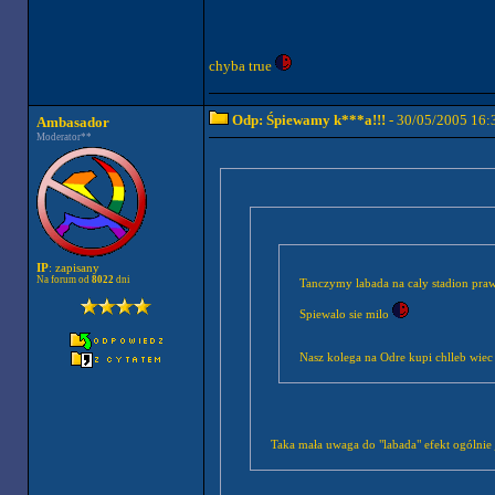
chyba true
Odp: Śpiewamy k***a!!!
- 30/05/2005 16:
Ambasador
Moderator**
IP
: zapisany
Na forum od
8022
dni
Tanczymy labada na caly stadion pra
Spiewalo sie milo
Nasz kolega na Odre kupi c
Taka mała uwaga do "labada" efekt ogólnie 