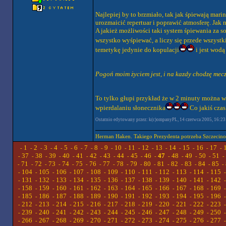
Najlepiej by to brzmiało, tak jak śpiewają marin
urozmaicić repertuar i poprawić atmosferę. Jak
A jakież możliwości taki system śpiewania za so
wszystko wyśpiewać, a liczy się przede wszyst
temetykę jedynie do kopulacji
i jest wodą
Pogoń moim życiem jest, i na kazdy chodzę mec
To tylko głupi przykład że w 2 minuty można w
wpierdalaniu słonecznika
Co jakiś czas
Ostatnio edytowany przez: k(c)ompanyPL, 14 czerwca 2005, 16:23 [
Herman Haken. Takiego Prezydenta potrzeba Szczecino
1
2
3
4
5
6
7
8
9
10
11
12
13
14
15
16
17
-
-
-
-
-
-
-
-
-
-
-
-
-
-
-
-
-
-
37
38
39
40
41
42
43
44
45
46
47
48
49
50
51
-
-
-
-
-
-
-
-
-
-
-
-
-
-
-
-
71
72
73
74
75
76
77
78
79
80
81
82
83
84
85
-
-
-
-
-
-
-
-
-
-
-
-
-
-
-
-
104
105
106
107
108
109
110
111
112
113
114
115
-
-
-
-
-
-
-
-
-
-
-
-
131
132
133
134
135
136
137
138
139
140
141
142
-
-
-
-
-
-
-
-
-
-
-
-
158
159
160
161
162
163
164
165
166
167
168
169
-
-
-
-
-
-
-
-
-
-
-
-
185
186
187
188
189
190
191
192
193
194
195
196
-
-
-
-
-
-
-
-
-
-
-
-
212
213
214
215
216
217
218
219
220
221
222
223
-
-
-
-
-
-
-
-
-
-
-
-
239
240
241
242
243
244
245
246
247
248
249
250
-
-
-
-
-
-
-
-
-
-
-
-
266
267
268
269
270
271
272
273
274
275
276
277
-
-
-
-
-
-
-
-
-
-
-
-