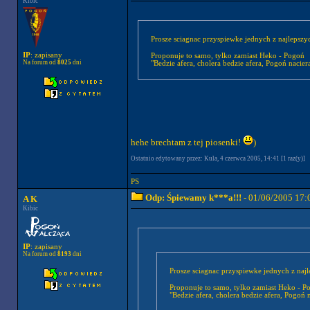
Kibic
Prosze sciagnac przyspiewke jednych z najlepszyc
IP
: zapisany
Proponuje to samo, tylko zamiast Heko - Pogoń
Na forum od
8025
dni
"Bedzie afera, cholera bedzie afera, Pogoń nacier
hehe brechtam z tej piosenki!
)
Ostatnio edytowany przez: Kula, 4 czerwca 2005, 14:41 [1 raz(y)]
PS
Odp: Śpiewamy k***a!!!
- 01/06/2005 17:
A K
Kibic
IP
: zapisany
Na forum od
8193
dni
Prosze sciagnac przyspiewke jednych z najl
Proponuje to samo, tylko zamiast Heko - P
"Bedzie afera, cholera bedzie afera, Pogoń 