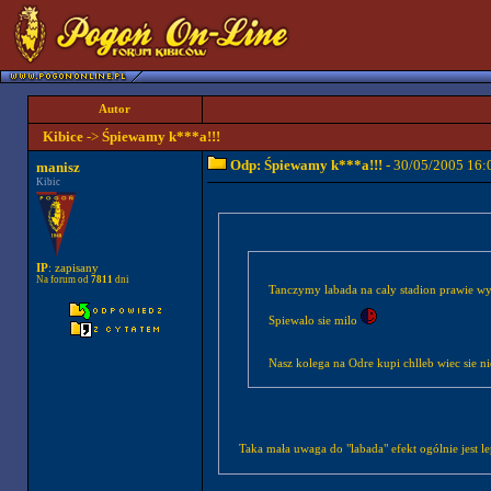
Autor
Kibice
->
Śpiewamy k***a!!!
Odp: Śpiewamy k***a!!!
- 30/05/2005 16:
manisz
Kibic
IP
: zapisany
Na forum od
7811
dni
Tanczymy labada na caly stadion prawie w
Spiewalo sie milo
Nasz kolega na Odre kupi chlleb wi
Taka mała uwaga do "labada" efekt ogólnie jest 