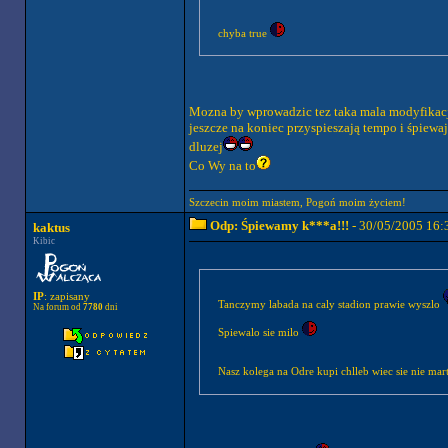
chyba true
Mozna by wprowadzic tez taka mala modyfikacje
jeszcze na koniec przyspieszają tempo i śpiewa
dluzej
Co Wy na to
Szczecin moim miastem, Pogoń moim życiem!
Odp: Śpiewamy k***a!!!
- 30/05/2005 16:
kaktus
Kibic
IP
: zapisany
Tanczymy labada na caly stadion prawie wyszlo
Na forum od
7780
dni
Spiewalo sie milo
Nasz kolega na Odre kupi chlleb wiec sie nie