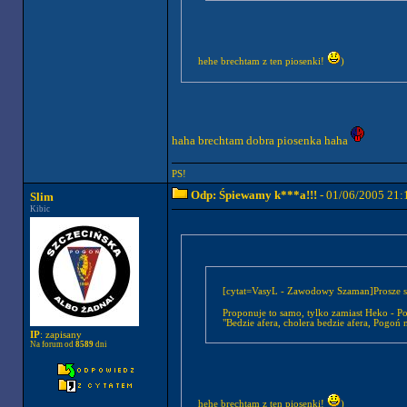
hehe brechtam z ten piosenki!
)
haha brechtam dobra piosenka haha
PS!
Odp: Śpiewamy k***a!!!
- 01/06/2005 21:
Slim
Kibic
[cytat=VasyL - Zawodowy Szaman]Prosze sc
Proponuje to samo, tylko zamiast Heko - P
"Bedzie afera, cholera bedzie afera, Pogoń 
IP
: zapisany
Na forum od
8589
dni
hehe brechtam z ten piosenki!
)