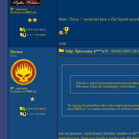
IP
: zapisany
Na forum od
9025
dni
Hehe "Zryw..." wymyslil ktos z Żul Squad na j
1948
Odp: Śpiewamy k***a!!!
- 04/06/2005 18:
Derian
Kibic
Gdzieś w jakich komentarzach przeczytałem
Dla mnie fajne ale trudniejsze wykonanie...
IP
: zapisany
Na forum od
7890
dni
To raczej nie przejdzie jak u nas najprostrzej pio
moj MKS-ie" co mamy powtarzac to polowa osob
nie no pewnie. wykonanie byłoby trudne w ch**.
melodyczną. Sam text bardzo średni jak dla mnie 