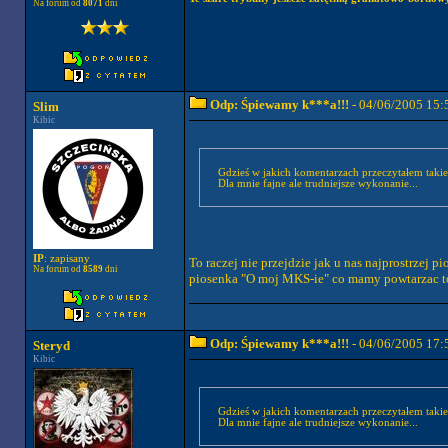
Na forum od
8071
dni
Odp: Śpiewamy k***a!!!
- 04/06/2005 15:
Slim
Kibic
Gdzieś w jakich komentarzach przeczytałem takie
Dla mnie fajne ale trudniejsze wykonanie...
IP
: zapisany
To raczej nie przejdzie jak u nas najprostrzej p
Na forum od
8589
dni
piosenka "O moj MKS-ie" co mamy powtarzac t
Odp: Śpiewamy k***a!!!
- 04/06/2005 17:
Steryd
Kibic
Gdzieś w jakich komentarzach przeczytałem takie
Dla mnie fajne ale trudniejsze wykonanie...