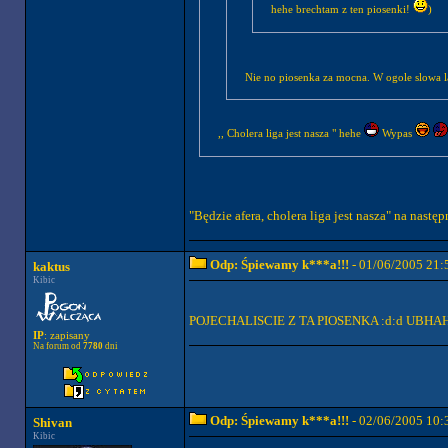
hehe brechtam z ten piosenki!
)
Nie no piosenka za mocna. W ogole slowa l
,, Cholera liga jest nasza " hehe
Wypas
"Będzie afera, cholera liga jest nasza" na n
Odp: Śpiewamy k***a!!!
- 01/06/2005 21:
kaktus
Kibic
POJECHALISCIE Z TA PIOSENKA :d:d UB
IP
: zapisany
Na forum od
7780
dni
Odp: Śpiewamy k***a!!!
- 02/06/2005 10:
Shivan
Kibic