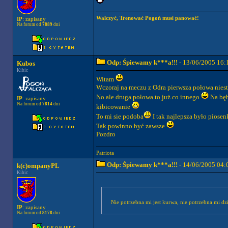
Walczyć, Trenować Pogoń musi panować!
IP
: zapisany
Na forum od
7889
dni
Odp: Śpiewamy k***a!!!
- 13/06/2005 16:
Kubos
Kibic
Witam
Wczoraj na meczu z Odra pierwsza połowa niest
No ale druga połowa to już co innego
Na bęb
IP
: zapisany
Na forum od
7814
dni
kibicowanie
To mi sie podoba
I tak najlepsza było piose
Tak powinno być zawsze
Pozdro
Patriota
Odp: Śpiewamy k***a!!!
- 14/06/2005 04:
k(c)ompanyPL
Kibic
Nie potrzebna mi jest kurwa, nie potrzebna mi 
IP
: zapisany
Na forum od
8178
dni