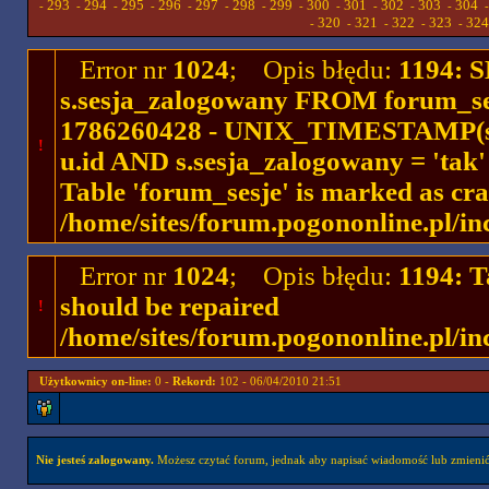
293
294
295
296
297
298
299
300
301
302
303
304
-
-
-
-
-
-
-
-
-
-
-
-
320
321
322
323
324
-
-
-
-
-
Error nr
1024
; Opis błędu:
1194: 
s.sesja_zalogowany FROM forum_se
1786260428 - UNIX_TIMESTAMP(ses
!
u.id AND s.sesja_zalogowany = 'ta
Table 'forum_sesje' is marked as cr
/home/sites/forum.pogononline.pl/in
Error nr
1024
; Opis błędu:
1194: T
should be repaired
!
/home/sites/forum.pogononline.pl/in
Użytkownicy on-line:
0 -
Rekord:
102 - 06/04/2010 21:51
Nie jesteś zalogowany.
Możesz czytać forum, jednak aby napisać wiadomość lub zmienić 