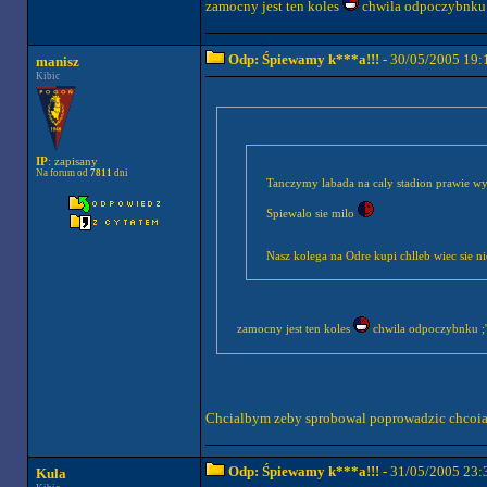
zamocny jest ten koles
chwila odpoczybnku ;
Odp: Śpiewamy k***a!!!
- 30/05/2005 19:
manisz
Kibic
IP
: zapisany
Na forum od
7811
dni
Tanczymy labada na caly stadion prawie w
Spiewalo sie milo
Nasz kolega na Odre kupi chlleb wi
zamocny jest ten koles
chwila odpoczybnku ;'
Chcialbym zeby sprobowal poprowadzic chcoi
Odp: Śpiewamy k***a!!!
- 31/05/2005 23:
Kula