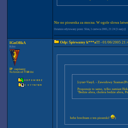
Nie no piosenka za mocna. W ogole slowa latwe
Ostatnio edytowany przez: Slim, 1 czerwca 2005, 21:24 [1 raz(y)]
Odp: Śpiewamy k***a!!!
- 01/06/2005 21:
IGnORkA
Kibic
IP
: zapisany
Na forum od
7740
dni
[cytat=VasyL - Zawodowy Szaman]Pros
Proponuje to samo, tylko zamiast He
"Bedzie afera, cholera bedzie afera, P
hehe brechtam z ten piosenki!
)