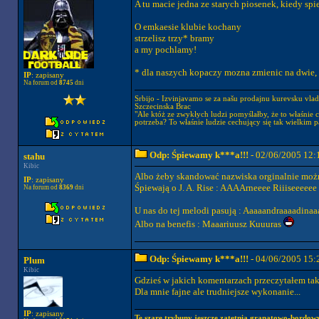
A tu macie jedna ze starych piosenek, kiedy spi
O emkaesie klubie kochany
strzelisz trzy* bramy
a my pochlamy!
* dla naszych kopaczy mozna zmienic na dwie, g
IP
: zapisany
Na forum od
8745
dni
Srbijo - Izvinjavamo se za našu prodajnu kurevsku vla
Szczecinska Brac
"Ale któż ze zwykłych ludzi pomyślałby, że to właśnie c
potrzeba? To właśnie ludzie cechujący się tak wielkim 
Odp: Śpiewamy k***a!!!
- 02/06/2005 12:
stahu
Kibic
Albo żeby skandować nazwiska orginalnie możn
IP
: zapisany
Śpiewają o J. A. Rise : AAAArneeee Riiiseeeeee 
Na forum od
8369
dni
U nas do tej melodi pasują : Aaaaandraaaadina
Albo na benefis : Maaariuusz Kuuuras
Odp: Śpiewamy k***a!!!
- 04/06/2005 15:
Plum
Kibic
Gdzieś w jakich komentarzach przeczytałem tak
Dla mnie fajne ale trudniejsze wykonanie...
IP
: zapisany
Te szare trybuny jeszcze zatętnią granatowo-bordowy