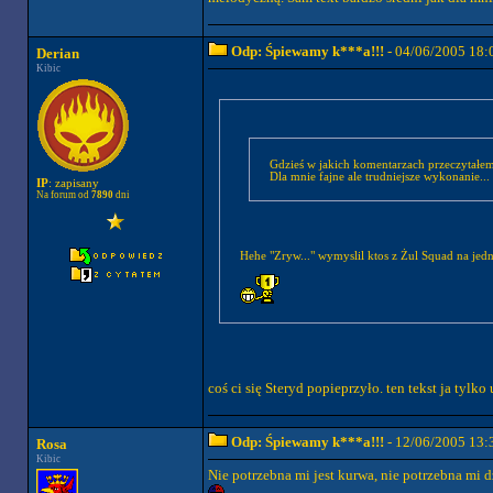
Odp: Śpiewamy k***a!!!
- 04/06/2005 18:
Derian
Kibic
Gdzieś w jakich komentarzach przeczytałem
Dla mnie fajne ale trudniejsze wykonanie...
IP
: zapisany
Na forum od
7890
dni
Hehe "Zryw..." wymyslil ktos z Żul Squad na je
coś ci się Steryd popieprzyło. ten tekst ja tyl
Odp: Śpiewamy k***a!!!
- 12/06/2005 13:
Rosa
Kibic
Nie potrzebna mi jest kurwa, nie potrzebna mi