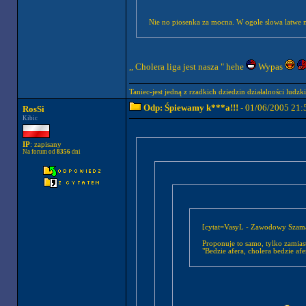
Nie no piosenka za mocna. W ogole slowa latwe 
,, Cholera liga jest nasza " hehe
Wypas
Taniec-jest jedną z rzadkich dziedzin działalności ludzk
Odp: Śpiewamy k***a!!!
- 01/06/2005 21:
RosSi
Kibic
IP
: zapisany
Na forum od
8356
dni
[cytat=VasyL - Zawodowy Szaman
Proponuje to samo, tylko zamia
"Bedzie afera, cholera bedzie af