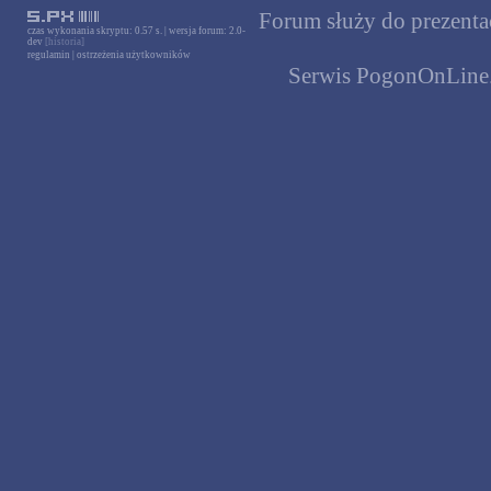
Forum służy do prezentac
czas wykonania skryptu: 0.57 s. | wersja forum: 2.0-
dev
[historia]
regulamin
|
ostrzeżenia użytkowników
Serwis PogonOnLine.