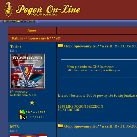
Autor
Kibice
->
Śpiewamy k***a!!!
Odp: Śpiewamy Ku**a cz.II !!!
- 31/05/20
Tasior
Kibic
Mam piosenke na GKS katowice:
GKS katowice czarna dupa żółte cyce
IP
: zapisany
Brawo! Jestem w 100% pewny, że to się bardzo 
Na forum od
6772
dni
1948 MKS POGOŃ SZCZECIN
FC STARGARD
Odp: Śpiewamy Ku**a cz.II !!!
- 31/05/20
MTS.
Kibic