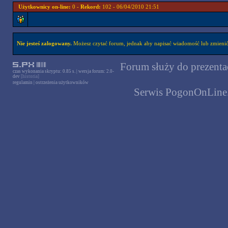
Użytkownicy on-line:
0 -
Rekord:
102 - 06/04/2010 21:51
Nie jesteś zalogowany.
Możesz czytać forum, jednak aby napisać wiadomość lub zmienić 
Forum służy do prezentac
czas wykonania skryptu: 0.85 s. | wersja forum: 2.0-
dev
[historia]
regulamin
|
ostrzeżenia użytkowników
Serwis PogonOnLine.