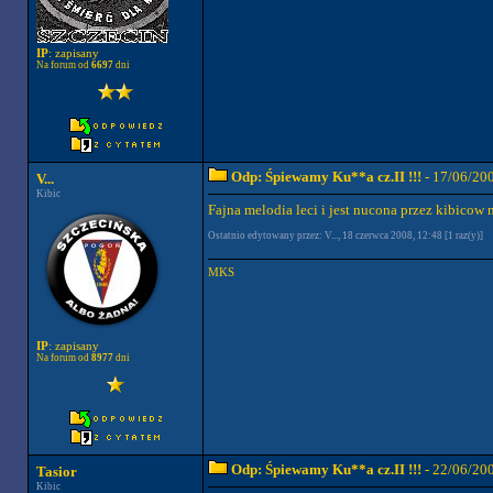
IP
: zapisany
Na forum od
6697
dni
Odp: Śpiewamy Ku**a cz.II !!!
- 17/06/20
V...
Kibic
Fajna melodia leci i jest nucona przez kibicow
Ostatnio edytowany przez: V..., 18 czerwca 2008, 12:48 [1 raz(y)]
MKS
IP
: zapisany
Na forum od
8977
dni
Odp: Śpiewamy Ku**a cz.II !!!
- 22/06/20
Tasior
Kibic