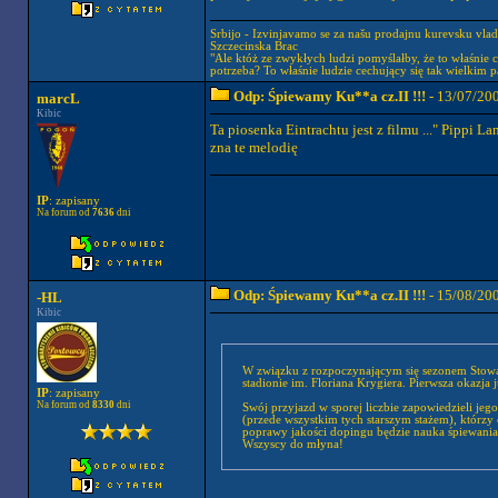
Srbijo - Izvinjavamo se za našu prodajnu kurevsku vla
Szczecinska Brac
"Ale któż ze zwykłych ludzi pomyślałby, że to właśnie c
potrzeba? To właśnie ludzie cechujący się tak wielkim 
Odp: Śpiewamy Ku**a cz.II !!!
- 13/07/20
marcL
Kibic
Ta piosenka Eintrachtu jest z filmu ..." Pippi L
zna te melodię
IP
: zapisany
Na forum od
7636
dni
Odp: Śpiewamy Ku**a cz.II !!!
- 15/08/20
-HL
Kibic
W związku z rozpoczynającym się sezonem Stowar
stadionie im. Floriana Krygiera. Pierwsza okazja
IP
: zapisany
Na forum od
8330
dni
Swój przyjazd w sporej liczbie zapowiedzieli je
(przede wszystkim tych starszym stażem), któr
poprawy jakości dopingu będzie nauka śpiewan
Wszyscy do młyna!