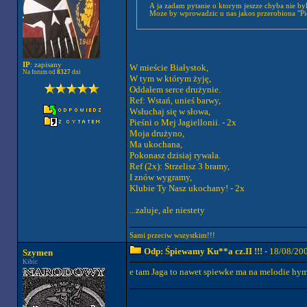
A ja zadam pytanie o ktorym jeszze chyba nie byl
Moze by wprowadzic u nas jakos przerobiona "Pies
IP
: zapisany
W mieście Białystok,
Na forum od
8327
dni
W tym w którym żyję,
Oddałem serce drużynie.
Ref: Wstań, unieś barwy,
Wsłuchaj się w słowa,
Pieśni o Mej Jagiellonii. - 2x
Moja drużyno,
Ma ukochana,
Pokonasz dzisiaj rywala.
Ref (2x): Strzelisz 3 bramy,
I znów wygramy,
Klubie Ty Nasz ukochany! - 2x
...zaluje, ale niestety
Sami przeciw wszystkim!!!
Odp: Śpiewamy Ku**a cz.II !!!
- 18/08/20
Szymen
Kibic
e tam Jaga to nawet spiewke ma na melodie hymn