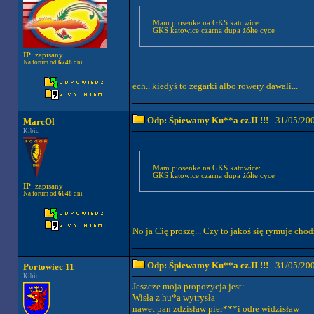
Mam piosenke na GKS katowice:
GKS katowice czarna dupa żółte cyce
IP
: zapisany
Na forum od
6748
dni
ech.. kiedyś to zegarki albo rowery dawali...
Odp: Śpiewamy Ku**a cz.II !!!
- 31/05/20
MarcOl
Kibic
Mam piosenke na GKS katowice:
GKS katowice czarna dupa żółte cyce
IP
: zapisany
Na forum od
6648
dni
No ja Cię proszę... Czy to jakoś się rymuje chod
Odp: Śpiewamy Ku**a cz.II !!!
- 31/05/20
Portowiec 11
Kibic
Jeszcze moja propozycja jest:
Wisła z hu*a wytrysła
nawet pan zdzisław pier***i odre widzisław