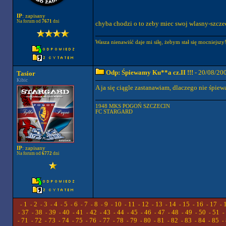
IP
: zapisany
Na forum od
7671
dni
chyba chodzi o to zeby miec swoj wlasny-szczeciń
Wasza nienawiść daje mi siłę, żebym stał się mocniej
Odp: Śpiewamy Ku**a cz.II !!!
- 20/08/20
Tasior
Kibic
A ja się ciągle zastanawiam, dlaczego nie śpiew
1948 MKS POGOŃ SZCZECIN
FC STARGARD
IP
: zapisany
Na forum od
6772
dni
1
2
3
4
5
6
7
8
9
10
11
12
13
14
15
16
17
-
-
-
-
-
-
-
-
-
-
-
-
-
-
-
-
-
-
37
38
39
40
41
42
43
44
45
46
47
48
49
50
51
-
-
-
-
-
-
-
-
-
-
-
-
-
-
-
-
71
72
73
74
75
76
77
78
79
80
81
82
83
84
85
-
-
-
-
-
-
-
-
-
-
-
-
-
-
-
-