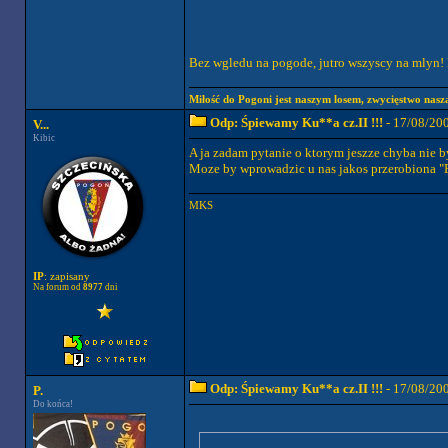
Bez wgledu na pogode, jutro wszyscy na mlyn!
Miłość do Pogoni jest naszym losem, zwycięstwo naszą
Odp: Śpiewamy Ku**a cz.II !!!
- 17/08/20
V...
Kibic
A ja zadam pytanie o ktorym jeszze chyba nie b
Moze by wprowadzic u nas jakos przerobiona "Pi
MKS
IP
: zapisany
Na forum od
8977
dni
Odp: Śpiewamy Ku**a cz.II !!!
- 17/08/20
P.
Do końca!