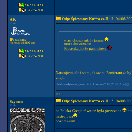
Odp: Śpiewamy Ku**a cz.II !!!
- 04/06/20
A K
Kibic
IP
: zapisany
e tam chłopak młody jeszcze
Na forum od
8190
dni
propo śpiewania to:
Piosenka jakże nastrojowa
Natsrojowa,ale i stara jak swiat..Pamietam ze 
chuj..
Ostatnio edytowany przez: A K, 4 czerwca 2008, 20:39 [2 raz(y)]
PS!
Odp: Śpiewamy Ku**a cz.II !!!
- 04/06/20
Szymen
Kibic
na Polska-Grecja również była puszczana
no 
nastrojowa
pozdrawiam.