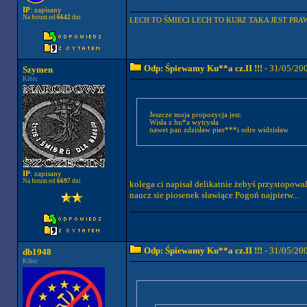
IP
: zapisany
Na forum od
6642
dni
LECH TO ŚMIECI LECH TO KURZ TAKA JEST PRAWDA
Odp: Śpiewamy Ku**a cz.II !!!
- 31/05/20
Szymen
Kibic
Jeszcze moja propozycja jest:
Wisła z hu*a wytrysła
nawet pan zdzisław pier***i odre widzisław
IP
: zapisany
Na forum od
6697
dni
kolega ci napisał delikatnie żebyś przystopowal 
naucz sie piosenek sławiące Pogoń najpierw...
Odp: Śpiewamy Ku**a cz.II !!!
- 31/05/20
db1948
Kibic