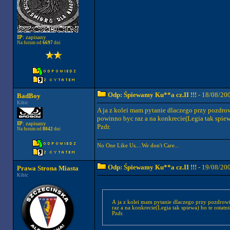
IP
: zapisany
Na forum od
6697
dni
Odp: Śpiewamy Ku**a cz.II !!!
- 18/08/20
BadBoy
Kibic
A ja z kolei mam pytanie dlaczego przy pozdr
powinno byc raz a na konkrecie(Legia tak spiewa)
IP
: zapisany
Pzdr.
Na forum od
8042
dni
No One Like Us....We don't Care...
Odp: Śpiewamy Ku**a cz.II !!!
- 19/08/20
Prawa Strona Miasta
Kibic
A ja z kolei mam pytanie dlaczego przy pozdro
raz a na konkrecie(Legia tak spiewa) bo te ostatnie
Pzdr.