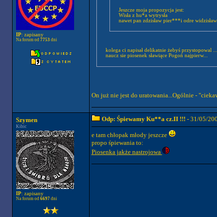
Jeszcze moja propozycja jest:
Wisła z hu*a wytrysła
nawet pan zdzisław pier***i odre widzisła
IP
: zapisany
Na forum od
7753
dni
kolega ci napisał delikatnie żebyś przystopowal ..
naucz sie piosenek sławiące Pogoń najpierw...
On już nie jest do uratowania...Ogólnie - "cie
Odp: Śpiewamy Ku**a cz.II !!!
- 31/05/20
Szymen
Kibic
e tam chłopak młody jeszcze
propo śpiewania to:
Piosenka jakże nastrojowa
IP
: zapisany
Na forum od
6697
dni