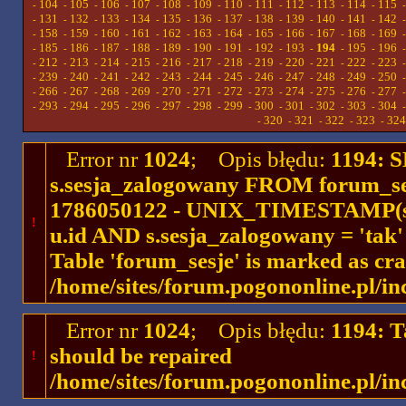
104
105
106
107
108
109
110
111
112
113
114
115
-
-
-
-
-
-
-
-
-
-
-
-
131
132
133
134
135
136
137
138
139
140
141
142
-
-
-
-
-
-
-
-
-
-
-
-
158
159
160
161
162
163
164
165
166
167
168
169
-
-
-
-
-
-
-
-
-
-
-
-
185
186
187
188
189
190
191
192
193
194
195
196
-
-
-
-
-
-
-
-
-
-
-
-
212
213
214
215
216
217
218
219
220
221
222
223
-
-
-
-
-
-
-
-
-
-
-
-
239
240
241
242
243
244
245
246
247
248
249
250
-
-
-
-
-
-
-
-
-
-
-
-
266
267
268
269
270
271
272
273
274
275
276
277
-
-
-
-
-
-
-
-
-
-
-
-
293
294
295
296
297
298
299
300
301
302
303
304
-
-
-
-
-
-
-
-
-
-
-
-
320
321
322
323
324
-
-
-
-
-
Error nr
1024
; Opis błędu:
1194: 
s.sesja_zalogowany FROM forum_se
1786050122 - UNIX_TIMESTAMP(ses
!
u.id AND s.sesja_zalogowany = 'ta
Table 'forum_sesje' is marked as cr
/home/sites/forum.pogononline.pl/in
Error nr
1024
; Opis błędu:
1194: T
should be repaired
!
/home/sites/forum.pogononline.pl/in