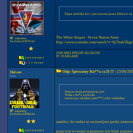
Fajna melodia leci i jest nucona przez kibicow n
The White Stripes - Seven Nation Army
IP
: zapisany
http://www.youtube.com/watch?v=6j7huh5Eg
Na forum od
6772
dni
1948 MKS POGOŃ SZCZECIN
FC STARGARD
Odp: Śpiewamy Ku**a cz.II !!!
- 23/06/20
Shivan
Kibic
Jeszcze moja propozycja jest:
Wisła z hu*a wytrysła
nawet pan zdzisław pier***i odre widzisław
IP
: zapisany
Na forum od
8742
dni
zamilcz, bo widze ze wczesnijsze proby zwrocen
poza tym w twojej sygnaturze jest blad, popraw 