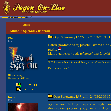
Autor
Kibice
->
Śpiewamy k***a!!!
Odp: Śpiewamy k***a!!!
- 23/03/2009 21
PS.
Kibic
Dobrze powrócić do tej piosenki, dawno nie by
pieśni.
Mam pytanie, czy będą te "nowe" przyśpiewki 
'Z Tobą jest zabawa fajna, dobrze, że jesteś legalna, ćpa
Patrz komu ufasz!
IP
: zapisany
Na forum od
6901
dni
Odp: Śpiewamy k***a!!!
- 24/03/2009 15
forza!
Kibic
wg mnie warto byłoby pomyśleć nad stylem zacz
dwa trzy i wszyscy zaczynają a nie ze rozkręcaj