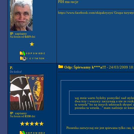
PIH ma racje
https://www.facebook.com/ekipakryzys/ Grupa tur
IP
: zapisany
Na forum od
6419
dni
Odp: Śpiewamy k***a!!!
- 24/03/2009 18
P.
Do końca!
wg mnie warto byłoby pomyśleć nad stylem z
dwa trzy i wszyscy zaczynają a nie ze rozkr
ta wesola" bo na innych sektorach słyszeć z
piosnka ta wesoła..." mam nadzieje ze kmin
IP
: zapisany
Na forum od
8330
dni
Pi