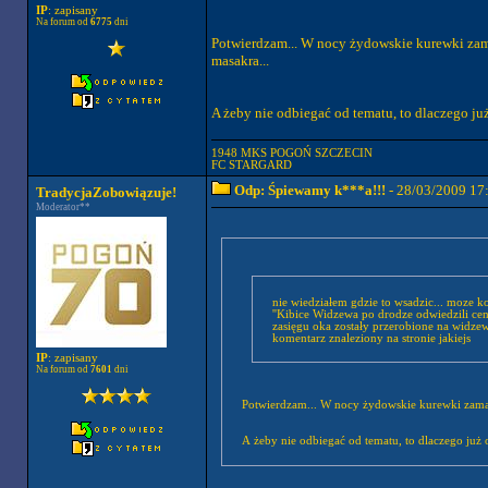
IP
: zapisany
Na forum od
6775
dni
Potwierdzam... W nocy żydowskie kurewki zamal
masakra...
A żeby nie odbiegać od tematu, to dlaczego już
1948 MKS POGOŃ SZCZECIN
FC STARGARD
Odp: Śpiewamy k***a!!!
- 28/03/2009 17
TradycjaZobowiązuje!
Moderator**
nie wiedziałem gdzie to wsadzic... moze ko
''Kibice Widzewa po drodze odwiedzili cen
zasięgu oka zostały przerobione na widzew
komentarz znaleziony na stronie jakiejs
IP
: zapisany
Na forum od
7601
dni
Potwierdzam... W nocy żydowskie kurewki zamalo
A żeby nie odbiegać od tematu, to dlaczego już 