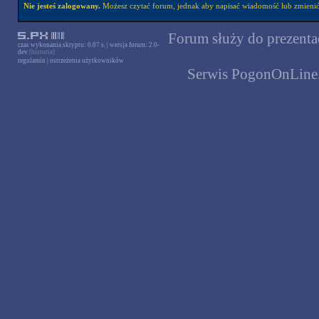
Nie jesteś zalogowany.
Możesz czytać forum, jednak aby napisać wiadomość lub zmienić 
Forum służy do prezentac
czas wykonania skryptu: 0.07 s. | wersja forum: 2.0-
dev
[historia]
regulamin
|
ostrzeżenia użytkowników
Serwis PogonOnLine.