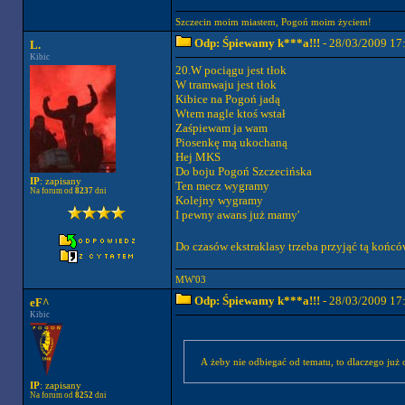
Szczecin moim miastem, Pogoń moim życiem!
Odp: Śpiewamy k***a!!!
- 28/03/2009 17
L.
Kibic
20.W pociągu jest tłok
W tramwaju jest tłok
Kibice na Pogoń jadą
Wtem nagle ktoś wstał
Zaśpiewam ja wam
Piosenkę mą ukochaną
Hej MKS
Do boju Pogoń Szczecińska
IP
: zapisany
Ten mecz wygramy
Na forum od
8237
dni
Kolejny wygramy
I pewny awans już mamy'
Do czasów ekstraklasy trzeba przyjąć tą końc
MW'03
Odp: Śpiewamy k***a!!!
- 28/03/2009 17
eF^
Kibic
A żeby nie odbiegać od tematu, to dlaczego już 
IP
: zapisany
Na forum od
8252
dni