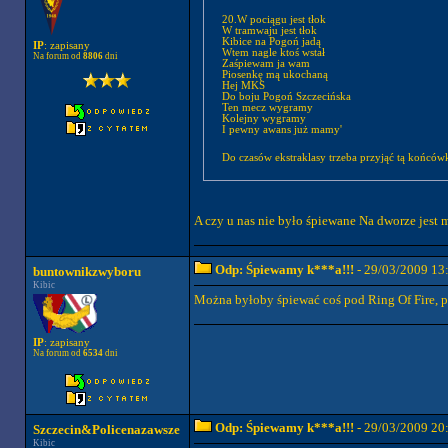
20.W pociągu jest tłok
W tramwaju jest tłok
Kibice na Pogoń jadą
IP
: zapisany
Wtem nagle ktoś wstał
Na forum od
8806
dni
Zaśpiewam ja wam
Piosenkę mą ukochaną
Hej MKS
Do boju Pogoń Szczecińska
Ten mecz wygramy
Kolejny wygramy
I pewny awans już mamy'
Do czasów ekstraklasy trzeba przyjąć tą końcó
A czy u nas nie było śpiewane Na dworze jest
Odp: Śpiewamy k***a!!!
- 29/03/2009 13
buntownikzwyboru
Kibic
Można byłoby śpiewać coś pod Ring Of Fire, p
IP
: zapisany
Na forum od
6534
dni
Odp: Śpiewamy k***a!!!
- 29/03/2009 20
Szczecin&Policenazawsze
Kibic