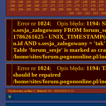
239
240
241
242
243
244
245
246
247
248
249
250
-
-
-
-
-
-
-
-
-
-
-
-
266
267
268
269
270
271
272
273
274
275
276
277
-
-
-
-
-
-
-
-
-
-
-
-
293
294
295
296
297
298
299
300
301
302
303
304
-
-
-
-
-
-
-
-
-
-
-
-
320
321
322
323
324
-
-
-
-
-
Error nr
1024
; Opis błędu:
1194: 
s.sesja_zalogowany FROM forum_se
1786261625 - UNIX_TIMESTAMP(ses
!
u.id AND s.sesja_zalogowany = 'ta
Table 'forum_sesje' is marked as cr
/home/sites/forum.pogononline.pl/in
Error nr
1024
; Opis błędu:
1194: T
should be repaired
!
/home/sites/forum.pogononline.pl/in
Użytkownicy on-line:
0 -
Rekord:
102 - 06/04/2010 21:51