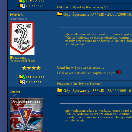
Chłopaki z Wysokiej Kamieńskiej PS!
Odp: Śpiewamy k***a!!!
- 28/03/2009 16
PSMKS
Patriotyczna PS
nie wiedziałem gdzie to wsadzic... moze kogoś za
''Kibice Widzewa po drodze odwiedzili centrum S
zostały przerobione na widzewskie. Do tego doł
stronie jakiejs
IP
: zapisany
Na forum od
8178
dni
Chuj im w żydowskie serca ...
FCS pewnie niedługo zajmie się tym
Przyjaciele Nie Tylko z Trybun !
Odp: Śpiewamy k***a!!!
- 28/03/2009 16
Tasior
Kibic
nie wiedziałem gdzie to wsadzic... moze kogoś za
''Kibice Widzewa po drodze odwiedzili centrum S
zostały przerobione na widzewskie. Do tego doł
stronie jakiejs