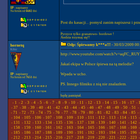
IP
: zapisany
Na forum od
6682
dni
Post do kasacji... pomysl zanim napiszesz i pr
Pyrzyce tylko granatowo- bordowe !
Andzia trzymaj się!!
Odp: Śpiewamy k***a!!!
- 30/03/2009 00
hornetq
Kibic
http://www.youtube.com/watch?v=aqFC_RU
Jakaś ekipa w Polsce śpiewa na tą melodie?
Wpada w ucho.
IP
: zapisany
Na forum od
7651
dni
PS. Innego filmiku z nią nie znalazłem.
będę pamiętał.
1
2
3
4
5
6
7
8
9
10
11
12
13
14
15
16
17
-
-
-
-
-
-
-
-
-
-
-
-
-
-
-
-
-
-
37
38
39
40
41
42
43
44
45
46
47
48
49
50
51
-
-
-
-
-
-
-
-
-
-
-
-
-
-
-
-
71
72
73
74
75
76
77
78
79
80
81
82
83
84
85
-
-
-
-
-
-
-
-
-
-
-
-
-
-
-
-
104
105
106
107
108
109
110
111
112
113
114
115
-
-
-
-
-
-
-
-
-
-
-
-
131
132
133
134
135
136
137
138
139
140
141
142
-
-
-
-
-
-
-
-
-
-
-
-
158
159
160
161
162
163
164
165
166
167
168
169
-
-
-
-
-
-
-
-
-
-
-
-
185
186
187
188
189
190
191
192
193
194
195
196
-
-
-
-
-
-
-
-
-
-
-
-
212
213
214
215
216
217
218
219
220
221
222
223
-
-
-
-
-
-
-
-
-
-
-
-