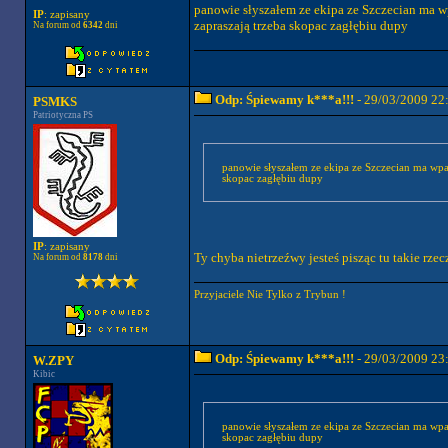
panowie słyszałem ze ekipa ze Szczecian ma wp
IP
: zapisany
zapraszają trzeba skopac zagłębiu dupy
Na forum od
6342
dni
Odp: Śpiewamy k***a!!!
- 29/03/2009 22
PSMKS
Patriotyczna PS
panowie słyszałem ze ekipa ze Szczecian ma wpaś
skopac zagłębiu dupy
IP
: zapisany
Ty chyba nietrzeźwy jesteś pisząc tu takie rzecz
Na forum od
8178
dni
Przyjaciele Nie Tylko z Trybun !
Odp: Śpiewamy k***a!!!
- 29/03/2009 23
W.ZPY
Kibic
panowie słyszałem ze ekipa ze Szczecian ma wpaś
skopac zagłębiu dupy