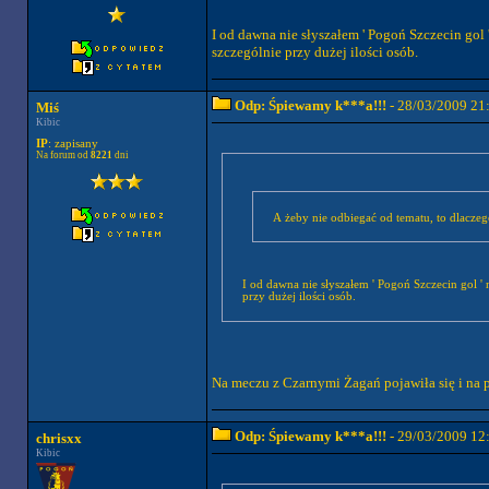
I od dawna nie słyszałem ' Pogoń Szczecin gol 
szczególnie przy dużej ilości osób.
Odp: Śpiewamy k***a!!!
- 28/03/2009 21
Miś
Kibic
IP
: zapisany
Na forum od
8221
dni
A żeby nie odbiegać od tematu, to dlaczego
I od dawna nie słyszałem ' Pogoń Szczecin gol ' 
przy dużej ilości osób.
Na meczu z Czarnymi Żagań pojawiła się i na
Odp: Śpiewamy k***a!!!
- 29/03/2009 12
chrisxx
Kibic