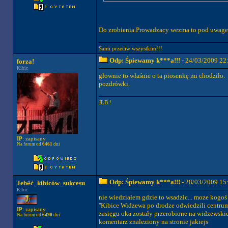
Do zrobienia.Prowadzacy wezma to pod uwage.Pr
Sami przeciw wszystkim!!!
Odp: Śpiewamy k***a!!!
- 24/03/2009 22
forza!
Kibic
głownie to właśnie o ta piosenkę mi chodziło.
pozdrówki.
JLB !
IP
: zapisany
Na forum od
6461
dni
Odp: Śpiewamy k***a!!!
- 28/03/2009 15
Jeb#ć_kibiców_sukcesu
Kibic
nie wiedziałem gdzie to wsadzic... moze kogoś 
''Kibice Widzewa po drodze odwiedzili centrum
IP
: zapisany
zasięgu oka zostały przerobione na widzewskie
Na forum od
6490
dni
komentarz znaleziony na stronie jakiejs