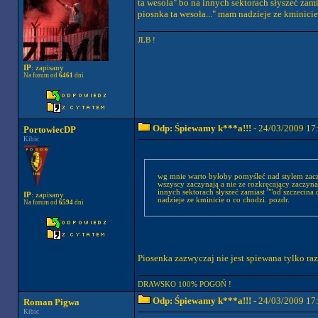
ta wesola" bo na innych sektorach słyszeć zamia
piosnka ta wesoła..." mam nadzieje ze kminicie
JLB !
IP
: zapisany
Na forum od
6461
dni
Odp: Śpiewamy k***a!!!
- 24/03/2009 17
PortowiecDP
Kibic
wg mnie warto byłoby pomyśleć nad stylem zaczynania 
wszyscy zaczynają a nie ze rozkręcający zaczyna "
innych sektorach słyszeć zamiast ""od szczecina d
IP
: zapisany
nadzieje ze kminicie o co chodzi. pozdr.
Na forum od
6594
dni
Piosenka zazwyczaj nie jest spiewana tylko raz
DRAWSKO 100% POGOŃ !
Odp: Śpiewamy k***a!!!
- 24/03/2009 17
Roman Pigwa
Kibic