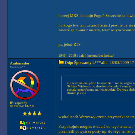
heeeej MKS! do boju Pogoń Szczecińska! dwie b
no kogo byś tam wstawił teraz;] pewnie by sie 
zawsze śpiewani z marszu, teraz w tym momenci
ps. jebać RTS
1948 - 2018 i dalej! historia bez końca!
Odp: Śpiewamy k***a!!!
- 28/03/2009 17
Ambasador
Moderator**
nie wiedziałem gdzie to wsadzic... moze kogoś za
''Kibice Widzewa po drodze odwiedzili centrum S
zostały przerobione na widzewskie. Do tego doł
stronie jakiejs
IP
: zapisany
Na forum od
8022
dni
w okolicach Warszawy często przystanki na tra
Ps.spokojnie mogłeś wrzucić do tego tematu : 
przenieśli powyższe posty np. do tego temat bo