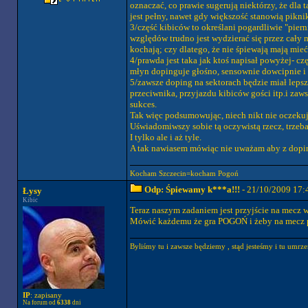
oznaczać, co prawie sugerują niektórzy, że dla 
jest pełny, nawet gdy większość stanowią pikni
3/część kibiców to określani pogardliwie "piern
względów trudno jest wydzierać się przez cały 
kochają; czy dlatego, że nie śpiewają mają mie
4/prawda jest taka jak ktoś napisał powyżej- c
młyn dopinguje głośno, sensownie dowcipnie i int
5/zawsze doping na sektorach będzie miał lepsze
przeciwnika, przyjazdu kibiców gości itp.i zaws
sukces.
Tak więc podsumowując, niech nikt nie oczekuj
Uświadomiwszy sobie tą oczywistą rzecz, trzeba 
I tylko ale i aż tyle.
A tak nawiasem mówiąc nie uważam aby z doping
Kocham Szczecin=kocham Pogoń
Odp: Śpiewamy k***a!!!
- 21/10/2009 17:
Łysy
Kibic
Teraz naszym zadaniem jest przyjście na mecz
Mówić każdemu że gra POGOŃ i żeby na mecz p
Byliśmy tu i zawsze będziemy , stąd jesteśmy i tu umrz
IP
: zapisany
Na forum od
6338
dni