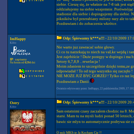
siebie. Cieszę się, że właśnie na 7-8 tak jest s
oddziałujemy na siebie wzajemnie. Porównójąc da
stadionie dla siebie i dopingujemy dla siebie. 
pikników był przerabiany milony razy ale to tak
Pozdrawiam i do zobaczenia wkrótce.
Odp: Śpiewamy k***a!!!
- 22/10/2009 17:
ImHappy
Kibic
Nie warto juz zawracać sobie głowy.
Ci co tu narzekają to niech na vaLke wejdą i ta
Jest zajebiście ! Duże postępy w dopingu i ma by
IP
: zapisany
Setory 6,7,8,9 .. rewelacja !
Na forum od
6294
dni
Moim zdaniem to szczególnie dzięki temu,ze gn
odpowiadał ! To od tego wszystko się zaczęło !
NIE MOŻE JUŻ BYC GORZEJ ! Tylko co raz lep
Pozdrawiam z Danii
Ostatnio edytowany przez: ImHappy, 22 października 2009, 17:18 [
Odp: Śpiewamy k***a!!!
- 22/10/2009 20:
Ostry
Kibic
Sam ostatnimi czasy zaczalem chodzic na 8. M
starsi. Mam tu na mysli ludzi ponad 50 letnich
bawic sie mlyn to automatycznie podrywa sie c
O mój MKS-ie Ja Kocham Cię !!