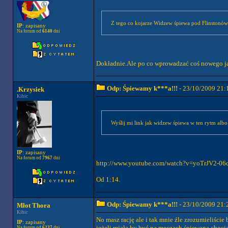
Z tego co kojarze Widzew śpiewa pod Flinstonów
IP
: zapisany
Na forum od
6140
dni
Dokładnie.Ale po co wprowadzać coś nowego jak 
Odp: Śpiewamy k***a!!!
- 23/10/2009 21:
.Krzysiek
Kibic
Wyślij mi link jak widzew śpiewa w ten rytm albo
IP
: zapisany
Na forum od
7967
dni
http://www.youtube.com/watch?v=yoTrJV2-06
Od 1:14.
Odp: Śpiewamy k***a!!!
- 23/10/2009 21:
Młot Thora
Kibic
No masz rację ale i tak mnie źle zrozumieliście
IP
: zapisany
jeżeli miała by być na meczach śpiewana chocia
Na forum od
6237
dni