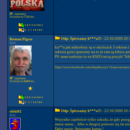
IP
: zapisany
Na forum od
7743
dni
Odp: Śpiewamy k***a!!!
- 22/10/2009 20:
Roman Pigwa
Kibic
ku**a jak mikrofony są w okolicach 3 sektora i 
sektora gości (patrzmy na to że tam są kibice 
PS. mam nadzieje że na KSZO raczą przyjść ''kibi
https://www.facebook.com/ekipakryzys/ Grupa tury
IP
: zapisany
Na forum od
6418
dni
Odp: Śpiewamy k***a!!!
- 22/10/2009 20:
efekt92
Kibic
Wszystko zajebiście tylko szkoda, że gdy prze
marsz marsz... Albo w drugiej połowie się im ni
Dalej swoje. Śpiewamy kurwa !