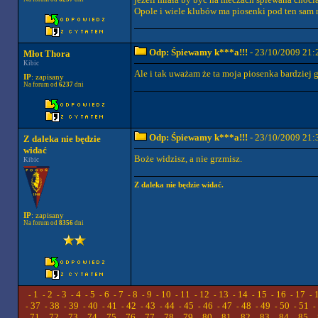
Opole i wiele klubów ma piosenki pod ten sam 
Odp: Śpiewamy k***a!!!
- 23/10/2009 21:
Młot Thora
Kibic
Ale i tak uważam że ta moja piosenka bardziej 
IP
: zapisany
Na forum od
6237
dni
Odp: Śpiewamy k***a!!!
- 23/10/2009 21:
Z daleka nie będzie
widać
Boże widzisz, a nie grzmisz.
Kibic
Z daleka nie będzie widać.
IP
: zapisany
Na forum od
8356
dni
1
2
3
4
5
6
7
8
9
10
11
12
13
14
15
16
17
-
-
-
-
-
-
-
-
-
-
-
-
-
-
-
-
-
-
37
38
39
40
41
42
43
44
45
46
47
48
49
50
51
-
-
-
-
-
-
-
-
-
-
-
-
-
-
-
-
71
72
73
74
75
76
77
78
79
80
81
82
83
84
85
-
-
-
-
-
-
-
-
-
-
-
-
-
-
-
-