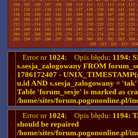
104
105
106
107
108
109
110
111
112
113
114
115
-
-
-
-
-
-
-
-
-
-
-
-
131
132
133
134
135
136
137
138
139
140
141
142
-
-
-
-
-
-
-
-
-
-
-
-
158
159
160
161
162
163
164
165
166
167
168
169
-
-
-
-
-
-
-
-
-
-
-
-
185
186
187
188
189
190
191
192
193
194
195
196
-
-
-
-
-
-
-
-
-
-
-
-
212
213
214
215
216
217
218
219
220
221
222
223
-
-
-
-
-
-
-
-
-
-
-
-
239
240
241
242
243
244
245
246
247
248
249
250
-
-
-
-
-
-
-
-
-
-
-
-
266
267
268
269
270
271
272
273
274
275
276
277
-
-
-
-
-
-
-
-
-
-
-
-
293
294
295
296
297
298
299
300
301
302
303
304
-
-
-
-
-
-
-
-
-
-
-
-
320
321
322
323
324
-
-
-
-
-
Error nr
1024
; Opis błędu:
1194: 
s.sesja_zalogowany FROM forum_se
1786172407 - UNIX_TIMESTAMP(ses
!
u.id AND s.sesja_zalogowany = 'ta
Table 'forum_sesje' is marked as cr
/home/sites/forum.pogononline.pl/in
Error nr
1024
; Opis błędu:
1194: T
should be repaired
!
/home/sites/forum.pogononline.pl/in