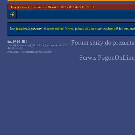
Użytkownicy on-line:
0 -
Rekord:
102 - 06/04/2010 21:51
Nie jesteś zalogowany.
Możesz czytać forum, jednak aby napisać wiadomość lub zmienić 
Forum służy do prezentac
czas wykonania skryptu: 0.07 s. | wersja forum: 2.0-
dev
[historia]
regulamin
|
ostrzeżenia użytkowników
Serwis PogonOnLine.