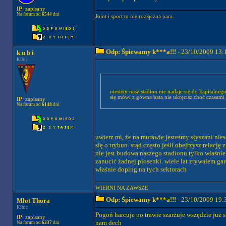
IP
: zapisany
Na forum od
6544
dni
Joint i sport to nie rozłączna para.
Odp: Śpiewamy k***a!!!
- 23/10/2009 13:
k u b i
Kibic
niestety nasz stadion nie nadaje się do kapitaln
się mówi z gówna bata nie ukręcisz choć czasam
IP
: zapisany
Na forum od
6148
dni
uwierz mi, że na murawie jesteśmy słyszani nie
się o trybun. stąd często jeśli obejrzysz relac
nie jest budowa naszego stadionu tylko właśnie 
zanucić żadnej piosenki. wiele lat zrywałem gar
właśnie doping na tych sektorach
WIERNI NA ZAWSZE
Odp: Śpiewamy k***a!!!
- 23/10/2009 19:
Młot Thora
Kibic
Pogoń harcuje po trawie szarżuje wszędzie już 
IP
: zapisany
nam dech
Na forum od
6237
dni