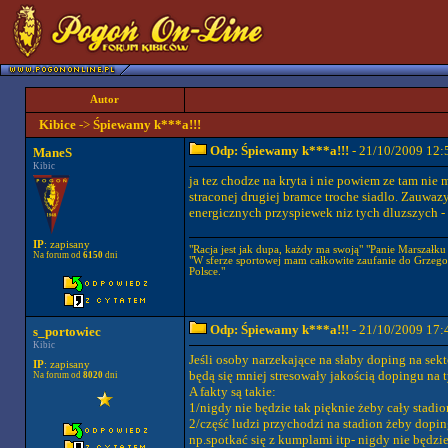
Autor
Kibice
->
Śpiewamy k***a!!!
Odp: Śpiewamy k***a!!!
- 21/10/2009 12:
ManeS
Kibic
ja tez chodze na kryta i nie powiem ze tam nie 
straconej drugiej bramce troche siadlo. Zauwazy
energicznych przyspiewek niz tych dluzszych - 
IP
: zapisany
"Racja jest jak dupa, każdy ma swoją" "Panie Marszałku a
Na forum od
6150
dni
"W sferze sportowej mam całkowite zaufanie do Grzego
Polsce."
Odp: Śpiewamy k***a!!!
- 21/10/2009 17:
s_portowiec
Kibic
Jeśli osoby narzekające na słaby doping na se
IP
: zapisany
będą się mniej stresowały jakością dopingu na t
Na forum od
8020
dni
A fakty są takie:
1/nigdy nie będzie tak pięknie żeby cały stadi
2/część ludzi przychodzi na stadion żeby dopin
np.spotkać się z kumplami itp- nigdy nie będzi