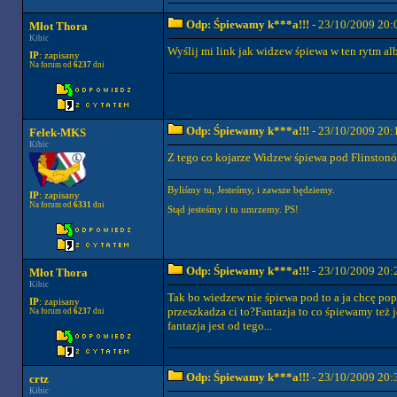
Odp: Śpiewamy k***a!!!
- 23/10/2009 20:
Młot Thora
Kibic
Wyślij mi link jak widzew śpiewa w ten rytm al
IP
: zapisany
Na forum od
6237
dni
Odp: Śpiewamy k***a!!!
- 23/10/2009 20:
Felek-MKS
Kibic
Z tego co kojarze Widzew śpiewa pod Flinston
Byliśmy tu, Jesteśmy, i zawsze będziemy.
IP
: zapisany
Na forum od
6331
dni
Stąd jesteśmy i tu umrzemy. PS!
Odp: Śpiewamy k***a!!!
- 23/10/2009 20:
Młot Thora
Kibic
Tak bo wiedzew nie śpiewa pod to a ja chcę po
IP
: zapisany
przeszkadza ci to?Fantazja to co śpiewamy też j
Na forum od
6237
dni
fantazja jest od tego...
Odp: Śpiewamy k***a!!!
- 23/10/2009 20:
crtz
Kibic