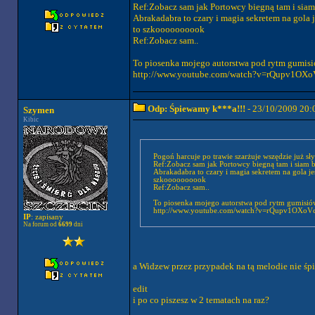
Ref:Zobacz sam jak Portowcy biegną tam i siam 
Abrakadabra to czary i magia sekretem na gola 
to szkoooooooook
Ref:Zobacz sam..
To piosenka mojego autorstwa pod rytm gumis
http://www.youtube.com/watch?v=rQupv1OXo
Odp: Śpiewamy k***a!!!
- 23/10/2009 20:
Szymen
Kibic
Pogoń harcuje po trawie szarżuje wszędzie już s
Ref:Zobacz sam jak Portowcy biegną tam i siam b
Abrakadabra to czary i magia sekretem na gola j
szkoooooooook
Ref:Zobacz sam..
To piosenka mojego autorstwa pod rytm gumisió
http://www.youtube.com/watch?v=rQupv1OXoV
IP
: zapisany
Na forum od
6699
dni
a Widzew przez przypadek na tą melodie nie śp
edit
i po co piszesz w 2 tematach na raz?