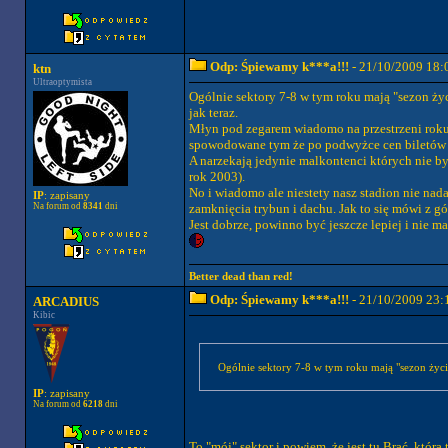
Odp: Śpiewamy k***a!!!
- 21/10/2009 18:
ktn
Ultraoptymista
Ogólnie sektory 7-8 w tym roku mają "sezon ży
jak teraz.
Młyn pod zegarem wiadomo na przestrzeni roku 
spowodowane tym że po podwyżce cen biletów cz
A narzekają jedynie malkontenci których nie był
rok 2003).
No i wiadomo ale niestety nasz stadion nie nad
IP
: zapisany
Na forum od
8341
dni
zamknięcia trybun i dachu. Jak to się mówi z g
Jest dobrze, powinno być jeszcze lepiej i nie
Better dead than red!
Odp: Śpiewamy k***a!!!
- 21/10/2009 23:
ARCADIUS
Kibic
Ogólnie sektory 7-8 w tym roku mają "sezon życi
IP
: zapisany
Na forum od
6218
dni
To "mój" sektor i powiem, że jest tu Brać, któ