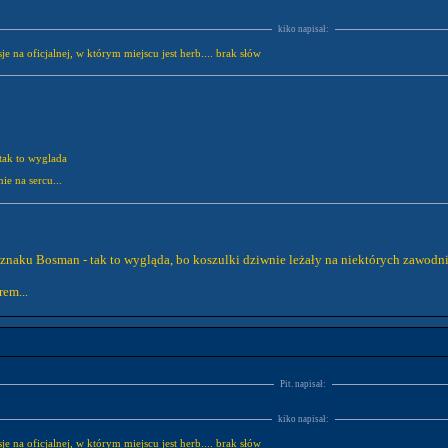
kiko napisał:
je na oficjalnej, w którym miejscu jest herb.... brak słów
tak to wyglada
ie na sercu...
 znaku Bosman - tak to wygląda, bo koszulki dziwnie leżały na niektórych zawodn
rem...
Pit. napisał:
kiko napisał:
je na oficjalnej, w którym miejscu jest herb.... brak słów