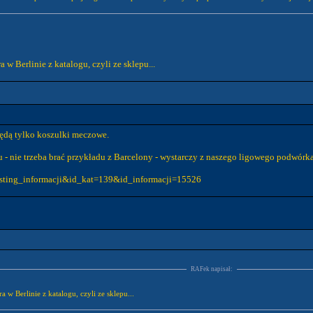
a w Berlinie z katalogu, czyli ze sklepu...
 będą tylko koszulki meczowe.
u - nie trzeba brać przykładu z Barcelony - wystarczy z naszego ligowego podwórka
listing_informacji&id_kat=139&id_informacji=15526
RAFek napisał:
a w Berlinie z katalogu, czyli ze sklepu...