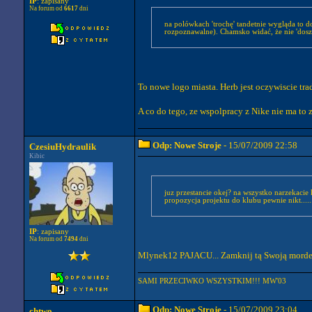
IP
: zapisany
Na forum od
6617
dni
na polówkach 'trochę' tandetnie wygląda to d
rozpoznawalne). Chamsko widać, że nie 'doszy
To nowe logo miasta. Herb jest oczywiscie tra
A co do tego, ze wspolpracy z Nike nie ma to 
Odp: Nowe Stroje
- 15/07/2009 22:58
CzesiuHydraulik
Kibic
juz przestancie okej? na wszystko narzekacie 
propozycja projektu do klubu pewnie nikt......
IP
: zapisany
Na forum od
7494
dni
Mlynek12 PAJACU... Zamknij tą Swoją morde r
SAMI PRZECIWKO WSZYSTKIM!!! MW'03
Odp: Nowe Stroje
- 15/07/2009 23:04
chtwo