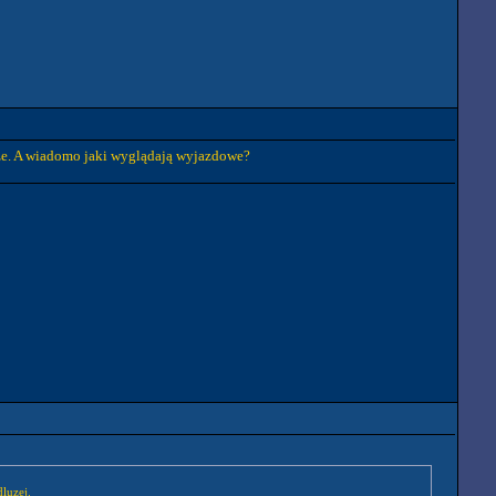
epsze. A wiadomo jaki wyglądają wyjazdowe?
luzej.