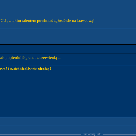
U , z takim talentem powinnaś zgłosić sie na krawcową!
ać, popierdolić granat z czerwienią ...
ować i swoich ideałów nie zdradzę !
Junior napisał: