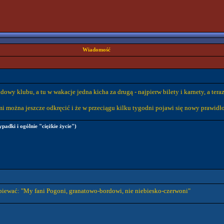
Wiadomość
dowy klubu, a tu w wakacje jedna kicha za drugą - najpierw bilety i karnety, a ter
mami można jeszcze odkręcić i że w przeciągu kilku tygodni pojawi się nowy prawi
ypadki i ogólnie "ciężkie życie")
śpiewać: "My fani Pogoni, granatowo-bordowi, nie niebiesko-czerwoni"