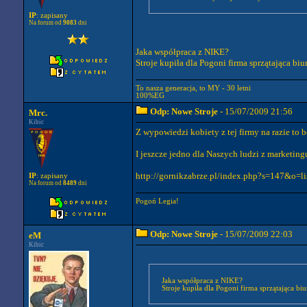
IP
: zapisany
Na forum od
9083
dni
Jaka współpraca z NIKE?
Stroje kupiła dla Pogoni firma sprzątająca biur
To nasza generacja, to MY - 30 letni
100%EG
Odp: Nowe Stroje
- 15/07/2009 21:56
Mrc.
Kibic
Z wypowiedzi kobiety z tej firmy na razie to
I jeszcze jedno dla Naszych ludzi z marketing
http://gornikzabrze.pl/index.php?s=147&o=
IP
: zapisany
Na forum od
8489
dni
Pogoń Legia!
Odp: Nowe Stroje
- 15/07/2009 22:03
eM
Kibic
Jaka współpraca z NIKE?
Stroje kupiła dla Pogoni firma sprzątająca biur