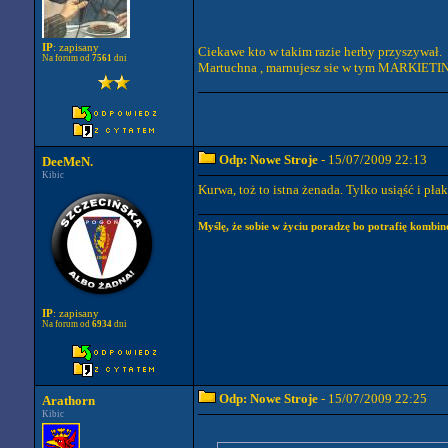
IP
: zapisany
Ciekawe kto w takim razie herby przyszywał.
Na forum od
7561
dni
Martuchna , marnujesz sie w tym MARKIETING
Odp: Nowe Stroje
- 15/07/2009 22:13
DeeMeN.
Kibic
Kurwa, toż to istna żenada. Tylko usiąść i płak
Myślę, że sobie w życiu poradzę bo potrafię kombin
IP
: zapisany
Na forum od
6934
dni
Odp: Nowe Stroje
- 15/07/2009 22:25
Arathorn
Kibic