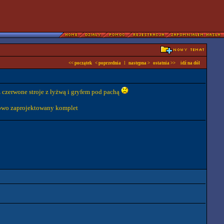
<< początek
< poprzednia
l
następna >
ostatnia >>
idź na dół
az czerwone stroje z łyżwą i gryfem pod pachą
dłowo zaprojektowany komplet