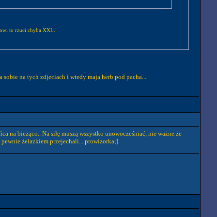
owi to rzuci chyba XXL.
 sobie na tych zdjeciach i wtedy maja herb pod pacha...
ońca na bieżąco.. Na siłę muszą wszystko unowocześniać, nie ważne że
 pewnie żelazkiem przejechali... prowizorka;]