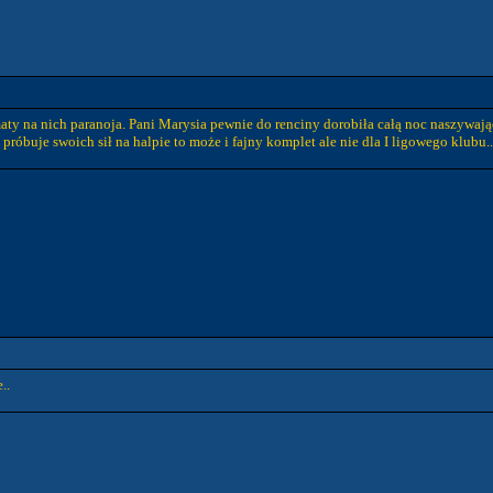
maty na nich paranoja. Pani Marysia pewnie do renciny dorobiła całą noc naszywają
róbuje swoich sił na halpie to może i fajny komplet ale nie dla I ligowego klubu..
..