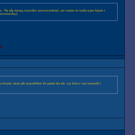
o.. Na siłę muszą wszystko unowocześniać, nie ważne że tradycyjne lepsze i
 prowizorka;]
.
 forum. teraz jak sa podobne do piasta tez zle. czy ktos z was wyszedl z