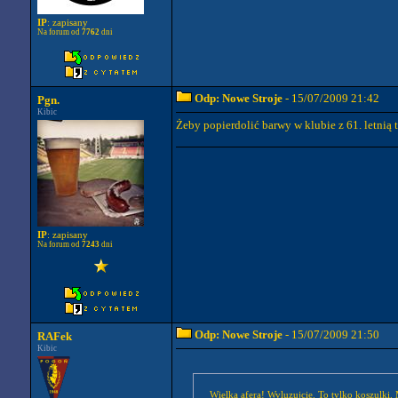
IP
: zapisany
Na forum od
7762
dni
Odp: Nowe Stroje
- 15/07/2009 21:42
Pgn.
Kibic
Żeby popierdolić barwy w klubie z 61. letnią 
IP
: zapisany
Na forum od
7243
dni
Odp: Nowe Stroje
- 15/07/2009 21:50
RAFek
Kibic
Wielka afera! Wyluzujcie. To tylko koszulki.