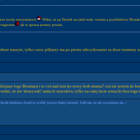
karze trochę niewymiarowi
Widać, że np Dymek ma jakiś mały rozmiar,a przykładowo Mysiak
tragicznie
ale to sprawa postury pewnie.
dobrze naszyte, tylko czesc pilkarzy ma po prostu zdecydowanie za duze rozmiary na
oklejane logo Bosmana i to coś nad nim (to nowy herb miasta? coś nie jestem do k
idać, że nie 'doszywali' samych znaczków, tylko na całej łacie wrzucili dwa loga i
ilę będziesz chciał to zrobić jeszcze lepiej ziomek. Jeśli nie, to nie rozwiniesz się...'