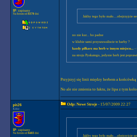
IP
: zapisany
Na forum od
8370
dni
Jakby tego było mało....obejrzyjcie ses
no nie kur... bo padne
w klubie sami przyszuwaliscie te harby ?
kazdy piłkarz ma herb w innym miejscu...
- 
na stroju Pyskatego, jedynie herb jest poprawn
Przyjrzyj się linii między herbem a końcówką
No ale nie zmienia to faktu, że lipa z tym kolo
Odp: Nowe Stroje
- 15/07/2009 22:27
pit26
Kibic
IP
: zapisany
Na forum od
8483
dni
Jakby tego było mało....obejrzyjcie ses