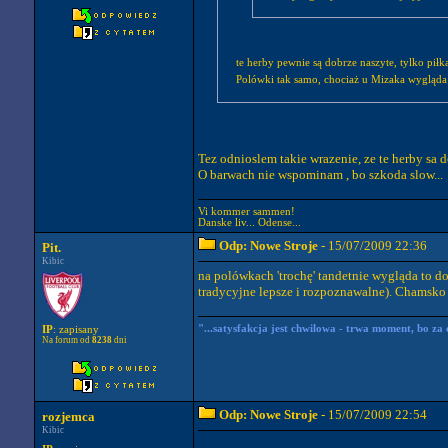
te herby pewnie są dobrze naszyte, tylko pił
Polówki tak samo, chociaż u Mizaka wygląda 
Tez odnioslem takie wrazenie, ze te herby sa 
O barwach nie wspominam , bo szkoda slow...
Vi kommer sammen!
Danske liv... Odense...
Odp: Nowe Stroje
- 15/07/2009 22:36
Pit.
Kibic
na polówkach 'trochę' tandetnie wygląda to d
tradycyjne lepsze i rozpoznawalne). Chamsko w
"...satysfakcja jest chwilowa - trwa moment, bo za chw
IP
: zapisany
Na forum od
8238
dni
Odp: Nowe Stroje
- 15/07/2009 22:54
rozjemca
Kibic