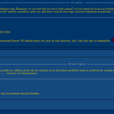
Pit. napisał:
oklejane logo Bosmana i to coś nad nim (to nowy herb miasta? coś nie jestem do końca na bieżąc
wali' samych znaczków, tylko na całej łacie wrzucili dwa loga i pewnie żelazkiem przejechali...
dycyjny.
zwracam honor. W takim razie nie jest az tak rozowo, ale i tak nie ma co marudzic
MJ 4ever! napisał:
koszulki sa calkiem niezle jak sie okazalo ze do barcelony podobne beda to podniosl sie wrzask na
....... zenua to sa te komentarze
az na zawsze na tym forum...