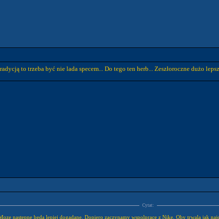
tradycją to trzeba być nie lada specem... Do tego ten herb... Zeszłoroczne dużo l
Cytat:
 Moze nastepne beda lepiej dogadane. Dopiero zaczynamy wspolprace z Nike. Oby trwala jak najd