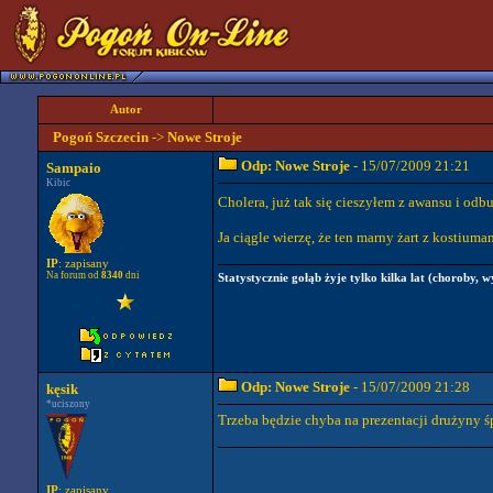
Autor
Pogoń Szczecin
->
Nowe Stroje
Odp: Nowe Stroje
- 15/07/2009 21:21
Sampaio
Kibic
Cholera, już tak się cieszyłem z awansu i odbu
Ja ciągle wierzę, że ten marny żart z kostiu
IP
: zapisany
Na forum od
8340
dni
Statystycznie gołąb żyje tylko kilka lat (choroby, w
Odp: Nowe Stroje
- 15/07/2009 21:28
kęsik
*uciszony
Trzeba będzie chyba na prezentacji drużyny 
IP
: zapisany