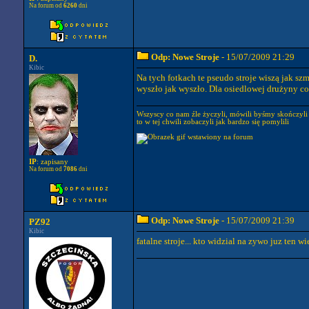
Na forum od
6260
dni
Odp: Nowe Stroje
- 15/07/2009 21:29
D.
Kibic
Na tych fotkach te pseudo stroje wiszą jak sz
wyszło jak wyszło. Dla osiedlowej drużyny co p
Wszyscy co nam źle życzyli, mówili byśmy skończyli
to w tej chwili zobaczyli jak bardzo się pomylili
IP
: zapisany
Na forum od
7086
dni
Odp: Nowe Stroje
- 15/07/2009 21:39
PZ92
Kibic
fatalne stroje... kto widzial na zywo juz ten wie