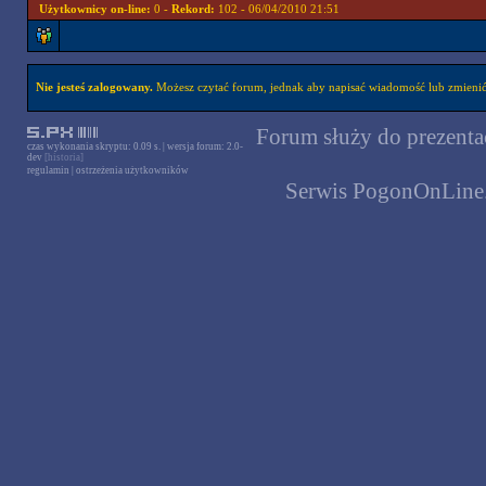
Użytkownicy on-line:
0 -
Rekord:
102 - 06/04/2010 21:51
Nie jesteś zalogowany.
Możesz czytać forum, jednak aby napisać wiadomość lub zmienić 
Forum służy do prezentac
czas wykonania skryptu: 0.09 s. | wersja forum: 2.0-
dev
[historia]
regulamin
|
ostrzeżenia użytkowników
Serwis PogonOnLine.