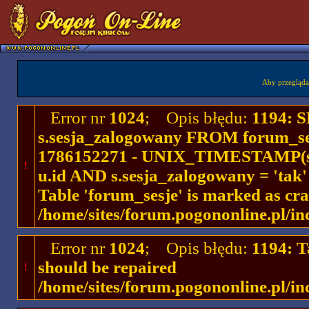
Aby przegląda
Error nr
1024
; Opis błędu:
1194: 
s.sesja_zalogowany FROM forum_se
1786152271 - UNIX_TIMESTAMP(ses
!
u.id AND s.sesja_zalogowany = 'ta
Table 'forum_sesje' is marked as cr
/home/sites/forum.pogononline.pl/in
Error nr
1024
; Opis błędu:
1194: T
should be repaired
!
/home/sites/forum.pogononline.pl/in