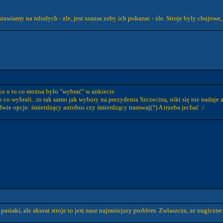
 stawiamy na mlodych - zle, jest szansa zeby ich pokazac - zle. Stroje byly chujowe,
ko o to co można było "wybrać" w ankiecie.
o co wybrali...to tak samo jak wybory na prezydenta Szczecina, nikt się nie nadaje a 
 dwie opcje: śmierdzący autobus czy śmierdzący tramwaj(?) A trzeba jechać :/
pasiaki, ale akurat stroje to jest nasz najmniejszy problem. Zwlaszcza, ze tragiczne