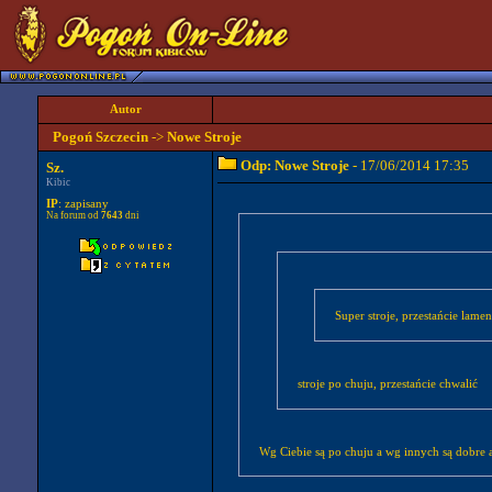
Autor
Pogoń Szczecin
->
Nowe Stroje
Odp: Nowe Stroje
- 17/06/2014 17:35
Sz.
Kibic
IP
: zapisany
Na forum od
7643
dni
Super stroje, przestańcie lame
stroje po chuju, przestańcie chwalić
Wg Ciebie są po chuju a wg innych są dobre a