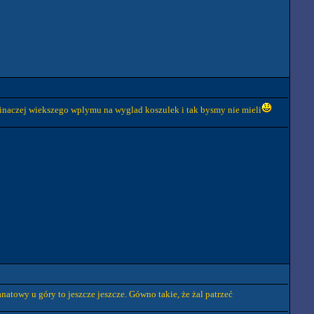
y inaczej wiekszego wplymu na wyglad koszulek i tak bysmy nie mieli
atowy u góry to jeszcze jeszcze. Gówno takie, że żal patrzeć