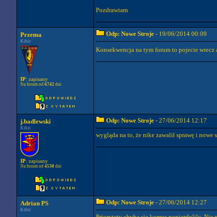
Pozdrawiam
Odp: Nowe Stroje
- 19/06/2014 00:09
Przema
Kibic
Konsekwencja na tym forum to pojecie wrecz 
IP
: zapisany
Na forum od
6742
dni
Odp: Nowe Stroje
- 27/06/2014 12:17
j.badlewski
Kibic
wygląda na to, że nike zawalił sprawę i nowe
IP
: zapisany
Na forum od
4530
dni
Odp: Nowe Stroje
- 27/06/2014 12:27
Adrian PS
Kibic
Priorytety chyba sie komus popierdolily. Ni