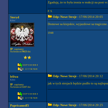
Zgaduję, że to była ironia w reakcji na post v
P. S.
Odp: Nowe Stroje
- 17/06/2014 20:05
Steryd
Kibic
Domowe sa kiepskie, wyjazdowe sa tragiczne..
1948
IP
: zapisany
Na forum od
9023
dni
Odp: Nowe Stroje
- 17/06/2014 20:12
leliwa
Kibic
jak w tych strojach będzie pudło to są najleps
IP
: zapisany
Na forum od
5337
dni
Odp: Nowe Stroje
- 17/06/2014 20:25
Papricanos85