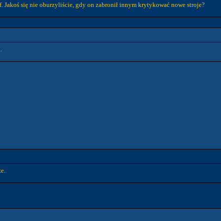
cf. Jakoś się nie oburzyliście, gdy on zabronił innym krytykować nowe stroje?
.
ze.