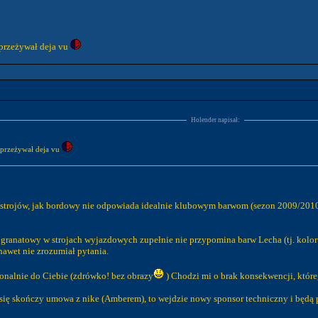
 przeżywał deja vu
Holender napisał:
 przeżywał deja vu
 strojów, jak bordowy nie odpowiada idealnie klubowym barwom (sezon 2009/2010 
SZ granatowy w strojach wyjazdowych zupełnie nie przypomina barw Lecha (tj. kolo
nawet nie zrozumiał pytania.
rsonalnie do Ciebie (zdrówko! bez obrazy
) Chodzi mi o brak konsekwencji, które
k się skończy umowa z nike (Amberem), to wejdzie nowy sponsor techniczny i będą p