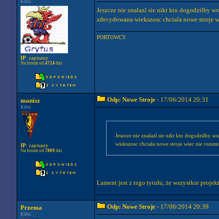
Kibic
Jeszcze nie znalazl sie nikt kto dogodzilby 
zdecydowana wiekszosc chciala nowe stroje wi
PORTOWCY
IP
: zapisany
Na forum od
4724
dni
Odp: Nowe Stroje
- 17/06/2014 20:31
manisz
Kibic
Jeszcze nie znalazl sie nikt kto dogodzilby 
wiekszosc chciala nowe stroje wiec nie rozum
IP
: zapisany
Na forum od
7809
dni
Lament jest z tego tytułu, że wszystkie projek
Odp: Nowe Stroje
- 17/06/2014 20:39
Przema
Kibic