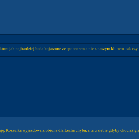
 ktore jak najbardziej beda kojarzone ze sponsorem a nie z naszym klubem..tak cz
ę. Koszulka wyjazdowa zrobiona dla Lecha chyba, a ta u siebie gdyby chociaż gran