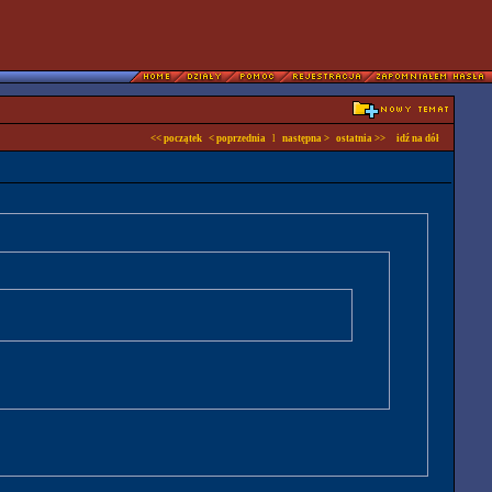
<< początek
< poprzednia
l
następna >
ostatnia >>
idź na dół