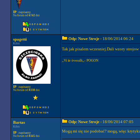
IP
: zapisany
Na forum od
6742
dni
Odp: Nowe Stroje
- 18/06/2014 06:24
spagetti
Kibic
Tak jak pisalem wczesniej.Dali wzory strojow
,,Vi är överallt,,- POGON
IP
: zapisany
Na forum od
8338
dni
Odp: Nowe Stroje
- 18/06/2014 07:05
Bartas
Kibic
Mogą mi się nie podobać? mogą, więc krytykuj
IP
: zapisany
Na forum od
8345
dni