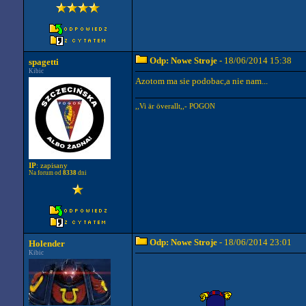
Odp: Nowe Stroje
- 18/06/2014 15:38
spagetti
Kibic
Azotom ma sie podobac,a nie nam...
,,Vi är överallt,,- POGON
IP
: zapisany
Na forum od
8338
dni
Odp: Nowe Stroje
- 18/06/2014 23:01
Holender
Kibic