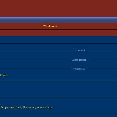
Wiadomość
Ozii napisał:
Bartas napisał:
vcf napisał:
ntować.
lbo jeszcze jakieś. Uszanujmy swoje zdanie.