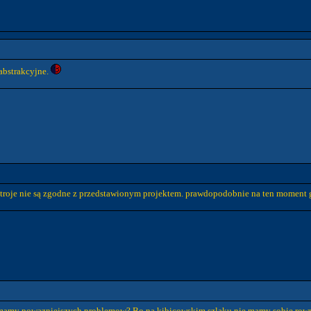
abstrakcyjne.
 stroje nie są zgodne z przedstawionym projektem. prawdopodobnie na ten moment g
e mamy powazniejszych problemow? Bo na kibicowskim szlaku nie mamy sobie rown