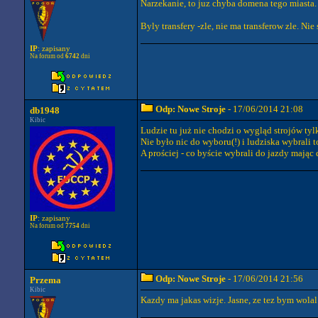
Narzekanie, to juz chyba domena tego miasta.
Byly transfery -zle, nie ma transferow zle. Nie
IP
: zapisany
Na forum od
6742
dni
Odp: Nowe Stroje
- 17/06/2014 21:08
db1948
Kibic
Ludzie tu już nie chodzi o wygląd strojów tyl
Nie było nic do wyboru(!) i ludziska wybrali t
A prościej - co byście wybrali do jazdy mając
IP
: zapisany
Na forum od
7754
dni
Odp: Nowe Stroje
- 17/06/2014 21:56
Przema
Kibic
Kazdy ma jakas wizje. Jasne, ze tez bym wolal 