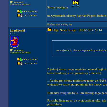
IP
: zapisany
Na forum od
4515
dni
Stroje rewelacja
na wyjazdach, obecny kapitan Pogoni będzie
Puchar nam należy się.
Odp: Nowe Stroje
- 18/06/2014 23:14
j.badlewski
Kibic
IP
: zapisany
na wyjazdach, obecny kapitan Pogoni będzie
Na forum od
4530
dni
Z jednej strony mega napinka i niemal bojkot
kolor bordowy, a nie granatowy (obecnie)...
...A z drugiej strony niedostrzeganie, że NA
wyjazdowe stroje przypominają ich barwy, to 
Holender, żeby nie było - nie kieruję tego pe
Po cichu liczę na to, że w przyszłym roku, ja
podzielone.