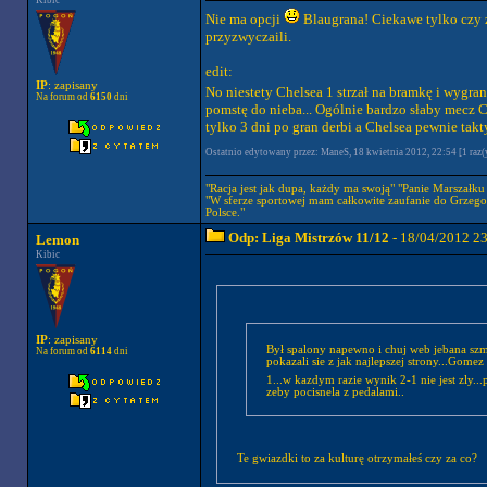
Kibic
Nie ma opcji
Blaugrana! Ciekawe tylko czy z
przyzwyczaili.
edit:
IP
: zapisany
No niestety Chelsea 1 strzał na bramkę i wygr
Na forum od
6150
dni
pomstę do nieba... Ogólnie bardzo słaby mecz C
tylko 3 dni po gran derbi a Chelsea pewnie takt
Ostatnio edytowany przez: ManeS, 18 kwietnia 2012, 22:54 [1 raz(
"Racja jest jak dupa, każdy ma swoją" "Panie Marszałku a
"W sferze sportowej mam całkowite zaufanie do Grzego
Polsce."
Odp: Liga Mistrzów 11/12
- 18/04/2012 2
Lemon
Kibic
IP
: zapisany
Był spalony napewno i chuj web jebana szma
Na forum od
6114
dni
pokazali sie z jak najlepszej strony...Gom
1...w kazdym razie wynik 2-1 nie jest zly..
zeby pocisnela z pedalami..
Te gwiazdki to za kulturę otrzymałeś czy za co?