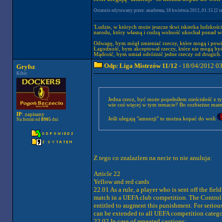
Ostatnio edytowany przez: anathema, 18 kwietnia 2012, 01:15 [2 ra
'Ludzie, w których może jeszcze tkwi iskierka ludzkośc
narodu, który własną i cudzą wolność ukochał ponad wsz
Odwagę, bym mógł zmieniać rzeczy, które mogą i powi
Łagodność, bym akceptował rzeczy, które nie mogą być
Mądrość, bym umiał odróżnić jedne rzeczy od drugich.
Odp: Liga Mistrzów 11/12
- 18/04/2012 0
Gryfsz
Kibic
Jedna rzecz, być może popełniłem nieścisłość z ty
wie coś więcej w tym temacie? Bo rozbieżne mam
IP
: zapisany
Jeśli ulegają "amnezji" to można kopać do woli
Na forum od
8905
dni
Z tego co znalazlem na necie to nie anuluja:
Article 22
Yellow and red cards
22.01 As a rule, a player who is sent off the fiel
match in a UEFA club competition. The Control
entitled to augment this punishment. For seriou
can be extended to all UEFA competition catego
22.02 In case of repeated cautions: