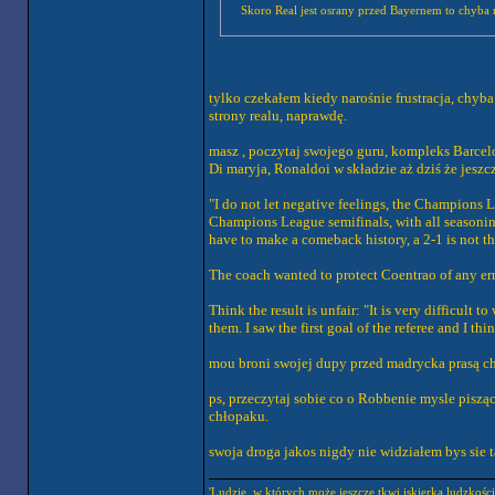
Skoro Real jest osrany przed Bayernem to chyba ni
tylko czekałem kiedy narośnie frustracja, chy
strony realu, naprawdę.
masz , poczytaj swojego guru, kompleks Barcel
Di maryja, Ronaldoi w składzie aż dziś że jeszcze
"I do not let negative feelings, the Champions
Champions League semifinals, with all seasonings
have to make a comeback history, a 2-1 is not the
The coach wanted to protect Coentrao of any er
Think the result is unfair: "It is very difficult 
them. I saw the first goal of the referee and I thi
mou broni swojej dupy przed madrycka prasą chw
ps, przeczytaj sobie co o Robbenie mysle piszą
chłopaku.
swoja droga jakos nigdy nie widziałem bys sie 
'Ludzie, w których może jeszcze tkwi iskierka ludzkośc