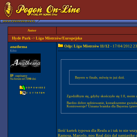
Autor
Hyde Park
->
Liga Mistrzów/Europejska
Odp: Liga Mistrzów 11/12
- 17/04/2012 2
anathema
Kibic
IP
: zapisany
Bayern w finale, mówię to już dziś.
Na forum od
7390
dni
Zgodziłbym się, gdyby skończyło się 1:0, moim 
Bardzo dobre sędziowanie, konsekwentne gwizdan
Kontrowersje? Uznana bramka dla Bayernu (pierws
lIość kartek typowa dla Realu a i tak to nie ws
Ramosa, Marcelo, noo Real dzis dał namiastkę c