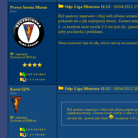
Odp: Liga Mistrzów 11/12
- 18/04/2012 1
Prawa Strona Miasta
Kibic
Był spalony napewno i chuj web jebana szmata p
pokazali sie z jak najlepszej strony...Gomez mo
1...w kazdym razie wynik 2-1 nie jest zly...praw
zeby pocisnela z pedalami..
Wasza nienawiść daje mi siłę, żebym stał się mocniej
IP
: zapisany
Na forum od
7673
dni
Odp: Liga Mistrzów 11/12
- 18/04/2012 2
Karol SZN.
Kibic
Był spalony napewno i chuj web jebana szmata po 
najlepszej strony...Gomez mogl wjebac 2 albo i 
IP
: zapisany
nie jest zly...prawie jak remis
wystarczy 1-0 i
Na forum od
5338
dni