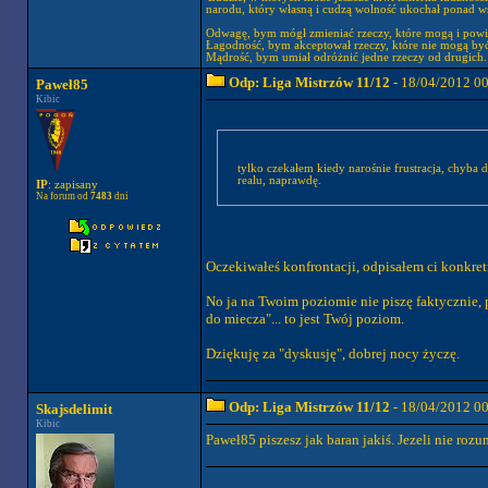
narodu, który własną i cudzą wolność ukochał ponad wsz
Odwagę, bym mógł zmieniać rzeczy, które mogą i powi
Łagodność, bym akceptował rzeczy, które nie mogą być
Mądrość, bym umiał odróżnić jedne rzeczy od drugich.
Odp: Liga Mistrzów 11/12
- 18/04/2012 0
Paweł85
Kibic
tylko czekałem kiedy narośnie frustracja, chyba
realu, naprawdę.
IP
: zapisany
Na forum od
7483
dni
Oczekiwałeś konfrontacji, odpisałem ci konkretn
No ja na Twoim poziomie nie piszę faktycznie, 
do miecza"... to jest Twój poziom.
Dziękuję za "dyskusję", dobrej nocy życzę.
Odp: Liga Mistrzów 11/12
- 18/04/2012 0
Skajsdelimit
Kibic
Paweł85 piszesz jak baran jakiś. Jezeli nie roz