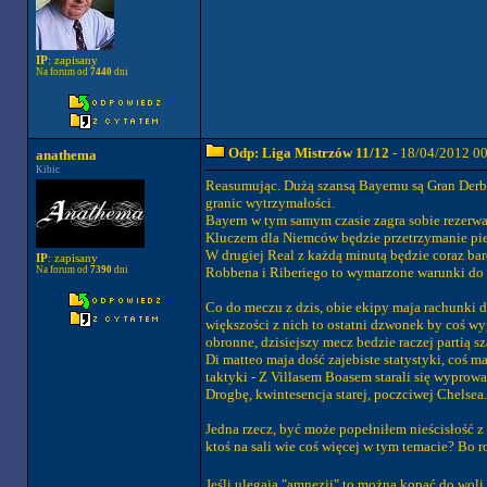
IP
: zapisany
Na forum od
7440
dni
Odp: Liga Mistrzów 11/12
- 18/04/2012 0
anathema
Kibic
Reasumując. Dużą szansą Bayernu są Gran Derby.
granic wytrzymałości.
Bayern w tym samym czasie zagra sobie rezerwa
Kluczem dla Niemców będzie przetrzymanie pi
W drugiej Real z każdą minutą będzie coraz bar
IP
: zapisany
Na forum od
7390
dni
Robbena i Riberiego to wymarzone warunki do 
Co do meczu z dzis, obie ekipy maja rachunki do
większości z nich to ostatni dzwonek by coś wyg
obronne, dzisiejszy mecz bedzie raczej partią s
Di matteo maja dość zajebiste statystyki, coś 
taktyki - Z Villasem Boasem starali się wyprowa
Drogbę, kwintesencja starej, poczciwej Chelsea. 
Jedna rzecz, być może popełniłem nieścisłość z
ktoś na sali wie coś więcej w tym temacie? Bo 
Jeśli ulegają "amnezji" to można kopać do woli