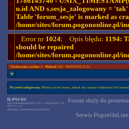
1786145740 - UNIX_TIMESTAMP(ses
!
u.id AND s.sesja_zalogowany = 'ta
Table 'forum_sesje' is marked as cr
/home/sites/forum.pogononline.pl/in
Error nr
1024
; Opis błędu:
1194: T
should be repaired
!
/home/sites/forum.pogononline.pl/in
Użytkownicy on-line:
0 -
Rekord:
102 - 06/04/2010 21:51
Nie jesteś zalogowany.
Możesz czytać forum, jednak aby napisać wiadomość lub zmienić 
Forum służy do prezentac
czas wykonania skryptu: 0.14 s. | wersja forum: 2.0-
dev
[historia]
regulamin
|
ostrzeżenia użytkowników
Serwis PogonOnLine.