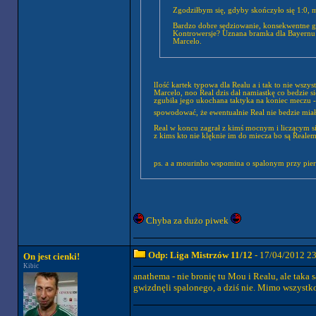
Zgodziłbym się, gdyby skończyło się 1:0, 
Bardzo dobre sędziowanie, konsekwentne g
Kontrowersje? Uznana bramka dla Bayernu (p
Marcelo.
lIość kartek typowa dla Realu a i tak to nie wszy
Marcelo, noo Real dzis dał namiastkę co bedzie s
zgubiła jego ukochana taktyka na koniec meczu -
spowodować, że ewentualnie Real nie bedzie miał
Real w koncu zagrał z kimś mocnym i liczącym sie
z kims kto nie klęknie im do miecza bo są Realem
ps. a a mourinho wspomina o spalonym przy pie
Chyba za dużo piwek
Odp: Liga Mistrzów 11/12
- 17/04/2012 2
On jest cienki!
Kibic
anathema - nie bronię tu Mou i Realu, ale taka
gwizdnęli spalonego, a dziś nie. Mimo wszystk