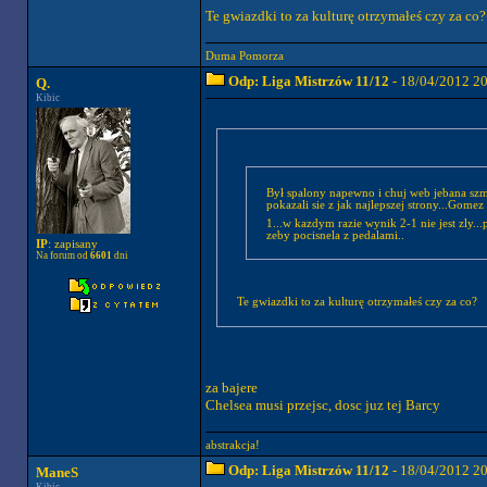
Te gwiazdki to za kulturę otrzymałeś czy za co?
Duma Pomorza
Odp: Liga Mistrzów 11/12
- 18/04/2012 2
Q.
Kibic
Był spalony napewno i chuj web jebana szma
pokazali sie z jak najlepszej strony...Gom
1...w kazdym razie wynik 2-1 nie jest zly..
zeby pocisnela z pedalami..
IP
: zapisany
Na forum od
6601
dni
Te gwiazdki to za kulturę otrzymałeś czy za co?
za bajere
Chelsea musi przejsc, dosc juz tej Barcy
abstrakcja!
Odp: Liga Mistrzów 11/12
- 18/04/2012 2
ManeS