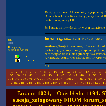
To się tyczy tematu? Raczej nie, więc po chuj g
Dobrze że w końcu Barca obciągnęła, chociaż li
dostać co najmniej 1:0
Ps. Patrząc na niektórych jak w tym temacie się
Odp: Liga Mistrzów 11/12
- 19/04/2012 0
Sz.
Kibic
anathema, Twoje komentarze, które kiedyś możn
IP
: zapisany
(że tak użyję zapożyczenia) i hipokryzją, któr
Na forum od
7644
dni
zachowujesz się jak jakiś gimnazjalista spuszc
rywalizację, aczkolwiek smutne jest jak wpływaj
P. S.
1
2
3
4
5
6
7
8
9
10
11
12
13
14
15
16
17
-
-
-
-
-
-
-
-
-
-
-
-
-
-
-
-
-
-
37
38
39
40
41
42
43
44
45
46
47
48
49
50
51
-
-
-
-
-
-
-
-
-
-
-
-
-
-
-
-
71
72
73
74
75
76
77
78
79
80
81
82
83
84
85
-
-
-
-
-
-
-
-
-
-
-
-
-
-
-
-
104
105
106
107
108
109
110
111
112
113
114
115
-
-
-
-
-
-
-
-
-
-
-
-
Error nr
1024
; Opis błędu:
1194: 
s.sesja_zalogowany FROM forum_se