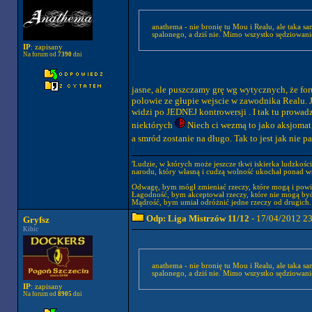
anathema - nie bronię tu Mou i Realu, ale taka s
spalonego, a dziś nie. Mimo wszystko sędziowani
IP
: zapisany
Na forum od
7390
dni
jasne, ale puszczamy grę wg wytycznych, że fo
polowie ze głupie wejscie w zawodnika Realu. J
widzi po JEDNEJ kontrowersji . I tak tu prowa
niektórych
Niech ci wezmą to jako aksjomat,
a smród zostanie na długo. Tak to jest jak nie 
'Ludzie, w których może jeszcze tkwi iskierka ludzkośc
narodu, który własną i cudzą wolność ukochał ponad wsz
Odwagę, bym mógł zmieniać rzeczy, które mogą i powi
Łagodność, bym akceptował rzeczy, które nie mogą być
Mądrość, bym umiał odróżnić jedne rzeczy od drugich.
Odp: Liga Mistrzów 11/12
- 17/04/2012 2
Gryfsz
Kibic
anathema - nie bronię tu Mou i Realu, ale taka s
spalonego, a dziś nie. Mimo wszystko sędziowani
IP
: zapisany
Na forum od
8905
dni