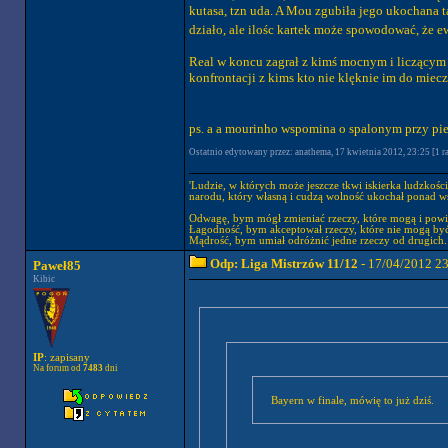
kutasa, tzn uda. A Mou zgubiła jego ukochana 
działo, ale ilośc kartek może spowodować, że e
Real w koncu zagrał z kimś mocnym i liczącym s
konfrontacji z kims kto nie klęknie im do miec
ps. a a mourinho wspomina o spalonym przy pi
Ostatnio edytowany przez: anathema, 17 kwietnia 2012, 23:25 [1 ra
'Ludzie, w których może jeszcze tkwi iskierka ludzkośc
narodu, który własną i cudzą wolność ukochał ponad wsz
Odwagę, bym mógł zmieniać rzeczy, które mogą i powi
Łagodność, bym akceptował rzeczy, które nie mogą być
Mądrość, bym umiał odróżnić jedne rzeczy od drugich.
Odp: Liga Mistrzów 11/12
- 17/04/2012 2
Paweł85
Kibic
IP
: zapisany
Na forum od
7483
dni
Bayern w finale, mówię to już dziś.