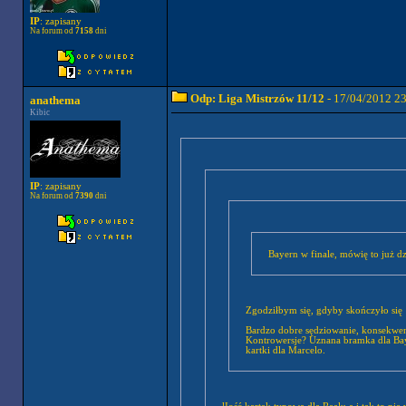
IP
: zapisany
Na forum od
7158
dni
Odp: Liga Mistrzów 11/12
- 17/04/2012 2
anathema
Kibic
IP
: zapisany
Na forum od
7390
dni
Bayern w finale, mówię to już dz
Zgodziłbym się, gdyby skończyło się
Bardzo dobre sędziowanie, konsekwen
Kontrowersje? Uznana bramka dla Baye
kartki dla Marcelo.