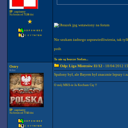
IP
: zapisany
Na forum od
7538
dni
Nie szukam żadnego usprawiedliwienia, tak tylk
pzdr.
To nie są leszcze Stefan...
Odp: Liga Mistrzów 11/12
- 18/04/2012 1
Ostry
Kibic
Spalony był, ale Bayern był znacznie lepszy i z
O mój MKS-ie Ja Kocham Cię !!
IP
: zapisany
Na forum od
7743
dni