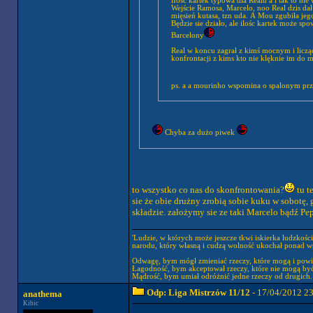
lIość kartek typowa dla Realu a i tak to ni
Wejście Ramosa, Marcelo, noo Real dzis dał
mięsień kutasa, tzn uda. A Mou zgubiła j
Będzie sie działo, ale ilośc kartek może sp
Barcelony
Real w koncu zagrał z kimś mocnym i licząc
konfrontacji z kims kto nie klęknie im do 
ps. a a mourinho wspomina o spalonym prz
Chyba za dużo piwek
to wszystko co nas do skonfrontowania?
tu te
sie że obie drużny zrobią sobie kuku w sobotę
składzie. założymy sie ze taki Marcelo bądź Pe
'Ludzie, w których może jeszcze tkwi iskierka ludzkośc
narodu, który własną i cudzą wolność ukochał ponad wsz
Odwagę, bym mógł zmieniać rzeczy, które mogą i powi
Łagodność, bym akceptował rzeczy, które nie mogą być
Mądrość, bym umiał odróżnić jedne rzeczy od drugich.
Odp: Liga Mistrzów 11/12
- 17/04/2012 2
anathema
Kibic