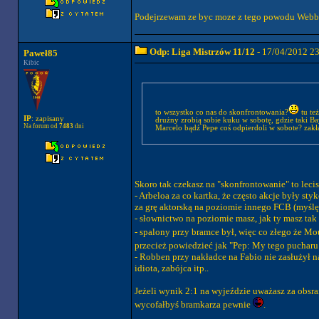
Podejrzewam ze byc moze z tego powodu Webb n
Odp: Liga Mistrzów 11/12
- 17/04/2012 2
Paweł85
Kibic
to wszystko co nas do skonfrontowania?
tu też
IP
: zapisany
drużny zrobią sobie kuku w sobotę, gdzie taki B
Na forum od
7483
dni
Marcelo bądź Pepe coś odpierdoli w sobote? zak
Skoro tak czekasz na "skonfrontowanie" to lecis
- Arbeloa za co kartka, że często akcje były sty
za grę aktorską na poziomie innego FCB (myślę
- słownictwo na poziomie masz, jak ty masz tak 
- spalony przy bramce był, więc co złego że Mo
przecież powiedzieć jak "Pep: My tego puchar
- Robben przy nakładce na Fabio nie zasłużył n
idiota, zabójca itp..
Jeżeli wynik 2:1 na wyjeździe uważasz za obsra
wycofałbyś bramkarza pewnie
.