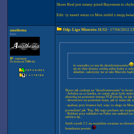
Skoro Real jest osrany przed Bayernem to chyba 
Edit: ty nawet wiesz co Mou zrobił z moją świ
Odp: Liga Mistrzów 11/12
- 17/04/2012 2
anathema
Kibic
IP
: zapisany
Na forum od
7390
dni
to wszystko co nas do skonfrontowania?
sie że obie drużny zrobią sobie kuku w so
składzie. założymy sie ze taki Marcelo bąd
Skoro tak czekasz na "skonfrontowanie" to lecisz:
- Arbeloa za co kartka, że często akcje były styko
aktorską na poziomie innego FCB (myślę, że jak 
- słownictwo na poziomie masz, jak ty masz tak n
- spalony przy bramce był, więc co złego że Mou
powiedzieć jak "Pep: My tego pucharu nie wyg
- Robben przy nakładce na Fabio nie zasłużył na c
zabójca itp..
Jeżeli wynik 2:1 na wyjeździe uważasz za obsrani
bramkarza pewnie
.