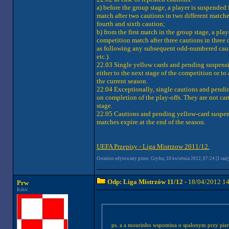
a) before the group stage, a player is suspended
match after two cautions in two different matches
fourth and sixth caution;
b) from the first match in the group stage, a pla
competition match after three cautions in three d
as following any subsequent odd-numbered cautio
etc.).
22.03 Single yellow cards and pending suspensi
either to the next stage of the competition or t
the current season.
22.04 Exceptionally, single cautions and pendi
on completion of the play-offs. They are not car
stage.
22.05 Cautions and pending yellow-card suspen
matches expire at the end of the season.
UEFA Przepisy - Liga Mistrzow 2011/12.
Ostatnio edytowany przez: Gryfsz, 18 kwietnia 2012, 07:24 [1 raz(
Odp: Liga Mistrzów 11/12
- 18/04/2012 1
Prw
Kibic
ps. a a mourinho wspomina o spalonym przy pie