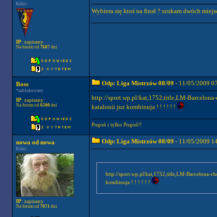
Kibic
Wybiera się ktoś na finał ? szukam dwóch miejs
IP
: zapisany
Na forum od
7607
dni
Odp: Liga Mistrzów 08/09
- 11/05/2009 0
Boss
*zablokowany
http://sport.wp.pl/kat,1752,title,LM-Barcelo
IP
: zapisany
Na forum od
6500
dni
katalonii juz kombinuja ! ! ! ! ! !
Pogoń i tylko Pogoń!!
Odp: Liga Mistrzów 08/09
- 11/05/2009 1
nowa od nowa
Kibic
http://sport.wp.pl/kat,1752,title,LM-Barcelona-
kombinuja ! ! ! ! ! !
IP
: zapisany
Na forum od
7071
dni