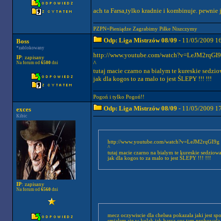
ach ta Farsa,tylko kradnie i kombinuje. pewnie
PZPN=Pieniądze Zagrabimy Piłke Niszczymy
Odp: Liga Mistrzów 08/09
- 11/05/2009 1
Boss
*zablokowany
http://www.youtube.com/watch?v=LeJM2rqGI
IP
: zapisany
^
Na forum od
6500
dni
tutaj macie czarno na bialym te kureskie sedzi
jak dla kogos to za malo to jest ŚLEPY !!! !!!
Pogoń i tylko Pogoń!!
Odp: Liga Mistrzów 08/09
- 11/05/2009 1
exces
Kibic
http://www.youtube.com/watch?v=LeJM2rqGI9g
^
tutaj macie czarno na bialym te kureskie sedzio
jak dla kogos to za malo to jest ŚLEPY !!! !!!
IP
: zapisany
Na forum od
6560
dni
mecz oczywiscie dla chelsea pokazala jaki jest s