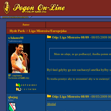
Autor
Hyde Park
->
Liga Mistrzów/Europejska
Odp: Liga Mistrzów 08/09
- 08/05/2009 0
xAdamx90
*zablokowany
Mnie sie zdaje, ze go podhaczyl, Anelka potem st
Byl faul gdyby go nie zachaczyl anelka bylby sa
IP
: zapisany
Na forum od
6485
dni
To trzeba przeżyc aby to zrozumieć aby w to uwierzyć
Odp: Liga Mistrzów 08/09
- 08/05/2009 0
qbajag
Kibic
Abidal