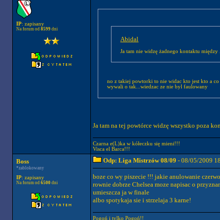
IP
: zapisany
Na forum od
8599
dni
Abidal
Ja tam nie widzę żadnego kontaktu między
no z takiej powtorki to nie widac kto jest kto a
wywali o tak...wiedzac ze nie byl faulowany
Ja tam na tej powtórce widzę wszystko poza kon
Czarna e(L)ka w kółeczku się mieni!!!
Visca el Barca!!!
Odp: Liga Mistrzów 08/09
- 08/05/2009 1
Boss
*zablokowany
boze co wy piszecie !!! jakie anulowanie czerw
IP
: zapisany
Na forum od
6500
dni
rownie dobrze Chelsea moze napisac o przyznani
umieszcza ja w finale
albo spotykaja sie i strzelaja 3 karne!
Pogoń i tylko Pogoń!!