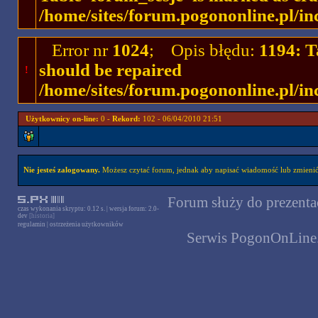
/home/sites/forum.pogononline.pl/in
Error nr
1024
; Opis błędu:
1194: T
should be repaired
!
/home/sites/forum.pogononline.pl/in
Użytkownicy on-line:
0 -
Rekord:
102 - 06/04/2010 21:51
Nie jesteś zalogowany.
Możesz czytać forum, jednak aby napisać wiadomość lub zmienić 
Forum służy do prezentac
czas wykonania skryptu: 0.12 s. | wersja forum: 2.0-
dev
[historia]
regulamin
|
ostrzeżenia użytkowników
Serwis PogonOnLine.