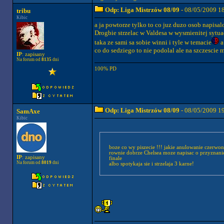
Odp: Liga Mistrzów 08/09
- 08/05/2009 1
tribu
Kibic
a ja powtorze tylko to co juz duzo osob napisal
Drogbie strzelac w Valdesa w wysmienitej sytuac
taka ze sami sa sobie winni i tyle w temacie
a
co do sedziego to nie podolal ale na szczescie 
IP
: zapisany
Na forum od
8135
dni
100% PD
Odp: Liga Mistrzów 08/09
- 08/05/2009 1
SamAxe
Kibic
boze co wy piszecie !!! jakie anulowanie czerwo
rownie dobrze Chelsea moze napisac o przyznanie 
IP
: zapisany
finale
Na forum od
8019
dni
albo spotykaja sie i strzelaja 3 karne!