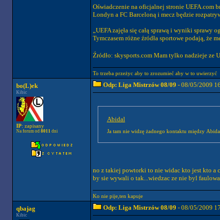
Oświadczenie na oficjalnej stronie UEFA.com 
Londyn a FC Barceloną i mecz będzie rozpatry
„UEFA zajęła się całą sprawą i wyniki sprawy 
Tymczasem różne źródła sportowe podają, że me
Źródło: skysports.com Mam tylko nadzieje ze U
To trzeba przeżyc aby to zrozumieć aby w to uwierzyć
Odp: Liga Mistrzów 08/09
- 08/05/2009 1
bo(L)ek
Kibic
Abidal
IP
: zapisany
Na forum od
8011
dni
Ja tam nie widzę żadnego kontaktu między Abid
no z takiej powtorki to nie widac kto jest kto 
by sie wywali o tak...wiedzac ze nie byl faulow
Ko nie pije,ten kapuje
Odp: Liga Mistrzów 08/09
- 08/05/2009 1
qbajag
Kibic