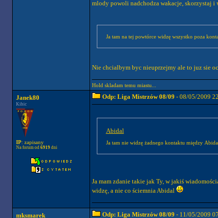
mlody powoli nadchodza wakacje, skorzystaj i w
Ja tam na tej powtórce widzę wszystko poza konta
Nie chcialbym byc nieuprzejmy ale to juz sie oc
Hold skladam temu miastu...
Odp: Liga Mistrzów 08/09
- 08/05/2009 2
Janek80
Kibic
Abidal
IP
: zapisany
Ja tam nie widzę żadnego kontaktu między Abid
Na forum od
6919
dni
Ja mam zdanie takie jak Ty, w jakiś wiadomości
widzę, a nie co ściemnia Abidal
Odp: Liga Mistrzów 08/09
- 11/05/2009 0
mksmarek