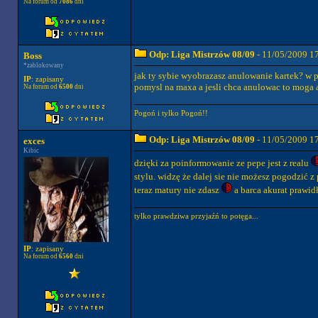
Na forum od
7086
dni
Odp: Liga Mistrzów 08/09
- 11/05/2009 1
Boss
*zablokowany
jak ty sybie wyobrazasz anulowanie kartek? w p
IP
: zapisany
pomysl na maxa a jesli chca anulowac to moga a
Na forum od
6500
dni
Pogoń i tylko Pogoń!!
Odp: Liga Mistrzów 08/09
- 11/05/2009 1
exces
Kibic
dzięki za poinformowanie ze pepe jest z realu
stylu. widzę że dalej sie nie możesz pogodzić z
teraz matury nie zdasz
a barca akurat prawidł
tylko prawdziwa przyjaźń to potęga...
IP
: zapisany
Na forum od
6560
dni