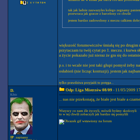
tak jak ladnie zauwazyles kolego zegnamy panienki
przewraca jak gracze z barcelony co chwile
jestem bardzo zadowolony z meczu calkiem dobr
większość forumowiczów śmiałą się po drugim me
przytaczam tu twój cytat po 1. meczu. i kurwa s
a życie pokazało już nieraz że gra się do ostat
p.s. i to wcale nie jest taki głupi pomysł żeby
osłabień (nie licząc kontuzji). jestem jak najba
tylko prawdziwa przyjaźń to potęga...
Odp: Liga Mistrzów 08/09
- 11/05/2009 1
D.
Kibic
... nas nie przekonają, że białe jest białe a czarne
Wszyscy co nam źle życzyli, mówili byśmy skończyli
to w tej chwili zobaczyli jak bardzo się pomylili
IP
: zapisany