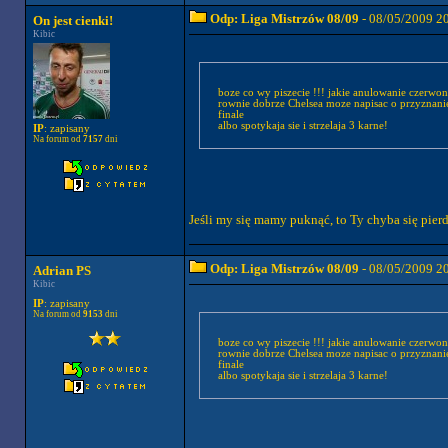
Odp: Liga Mistrzów 08/09
- 08/05/2009 2
On jest cienki!
Kibic
boze co wy piszecie !!! jakie anulowanie czerwo
rownie dobrze Chelsea moze napisac o przyznanie 
finale
albo spotykaja sie i strzelaja 3 karne!
IP
: zapisany
Na forum od
7157
dni
Jeśli my się mamy puknąć, to Ty chyba się pierd
Odp: Liga Mistrzów 08/09
- 08/05/2009 2
Adrian PS
Kibic
IP
: zapisany
Na forum od
9153
dni
boze co wy piszecie !!! jakie anulowanie czerwo
rownie dobrze Chelsea moze napisac o przyznanie 
finale
albo spotykaja sie i strzelaja 3 karne!