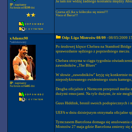
Ja tam nie widzę żadnego kontaktu między Abi
IP
: zapisany
Na forum od
8599
dni
Czarna e(L)ka w kółeczku się mieni!!!
Visca el Barca!!!
Odp: Liga Mistrzów 08/09
- 08/05/2009 1
xAdamx90
*zablokowany
Po środowej klęsce Chelsea na Stamford Bridge 
sprawozdanie sędziego z poprzedniego meczu.
Chelsea otrzyma w ciągu tygodnia oświadczenie
zawodników „The Blues”
W słowie „zawodników” kryję się konkretnie trze
niepodyktowanego ewidentnego rzutu karnego, 
IP
: zapisany
Na forum od
6485
dni
Drogba oficjalnie z Niemcem przeprosił media 
dużymi emocjami. Na tyle dużymi, że nie mogl
Guus Hiddink, bronił swoich podopiecznych i mó
UEFA w dniu dzisiejszym otrzymała oficjalne sp
Tymczasem Barcelona domaga się anulowania czer
Mistrzów 27 maja gdzie Barcelona zmierzy się 