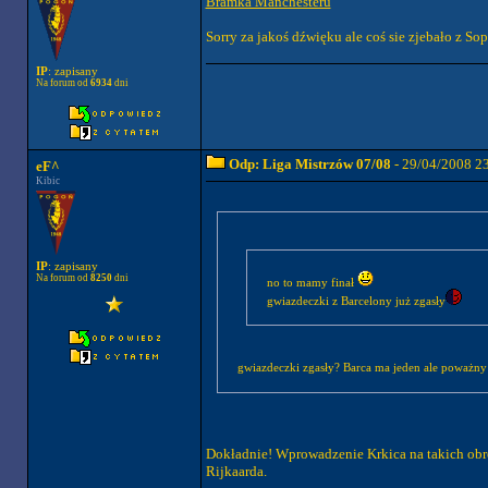
Bramka Manchesteru
Sorry za jakoś dźwięku ale coś sie zjebało z So
IP
: zapisany
Na forum od
6934
dni
Odp: Liga Mistrzów 07/08
- 29/04/2008 2
eF^
Kibic
IP
: zapisany
Na forum od
8250
dni
no to mamy finał
gwiazdeczki z Barcelony już zgasły
gwiazdeczki zgasły? Barca ma jeden ale poważny 
Dokładnie! Wprowadzenie Krkica na takich obr
Rijkaarda.