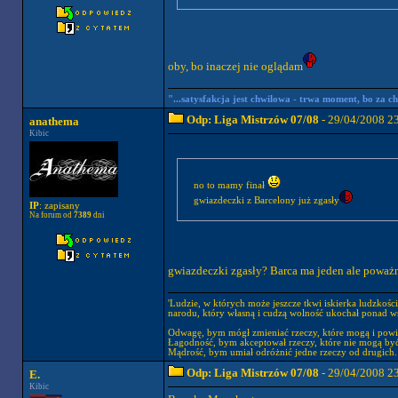
oby, bo inaczej nie oglądam
"...satysfakcja jest chwilowa - trwa moment, bo za chwil
Odp: Liga Mistrzów 07/08
- 29/04/2008 2
anathema
Kibic
no to mamy finał
gwiazdeczki z Barcelony już zgasły
IP
: zapisany
Na forum od
7389
dni
gwiazdeczki zgasły? Barca ma jeden ale poważn
'Ludzie, w których może jeszcze tkwi iskierka ludzkośc
narodu, który własną i cudzą wolność ukochał ponad wsz
Odwagę, bym mógł zmieniać rzeczy, które mogą i powi
Łagodność, bym akceptował rzeczy, które nie mogą być
Mądrość, bym umiał odróżnić jedne rzeczy od drugich.
Odp: Liga Mistrzów 07/08
- 29/04/2008 2
E.
Kibic