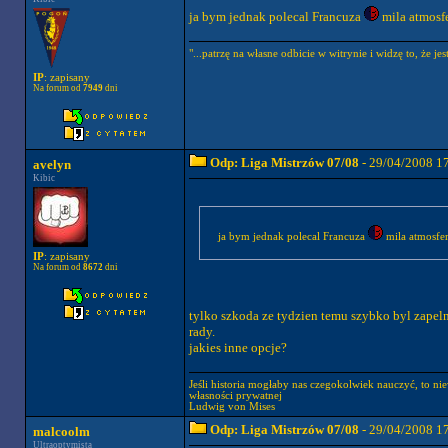
ja bym jednak polecal Francuza
mila atmosfe
"...patrzę na własne odbicie w witrynie i widzę to, że j
IP
: zapisany
Na forum od
7949
dni
Odp: Liga Mistrzów 07/08
- 29/04/2008 1
avelyn
Kibic
ja bym jednak polecal Francuza
mila atmosfer
IP
: zapisany
Na forum od
8672
dni
tylko szkoda ze tydzien temu szybko byl zapelnio
rady.
jakies inne opcje?
Jeśli historia mogłaby nas czegokolwiek nauczyć, to ni
własności prywatnej
Ludwig von Mises
Odp: Liga Mistrzów 07/08
- 29/04/2008 1
malcoolm
Ultraoptymista