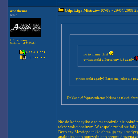
Odp: Liga Mistrzów 07/08
- 29/04/2008 2
anathema
Kibic
IP
: zapisany
Na forum od
7389
dni
no to mamy finał
gwiazdeczki z Barcelony już zgasły
gwiazdeczki zgasły? Barca ma jeden ale po
Dokładnie! Wprowadzenie Krkica na takich obroń
Nie do końca tylko o to mi chodziło-ale pokrót
także wolicjonalnym. W zespole zrobił sie folkl
Deco czy Messiego także obrazują czy i medycy
analogicznego poprzedniego sezonu,druzyna za