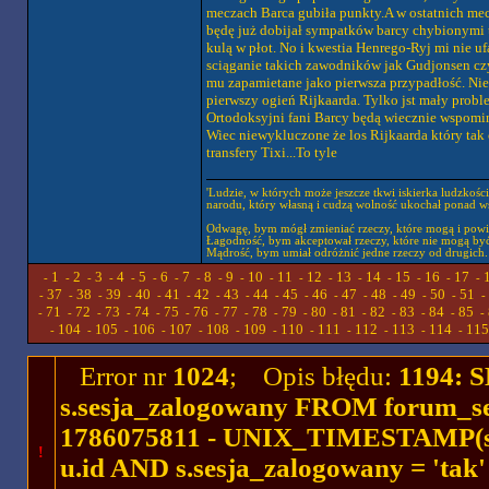
meczach Barca gubiła punkty.A w ostatnich mecz
będę już dobijał sympatków barcy chybionymi tr
kulą w płot. No i kwestia Henrego-Ryj mi nie u
sciąganie takich zawodników jak Gudjonsen czy
mu zapamietane jako pierwsza przypadłość. Nie 
pierwszy ogień Rijkaarda. Tylko jst mały probl
Ortodoksyjni fani Barcy będą wiecznie wspomina
Wiec niewykluczone że los Rijkaarda który tak 
transfery Tixi...To tyle
'Ludzie, w których może jeszcze tkwi iskierka ludzkośc
narodu, który własną i cudzą wolność ukochał ponad wsz
Odwagę, bym mógł zmieniać rzeczy, które mogą i powi
Łagodność, bym akceptował rzeczy, które nie mogą być
Mądrość, bym umiał odróżnić jedne rzeczy od drugich.
1
2
3
4
5
6
7
8
9
10
11
12
13
14
15
16
17
-
-
-
-
-
-
-
-
-
-
-
-
-
-
-
-
-
-
37
38
39
40
41
42
43
44
45
46
47
48
49
50
51
-
-
-
-
-
-
-
-
-
-
-
-
-
-
-
-
71
72
73
74
75
76
77
78
79
80
81
82
83
84
85
-
-
-
-
-
-
-
-
-
-
-
-
-
-
-
-
104
105
106
107
108
109
110
111
112
113
114
115
-
-
-
-
-
-
-
-
-
-
-
-
Error nr
1024
; Opis błędu:
1194: 
s.sesja_zalogowany FROM forum_se
1786075811 - UNIX_TIMESTAMP(ses
!
u.id AND s.sesja_zalogowany = 'ta