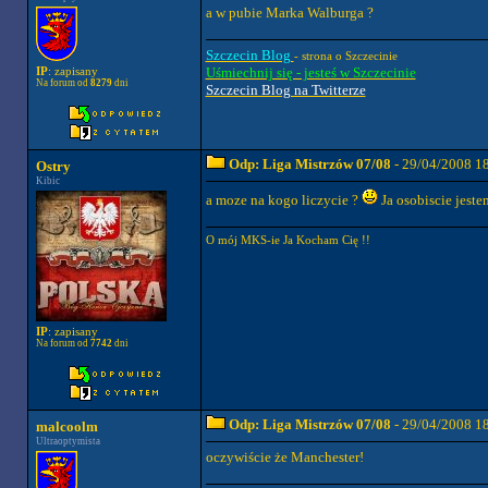
a w pubie Marka Walburga ?
Szczecin Blog
- strona o Szczecinie
Uśmiechnij się - jesteś w Szczecinie
IP
: zapisany
Na forum od
8279
dni
Szczecin Blog na Twitterze
Odp: Liga Mistrzów 07/08
- 29/04/2008 1
Ostry
Kibic
a moze na kogo liczycie ?
Ja osobiscie jestem
O mój MKS-ie Ja Kocham Cię !!
IP
: zapisany
Na forum od
7742
dni
Odp: Liga Mistrzów 07/08
- 29/04/2008 1
malcoolm
Ultraoptymista
oczywiście że Manchester!