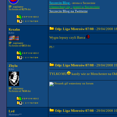
Szczecin Blog
- strona o Szczecinie
Uśmiechnij się - jesteś w Szczecinie
IP
: zapisany
Na forum od
8279
dni
Szczecin Blog na Twitterze
Odp: Liga Mistrzów 07/08
- 29/04/2008 1
Krzaku
Kibic
Wygra lepszy czyli Barca
IP
: zapisany
Na forum od
6853
dni
PS !
Odp: Liga Mistrzów 07/08
- 29/04/2008 1
Zbylu
Kibic
TYLKO MU
kazdy wie ze Menchester na Old 
IP
: zapisany
Na forum od
7650
dni
Odp: Liga Mistrzów 07/08
- 29/04/2008 1
Lrd
Moderator**