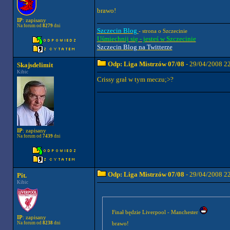
brawo!
IP
: zapisany
Na forum od
8279
dni
Szczecin Blog
- strona o Szczecinie
Uśmiechnij się - jesteś w Szczecinie
Szczecin Blog na Twitterze
Odp: Liga Mistrzów 07/08
- 29/04/2008 2
Skajsdelimit
Kibic
Crissy grał w tym meczu;>?
IP
: zapisany
Na forum od
7439
dni
Odp: Liga Mistrzów 07/08
- 29/04/2008 2
Pit.
Kibic
Finał będzie Liverpool - Manchester
IP
: zapisany
Na forum od
8238
dni
brawo!