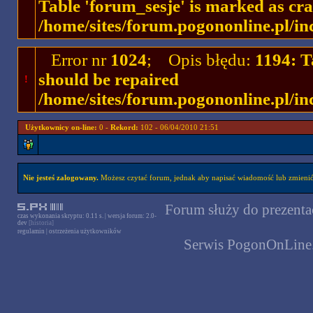
Table 'forum_sesje' is marked as cr
/home/sites/forum.pogononline.pl/in
Error nr
1024
; Opis błędu:
1194: T
should be repaired
!
/home/sites/forum.pogononline.pl/in
Użytkownicy on-line:
0 -
Rekord:
102 - 06/04/2010 21:51
Nie jesteś zalogowany.
Możesz czytać forum, jednak aby napisać wiadomość lub zmienić 
Forum służy do prezentac
czas wykonania skryptu: 0.11 s. | wersja forum: 2.0-
dev
[historia]
regulamin
|
ostrzeżenia użytkowników
Serwis PogonOnLine.