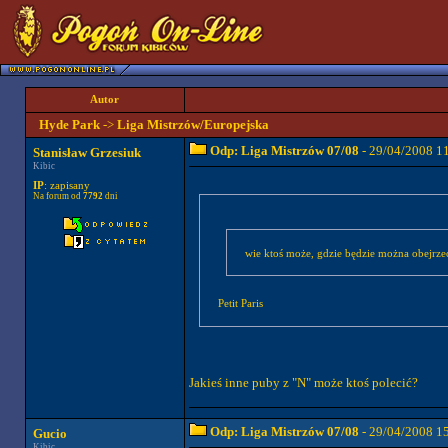
Autor
Hyde Park
->
Liga Mistrzów/Europejska
Odp: Liga Mistrzów 07/08
- 29/04/2008 1
Stanisław Grzesiuk
Kibic
IP
: zapisany
Na forum od
7792
dni
wie ktoś może, gdzie będzie można obejrze
Petit Paris
Jakieś inne puby z "N" może ktoś polecić?
Odp: Liga Mistrzów 07/08
- 29/04/2008 1
Gucio
Kibic