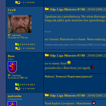
Odp: Liga Mistrzów 07/08
- 29/04/2008 2
Cywil
Kibic
Zgadzam się z przedmówcą. Nie wiem dlaczego R
Grają tak jakby gole strzelone bez uprzedniego
<--->
IP
: zapisany
Na forum od
7752
dni
no i koniec Manchester w finale. Mam nadzieję,
Ostatnio edytowany przez: Cywil, 29 kwietnia 2008, 22:41 [1 raz(y
Odp: Liga Mistrzów 07/08
- 29/04/2008 2
Rosa
Kibic
no to mamy finał
gwiazdeczki z Barcelony już zgasły
IP
: zapisany
Walczyć, Trenować Pogoń musi panować!
Na forum od
7887
dni
Odp: Liga Mistrzów 07/08
- 29/04/2008 2
malcoolm
Ultraoptymista
Finał będzie Liverpool - Manchester