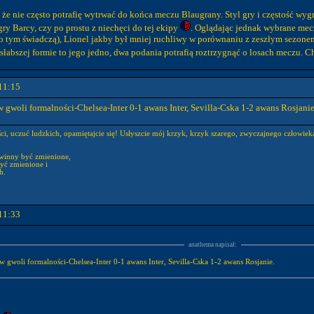
że nie często potrafię wytrwać do końca meczu Blaugrany. Styl gry i częstość wy
y Barcy, czy po prostu z niechęci do tej ekipy
. Oglądając jednak wybrane mec
 o tym świadczą), Lionel jakby był mniej ruchliwy w porównaniu z zeszłym sezone
słabszej formie to jego jedno, dwa podania potrafią roztrzygnąć o losach meczu. C
11:15
 w gwoli formalności-Chelsea-Inter 0-1 awans Inter, Sevilla-Cska 1-2 awans Rosjanie
ści, uczuć ludzkich, opamiętajcie się! Usłyszcie mój krzyk, krzyk szarego, zwyczajnego człowi
winny być zmienione,
yć zmienione i
h.
11:33
anathema napisał:
Aż dziw że nikt wczoraj nic nie napisał-no to w gwoli formalności-Chelsea-Inter 0-1 awans Inter, Sevilla-Cska 1-2 awans Rosjanie.