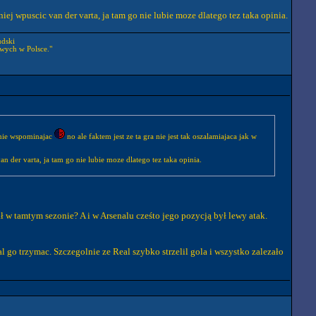
j wpuscic van der varta, ja tam go nie lubie moze dlatego tez taka opinia.
udski
wych w Polsce."
 nie wspominajac
no ale faktem jest ze ta gra nie jest tak oszalamiajaca jak w
 der varta, ja tam go nie lubie moze dlatego tez taka opinia.
 w tamtym sezonie? A i w Arsenalu cześto jego pozycją był lewy atak.
 go trzymac. Szczegolnie ze Real szybko strzelil gola i wszystko zalezało