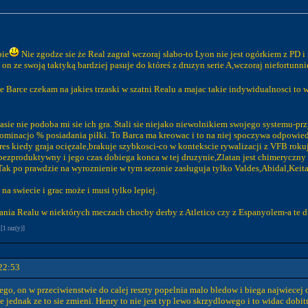
bie
Nie zgodze sie że Real zagrał wczoraj słabo-to Lyon nie jest ogórkiem z PD i 
on ze swoją taktyką bardziej pasuje do któreś z druzyn serie A,wczoraj niefortunnie
wole Barce czekam na jakies trzaski w szatni Realu a majac takie indywidualnosci to
sie nie podoba mi sie ich gra. Stali sie niejako niewolnikiem swojego systemu-prz
dominacjo % posiadania piłki. To Barca ma kreowac i to na niej spoczywa odpowied
kres kiedy graja ocięzale,brakuje szybkosci-co w kontekscie rywalizacji z VFB roku
 bezproduktywny i jego czas dobiega konca w tej druzynie,Zlatan jest chimeryczny i
. Tak po prawdzie na wyroznienie w tym sezonie zasługuja tylko Valdes,Abidal,Keita i
a swiecie i grac może i musi tylko lepiej.
ia Realu w niektórych meczach chocby derby z Atletico czy z Espanyolem-a te dru
1 raz(y)]
22:53
go, on w przeciwienstwie do calej reszty popelnia malo bledow i biega najwiecej
 jednak ze to sie zmieni. Henry to nie jest typ lewo skrzydlowego i to widac dobitn