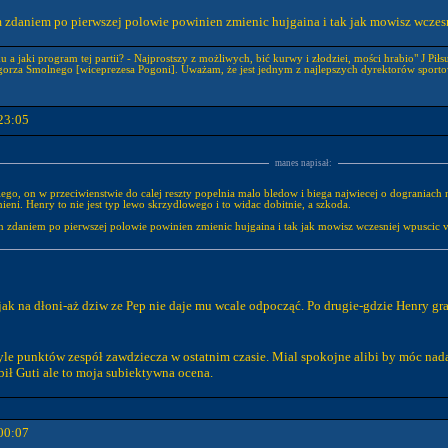
 zdaniem po pierwszej polowie powinien zmienic hujgaina i tak jak mowisz wczesnie
 a jaki program tej partii? - Najprostszy z możliwych, bić kurwy i złodziei, mości hrabio" J Piłs
gorza Smolnego [wiceprezesa Pogoni]. Uważam, że jest jednym z najlepszych dyrektorów sporto
23:05
manes napisał:
ego, on w przeciwienstwie do calej reszty popelnia malo bledow i biega najwiecej o dograniach
ieni. Henry to nie jest typ lewo skrzydlowego i to widac dobitnie, a szkoda.
 zdaniem po pierwszej polowie powinien zmienic hujgaina i tak jak mowisz wczesniej wpuscic van
k na dłoni-aż dziw ze Pep nie daje mu wcale odpocząć. Po drugie-gdzie Henry grał
yle punktów zespół zawdziecza w ostatnim czasie. Mial spokojne alibi by móc nadal
bił Guti ale to moja subiektywna ocena.
00:07