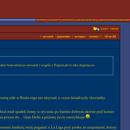
<< początek
< poprzednia
l
następna >
ostatnia >>
idź na dół
abys brał udział po meczach i wogóle o Pogoni,ale to taka dygresja na
Zresztą nikt w Realu tego nie ukrywał, o czym świadczyły chociażby
Real miał spadek formy w styczniu po bardzo dobrym okresie pod koniec
 na pewno do ... Gran Derbi a później życie zweryfikuje
.
dowanie bardziej wolę pogadać o La Liga przy piwku ze znajomymi, którzy