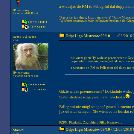
a wracajac do RM to Pellegrini dal dupy moim
IP
: zapisany
Na forum od
6149
dni
"Racja jest jak dupa, każdy ma swoją" "Panie Marszałku
"W sferze sportowej mam całkowite zaufanie do Grze
Odp: Liga Mistrzów 09/10
- 11/03/2010 
nowa od nowa
Kibic
nie wiem gdzie Ty widzisz przemeczenie Xavi
poprzednim sezonie, sadze jednak ze to sie zm
a wracajac do RM to Pellegrini dal dupy moim
IP
: zapisany
Na forum od
7071
dni
Gdzie widze przemeczenie? Dokładnie widac ja
Słabo sledzisz rozgrywki na to wychodzi
Pallegrini nie mógł sciągnąć goscia któremu t
juz od nich samych. Nie wiem co na boisku ro
PZPN=Pieniądze Zagrabimy Piłke Niszczymy
Odp: Liga Mistrzów 09/10
- 12/03/2010 
ManeS