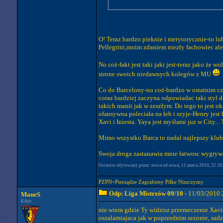
O! Teraz bardzo pieknie i merytorycznie-to lu
Pellegrini,moim zdaniem niezły fachowiec ale 
No coż-fakt jest taki jaki jest-teraz jako że 
strone swoich niedawnych kolegów z MU
Co do Barcelony-no coż-bardzo w ostatnim cza
coraz bardziej zaczyna odpowiadac taki styl 
takich manit jak w zeszłym. Do tego to jest o
ofansywna poleciała na łeb i szyje-Henry jest
Xavi i Iniesta. Yaya jest myślami juz w City..
Mimo wszystko Barca to nadal najlepszy klub n
Swoja droga zastanawia mnie łatwosc wygrywan
Ostatnio edytowany przez: nowa od nowa, 11 marca 2010, 22:20 [
PZPN=Pieniądze Zagrabimy Piłke Niszczymy
Odp: Liga Mistrzów 09/10
- 11/03/2010 
ManeS
Kibic
nie wiem gdzie Ty widzisz przemeczenie Xavie
oszalamiajaca jak w poprzednim sezonie, sadze