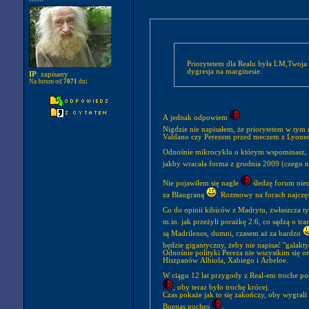
Priorytetem dla Realu była LM,Twoja 
dygresja na marginesie.
IP
: zapisany
Na forum od
7071
dni
A jednak odpowiem
Valdano czy Perezem przed meczem z Lyon
Odnośnie mikrocyklu o którym wspominasz, o
jakby wracała forma z grudnia 2009 (czego ni
Nie pojawiłem się nagle
śledzę forum niem
za Blaugraną
. Rozmowy na forach najczęś
Co do opinii kibiców z Madrytu, zwłaszcza t
m.in. jak przeżyli porażkę 2:6, co sądzą o t
są Madrilenos, dumni, czasem aż za bardzo
będzie gigantyczny, żeby nie napisać "galakt
Odnośnie polityki Pereza nie wszystkim się on
Hiszpanów Albiola, Xabiego i Arbeloe.
W ciągu 12 lat przygody z Real-em troche po
, oby teraz było trochę krócej.
Czas pokaże jak to się zakończy, oby wygrali
Buenas noches
.