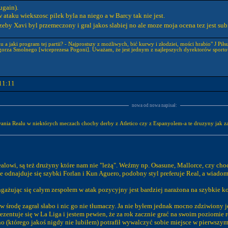
ugain).
ataku wiekszosc pilek byla na niego a w Barcy tak nie jest.
zeby Xavi byl przemeczony i gral jakos slabiej no ale moze moja ocena tez jest s
 a jaki program tej partii? - Najprostszy z możliwych, bić kurwy i złodziei, mości hrabio" J Piłs
gorza Smolnego [wiceprezesa Pogoni]. Uważam, że jest jednym z najlepszych dyrektorów sporto
11:11
nowa od nowa napisał:
nia Realu w niektórych meczach chocby derby z Atletico czy z Espanyolem-a te druzyny jak zad
Realowi, są też drużyny które nam nie "leżą". Weźmy np. Osasune, Mallorce, czy ch
e odnajduje się szybki Forlan i Kun Aguero, podobny styl preferuje Real, a wiadomo
ngażując się całym zespołem w atak pozycyjny jest bardziej narażona na szybkie ko
 środę zagrał słabo i nic go nie tłumaczy. Ja nie byłem jednak mocno zdziwiony j
ezentuje się w La Liga i jestem pewien, że za rok zacznie grać na swoim poziomi
o (którego jakoś nigdy nie lubiłem) potrafił wywalczyć sobie miejsce w pierwszym s