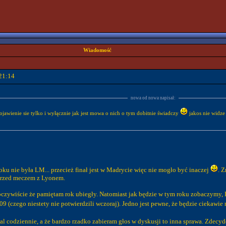
Wiadomość
21:14
nowa od nowa napisał:
jawienie sie tylko i wyłącznie jak jest mowa o nich o tym dobitnie świadczy
jakos nie widze 
oku nie była LM... przecież finał jest w Madrycie więc nie mogło być inaczej
. 
przed meczem z Lyonem.
zywiście że pamiętam rok ubiegły. Natomiast jak będzie w tym roku zobaczymy, 
09 (czego niestety nie potwierdzili wczoraj). Jedno jest pewne, że będzie ciekawie
l codziennie, a że bardzo rzadko zabieram głos w dyskusji to inna sprawa. Zdecy