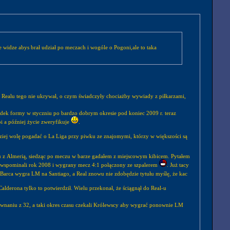
e widze abys brał udział po meczach i wogóle o Pogoni,ale to taka
 w Realu tego nie ukrywał, o czym świadczyły chociażby wywiady z piłkarzami,
dek formy w styczniu po bardzo dobrym okresie pod koniec 2009 r. teraz
bi a później życie zweryfikuje
.
ziej wolę pogadać o La Liga przy piwku ze znajomymi, którzy w większości są
zu z Almerią, siedząc po meczu w barze gadałem z miejscowym kibicem. Pytałem
asie wspominali rok 2008 i wygrany mecz 4:1 połączony ze szpalerem
. Już tacy
ak Barca wygra LM na Santiago, a Real znowu nie zdobędzie tytułu myślę, że kac
Calderona tylko to potwierdził. Wielu przekonał, że ściągnął do Real-u
orównaniu z 32, a taki okres czasu czekali Królewscy aby wygrać ponownie LM