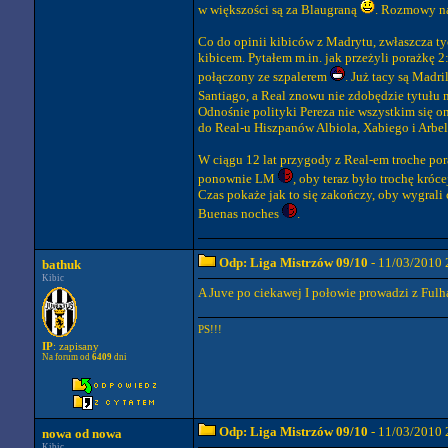
w większości są za Blaugraną
. Rozmowy na
Co do opinii kibiców z Madrytu, zwłaszcza t
kibicem. Pytałem m.in. jak przeżyli porażkę 2
połączony ze szpalerem
. Już tacy są Madr
Santiago, a Real znowu nie zdobędzie tytułu 
Odnośnie polityki Pereza nie wszystkim się on
do Real-u Hiszpanów Albiola, Xabiego i Arbel
W ciągu 12 lat przygody z Real-em troche pora
ponownie LM
, oby teraz było trochę króce
Czas pokaże jak to się zakończy, oby wygrali 
Buenas noches
.
Odp: Liga Mistrzów 09/10
- 11/03/2010 
bathuk
Kibic
A Juve po ciekawej I połowie prowadzi z Ful
PS!!!
IP
: zapisany
Na forum od
6409
dni
Odp: Liga Mistrzów 09/10
- 11/03/2010 
nowa od nowa
Kibic