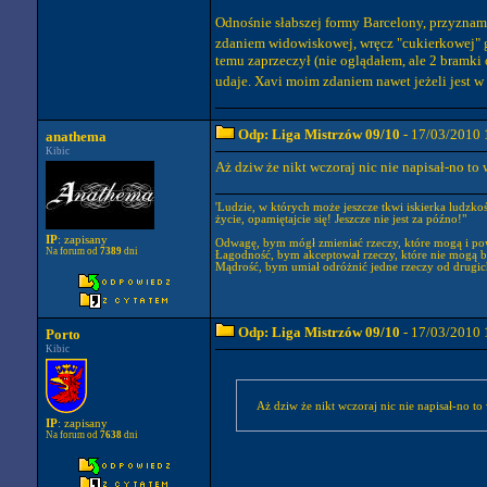
Odnośnie słabszej formy Barcelony, przyznam 
zdaniem widowiskowej, wręcz "cukierkowej" gr
temu zaprzeczył (nie oglądałem, ale 2 bramki
udaje. Xavi moim zdaniem nawet jeżeli jest w 
Odp: Liga Mistrzów 09/10
- 17/03/2010 
anathema
Kibic
Aż dziw że nikt wczoraj nic nie napisał-no to
'Ludzie, w których może jeszcze tkwi iskierka ludzko
życie, opamiętajcie się! Jeszcze nie jest za późno!"
IP
: zapisany
Odwagę, bym mógł zmieniać rzeczy, które mogą i po
Na forum od
7389
dni
Łagodność, bym akceptował rzeczy, które nie mogą b
Mądrość, bym umiał odróżnić jedne rzeczy od drugic
Odp: Liga Mistrzów 09/10
- 17/03/2010 
Porto
Kibic
IP
: zapisany
Na forum od
7638
dni