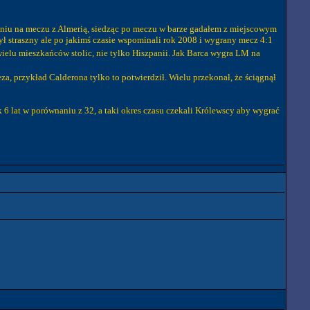
dniu na meczu z Almerią, siedząc po meczu w barze gadałem z miejscowym
był straszny ale po jakimś czasie wspominali rok 2008 i wygrany mecz 4:1
 wielu mieszkańców stolic, nie tylko Hiszpanii. Jak Barca wygra LM na
za, przykład Calderona tylko to potwierdził. Wielu przekonał, że ściągnął
 6 lat w porównaniu z 32, a taki okres czasu czekali Królewscy aby wygrać