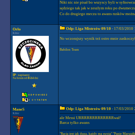
Nikt nic nie pisał bo wszyscy byli w syfnowc
sędziego tak jak w zeszłym roku po dwumecz
Co do drugiego meczu to awans rusków można 
Odp: Liga Mistrzów 09/10
- 17/03/2010 
Orło
Kibic
No wczorajszy wynik też ostro mnie zaskoczy
Babilon Team
IP
: zapisany
Na forum od
8514
dni
Odp: Liga Mistrzów 09/10
- 17/03/2010 
ManeS
Kibic
ale Messi URRRRRRRRRRRRRwał!
Barca tylko awans
"Racja jest jak dupa, każdy ma swoją" "Panie Marszałku