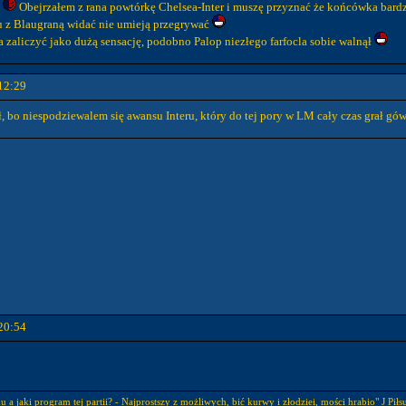
u
Obejrzałem z rana powtórkę Chelsea-Inter i muszę przyznać że końcówka bardz
u z Blaugraną widać nie umieją przegrywać
zaliczyć jako dużą sensację, podobno Palop niezłego farfocla sobie walnął
12:29
ł, bo niespodziewalem się awansu Interu, który do tej pory w LM cały czas grał 
20:54
 a jaki program tej partii? - Najprostszy z możliwych, bić kurwy i złodziei, mości hrabio" J Piłs