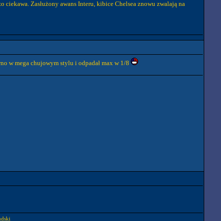
o ciekawa. Zasłużony awans Interu, kibice Chelsea znowu zwalają na
gówno w mega chujowym stylu i odpadał max w 1/8
udski