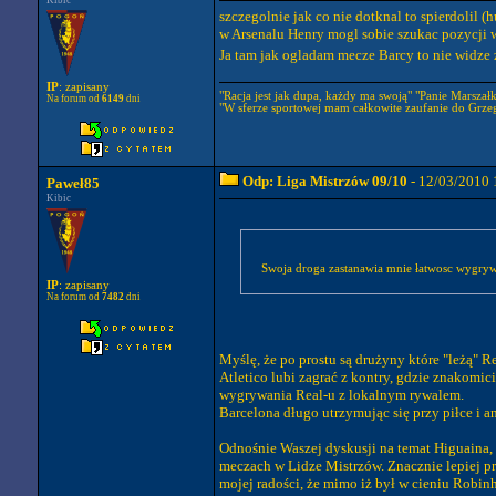
Kibic
szczegolnie jak co nie dotknal to spierdolil (h
w Arsenalu Henry mogl sobie szukac pozycji w 
Ja tam jak ogladam mecze Barcy to nie widze 
IP
: zapisany
"Racja jest jak dupa, każdy ma swoją" "Panie Marszałku
Na forum od
6149
dni
"W sferze sportowej mam całkowite zaufanie do Grze
Odp: Liga Mistrzów 09/10
- 12/03/2010 
Paweł85
Kibic
Swoja droga zastanawia mnie łatwosc wygrywa
IP
: zapisany
Na forum od
7482
dni
Myślę, że po prostu są drużyny które "leżą" 
Atletico lubi zagrać z kontry, gdzie znakomici
wygrywania Real-u z lokalnym rywalem.
Barcelona długo utrzymując się przy piłce i a
Odnośnie Waszej dyskusji na temat Higuaina, w
meczach w Lidze Mistrzów. Znacznie lepiej pr
mojej radości, że mimo iż był w cieniu Robinh