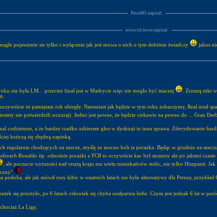
Paweł85 napisał:
nowa od nowa napisał:
nagłe pojawienie sie tylko i wyłącznie jak jest mowa o nich o tym dobitnie świadczy
jakos ni
Nigdzie nie napisałem, że priorytetem w tym roku nie była LM... przecież finał jest w Madrycie więc nie mogło być inaczej
. Zresztą nikt
em.
czywiście że pamiętam rok ubiegły. Natomiast jak będzie w tym roku zobaczymy, Real miał spa
estety nie potwierdzili wczoraj). Jedno jest pewne, że będzie ciekawie na pewno do ... Gran Der
al codziennie, a że bardzo rzadko zabieram głos w dyskusji to inna sprawa. Zdecydowanie bard
ciej kończą się zbędną napinką.
ych regularnie chodzących na mecze, myślę że mocno boli ta porażka. Będąc w grudniu na mec
ransferach Ronaldo itp. odnośnie porażki z FCB to oczywiście kac był straszny ale po jakimś cz
, ale poczucie wyższości nad resztą kraju ma wielu mieszkańców stolic, nie tylko Hiszpanii. J
yczny"
.
a podoba, ale jak mówił owy kibic w ostatnich latach nie było alternatywy dla Pereza, przykład 
rażek się przeżyło, po 6 latach człowiek się chyba uodparnia hehe. Czym jest jednak 6 lat w p
 chociaż La Ligę.