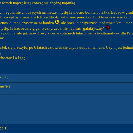
 forach najczęściej kończą się zbędną napinką.
ych regularnie chodzących na mecze, myślę że mocno boli ta porażka. Będąc w gru
:6, co sądzą o transferach Ronaldo itp. odnośnie porażki z FCB to oczywiście kac 
ilenos, dumni, czasem aż za bardzo
, ale poczucie wyższości nad resztą kraju ma
myślę, że kac będzie gigantyczny, żeby nie napisać "galaktyczny"
.
a podoba, ale jak mówił owy kibic w ostatnich latach nie było alternatywy dla Pere
oe.
żek się przeżyło, po 6 latach człowiek się chyba uodparnia hehe. Czym jest jednak
j.
chociaż La Ligę.
21:52
ham 3:1
22:13