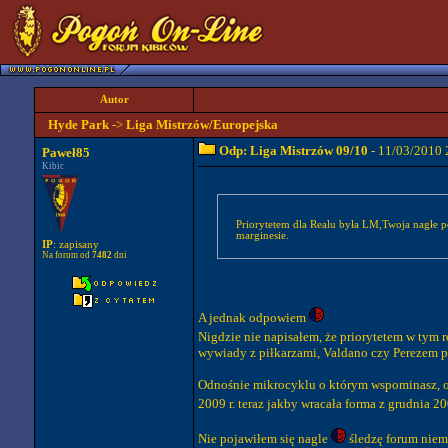
Autor
Hyde Park
->
Liga Mistrzów/Europejska
Odp: Liga Mistrzów 09/10
- 11/03/2010 
Paweł85
Kibic
Priorytetem dla Realu była LM,Twoja nagłe po
marginesie.
IP
: zapisany
Na forum od
7482
dni
A jednak odpowiem
Nigdzie nie napisałem, że priorytetem w tym r
wywiady z piłkarzami, Valdano czy Perezem 
Odnośnie mikrocyklu o którym wspominasz, oc
2009 r. teraz jakby wracała forma z grudnia 20
Nie pojawiłem się nagle
śledzę forum niema