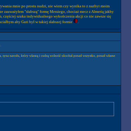
grywania mnie po prostu nudzi, nie wiem czy wynika to z nazbyt moim
ze zauważyłem "słabszą" formę Messiego, chociaż mecz z Almerią jakby
m, częściej szuka indywidualnego wykończenia akcji co nie zawsze się
hciałbym aby Guti był w takiej słabszej formie
.
.
eka, syna narodu, który własną i cudzą wolność ukochał ponad wszystko, ponad własne