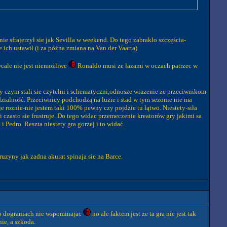
nie sfrajerzył sie jak Sevilla w weekend. Do tego zabrakło szczęścia-
 ich ustawił (i za późna zmiana na Van der Vaarta)
 wcale nie jest niemożliwe
Ronaldo musi ze łazami w oczach patrzec w
y czym stali sie czytelni i schematyczni,odnosze wrazenie ze przeciwnikom
zialność. Przeciwnicy podchodzą na luzie i stad w tym sezonie nie ma
je roznie-nie jestem taki 100% pewny czy pojdzie tu łątwo. Niestety-siła
 czasto sie frustruje. Do tego widac przemeczenie kreatorów gry jakimi sa
 Pedro. Reszta niestety gra gorzej i to widać.
zyny jak zadna akurat spinaja sie na Barce.
 o dograniach nie wspominajac
no ale faktem jest ze ta gra nie jest tak
ie, a szkoda.