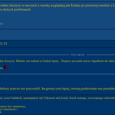
polskie drużyny w meczach o stawkę wyglądają jak Endrju po pierwszej rundzie 
po dużych problemach.
y)]
21:15
Ostry napisał:
skie druzyny. Mialem ciut nadziei ze bedzie lepiej... Dopiero poczatek meczu Jagiellonii ale slabo
ldo
ektórzy jeszcze nie przywykli. Im gorzej tym lepiej, zresztą podziwiam was poniekt
ści, uczuć ludzkich, opamiętajcie się! Usłyszcie mój krzyk, krzyk szarego, zwyczajnego człowi
winny być zmienione,
yć zmienione i
h.