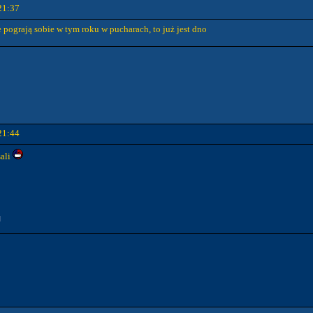
21:37
 pograją sobie w tym roku w pucharach, to już jest dno
21:44
sali
]