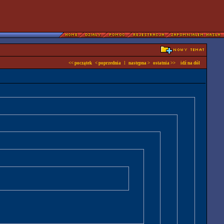
<< początek
< poprzednia
l
następna >
ostatnia >>
idź na dół