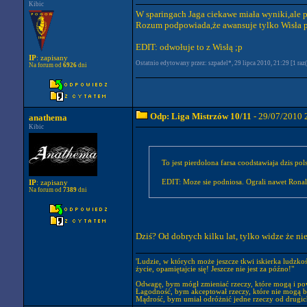
Kibic
W sparingach Jaga ciekawe miała wyniki,ale 
Rozum podpowiada,że awansuje tylko Wisła 
EDIT: odwołuje to z Wisłą ;p
IP
: zapisany
Ostatnio edytowany przez: szpadel*, 29 lipca 2010, 21:29 [1 raz(
Na forum od
6926
dni
Odp: Liga Mistrzów 10/11
- 29/07/2010 
anathema
Kibic
To jest pierdolona farsa coodstawiaja dzis pol
EDIT: Moze sie podniosa. Ograli nawet Rona
IP
: zapisany
Na forum od
7389
dni
Dziś? Od dobrych kilku lat, tylko widze że ni
'Ludzie, w których może jeszcze tkwi iskierka ludzko
życie, opamiętajcie się! Jeszcze nie jest za późno!"
Odwagę, bym mógł zmieniać rzeczy, które mogą i po
Łagodność, bym akceptował rzeczy, które nie mogą b
Mądrość, bym umiał odróżnić jedne rzeczy od drugic