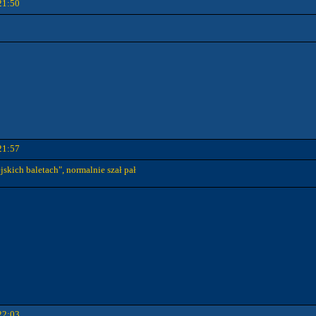
21:50
21:57
jskich baletach", normalnie szał pał
22:03