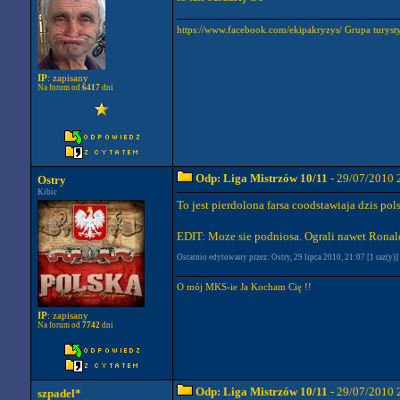
https://www.facebook.com/ekipakryzys/ Grupa tu
IP
: zapisany
Na forum od
6417
dni
Odp: Liga Mistrzów 10/11
- 29/07/2010 
Ostry
Kibic
To jest pierdolona farsa coodstawiaja dzis pol
EDIT: Moze sie podniosa. Ograli nawet Rona
Ostatnio edytowany przez: Ostry, 29 lipca 2010, 21:07 [1 raz(y)]
O mój MKS-ie Ja Kocham Cię !!
IP
: zapisany
Na forum od
7742
dni
Odp: Liga Mistrzów 10/11
- 29/07/2010 
szpadel*