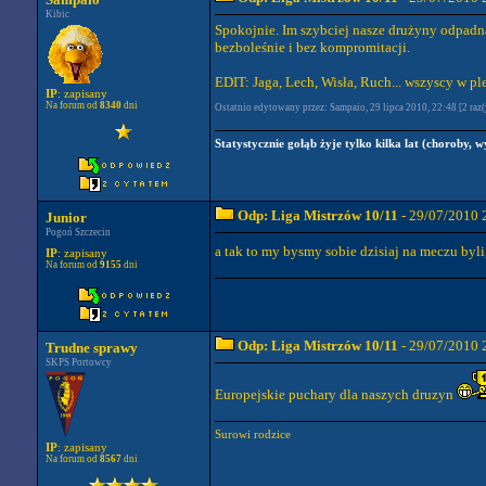
Kibic
Spokojnie. Im szybciej nasze drużyny odpadn
bezboleśnie i bez kompromitacji.
EDIT: Jaga, Lech, Wisła, Ruch... wszyscy w p
IP
: zapisany
Na forum od
8340
dni
Ostatnio edytowany przez: Sampaio, 29 lipca 2010, 22:48 [2 raz(
Statystycznie gołąb żyje tylko kilka lat (choroby, w
Odp: Liga Mistrzów 10/11
- 29/07/2010 
Junior
Pogoń Szczecin
a tak to my bysmy sobie dzisiaj na meczu byl
IP
: zapisany
Na forum od
9155
dni
Odp: Liga Mistrzów 10/11
- 29/07/2010 
Trudne sprawy
SKPS Portowcy
Europejskie puchary dla naszych druzyn
Surowi rodzice
IP
: zapisany
Na forum od
8567
dni