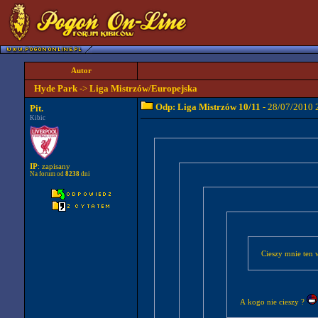
Autor
Hyde Park
->
Liga Mistrzów/Europejska
Odp: Liga Mistrzów 10/11
- 28/07/2010 
Pit.
Kibic
IP
: zapisany
Na forum od
8238
dni
Cieszy mnie ten 
A kogo nie cieszy ?