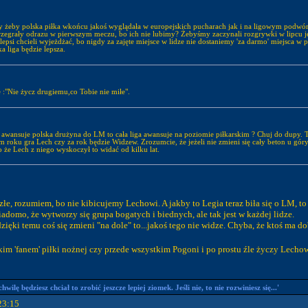
ży żeby polska piłka wkońcu jakoś wyglądała w europejskich pucharach jak i na ligowym podwó
 przegrały odrazu w pierwszym meczu, bo ich nie lubimy? Żebyśmy zaczynali rozgrywki w lipcu 
jlepsi chcieli wyjeżdżać, bo nigdy za zajęte miejsce w lidze nie dostaniemy 'za darmo' miejsca w 
 liga będzie lepsza.
e :"Nie życz drugiemu,co Tobie nie miłe".
 awansuje polska drużyna do LM to cała liga awansuje na poziomie piłkarskim ? Chuj do dupy. Ta
ym roku gra Lech czy za rok będzie Widzew. Zrozumcie, że jeżeli nie zmieni się cały beton u gór
to że Lech z niego wyskoczył to widać od kilku lat.
t złe, rozumiem, bo nie kibicujemy Lechowi. A jakby to Legia teraz biła się o LM, t
iadomo, że wytworzy się grupa bogatych i biednych, ale tak jest w każdej lidze.
a dzięki temu coś się zmieni "na dole" to...jakoś tego nie widze. Chyba, że ktoś ma 
tkim 'fanem' piłki nożnej czy przede wszystkim Pogoni i po prostu źle życzy Lechow
ilę będziesz chciał to zrobić jeszcze lepiej ziomek. Jeśli nie, to nie rozwiniesz się...'
23:15