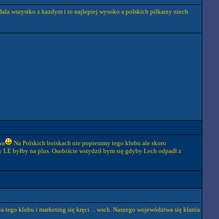
dala wszystko z kazdym i to najlepiej wysoko a polskich pilkarzy niech
wa
Na Polskich boiskach nie popieramy tego klubu ale skoro
zy LE byłby na plus. Osobiście wstydził bym się gdyby Lech odpadł z
la tego klubu i marketing się kręci ... wsch. Naszego województwa się kłania