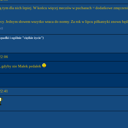
ą tym dla nich lepiej. W końcu więcej meczów w pucharach = dodatkowe zmęczeni
lecy. Jednym słowem wszytko wraca do normy. Za rok w lipcu piłkarzyki znowu będ
y)]
ypadki i ogólnie "ciężkie życie")
22:06
i, gdyby nie Małek pedałek
22:41