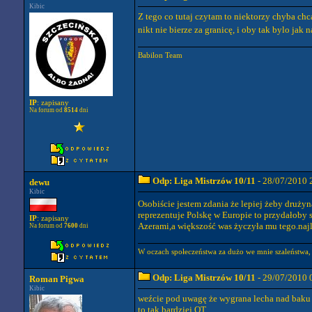
Kibic
Z tego co tutaj czytam to niektorzy chyba chc
nikt nie bierze za granicę, i oby tak bylo ja
Babilon Team
IP
: zapisany
Na forum od
8514
dni
Odp: Liga Mistrzów 10/11
- 28/07/2010 
dewu
Kibic
Osobiście jestem zdania że lepiej żeby druży
reprezentuje Polskę w Europie to przydałoby 
IP
: zapisany
Azerami,a większość was życzyła mu tego.naj
Na forum od
7600
dni
W oczach społeczeństwa za dużo we mnie szaleństwa, b
Odp: Liga Mistrzów 10/11
- 29/07/2010 
Roman Pigwa
Kibic
weźcie pod uwagę że wygrana lecha nad baku i d
to tak bardziej OT