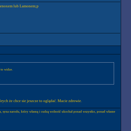
z Lenoxem lub Lamonem;p
 to widze.
órych że chce sie jeszcze to oglądać. Macie zdrowie.
eka, syna narodu, który własną i cudzą wolność ukochał ponad wszystko, ponad własne