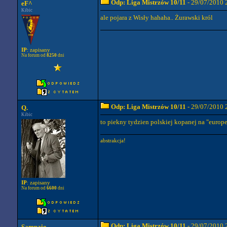
Odp: Liga Mistrzów 10/11
- 29/07/2010 
eF^
Kibic
ale pojara z Wisły hahaha.. Żurawski król
IP
: zapisany
Na forum od
8250
dni
Odp: Liga Mistrzów 10/11
- 29/07/2010 
Q.
Kibic
to piekny tydzien polskiej kopanej na "europe
abstrakcja!
IP
: zapisany
Na forum od
6600
dni
Odp: Liga Mistrzów 10/11
- 29/07/2010 
Sampaio