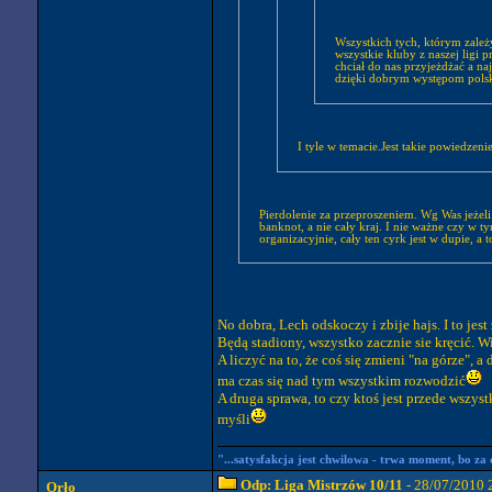
Wszystkich tych, którym zale
wszystkie kluby z naszej ligi
chciał do nas przyjeżdżać a na
dzięki dobrym występom polska
I tyle w temacie.Jest takie powiedzeni
Pierdolenie za przeproszeniem. Wg Was jeżeli
banknot, a nie cały kraj. I nie ważne czy w t
organizacyjnie, cały ten cyrk jest w dupie, a 
No dobra, Lech odskoczy i zbije hajs. I to jes
Będą stadiony, wszystko zacznie sie kręcić. W
A liczyć na to, że coś się zmieni "na górze", 
ma czas się nad tym wszystkim rozwodzić
A druga sprawa, to czy ktoś jest przede wszys
myśli
"...satysfakcja jest chwilowa - trwa moment, bo za chw
Odp: Liga Mistrzów 10/11
- 28/07/2010 
Orło