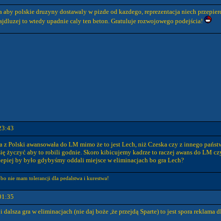
a aby polskie druzyny dostawaly w pizde od kazdego, reprezentacja niech przepier
k najdluzej to wtedy upadnie caly ten beton. Gratuluje rozwojowego podejścia!
23:43
na z Polski awansowała do LM mimo że to jest Lech, niż Czeska czy z innego państ
się życzyć aby to robili godnie. Skoro kibicujemy kadrze to raczej awans do LM c
lepiej by było gdybyśmy oddali miejsce w eliminacjach bo gra Lech?
o nie mam tolerancji dla pedalstwa i kurestwa!
01:35
alsza gra w eliminacjach (nie daj boże ,że przejdą Sparte) to jest spora reklama d