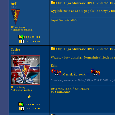
Odp: Liga Mistrzów 10/11
- 29/07/2010 
ArP
Kibic
wygląda na to że za długo polskie drużyny nie
Pogoń Szczecin MKS!
IP
: zapisany
Na forum od
8482
dni
Odp: Liga Mistrzów 10/11
- 29/07/2010 
Tasior
Kibic
Wszyscy baty dostają... Normalnie śmiech na 
Edit.
Maciek Żurawski!!!
Ostatnio edytowany przez: Tasior, 29 lipca 2010, 21:50 [1 raz(y)
IP
: zapisany
1948 MKS POGOŃ SZCZECIN
Na forum od
6773
dni
FC STARGARD