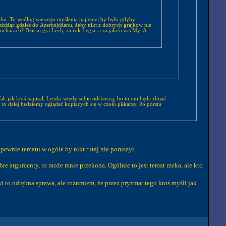
rku. To według waszego myślenia najlepiej by było gdyby
jeżdżąc gdzieś do Azerbejdżanu, żeby nikt z dobrych grajków nie
pucharach? Dzisiaj gra Lech, za rok Legia, a za jakiś czas My. A
k jak ktoś napisał, Leszki wtedy sobie odskoczą, bo to oni będa zbijać
y to dalej będziemy oglądać kopiących się w czoło piłkarzy. Po porstu
o pewnie tematu w ogóle by nikt tutaj nie poruszył.
dobre argumenty, to może mnie przekona. Ogólnie to jest temat rzeka, ale kto
i to odrębna sprawa, ale rozumiem, że przez pryzmat tego ktoś myśli jak