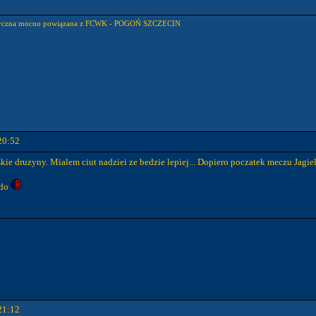
rystyczna mocno powiązana z FCWK - POGOŃ SZCZECIN
20:52
skie druzyny. Mialem ciut nadziei ze bedzie lepiej... Dopiero poczatek meczu Jagiel
ldo
21:12