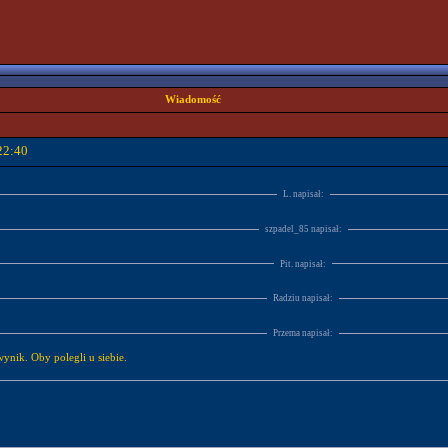
Wiadomość
22:40
L. napisał:
szpadel_85 napisał:
Pit. napisał:
Radziu napisał:
Przema napisał:
wynik. Oby polegli u siebie.