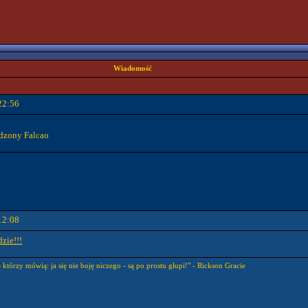
Wiadomość
22:56
adzony Falcao
12:08
zie!!!
e którzy mówią: ja się nie boję niczego - są po prostu głupi!" - Rickson Gracie