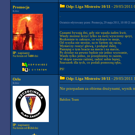
Odp: Liga Mistrzów 10/11
- 29/05/2011 
Promocja
Kibic
.
Ostatnio edytowany przez: Promocja, 29 maja 2011, 10:00 [1 raz
Czasami bywają dni, gdy nie wpada żaden kwit,
Wtedy możesz liczyć tylko na swój wyuczony spryt,
Rozkminie to zakręce, co wykręce to moje,
Od ryzyka nie stronie, za to fartem się raczę,
Wystarczy ruszyć głową, i podążać dalej,
Pamiętaj o tym bracie na mecie i na starcie,
Po drodze na pewno będzie nie jedno wyzwanie,
IP
: zapisany
Wiedz tylko jedno, że przejdziemy to razem,
Na forum od
7480
dni
W ekipie zawsze raźniej, radzić sobie lepiej,
Szacunek dla tych, co podali pomocną ręke,
PS!
Odp: Liga Mistrzów 10/11
- 29/05/2011 
Orło
Kibic
Nie przepadam za obiema drużynami, wynik mn
Babilon Team
IP
: zapisany
Na forum od
8514
dni