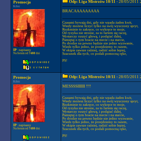
Odp: Liga Mistrzów 10/11
- 28/05/2011 
Promocja
Kibic
BRACAAAAAAAAA
Czasami bywają dni, gdy nie wpada żaden kwit,
Wtedy możesz liczyć tylko na swój wyuczony spryt,
Rozkminie to zakręce, co wykręce to moje,
Od ryzyka nie stronie, za to fartem się raczę,
Wystarczy ruszyć głową, i podążać dalej,
Pamiętaj o tym bracie na mecie i na starcie,
Po drodze na pewno będzie nie jedno wyzwanie,
Wiedz tylko jedno, że przejdziemy to razem,
IP
: zapisany
W ekipie zawsze raźniej, radzić sobie lepiej,
Na forum od
7480
dni
Szacunek dla tych, co podali pomocną ręke,
PS!
Odp: Liga Mistrzów 10/11
- 28/05/2011 
Promocja
Kibic
MESSSSIIIIII !!!!
Czasami bywają dni, gdy nie wpada żaden kwit,
Wtedy możesz liczyć tylko na swój wyuczony spryt,
Rozkminie to zakręce, co wykręce to moje,
Od ryzyka nie stronie, za to fartem się raczę,
Wystarczy ruszyć głową, i podążać dalej,
Pamiętaj o tym bracie na mecie i na starcie,
Po drodze na pewno będzie nie jedno wyzwanie,
Wiedz tylko jedno, że przejdziemy to razem,
IP
: zapisany
W ekipie zawsze raźniej, radzić sobie lepiej,
Na forum od
7480
dni
Szacunek dla tych, co podali pomocną ręke,
PS!