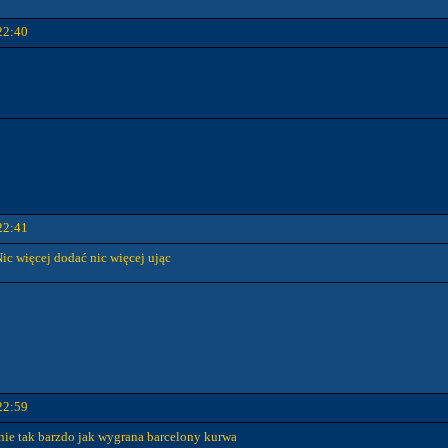
22:40
22:41
ic więcej dodać nic więcej ując
22:59
mnie tak barzdo jak wygrana barcelony kurwa