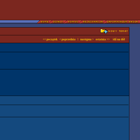
<< początek
< poprzednia
l
następna >
ostatnia >>
idź na dół