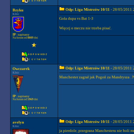
Odp: Liga Mistrzów 10/11
- 28/05/2011 
Bzyku
Kibic
Goła dupa vs Bat 1-3
Więcej o meczu nie trzeba pisać.
IP
: zapisany
Na forum od
8089
dni
Odp: Liga Mistrzów 10/11
- 28/05/2011 
Owczarek
Kibic
Manchester zagrał jak Pogoń za Mandrysza . N
IP
: zapisany
Na forum od
5969
dni
Odp: Liga Mistrzów 10/11
- 28/05/2011 
avelyn
Kibic
ja pierdole, przegrana Manchesteru nie boli 