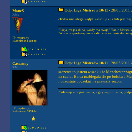
Odp: Liga Mistrzów 10/11
- 28/05/2011 
ManeS
Kibic
chyba nie ulega wątpliwości jaki klub jest naj
"Racja jest jak dupa, każdy ma swoją" "Panie Marszałku
"W sferze sportowej mam całkowite zaufanie do Grze
IP
: zapisany
Na forum od
6149
dni
Odp: Liga Mistrzów 10/11
- 28/05/2011 
Castaway
Kibic
szczerze to jestem w szoku że Manchester zagr
na czele.. Barca rozbiegala sie po boisku a Ma
i pozostaje poczekać na przyszly sezon..
"Balansujcie dopóki się da, a gdy się już nie da, podpal
IP
: zapisany
Na forum od
7058
dni