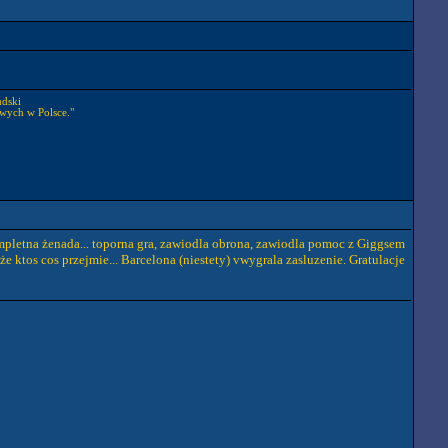
udski
wych w Polsce."
kompletna żenada... toporna gra, zawiodla obrona, zawiodla pomoc z Giggsem
e ktos cos przejmie... Barcelona (niestety) vwygrala zasluzenie. Gratulacje