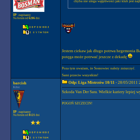
chyba nie ulega wątpliwości jaki klub jest naj
IP
: zapisany
Na forum od
6206
dni
Jestem ciekaw jak długo potrwa hegemonia Barc
potęga może potrwać jeszcze z dekadę
Poza tym uważam, że Sosnowiec należy zniszczyć.
Sami przeciw wszystkim!
Odp: Liga Mistrzów 10/11
- 28/05/2011 
barcish
Kibic
Szkoda Van Der Sara. Wielkie kariery lepiej 
POGOŃ SZCZECIN!
IP
: zapisany
Na forum od
8121
dni