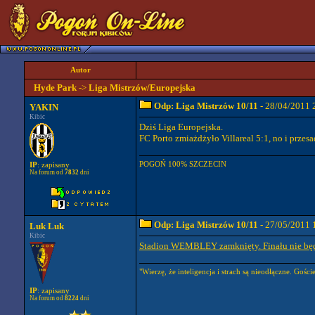
Autor
Hyde Park
->
Liga Mistrzów/Europejska
Odp: Liga Mistrzów 10/11
- 28/04/2011 
YAKIN
Kibic
Dziś Liga Europejska.
FC Porto zmiażdżyło Villareal 5:1, no i przes
POGOŃ 100% SZCZECIN
IP
: zapisany
Na forum od
7832
dni
Odp: Liga Mistrzów 10/11
- 27/05/2011 
Luk Luk
Kibic
Stadion WEMBLEY zamknięty. Finału nie będ
"Wierzę, że inteligencja i strach są nieodłączne. Gości
IP
: zapisany
Na forum od
8224
dni