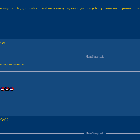
niewątpliwie tego, że żaden naród nie stworzył wyższej cywilizacji bez poszanowania prawa do p
23:00
ManeS napisał:
lepszy na świecie
23:02
ManeS napisał: