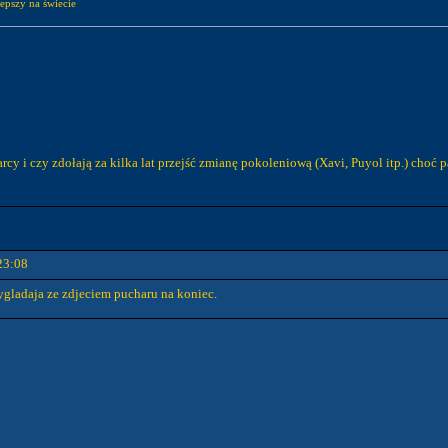
lepszy na świecie
y i czy zdołają za kilka lat przejść zmianę pokoleniową (Xavi, Puyol itp.) choć p
23:08
wygladaja ze zdjeciem pucharu na koniec.