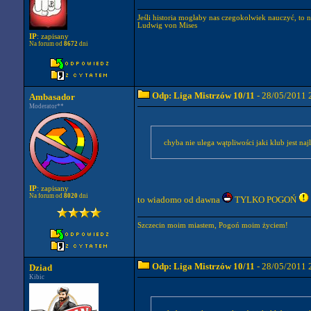
Jeśli historia mogłaby nas czegokolwiek nauczyć, to 
Ludwig von Mises
IP
: zapisany
Na forum od
8672
dni
Odp: Liga Mistrzów 10/11
- 28/05/2011 
Ambasador
Moderator**
chyba nie ulega wątpliwości jaki klub jest naj
IP
: zapisany
Na forum od
8020
dni
to wiadomo od dawna
TYLKO POGOŃ
Szczecin moim miastem, Pogoń moim życiem!
Odp: Liga Mistrzów 10/11
- 28/05/2011 
Dziad
Kibic