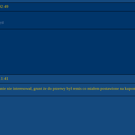
02:49
(y)]
11:41
ie nie interesował, grunt że do przerwy był remis co miałem postawione na kupon