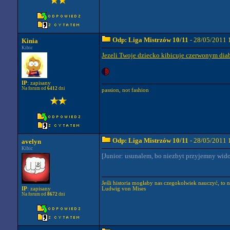
Odp: Liga Mistrzów 10/11
- 28/05/2011 
Kinia
Kibic
Jezeli Twoje dziecko kibicuje czerwonym dia
IP
: zapisany
Na forum od
6412
dni
passion, not fashion
Odp: Liga Mistrzów 10/11
- 28/05/2011 
avelyn
Kibic
[Junior: usunalem, bo niezbyt przyjemny wid
Jeśli historia mogłaby nas czegokolwiek nauczyć, to 
Ludwig von Mises
IP
: zapisany
Na forum od
8672
dni