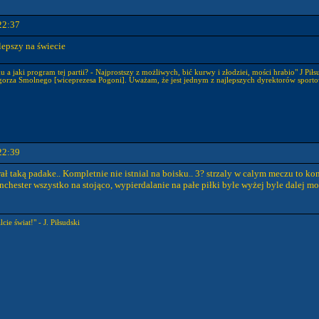
22:37
lepszy na świecie
 a jaki program tej partii? - Najprostszy z możliwych, bić kurwy i złodziei, mości hrabio" J Piłs
gorza Smolnego [wiceprezesa Pogoni]. Uważam, że jest jednym z najlepszych dyrektorów sporto
22:39
ał taką padake.. Kompletnie nie istnial na boisku.. 3? strzaly w calym meczu to 
nchester wszystko na stojąco, wypierdalanie na pałe piłki byle wyżej byle dalej moż
cie świat!" - J. Piłsudski