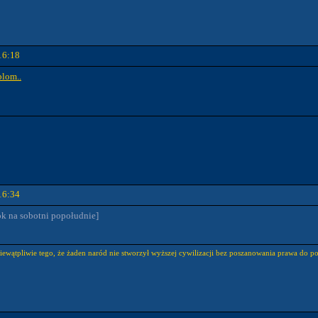
16:18
blom..
16:34
ok na sobotni popołudnie]
niewątpliwie tego, że żaden naród nie stworzył wyższej cywilizacji bez poszanowania prawa do p