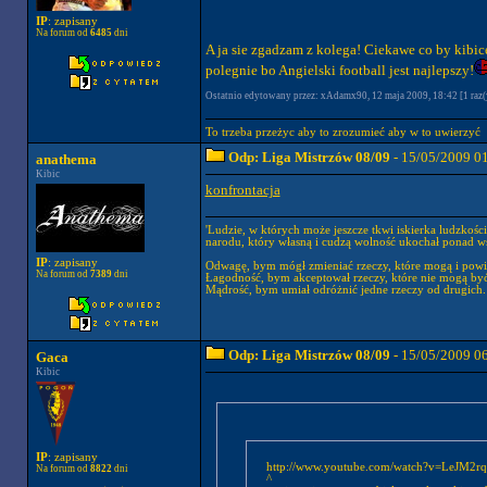
IP
: zapisany
Na forum od
6485
dni
A ja sie zgadzam z kolega! Ciekawe co by kibice
polegnie bo Angielski football jest najlepszy!
Ostatnio edytowany przez: xAdamx90, 12 maja 2009, 18:42 [1 raz(
To trzeba przeżyc aby to zrozumieć aby w to uwierzyć
Odp: Liga Mistrzów 08/09
- 15/05/2009 0
anathema
Kibic
konfrontacja
'Ludzie, w których może jeszcze tkwi iskierka ludzkośc
narodu, który własną i cudzą wolność ukochał ponad wsz
IP
: zapisany
Odwagę, bym mógł zmieniać rzeczy, które mogą i powi
Na forum od
7389
dni
Łagodność, bym akceptował rzeczy, które nie mogą być
Mądrość, bym umiał odróżnić jedne rzeczy od drugich.
Odp: Liga Mistrzów 08/09
- 15/05/2009 0
Gaca
Kibic
IP
: zapisany
http://www.youtube.com/watch?v=LeJM2r
Na forum od
8822
dni
^