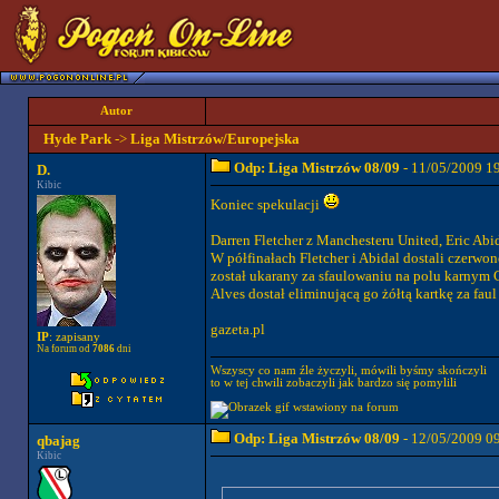
Autor
Hyde Park
->
Liga Mistrzów/Europejska
Odp: Liga Mistrzów 08/09
- 11/05/2009 1
D.
Kibic
Koniec spekulacji
Darren Fletcher z Manchesteru United, Eric Abid
W półfinałach Fletcher i Abidal dostali czerwon
został ukarany za sfaulowaniu na polu karnym 
Alves dostał eliminującą go żółtą kartkę za faul
gazeta.pl
IP
: zapisany
Na forum od
7086
dni
Wszyscy co nam źle życzyli, mówili byśmy skończyli
to w tej chwili zobaczyli jak bardzo się pomylili
Odp: Liga Mistrzów 08/09
- 12/05/2009 0
qbajag
Kibic