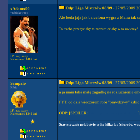
Odp: Liga Mistrzów 08/09
- 27/05/2009 2
xAdamx90
*zablokowany
Ale beda jaja jak barcelona wygra z Manu tak 
To trzeba przeżyc aby to zrozumieć aby w to uwierzyć
IP
: zapisany
Na forum od
6485
dni
Odp: Liga Mistrzów 08/09
- 27/05/2009 2
Sampaio
Kibic
a ja mam taka małą zagadkę na rozluźnienie emo
PYT: co dziś wieczorem robi "prawdziwy" kibic
IP
: zapisany
ODP: [SPOILER:
kibicuje czerwonym diabłom
Na forum od
8340
dni
Statystycznie gołąb żyje tylko kilka lat (choroby, wyp