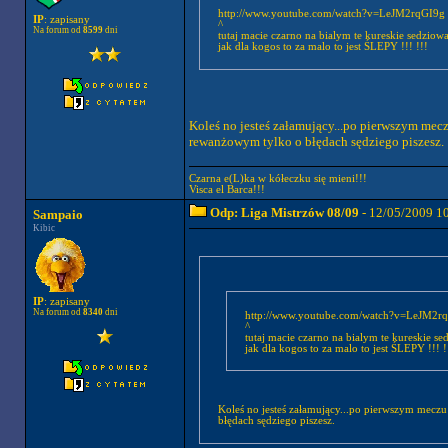
http://www.youtube.com/watch?v=LeJM2rqGI9g
IP
: zapisany
^
Na forum od
8599
dni
tutaj macie czarno na bialym te kureskie sedzio
jak dla kogos to za malo to jest ŚLEPY !!! !!!
Koleś no jesteś załamujący...po pierwszym meczu
rewanżowym tylko o błędach sędziego piszesz.
Czarna e(L)ka w kółeczku się mieni!!!
Visca el Barca!!!
Odp: Liga Mistrzów 08/09
- 12/05/2009 1
Sampaio
Kibic
IP
: zapisany
Na forum od
8340
dni
http://www.youtube.com/watch?v=LeJM2r
^
tutaj macie czarno na bialym te kureskie s
jak dla kogos to za malo to jest ŚLEPY !!! !
Koleś no jesteś załamujący...po pierwszym meczu 
błędach sędziego piszesz.