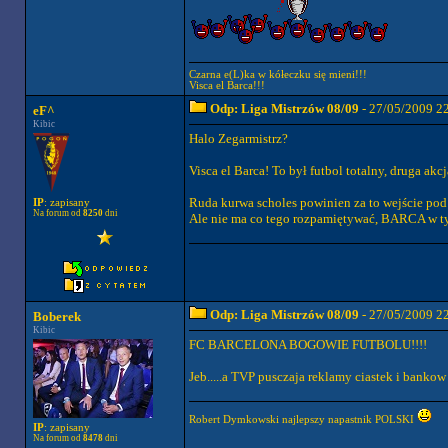
Czarna e(L)ka w kółeczku się mieni!!!
Visca el Barca!!!
Odp: Liga Mistrzów 08/09
- 27/05/2009 2
eF^
Kibic
Halo Zegarmistrz?
Visca el Barca! To był futbol totalny, druga a
Ruda kurwa scholes powinien za to wejście pod k
IP
: zapisany
Na forum od
8250
dni
Ale nie ma co tego rozpamiętywać, BARCA w ty
Odp: Liga Mistrzów 08/09
- 27/05/2009 2
Boberek
Kibic
FC BARCELONA BOGOWIE FUTBOLU!!!!
Jeb.....a TVP pusczaja reklamy ciastek i bankow
Robert Dymkowski najlepszy napastnik POLSKI
IP
: zapisany
Na forum od
8478
dni