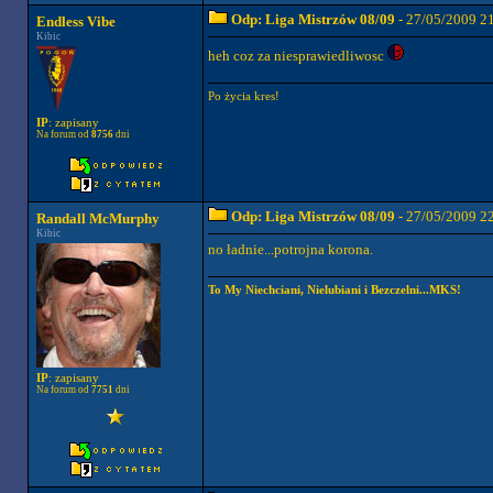
Odp: Liga Mistrzów 08/09
- 27/05/2009 2
Endless Vibe
Kibic
heh coz za niesprawiedliwosc
Po życia kres!
IP
: zapisany
Na forum od
8756
dni
Odp: Liga Mistrzów 08/09
- 27/05/2009 2
Randall McMurphy
Kibic
no ładnie...potrojna korona.
To My Niechciani, Nielubiani i Bezczelni...MKS!
IP
: zapisany
Na forum od
7751
dni