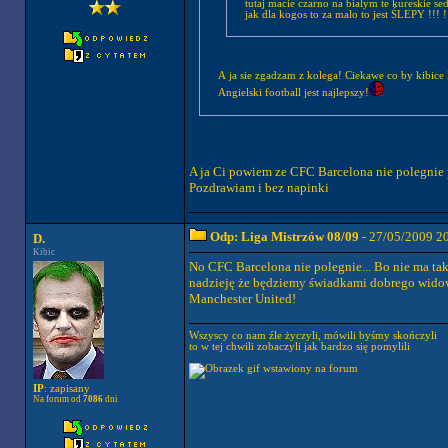
tutaj macie czarno na bialym te kureskie s
jak dla kogos to za malo to jest ŚLEPY !!! !
A ja sie zgadzam z kolega! Ciekawe co by kibice M
Angielski football jest najlepszy!
A ja Ci powiem ze CFC Barcelona nie polegnie p
Pozdrawiam i bez napinki
Odp: Liga Mistrzów 08/09
- 27/05/2009 2
D.
Kibic
No CFC Barcelona nie polegnie... Bo nie ma tak
nadzieję że będziemy świadkami dobrego widowi
Manchester United!
Wszyscy co nam źle życzyli, mówili byśmy skończyli
to w tej chwili zobaczyli jak bardzo się pomylili
IP
: zapisany
Na forum od
7086
dni