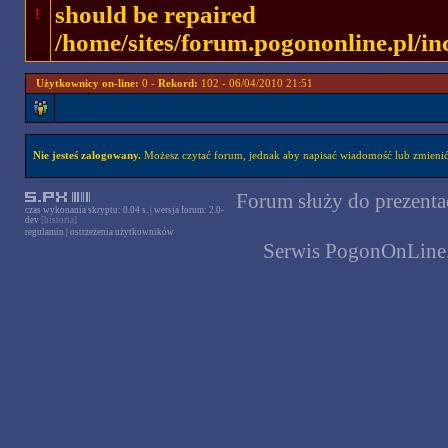
should be repaired
!
/home/sites/forum.pogononline.pl/in
Użytkownicy on-line:
0 -
Rekord:
102 - 06/04/2010 21:51
Nie jesteś zalogowany.
Możesz czytać forum, jednak aby napisać wiadomość lub zmienić 
Forum służy do prezentac
czas wykonania skryptu: 0.04 s. | wersja forum: 2.0-
dev
[historia]
regulamin
|
ostrzeżenia użytkowników
Serwis PogonOnLine.