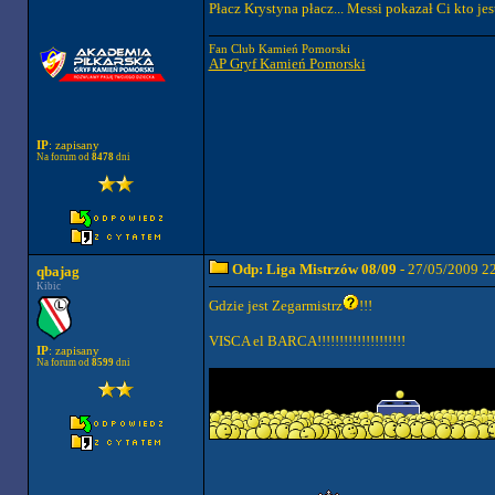
Płacz Krystyna płacz... Messi pokazał Ci kto jest 
Fan Club Kamień Pomorski
AP Gryf Kamień Pomorski
IP
: zapisany
Na forum od
8478
dni
Odp: Liga Mistrzów 08/09
- 27/05/2009 2
qbajag
Kibic
Gdzie jest Zegarmistrz
!!!
VISCA el BARCA!!!!!!!!!!!!!!!!!!!!
IP
: zapisany
Na forum od
8599
dni