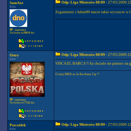
Odp: Liga Mistrzów 08/09
- 27/05/2009 2
SamAxe
Kibic
Zegarmistrz i Adam90 macie takie wyczucie w 
IP
: zapisany
Na forum od
8019
dni
Odp: Liga Mistrzów 08/09
- 27/05/2009 2
Ostry
Kibic
VISCA EL BARCA !! Az chcialo sie patrzec na 
O mój MKS-ie Ja Kocham Cię !!
IP
: zapisany
Na forum od
7742
dni
Odp: Liga Mistrzów 08/09
- 27/05/2009 2
Pszczółek
Kibic