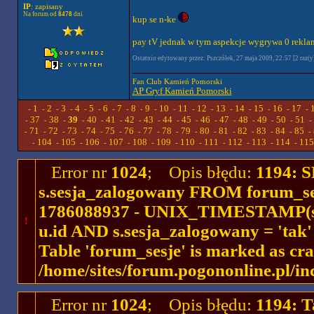
IP
: zapisany
Na forum od
8478
dni
kup se n-ke
pay tV jednak w tym aspekcje wygrywa 0 reklam
Ostatnio edytowany przez: Pszczółek, 27 maja 2009, 22:57 [2 raz(y
Fan Club Kamień Pomorski
AP Gryf Kamień Pomorski
1
2
3
4
5
6
7
8
9
10
11
12
13
14
15
16
17
-
-
-
-
-
-
-
-
-
-
-
-
-
-
-
-
-
-
37
38
39
40
41
42
43
44
45
46
47
48
49
50
51
-
-
-
-
-
-
-
-
-
-
-
-
-
-
-
-
71
72
73
74
75
76
77
78
79
80
81
82
83
84
85
-
-
-
-
-
-
-
-
-
-
-
-
-
-
-
-
104
105
106
107
108
109
110
111
112
113
114
115
-
-
-
-
-
-
-
-
-
-
-
-
Error nr
1024
; Opis błędu:
1194: 
s.sesja_zalogowany FROM forum_se
1786088937 - UNIX_TIMESTAMP(ses
!
u.id AND s.sesja_zalogowany = 'ta
Table 'forum_sesje' is marked as cr
/home/sites/forum.pogononline.pl/in
Error nr
1024
; Opis błędu:
1194: T