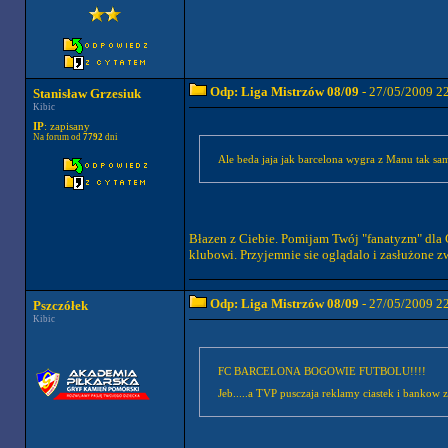
Odp: Liga Mistrzów 08/09
- 27/05/2009 2
Stanisław Grzesiuk
Kibic
IP
: zapisany
Na forum od
7792
dni
Ale beda jaja jak barcelona wygra z Manu tak sa
Błazen z Ciebie. Pomijam Twój "fanatyzm" dla C
klubowi. Przyjemnie sie oglądalo i zasłużone z
Odp: Liga Mistrzów 08/09
- 27/05/2009 2
Pszczółek
Kibic
FC BARCELONA BOGOWIE FUTBOLU!!!!
Jeb.....a TVP pusczaja reklamy ciastek i bankow 