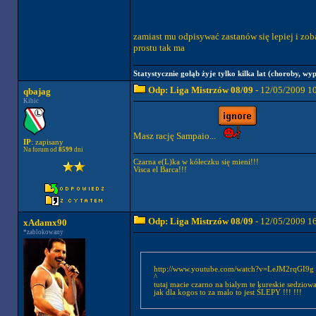
zamiast mu odpisywać zastanów się lepiej i zoba
prostu tak ma
Statystycznie gołąb żyje tylko kilka lat (choroby, wyp
Odp: Liga Mistrzów 08/09
- 12/05/2009 1
qbajag
Kibic
Masz rację Sampaio...
IP
: zapisany
Na forum od
8599
dni
Czarna e(L)ka w kółeczku się mieni!!!
Visca el Barca!!!
Odp: Liga Mistrzów 08/09
- 12/05/2009 1
xAdamx90
*zablokowany
http://www.youtube.com/watch?v=LeJM2rqGI9g
^
tutaj macie czarno na bialym te kureskie sedzio
jak dla kogos to za malo to jest ŚLEPY !!! !!!