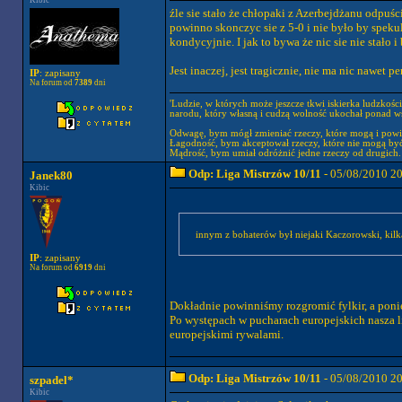
Kibic
źle sie stało że chłopaki z Azerbejdżanu odpuśc
powinno skonczyc sie z 5-0 i nie było by spekula
kondycyjnie. I jak to bywa że nic sie nie stało i 
Jest inaczej, jest tragicznie, nie ma nic nawet p
IP
: zapisany
Na forum od
7389
dni
'Ludzie, w których może jeszcze tkwi iskierka ludzkośc
narodu, który własną i cudzą wolność ukochał ponad wsz
Odwagę, bym mógł zmieniać rzeczy, które mogą i powi
Łagodność, bym akceptował rzeczy, które nie mogą być
Mądrość, bym umiał odróżnić jedne rzeczy od drugich.
Odp: Liga Mistrzów 10/11
- 05/08/2010 2
Janek80
Kibic
innym z bohaterów był niejaki Kaczorowski, kilk
IP
: zapisany
Na forum od
6919
dni
Dokładnie powinniśmy rozgromić fylkir, a poni
Po występach w pucharach europejskich nasza l
europejskimi rywalami.
Odp: Liga Mistrzów 10/11
- 05/08/2010 2
szpadel*
Kibic