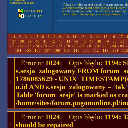
Na forum od
5969
dni
"Afera nie tylko na trybunach w czasie meczu, a
akcjonariuszami został obrzucony przez kibiców 
włodarzy samych sobie. Na szczęście nikomu nic s
żywi. Dzicz, inaczej tego nie można określić..."
1
2
3
4
5
6
7
8
9
10
11
12
13
14
15
16
17
-
-
-
-
-
-
-
-
-
-
-
-
-
-
-
-
-
-
37
38
39
40
41
42
43
44
45
46
47
48
49
50
51
-
-
-
-
-
-
-
-
-
-
-
-
-
-
-
-
71
72
73
74
75
76
77
78
79
80
81
82
83
84
85
-
-
-
-
-
-
-
-
-
-
-
-
-
-
-
-
104
105
106
107
108
109
110
111
112
113
114
115
-
-
-
-
-
-
-
-
-
-
-
-
Error nr
1024
; Opis błędu:
1194: 
s.sesja_zalogowany FROM forum_se
1786085629 - UNIX_TIMESTAMP(ses
!
u.id AND s.sesja_zalogowany = 'ta
Table 'forum_sesje' is marked as cr
/home/sites/forum.pogononline.pl/in
Error nr
1024
; Opis błędu:
1194: T
should be repaired
!