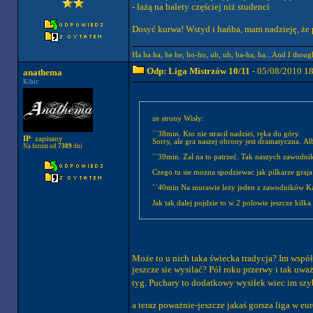
- łażą na balety częściej niż studenci
Dosyć kurwa! Wstyd i hańba, mam nadzieję, że 
Ha ha ha, he he, ho-ho, uh, uh, ha-ha, ha...And I thoug
Odp: Liga Mistrzów 10/11
- 05/08/2010 1
anathema
Kibic
ze strony Wisły:
``38min. Kto nie stracił nadziei, ręka do góry.
IP
: zapisany
Sorry, ale gra naszej obrony jest dramatyczna. A
Na forum od
7389
dni
``39min. Zal na to patrzeć. Tak naszych zawodnik
Czego tu sie mozna spodziewac jak pilkarze graja 
``40min Na murawie leży jeden z zawodników Ka
Jak tak dalej pojdzie to w 2 polowie jeszcze kilka
Może to u nich taka świecka tradycja? Im współ
jeszcze sie wysilać? Pół roku przerwy i tak uwa
tyg. Puchary to dodatkowy wysiłek wiec im szy
a teraz poważnie-jeszcze jakaś gorsza liga w eu