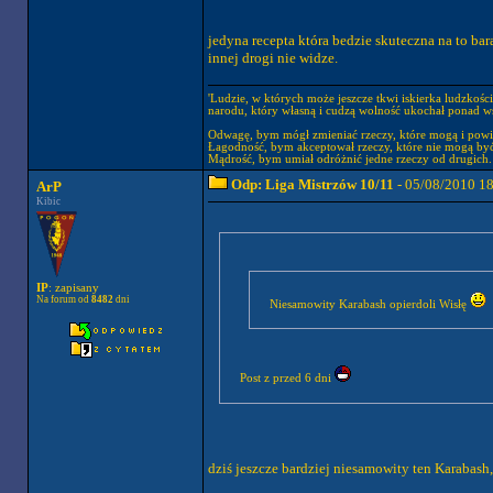
jedyna recepta która bedzie skuteczna na to ba
innej drogi nie widze.
'Ludzie, w których może jeszcze tkwi iskierka ludzkośc
narodu, który własną i cudzą wolność ukochał ponad wsz
Odwagę, bym mógł zmieniać rzeczy, które mogą i powi
Łagodność, bym akceptował rzeczy, które nie mogą być
Mądrość, bym umiał odróżnić jedne rzeczy od drugich.
Odp: Liga Mistrzów 10/11
- 05/08/2010 1
ArP
Kibic
IP
: zapisany
Na forum od
8482
dni
Niesamowity Karabash opierdoli Wisłę
Post z przed 6 dni
dziś jeszcze bardziej niesamowity ten Karabash, 