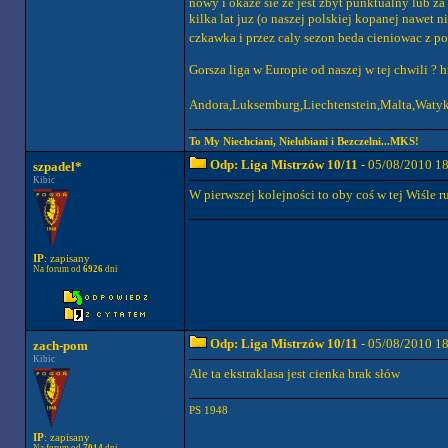
nowy i okaże sie ze jest zbyt punktualny lub za
kilka lat juz (o naszej polskiej kopanej nawet 
czkawka i przez caly sezon beda cieniowac z 
Gorsza liga w Europie od naszej w tej chwili ?
Andora,Luksemburg,Liechtenstein,Malta,Watyka
To My Niechciani, Nielubiani i Bezczelni...MKS!
Odp: Liga Mistrzów 10/11
- 05/08/2010 1
szpadel*
Kibic
W pierwszej kolejności to oby coś w tej Wiśle 
IP
: zapisany
Na forum od
6926
dni
Odp: Liga Mistrzów 10/11
- 05/08/2010 1
zach-pom
Kibic
Ale ta ekstraklasa jest cienka brak słów
PS 1948
IP
: zapisany