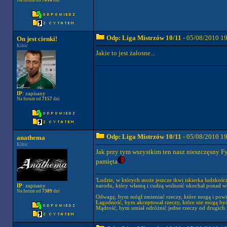
Na forum od
7014
dni
Odp: Liga Mistrzów 10/11
- 05/08/2010 1
On jest cienki!
Kibic
Jakie to jest żałosne...
IP
: zapisany
Na forum od
7157
dni
Odp: Liga Mistrzów 10/11
- 05/08/2010 1
anathema
Kibic
Jak przy tym wszystkim ten nasz nieszczęsny Fyl
pamięta
'Ludzie, w których może jeszcze tkwi iskierka ludzkośc
narodu, który własną i cudzą wolność ukochał ponad wsz
IP
: zapisany
Na forum od
7389
dni
Odwagę, bym mógł zmieniać rzeczy, które mogą i powi
Łagodność, bym akceptował rzeczy, które nie mogą być
Mądrość, bym umiał odróżnić jedne rzeczy od drugich.