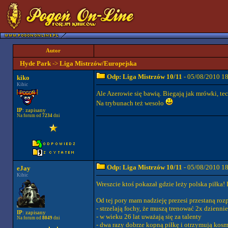
Autor
Hyde Park
->
Liga Mistrzów/Europejska
Odp: Liga Mistrzów 10/11
- 05/08/2010 1
kiko
Kibic
Ale Azerowie się bawią. Biegają jak mrówki, tech
Na trybunach też wesoło
IP
: zapisany
Na forum od
7234
dni
Odp: Liga Mistrzów 10/11
- 05/08/2010 1
eJay
Kibic
Wreszcie ktoś pokazał gdzie leży polska piłka!
Od tej pory mam nadzieję prezesi przestaną rozp
- strzelają fochy, że muszą trenować 2x dziennie
IP
: zapisany
- w wieku 26 lat uważają się za talenty
Na forum od
8049
dni
- dwa razy dobrze kopną piłkę i otrzymują kos