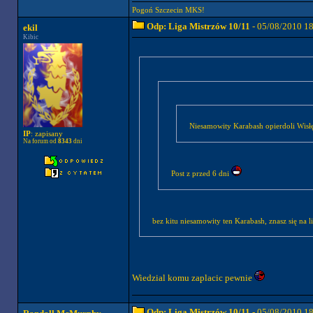
Pogoń Szczecin MKS!
Odp: Liga Mistrzów 10/11
- 05/08/2010 1
ekil
Kibic
Niesamowity Karabash opierdoli Wis
IP
: zapisany
Na forum od
8343
dni
Post z przed 6 dni
bez kitu niesamowity ten Karabash, znasz się na l
Wiedzial komu zaplacic pewnie
Odp: Liga Mistrzów 10/11
- 05/08/2010 1