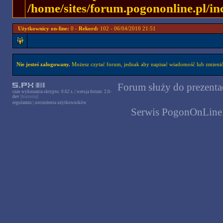
/home/sites/forum.pogononline.pl/in
Użytkownicy on-line:
0 -
Rekord:
102 - 06/04/2010 21:51
Nie jesteś zalogowany.
Możesz czytać forum, jednak aby napisać wiadomość lub zmienić 
Forum służy do prezentac
czas wykonania skryptu: 0.62 s. | wersja forum: 2.0-
dev
[historia]
regulamin
|
ostrzeżenia użytkowników
Serwis PogonOnLine.