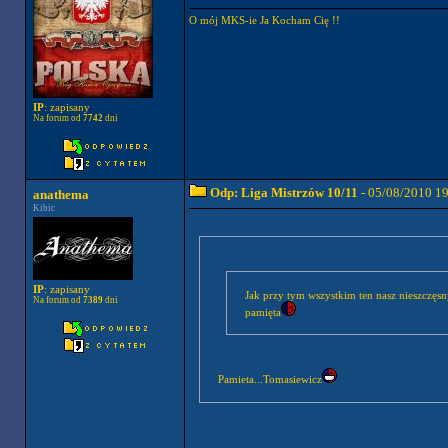
O mój MKS-ie Ja Kocham Cię !!
IP
: zapisany
Na forum od
7742
dni
Odp: Liga Mistrzów 10/11
- 05/08/2010 1
anathema
Kibic
IP
: zapisany
Jak przy tym wszystkim ten nasz nieszczęsny
Na forum od
7389
dni
pamięta
Pamieta...Tomasiewicz