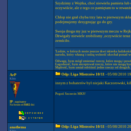
Szydzimy z Wojtka, choć niewielu pamieta lub c
oczywiście, ale z tego co pamiętam to w rewanżu
Chłop nie grał chyba trzy lata w pierwszym skł
podejmujemy desygnując go do gry.
Swoja droga my juz w pierwszym meczu w Rejki
Dżwigały niewiele zrobilismy ,oczywiście teraz
zemściło.
'Ludzie, w których może jeszcze tkwi iskierka ludzkośc
narodu, który własną i cudzą wolność ukochał ponad wsz
Odwagę, bym mógł zmieniać rzeczy, które mogą i powi
Łagodność, bym akceptował rzeczy, które nie mogą być
Mądrość, bym umiał odróżnić jedne rzeczy od drugich.
Odp: Liga Mistrzów 10/11
- 05/08/2010 1
ArP
Kibic
innym z bohaterów był niejaki Kaczorowski, kil
Pogoń Szczecin MKS!
IP
: zapisany
Na forum od
8482
dni
Odp: Liga Mistrzów 10/11
- 05/08/2010 2
anathema