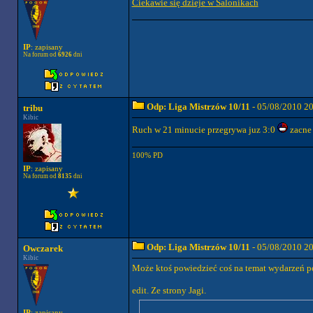
Ciekawie się dzieje w Salonikach
IP
: zapisany
Na forum od
6926
dni
Odp: Liga Mistrzów 10/11
- 05/08/2010 2
tribu
Kibic
Ruch w 21 minucie przegrywa juz 3:0
zacne
100% PD
IP
: zapisany
Na forum od
8135
dni
Odp: Liga Mistrzów 10/11
- 05/08/2010 2
Owczarek
Kibic
Może ktoś powiedzieć coś na temat wydarzeń p
edit. Ze strony Jagi.
IP
: zapisany