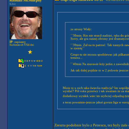
Randall McMurphy
Kibic
ze strony Wisły:
``38min. Kto nie stracił nadziei, ręka do gó
Sorry, ale gra naszej obrony jest dramatycz
IP
: zapisany
``39min. Zal na to patrzeć. Tak naszych za
Na forum od
7751
dni
w ziemię``
Czego tu sie mozna spodziewac jak pilkarze
trenera...
``40min Na murawie leży jeden z zawodni
Jak tak dalej pojdzie to w 2 polowie jeszcze
Może to u nich taka świecka tradycja? Im współpr
wysilać? Pół roku przerwy i tak uważam że za mało, nasi powinni gra
dodatkowy wysiłek wiec im szybciej odpadną tym
a teraz poważnie-jeszcze jakaś gorsza liga w euro
Zreszta podobnie bylo z Petrescu, tez byly żale 