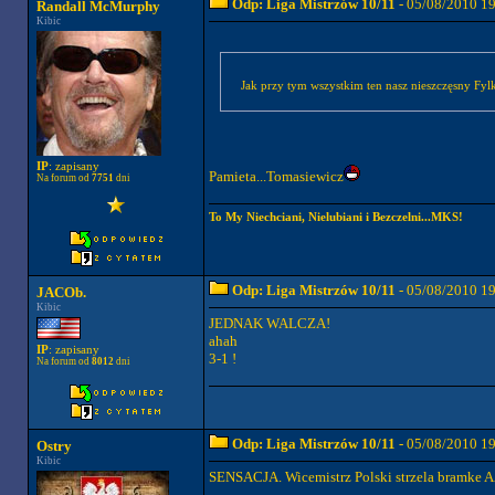
Odp: Liga Mistrzów 10/11
- 05/08/2010 1
Randall McMurphy
Kibic
Jak przy tym wszystkim ten nasz nieszczęsny Fylk
IP
: zapisany
Pamieta...Tomasiewicz
Na forum od
7751
dni
To My Niechciani, Nielubiani i Bezczelni...MKS!
Odp: Liga Mistrzów 10/11
- 05/08/2010 1
JACOb.
Kibic
JEDNAK WALCZA!
ahah
IP
: zapisany
3-1 !
Na forum od
8012
dni
Odp: Liga Mistrzów 10/11
- 05/08/2010 1
Ostry
Kibic
SENSACJA. Wicemistrz Polski strzela bramke