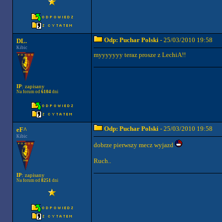
Odp: Puchar Polski
- 25/03/2010 19:58
DL.
Kibic
myyyyyyy teraz prosze z LechiA!!
IP
: zapisany
Na forum od
6104
dni
Odp: Puchar Polski
- 25/03/2010 19:58
eF^
Kibic
dobrze pierwszy mecz wyjazd
Ruch..
IP
: zapisany
Na forum od
8251
dni