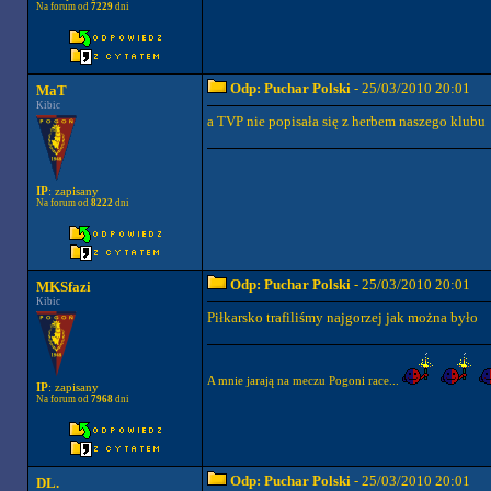
Na forum od
7229
dni
Odp: Puchar Polski
- 25/03/2010 20:01
MaT
Kibic
a TVP nie popisała się z herbem naszego klubu
IP
: zapisany
Na forum od
8222
dni
Odp: Puchar Polski
- 25/03/2010 20:01
MKSfazi
Kibic
Piłkarsko trafiliśmy najgorzej jak można było
A mnie jarają na meczu Pogoni race...
IP
: zapisany
Na forum od
7968
dni
Odp: Puchar Polski
- 25/03/2010 20:01
DL.