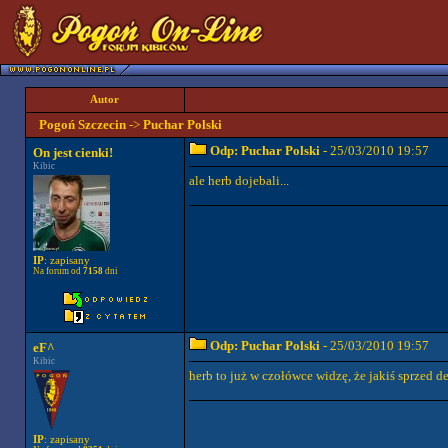
Autor
Pogoń Szczecin
->
Puchar Polski
Odp: Puchar Polski
- 25/03/2010 19:57
On jest cienki!
Kibic
ale herb dojebali...
IP
: zapisany
Na forum od
7158
dni
Odp: Puchar Polski
- 25/03/2010 19:57
eF^
Kibic
herb to już w czołówce widzę, że jakiś sprzed d
IP
: zapisany