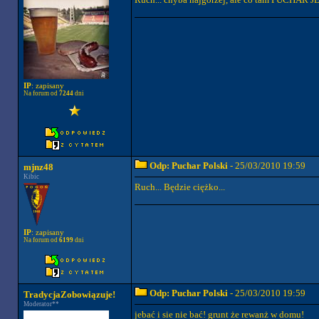
IP
: zapisany
Na forum od
7244
dni
Odp: Puchar Polski
- 25/03/2010 19:59
mjnz48
Kibic
Ruch... Będzie ciężko...
IP
: zapisany
Na forum od
6199
dni
Odp: Puchar Polski
- 25/03/2010 19:59
TradycjaZobowiązuje!
Moderator**
jebać i sie nie bać! grunt że rewanż w domu!