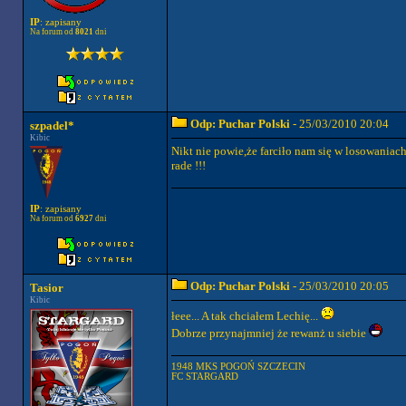
IP
: zapisany
Na forum od
8021
dni
Odp: Puchar Polski
- 25/03/2010 20:04
szpadel*
Kibic
Nikt nie powie,że farciło nam się w losowania
rade !!!
IP
: zapisany
Na forum od
6927
dni
Odp: Puchar Polski
- 25/03/2010 20:05
Tasior
Kibic
łeee... A tak chciałem Lechię...
Dobrze przynajmniej że rewanż u siebie
1948 MKS POGOŃ SZCZECIN
FC STARGARD