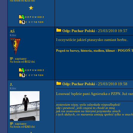
Na forum od
8251
dni
Odp: Puchar Polski
- 25/03/2010 19:57
AŚ
Kibic
I oczywiście jakieś ptaszysko zamiast herbu..
Pogoń to barwy, historia, stadion, klimat - POGOŃ
IP
: zapisany
Na forum od
8152
dni
Odp: Puchar Polski
- 25/03/2010 19:58
J.
Kibic
Losować będzie pani Agnieszka z PZPN. Już raz
zostawiam więzy, wola odzyskała niepodległość
siłę i pewność, jeśli czujesz to chodź ze mną
jak nie zostawiam na którymś przystanku strach
i tych słabych, co marzenia umieją spełnić tylko w snach
IP
: zapisany
Na forum od
6263
dni