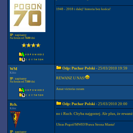
1948 - 2018 i dalej! historia bez końca!
IP
: zapisany
Na forum od
7600
dni
Odp: Puchar Polski
- 25/03/2010 19:59
WM
Kibic
REWANZ U NAS!
IP
: zapisany
Na forum od
7380
dni
Amat victoria curam
Odp: Puchar Polski
- 25/03/2010 20:00
Rch.
Kibic
no i Ruch. Chyba najgorzej. Ale plus, że rewanż
Ultras Pogoń!MW03!Prawa Strona Miasta!
IP
: zapisany