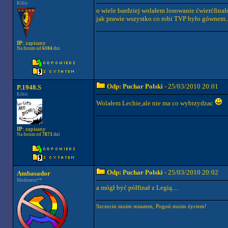
Kibic
o wiele bardziej wolałem losowanie ćwierćfinałów
jak prawie wszystko co robi TVP było gównem...
IP
: zapisany
Na forum od
6104
dni
Odp: Puchar Polski
- 25/03/2010 20:01
P.1948.S
Kibic
Wolałem Lechie,ale nie ma co wybrzydzac
IP
: zapisany
Na forum od
7873
dni
Odp: Puchar Polski
- 25/03/2010 20:02
Ambasador
Moderator**
a mógł być półfinał z Legią....
Szczecin moim miastem, Pogoń moim życiem!