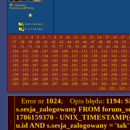
IP
: zapisany
Na forum od
6774
dni
1
2
3
4
5
6
7
8
9
10
11
12
13
14
15
16
17
-
-
-
-
-
-
-
-
-
-
-
-
-
-
-
-
-
-
37
38
39
40
41
42
43
44
45
46
47
48
49
50
51
-
-
-
-
-
-
-
-
-
-
-
-
-
-
-
-
71
72
73
74
75
76
77
78
79
80
81
82
83
84
85
-
-
-
-
-
-
-
-
-
-
-
-
-
-
-
-
104
105
106
107
108
109
110
111
112
113
114
115
-
-
-
-
-
-
-
-
-
-
-
-
131
132
133
134
135
136
137
138
139
140
141
142
-
-
-
-
-
-
-
-
-
-
-
-
158
159
160
161
162
163
164
165
166
167
168
169
-
-
-
-
-
-
-
-
-
-
-
-
185
186
187
188
189
190
191
192
193
194
195
196
-
-
-
-
-
-
-
-
-
-
-
-
212
213
214
215
216
217
218
219
220
221
222
223
-
-
-
-
-
-
-
-
-
-
-
-
239
240
241
242
243
244
245
246
247
248
249
250
-
-
-
-
-
-
-
-
-
-
-
-
266
267
268
269
270
271
272
273
274
275
276
277
-
-
-
-
-
-
-
-
-
-
-
-
293
294
295
296
297
298
299
300
301
302
303
304
-
-
-
-
-
-
-
-
-
-
-
-
320
321
322
-
-
-
-
Error nr
1024
; Opis błędu:
1194: 
s.sesja_zalogowany FROM forum_se
1786159370 - UNIX_TIMESTAMP(ses
!
u.id AND s.sesja_zalogowany = 'ta