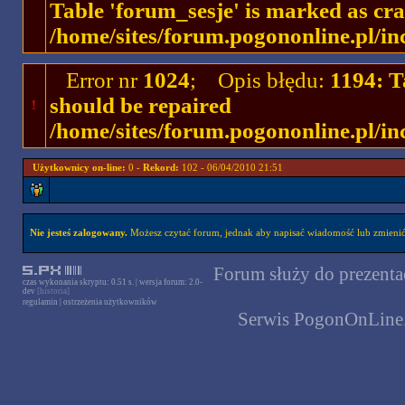
Table 'forum_sesje' is marked as cr
/home/sites/forum.pogononline.pl/in
Error nr
1024
; Opis błędu:
1194: T
should be repaired
!
/home/sites/forum.pogononline.pl/in
Użytkownicy on-line:
0 -
Rekord:
102 - 06/04/2010 21:51
Nie jesteś zalogowany.
Możesz czytać forum, jednak aby napisać wiadomość lub zmienić 
Forum służy do prezentac
czas wykonania skryptu: 0.51 s. | wersja forum: 2.0-
dev
[historia]
regulamin
|
ostrzeżenia użytkowników
Serwis PogonOnLine.