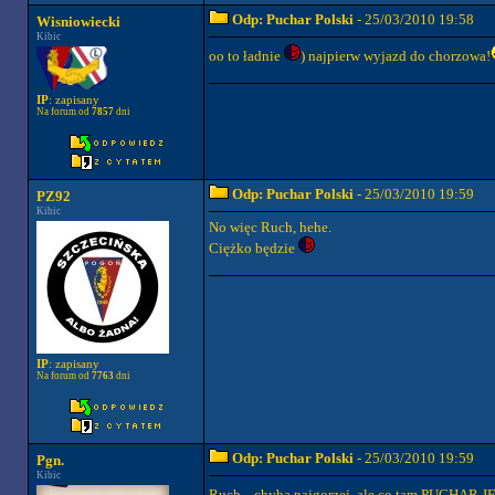
Odp: Puchar Polski
- 25/03/2010 19:58
Wisniowiecki
Kibic
oo to ładnie
) najpierw wyjazd do chorzowa!
IP
: zapisany
Na forum od
7857
dni
Odp: Puchar Polski
- 25/03/2010 19:59
PZ92
Kibic
No więc Ruch, hehe.
Ciężko będzie
IP
: zapisany
Na forum od
7763
dni
Odp: Puchar Polski
- 25/03/2010 19:59
Pgn.
Kibic
Ruch... chyba najgorzej, ale co tam PUCHAR 