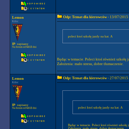
Odp: Temat dla kierowców
- 13/07/2015
Lemon
Kibic
poleci ktoś szkołę jazdy na kat. A
IP
: zapisany
Na forum od
6113
dni
Będąc w temacie. Poleci ktoś również szkołę j
Założenia: mało stresu, dobre tłumaczenie.
Odp: Temat dla kierowców
- 27/07/2015
Lemon
Kibic
IP
: zapisany
poleci ktoś szkołę jazdy na kat. A
Na forum od
6113
dni
Będąc w temacie. Poleci ktoś również szkołę j
Założenia: mało stresu, dobre tłumaczenie.