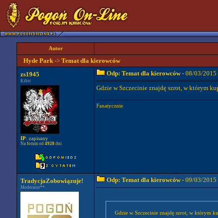
Autor
Hyde Park
->
Temat dla kierowców
Odp: Temat dla kierowców
- 08/03/2015
zs1945
Kibic
Gdzie w Szczecinie znajdę szrot, w którym ku
Fanatycznie
IP
: zapisany
Na forum od
4928
dni
Odp: Temat dla kierowców
- 09/03/2015
TradycjaZobowiązuje!
Moderator**
Gdzie w Szczecinie znajdę szrot, w którym k