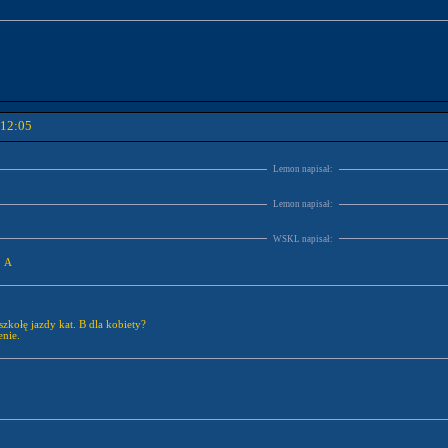
 12:05
Lemon napisał:
Lemon napisał:
WSKL napisał:
. A
szkołę jazdy kat. B dla kobiety?
enie.