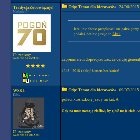
Odp: Temat dla kierowców
- 24/06/2015
TradycjaZobowiązuje!
Moderator**
Jeżeli nie chcesz przepłacać i nie palisz gu
Link
podałeś idealnie pasuje do
IP
: zapisany
Na forum od
7599
dni
zapomniałem doprecyzować, że celuję generaln
1948 - 2018 i dalej! historia bez końca!
Odp: Temat dla kierowców
- 09/07/2015
WSKL
Kibic
poleci ktoś szkołę jazdy na kat. A
Gdy na mnie nastają złośliwi, by zjeść moje ciało, w
IP
: zapisany
Na forum od
7022
dni