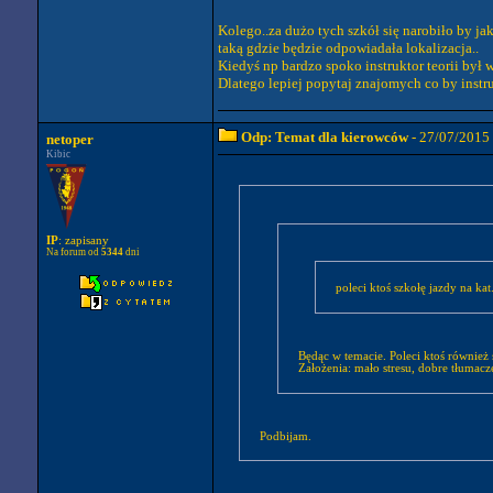
Kolego..za dużo tych szkół się narobiło by jak
taką gdzie będzie odpowiadała lokalizacja..
Kiedyś np bardzo spoko instruktor teorii był 
Dlatego lepiej popytaj znajomych co by instru
Odp: Temat dla kierowców
- 27/07/2015
netoper
Kibic
IP
: zapisany
Na forum od
5344
dni
poleci ktoś szkołę jazdy na kat
Będąc w temacie. Poleci ktoś również 
Założenia: mało stresu, dobre tłumacz
Podbijam.