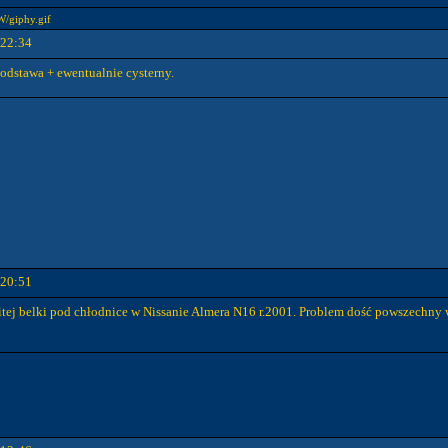
/giphy.gif
 22:34
odstawa + ewentualnie cysterny.
 20:51
ej belki pod chłodnice w Nissanie Almera N16 r.2001. Problem dość powszechny w