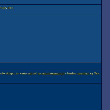
175/65 R13.
 do sklepu, to warto zajrzeć na
motointegrator.pl
- bardzo ogarnięci są. Ten