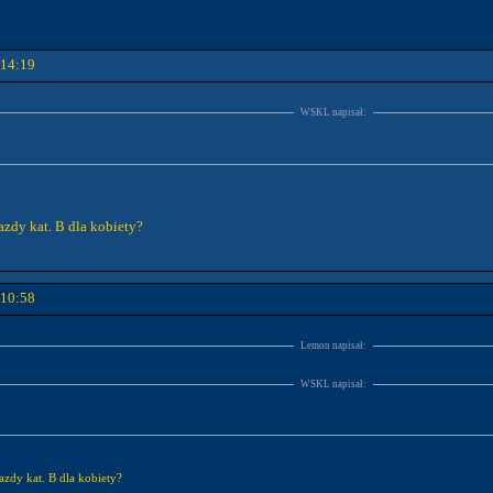
 14:19
WSKL napisał:
azdy kat. B dla kobiety?
 10:58
Lemon napisał:
WSKL napisał:
azdy kat. B dla kobiety?