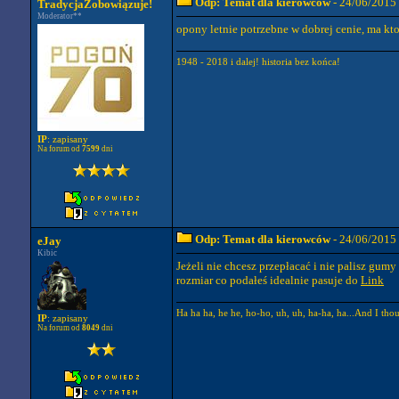
Odp: Temat dla kierowców
- 24/06/2015
TradycjaZobowiązuje!
Moderator**
opony letnie potrzebne w dobrej cenie, ma kt
1948 - 2018 i dalej! historia bez końca!
IP
: zapisany
Na forum od
7599
dni
Odp: Temat dla kierowców
- 24/06/2015
eJay
Kibic
Jeżeli nie chcesz przepłacać i nie palisz gu
rozmiar co podałeś idealnie pasuje do
Link
Ha ha ha, he he, ho-ho, uh, uh, ha-ha, ha...And I tho
IP
: zapisany
Na forum od
8049
dni