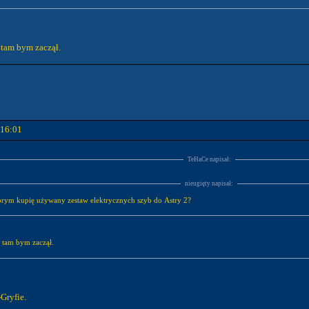
 tam bym zaczął.
 16:01
TeHaCe napisał:
nieugięty napisał:
tórym kupię używany zestaw elektrycznych szyb do Astry 2?
i tam bym zaczął.
Gryfie.