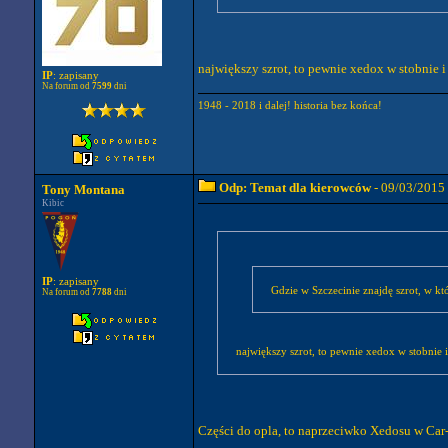
największy szrot, to pewnie xedox w stobnie i
IP
: zapisany
Na forum od
7599
dni
1948 - 2018 i dalej! historia bez końca!
Odp: Temat dla kierowców
- 09/03/2015
Tony Montana
Kibic
IP
: zapisany
Gdzie w Szczecinie znajdę szrot, w k
Na forum od
7788
dni
największy szrot, to pewnie xedox w stobnie 
Części do opla, to naprzeciwko Xedosu w Car-