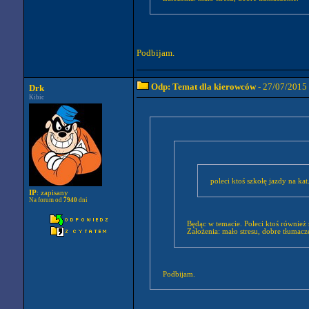
Podbijam.
Odp: Temat dla kierowców
- 27/07/2015
Drk
Kibic
poleci ktoś szkołę jazdy na kat
IP
: zapisany
Na forum od
7940
dni
Będąc w temacie. Poleci ktoś również 
Założenia: mało stresu, dobre tłumacz
Podbijam.