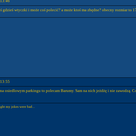
 13:46
oś gdzieś wtyczki i może coś polecić? a może ktoś ma zbędne? obecny rozmiar to 
 13:55
my na osiedlowym parkingu to polecam Barumy. Sam na nich jeżdżę i nie zawodzą. Co
ught my jokes were bad...