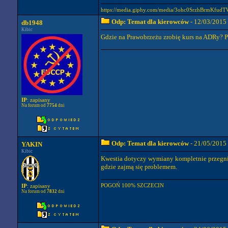
https://media.giphy.com/media/3ohc0SrzhBrmKfudTW
Odp: Temat dla kierowców
- 12/03/2015
db1948
Kibic
Gdzie na Prawobrzeżu zrobię kurs na ADRy? P
IP
: zapisany
Na forum od
7754
dni
Odp: Temat dla kierowców
- 21/05/2015
YAKIN
Kibic
Kwestia dotyczy wymiany kompletnie przegnit
gdzie zajmą się problemem.
POGOŃ 100% SZCZECIN
IP
: zapisany
Na forum od
7832
dni