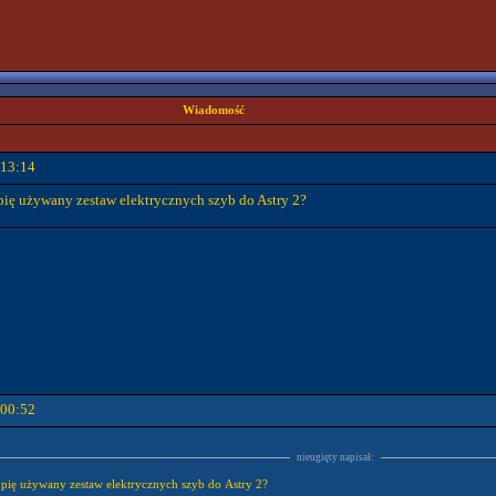
Wiadomość
 13:14
pię używany zestaw elektrycznych szyb do Astry 2?
 00:52
nieugięty napisał:
upię używany zestaw elektrycznych szyb do Astry 2?