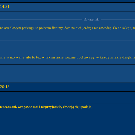
 14:31
eJay napisał:
my na osiedlowym parkingu to polecam Barumy. Sam na nich jeżdżę i nie zawodzą. Co do sklepu, t
ie w używane, ale to też w takim razie wezmę pod uwagę. w każdym razie dzięki z
 20:13
tenczas oni, wrogowie moi i nieprzyjaciele, chwieją się i padają.