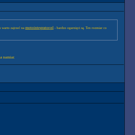
motointegrator.pl
o warto zajrzeć na
- bardzo ogarnięci są. Ten rozmiar co
a namiar.