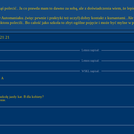
ąś polecić.. Ja co prawda mam to dawno za sobą, ale z doświadczenia wiem, że lepie
w Automaniaku..(więc pewnie i praktyki też uczył) dobry kontakt z kursantami.. Ale
ktora polecili.. Bo całość jako szkoła to zbyt ogólne pojęcie i może być mylne w 
 21:21
Lemon napisał:
Lemon napisał:
WSKL napisał:
. A
szkołę jazdy kat. B dla kobiety?
enie.