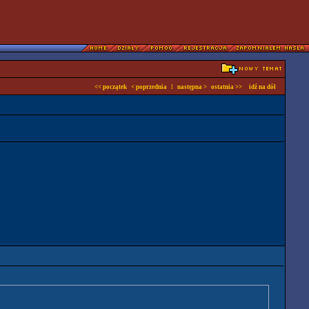
<< początek
< poprzednia
l
następna >
ostatnia >>
idź na dół